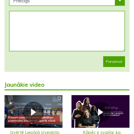
Pievienot
Jaunākie video
Izvērtē Liepājā izveidoto
Kāpēc ir svarīgi, ka