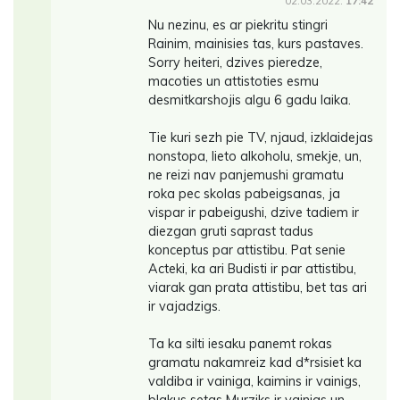
02.03.2022.
17:42
Nu nezinu, es ar piekritu stingri
Rainim, mainisies tas, kurs pastaves.
Sorry heiteri, dzives pieredze,
macoties un attistoties esmu
desmitkarshojis algu 6 gadu laika.
Tie kuri sezh pie TV, njaud, izklaidejas
nonstopa, lieto alkoholu, smekje, un,
ne reizi nav panjemushi gramatu
roka pec skolas pabeigsanas, ja
vispar ir pabeigushi, dzive tadiem ir
diezgan gruti saprast tadus
konceptus par attistibu. Pat senie
Acteki, ka ari Budisti ir par attistibu,
viarak gan prata attistibu, bet tas ari
ir vajadzigs.
Ta ka silti iesaku panemt rokas
gramatu nakamreiz kad d*rsisiet ka
valdiba ir vainiga, kaimins ir vainigs,
blakus setas Murziks ir vainigs un