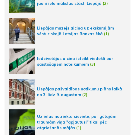
jauni ielu mākslas stāsti Liepājā
(2)
Liepājas muzejs aicina uz ekskursijām
vēsturiskajā Latvijas Bankas ēkā
(1)
Iedzīvotājus aicina izteikt viedokli par
saistošajiem noteikumiem
(3)
Liepājas pašvaldības notikumu plāns laikā
no 3. līdz 9. augustam
(2)
Uz ielas notriekta sieviete; par gūtajām
traumām viņa "apjautusi" tikai pēc
atgriešanās mājās
(1)