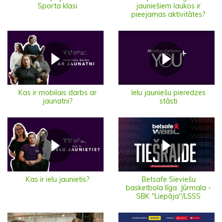
Sporta klasi
jauniešiem laukos ir
pieejamas aktivitātes?
Ielu jauniešu pieredzes
Kas ir mobilais darbs ar
stāsti
jaunatni?
Kas ir ielu jaunietis?
Betsafe Sieviešu
basketbola līga: Jūrmala -
SBK "Liepāja"/LSSS