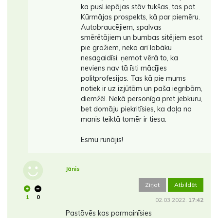
ka pusLiepājas stāv tukšas, tas pat
Kūrmājas prospekts, kā par piemēru.
Autobraucējiem, spalvas
smērētājiem un bumbas sitējiem esot
pie grožiem, neko arī labāku
nesagaidīsi, ņemot vērā to, ka
neviens nav tā īsti mācījies
politprofesijas. Tas kā pie mums
notiek ir uz izjūtām un paša iegribām,
diemžēl. Nekā personīga pret jebkuru,
bet domāju piekritīsies, ka daļa no
manis teiktā tomēr ir tiesa.
Esmu runājis!
Jānis
Ziņot
Atbildēt
1
0
02.03.2022.
17:42
Pastāvēs kas parmainīsies