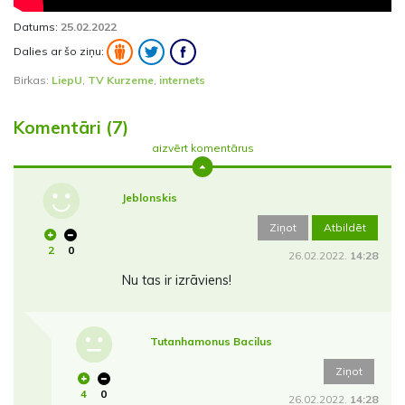
Datums:
25.02.2022
Dalies ar šo ziņu:
Birkas:
LiepU
,
TV Kurzeme
,
internets
Komentāri (7)
aizvērt komentārus
Jeblonskis
Ziņot
Atbildēt
2
0
26.02.2022.
14:28
Nu tas ir izrāviens!
Tutanhamonus Bacilus
Ziņot
4
0
26.02.2022.
14:28