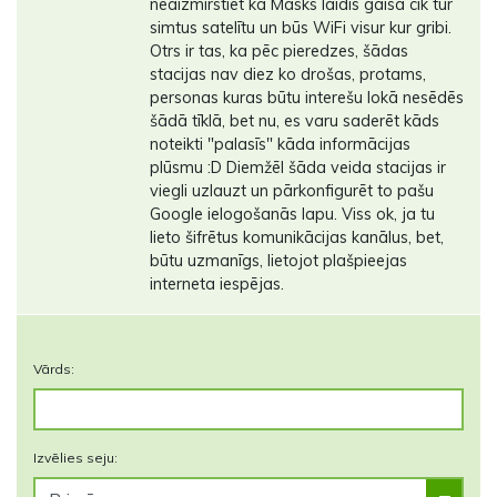
neaizmirstiet ka Masks laidīs gaisā cik tur
simtus satelītu un būs WiFi visur kur gribi.
Otrs ir tas, ka pēc pieredzes, šādas
stacijas nav diez ko drošas, protams,
personas kuras būtu interešu lokā nesēdēs
šādā tīklā, bet nu, es varu saderēt kāds
noteikti "palasīs" kāda informācijas
plūsmu :D Diemžēl šāda veida stacijas ir
viegli uzlauzt un pārkonfigurēt to pašu
Google ielogošanās lapu. Viss ok, ja tu
lieto šifrētus komunikācijas kanālus, bet,
būtu uzmanīgs, lietojot plašpieejas
interneta iespējas.
Vārds:
Izvēlies seju: