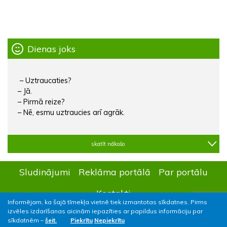
Dienas joks
– Uztraucaties?
– Jā.
– Pirmā reize?
– Nē, esmu uztraucies arī agrāk.
skatīt nākošo
Sludinājumi
Reklāma portālā
Par portālu
Kontakti
Informējam, ka šajā tīmekļa vietnē tiek izmantotas sīkdatnes. Pirms
izvēles izdarīšanas aicinām iepazīties ar papildus informāciju par
sīkdatnēm –
šeit.
Piekrītu
Nepiekrītu