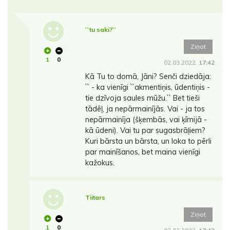
``tu saki?``
Ziņot
1
0
02.03.2022.
17:42
Kā Tu to domā, Jāni? Senči dziedāja:
`` - ka vienīgi ``akmentiņis, ūdentiņis -
tie dzīvoja saules mūžu.`` Bet tieši
tādēļ, ja nepārmainījās. Vai - ja tos
nepārmainīja (šķembās, vai ķīmijā -
kā ūdeni). Vai tu par sugasbrāļiem?
Kuri bārsta un bārsta, un loka to pērli
par mainīšanos, bet maina vienīgi
kažokus.
Tiitars
Ziņot
1
0