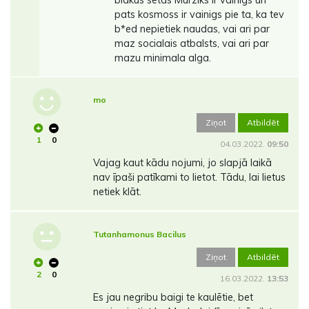
pats kosmoss ir vainigs pie ta, ka tev
b*ed nepietiek naudas, vai ari par
maz socialais atbalsts, vai ari par
mazu minimala alga.
mo
Ziņot
Atbildēt
1
0
04.03.2022.
09:50
Vajag kaut kādu nojumi, jo slapjā laikā
nav īpaši patīkami to lietot. Tādu, lai lietus
netiek klāt.
Tutanhamonus Bacilus
Ziņot
Atbildēt
2
0
16.03.2022.
13:53
Es jau negribu baigi te kaulētie, bet