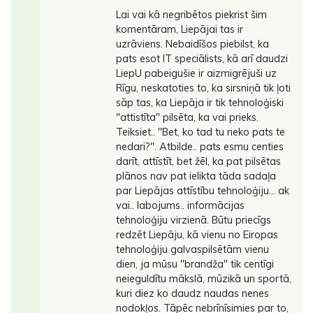
Lai vai kā negribētos piekrist šim
komentāram, Liepājai tas ir
uzrāviens. Nebaidīšos piebilst, ka
pats esot IT speciālists, kā arī daudzi
LiepU pabeigušie ir aizmigrējuši uz
Rīgu, neskatoties to, ka sirsniņā tik ļoti
sāp tas, ka Liepāja ir tik tehnoloģiski
"attistīta" pilsēta, ka vai prieks.
Teiksiet.. "Bet, ko tad tu neko pats te
nedari?". Atbilde.. pats esmu centies
darīt, attīstīt, bet žēl, ka pat pilsētas
plānos nav pat ielikta tāda sadaļa
par Liepājas attīstību tehnoloģiju... ak
vai.. labojums.. informācijas
tehnoloģiju virzienā. Būtu priecīgs
redzēt Liepāju, kā vienu no Eiropas
tehnoloģiju galvaspilsētām vienu
dien, ja mūsu "brandža" tik centīgi
neieguldītu mākslā, mūzikā un sportā,
kuri diez ko daudz naudas nenes
nodokļos. Tāpēc nebrīnīsimies par to,