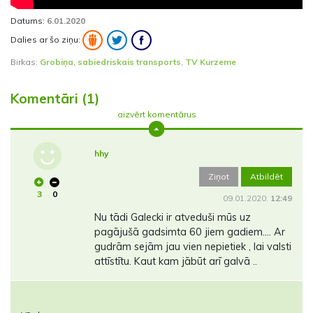
Datums:
6.01.2020
Dalies ar šo ziņu:
Birkas:
Grobiņa
,
sabiedriskais transports
,
TV Kurzeme
Komentāri (1)
aizvērt komentārus
hhy
Ziņot
Atbildēt
3
0
09.01.2020.
12:49
Nu tādi Galecki ir atveduši mūs uz
pagājušā gadsimta 60 jiem gadiem.... Ar
gudrām sejām jau vien nepietiek , lai valsti
attīstītu. Kaut kam jābūt arī galvā ..