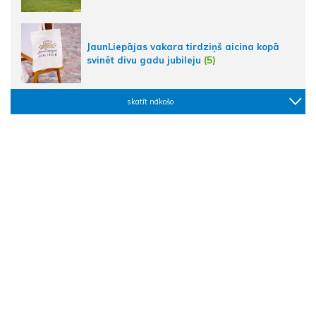
JaunLiepājas vakara tirdziņš aicina kopā
svinēt divu gadu jubileju
(5)
skatīt nākošo