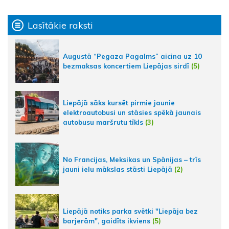
Lasītākie raksti
Augustā “Pegaza Pagalms” aicina uz 10
bezmaksas koncertiem Liepājas sirdī
(5)
Liepājā sāks kursēt pirmie jaunie
elektroautobusi un stāsies spēkā jaunais
autobusu maršrutu tīkls
(3)
No Francijas, Meksikas un Spānijas – trīs
jauni ielu mākslas stāsti Liepājā
(2)
Liepājā notiks parka svētki "Liepāja bez
barjerām", gaidīts ikviens
(5)