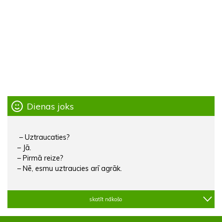
Dienas joks
– Uztraucaties?
– Jā.
– Pirmā reize?
– Nē, esmu uztraucies arī agrāk.
skatīt nākošo