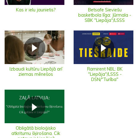
Kas ir ielu jaunietis?
Betsafe Sieviešu
basketbola līga: Jūrmala -
SBK "Liepāja"/LSSS
Izbaudi kultūru Liepājā arī
Ramirent NBL: BK
ziemas mēnešos
"Liepāja"/LSSS -
DSN/"Turība"
Obligātā bioloģisko
atkritumu šķirošana. Cik