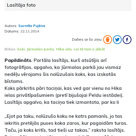
Lasītāja foto
Autors:
Sarmīte Pujēna
Datums:
22.11.2014
Dalies ar šo ziņu:
Birkas:
koki
,
Jūrmalas parks
,
Hika iela
,
vai tā tam ir jābūt
Papildināts
. Portāla lasītājs, kurš atsūtījis arī
fotogrāfijas, apgalvo, ka Jūrmalas parkā jau vismaz
nedēļu vērojams šis nolūzušais koks, kas izskatās
bīstams.
Koks pārkritis pāri taciņai, kas ved gar vienu no Hika
ielas privātīpašumiem (pretī bijušajai Peldu iestādei).
Lasītājs apgalvo, ka taciņa tiek izmantota, par ko li
„Ejot pa taku, nolūzušo koku ne katrs pamanīs, jo tas
iekritis pretējās puses koka zaros, kur pagaidām turas.
Taču, ja koks kritīs, tad tieši uz takas,” raksta lasītājs.