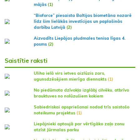
mājās
(1)
“Bioforce” piesaista Baltijas biometāna nozarē
līdz šim lielākās investīcijas un paplašinās
darbību Latvijā
(2)
Aizvadīts Liepājas pludmales tenisa līgas 4.
posms
(2)
Saistītie raksti
Uliha ielā virs ietves aizlūzis zars,
ugunsdzēsējiem mierīga diennakts
(1)
No piedūmota dzīvokļa izglābj cilvēku, atbrīvo
brauktuves no nolūzušiem kokiem
Sabiedriskai apspriešanai nodod trīs saistošo
noteikumu projektus
(1)
Liepājnieki aptaujā par vērtīgāko zaļo zonu
atzīst Jūrmalas parku