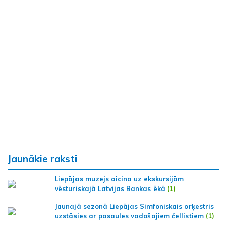
Jaunākie raksti
Liepājas muzejs aicina uz ekskursijām
vēsturiskajā Latvijas Bankas ēkā
(1)
Jaunajā sezonā Liepājas Simfoniskais orķestris
uzstāsies ar pasaules vadošajiem čellistiem
(1)