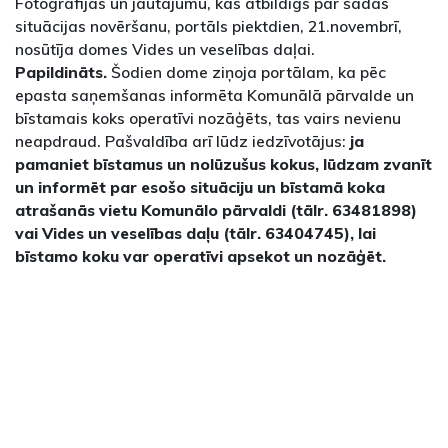
Fotogrāfijas un jautājumu, kas atbildīgs par šādas
situācijas novēršanu, portāls piektdien, 21.novembrī,
nosūtīja domes Vides un veselības daļai.
Papildināts.
Šodien dome ziņoja portālam, ka pēc
epasta saņemšanas informēta Komunālā pārvalde un
bīstamais koks operatīvi nozāģēts, tas vairs nevienu
neapdraud. Pašvaldība arī lūdz iedzīvotājus:
ja
pamaniet bīstamus un nolūzušus kokus, lūdzam zvanīt
un informēt par esošo situāciju un bīstamā koka
atrašanās vietu Komunālo pārvaldi (tālr. 63481898)
vai Vides un veselības daļu (tālr. 63404745), lai
bīstamo koku var operatīvi apsekot un nozāģēt.