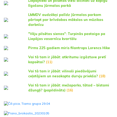
Liepājnieki un pilsētas viesi aicināti uz kopīgu
līgošanu Jūrmalas parkā
LMMDV audzēkņi palīdz Jūrmalas parkam
pārtapt par brīvdabas mākslas un mūzikas
darbnīcu
"Vēju pilsētas sienas": Turpinās pastaiga pa
Liepājas vasarnīcu kvartālu
Pirms 225 gadiem miris filantrops Lorencs Hike
Vai tā tam ir jābūt: atkritumu izgāztuve pretī
kapsētai?
(11)
Vai tā tam ir jābūt: vilinoši piedāvājumi
ceļotājiem un nesakopta durvju priekša?
(18)
Vai tā tam ir jābūt: mežaparks, tātad – bīstami
džungļi? (papildināts)
(16)