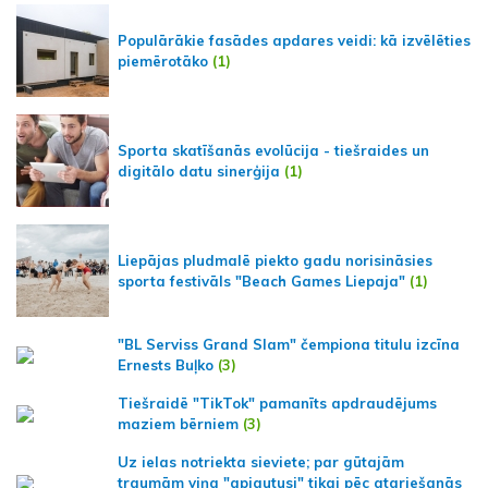
Populārākie fasādes apdares veidi: kā izvēlēties
piemērotāko
(1)
Sporta skatīšanās evolūcija - tiešraides un
digitālo datu sinerģija
(1)
Liepājas pludmalē piekto gadu norisināsies
sporta festivāls "Beach Games Liepaja"
(1)
"BL Serviss Grand Slam" čempiona titulu izcīna
Ernests Buļko
(3)
Tiešraidē "TikTok" pamanīts apdraudējums
maziem bērniem
(3)
Uz ielas notriekta sieviete; par gūtajām
traumām viņa "apjautusi" tikai pēc atgriešanās