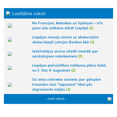
Lasītākie raksti
No Francijas, Meksikas un Spānijas – trīs
jauni ielu mākslas stāsti Liepājā
(2)
Liepājas muzejs aicina uz ekskursijām
vēsturiskajā Latvijas Bankas ēkā
(1)
Iedzīvotājus aicina izteikt viedokli par
saistošajiem noteikumiem
(3)
Liepājas pašvaldības notikumu plāns laikā
no 3. līdz 9. augustam
(2)
Uz ielas notriekta sieviete; par gūtajām
traumām viņa "apjautusi" tikai pēc
atgriešanās mājās
(1)
skatīt nākošo