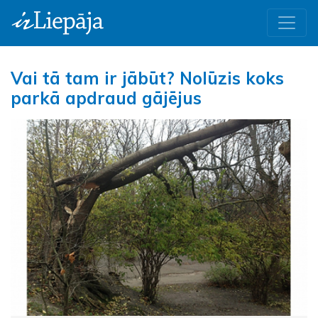
Vai tā tam ir jābūt? Nolūzis koks
parkā apdraud gājējus