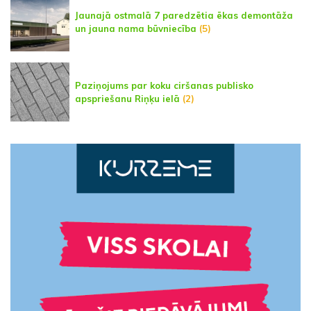
Jaunajā ostmalā 7 paredzētia ēkas demontāža
un jauna nama būvniecība
(5)
Paziņojums par koku ciršanas publisko
apspriešanu Riņķu ielā
(2)