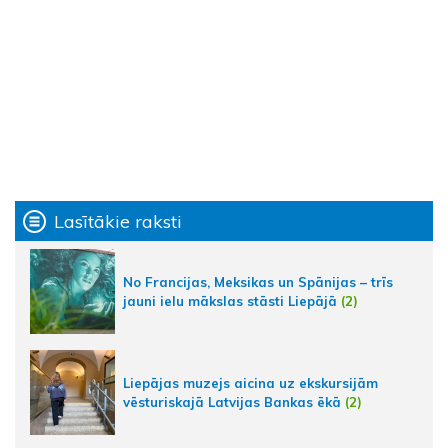
Lasītākie raksti
No Francijas, Meksikas un Spānijas – trīs
jauni ielu mākslas stāsti Liepājā
(2)
Liepājas muzejs aicina uz ekskursijām
vēsturiskajā Latvijas Bankas ēkā
(2)