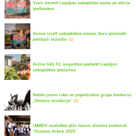
Sveic desmit Liepājas sakoptāko namu un dārzu
īpašniekus
Aicina izcelt sakoptākos namus, kuru īpašnieki
pelnījuši atzinību
(1)
Aicina līdz 31. augustam pieteikt Liepājas
sakoptākos īpašumus
Notiks jauno roka un popmūzikas grupu konkurss
„Skaņas revolūcija”
(1)
LMMDV audzēkņi plūc laurus dizaina konkursā
“Dizaina Arēna 2025”