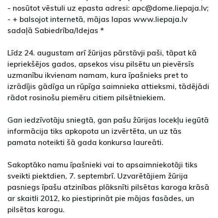
- nosūtot vēstuli uz epasta adresi: apc@dome.liepaja.lv;
- + balsojot internetā, mājas lapas www.liepaja.lv
sadaļā Sabiedrība/Idejas *
Līdz 24. augustam arī žūrijas pārstāvji paši, tāpat kā
iepriekšējos gados, apsekos visu pilsētu un pievērsīs
uzmanību ikvienam namam, kura īpašnieks pret to
izrādījis gādīga un rūpīga saimnieka attieksmi, tādējādi
rādot rosinošu piemēru citiem pilsētniekiem.
Gan iedzīvotāju sniegtā, gan pašu žūrijas locekļu iegūtā
informācija tiks apkopota un izvērtēta, un uz tās
pamata noteikti šā gada konkursa laureāti.
Sakoptāko namu īpašnieki vai to apsaimniekotāji tiks
sveikti piektdien, 7. septembrī. Uzvarētājiem žūrija
pasniegs īpašu atzinības plāksnīti pilsētas karoga krāsā
ar skaitli 2012, ko piestiprināt pie mājas fasādes, un
pilsētas karogu.