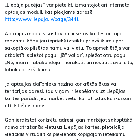
„Liepāja pucējas” var pieteikt, izmantojot arī interneta
aptaujas moduli, kas pieejams adresē
http://www.liepaja.lv/page/3441
.
Aptaujas modulis sastāv no pilsētas kartes ar tajā
redzamu kādu jau iepriekš izteiktu priekšlikumu par
sakoptāko pilsētas namu vai vietu. To apmeklētājs var
atbalstīt, spiežot pogu „Jā” vai arī, spiežot otru pogu
„Nē, man ir labāka ideja!”, ierakstīt un nosūtīt savu, citu,
labāku priekšlikumu.
Ja aptaujas dalībnieks nezina konkrētās ēkas vai
teritorijas adresi, tad viņam ir iespējams uz Liepājas
kartes parādīt jeb marķēt vietu, kur atrodas konkursam
atbilstošais nams.
Gan ierakstot konkrētu adresi, gan marķējot sakoptākā
nama atrašanās vietu uz Liepājas kartes, pieteicēja
viedoklis virtuāli tiks pievienots kopīgajam ieteikumu