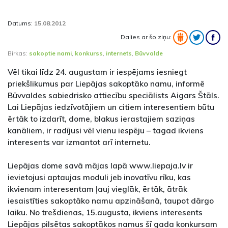
Datums:
15.08.2012
Dalies ar šo ziņu:
Birkas:
sakoptie nami
,
konkurss
,
internets
,
Būvvalde
Vēl tikai līdz 24. augustam ir iespējams iesniegt
priekšlikumus par Liepājas sakoptāko namu, informē
Būvvaldes sabiedrisko attiecību speciālists Aigars Štāls.
Lai Liepājas iedzīvotājiem un citiem interesentiem būtu
ērtāk to izdarīt, dome, blakus ierastajiem saziņas
kanāliem, ir radījusi vēl vienu iespēju – tagad ikviens
interesents var izmantot arī internetu.
Liepājas dome savā mājas lapā www.liepaja.lv ir
ievietojusi aptaujas moduli jeb inovatīvu rīku, kas
ikvienam interesentam ļauj vieglāk, ērtāk, ātrāk
iesaistīties sakoptāko namu apzināšanā, taupot dārgo
laiku. No trešdienas, 15.augusta, ikviens interesents
Liepājas pilsētas sakoptākos namus šī gada konkursam