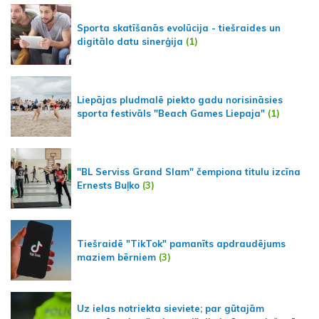
Sporta skatīšanās evolūcija - tiešraides un
digitālo datu sinerģija
(1)
Liepājas pludmalē piekto gadu norisināsies
sporta festivāls "Beach Games Liepaja"
(1)
"BL Serviss Grand Slam" čempiona titulu izcīna
Ernests Buļko
(3)
Tiešraidē "TikTok" pamanīts apdraudējums
maziem bērniem
(3)
Uz ielas notriekta sieviete; par gūtajām