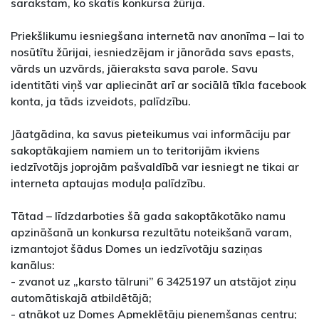
sarakstam, ko skatīs konkursa žūrija.
Priekšlikumu iesniegšana internetā nav anonīma – lai to
nosūtītu žūrijai, iesniedzējam ir jānorāda savs epasts,
vārds un uzvārds, jāieraksta sava parole. Savu
identitāti viņš var apliecināt arī ar sociālā tīkla facebook
konta, ja tāds izveidots, palīdzību.
Jāatgādina, ka savus pieteikumus vai informāciju par
sakoptākajiem namiem un to teritorijām ikviens
iedzīvotājs joprojām pašvaldībā var iesniegt ne tikai ar
interneta aptaujas moduļa palīdzību.
Tātad – līdzdarboties šā gada sakoptākotāko namu
apzināšanā un konkursa rezultātu noteikšanā varam,
izmantojot šādus Domes un iedzīvotāju saziņas
kanālus:
- zvanot uz „karsto tālruni” 6 3425197 un atstājot ziņu
automātiskajā atbildētājā;
- atnākot uz Domes Apmeklētāju pieņemšanas centru;