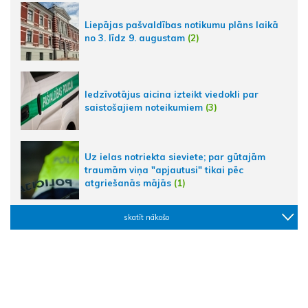
Liepājas pašvaldības notikumu plāns laikā
no 3. līdz 9. augustam
(2)
Iedzīvotājus aicina izteikt viedokli par
saistošajiem noteikumiem
(3)
Uz ielas notriekta sieviete; par gūtajām
traumām viņa "apjautusi" tikai pēc
atgriešanās mājās
(1)
skatīt nākošo