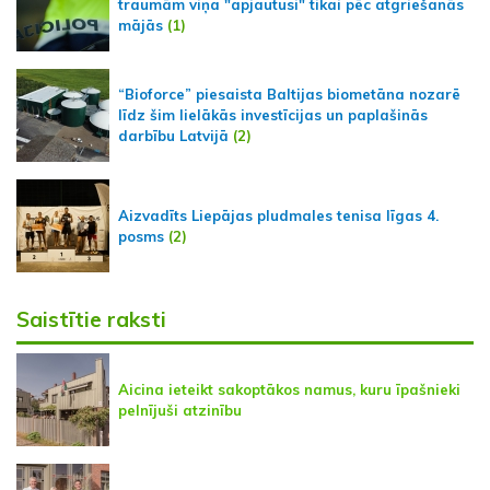
traumām viņa "apjautusi" tikai pēc atgriešanās
mājās
(1)
“Bioforce” piesaista Baltijas biometāna nozarē
līdz šim lielākās investīcijas un paplašinās
darbību Latvijā
(2)
Aizvadīts Liepājas pludmales tenisa līgas 4.
posms
(2)
Saistītie raksti
Aicina ieteikt sakoptākos namus, kuru īpašnieki
pelnījuši atzinību