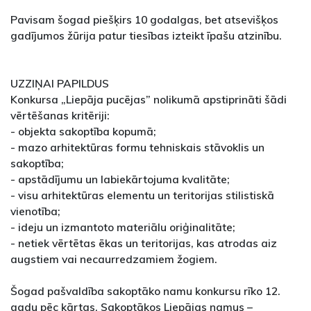
Pavisam šogad piešķirs 10 godalgas, bet atsevišķos
gadījumos žūrija patur tiesības izteikt īpašu atzinību.
UZZIŅAI PAPILDUS
Konkursa „Liepāja pucējas” nolikumā apstiprināti šādi
vērtēšanas kritēriji:
- objekta sakoptība kopumā;
- mazo arhitektūras formu tehniskais stāvoklis un
sakoptība;
- apstādījumu un labiekārtojuma kvalitāte;
- visu arhitektūras elementu un teritorijas stilistiskā
vienotība;
- ideju un izmantoto materiālu oriģinalitāte;
- netiek vērtētas ēkas un teritorijas, kas atrodas aiz
augstiem vai necaurredzamiem žogiem.
Šogad pašvaldība sakoptāko namu konkursu rīko 12.
gadu pēc kārtas. Sakoptākos Liepājas namus –