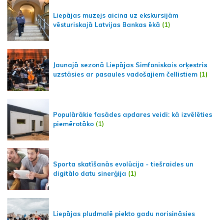
Liepājas muzejs aicina uz ekskursijām
vēsturiskajā Latvijas Bankas ēkā
(1)
Jaunajā sezonā Liepājas Simfoniskais orķestris
uzstāsies ar pasaules vadošajiem čellistiem
(1)
Populārākie fasādes apdares veidi: kā izvēlēties
piemērotāko
(1)
Sporta skatīšanās evolūcija - tiešraides un
digitālo datu sinerģija
(1)
Liepājas pludmalē piekto gadu norisināsies