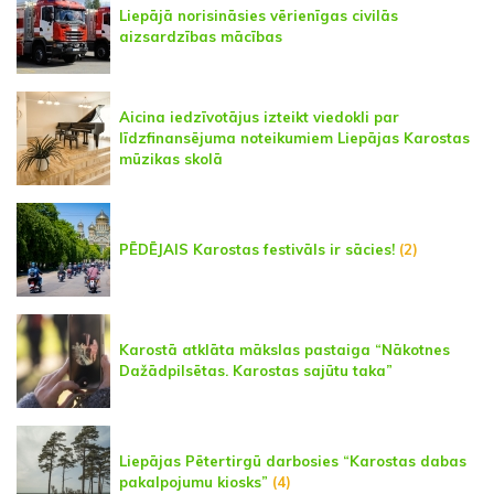
Liepājā norisināsies vērienīgas civilās
aizsardzības mācības
Aicina iedzīvotājus izteikt viedokli par
līdzfinansējuma noteikumiem Liepājas Karostas
mūzikas skolā
PĒDĒJAIS Karostas festivāls ir sācies!
(2)
Karostā atklāta mākslas pastaiga “Nākotnes
Dažādpilsētas. Karostas sajūtu taka”
Liepājas Pētertirgū darbosies “Karostas dabas
pakalpojumu kiosks”
(4)