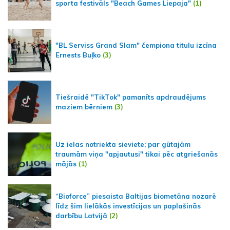
sporta festivāls "Beach Games Liepaja"
(1)
"BL Serviss Grand Slam" čempiona titulu izcīna
Ernests Buļko
(3)
Tiešraidē "TikTok" pamanīts apdraudējums
maziem bērniem
(3)
Uz ielas notriekta sieviete; par gūtajām
traumām viņa "apjautusi" tikai pēc atgriešanās
mājās
(1)
“Bioforce” piesaista Baltijas biometāna nozarē
līdz šim lielākās investīcijas un paplašinās
darbību Latvijā
(2)