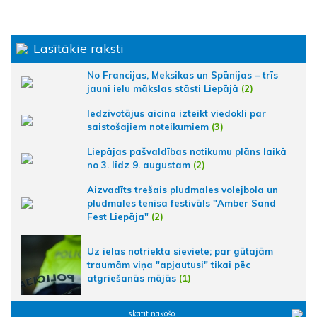
Lasītākie raksti
No Francijas, Meksikas un Spānijas – trīs
jauni ielu mākslas stāsti Liepājā
(2)
Iedzīvotājus aicina izteikt viedokli par
saistošajiem noteikumiem
(3)
Liepājas pašvaldības notikumu plāns laikā
no 3. līdz 9. augustam
(2)
Aizvadīts trešais pludmales volejbola un
pludmales tenisa festivāls "Amber Sand
Fest Liepāja"
(2)
Uz ielas notriekta sieviete; par gūtajām
traumām viņa "apjautusi" tikai pēc
atgriešanās mājās
(1)
skatīt nākošo