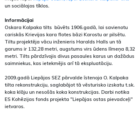
un sociālajos tīklos.
Informācijai
Oskara Kalpaka tilts būvēts 1906.gadā, lai savienotu
cariskās Krievijas kara flotes bāzi Karostu ar pilsētu.
Tiltu projektēja vācu inženieris Haralds Halls un tā
garums ir 132,28 metri, augstums virs ūdens līmeņa 8,32
metri. Tilts pārdzīvojis divus pasaules karus un dažādus
saimniekus, kas ietekmējis arī tā ekspluatāciju.
2009.gadā Liepājas SEZ pārvalde īstenoja O. Kalpaka
tilta rekonstrukciju, saglabājot tā vēsturisko izskatu t.sk.
koka klāju un nesošās koka konstrukcijas. Darbi notika
ES Kohēzijas fonds projekta "Liepājas ostas pievadceļi"
ietvaros.