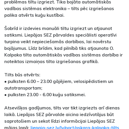
problēmas tiltu izgriezt. Tika bojāta automātiskās
vadības sistēmas elektronika – tilts pēc izgriešanas
palika atvērts kuģu kustībai.
Šobrīd ir izdevies manuāli tiltu izgriezt un atjaunot
satiksmi. Liepājas SEZ pārvaldes speciālisti operatīvi
turpina veikt nepieciešamās darbības, lai novērstu
bojājumus. Līdz brīdim, kad pilnībā tiks atjaunota O.
Kalpaka tilta automātiskās vadības sistēmas darbība ir
noteiktas izmaiņas tilta izgriešanas grafikā.
Tilts būs atvērts:
• pulksten 6.00 – 23.00 gājējiem, velosipēdistiem un
autotransportam;
• pulksten 23.00 - 6.00 kuģu satiksmei.
Atsevišķos gadījumos, tilts var tikt izgriezts arī dienas
laikā. Liepājas SEZ pārvalde aicina iedzīvotājus būt
saprotošiem un sekot līdzi informācijai Liepājas SEZ
mājas lapā:
liepaja-sez.lv/lv/port/oskara-kalpaka-tilts