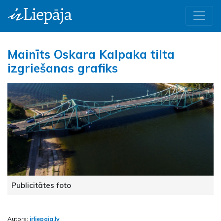
Mainīts Oskara Kalpaka tilta
izgriešanas grafiks
Publicitātes foto
Autors:
irliepaja.lv