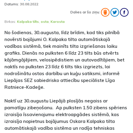
Datums:
30.08.2022
Dalies ar šo ziņu:
Birkas:
Kalpaka tilts
,
osta
,
Karosta
No šodienas, 30.augusta, līdz brīdim, kad tiks pilnībā
novērsti bojājumi O. Kalpaka tilta automātiskajā
vadības sistēmā, tiek mainīts tilta izgriešanas laiku
grafiks. Dienās no pulksten 6 līdz 23 tilts būs atvērts
kājāmgājējiem, velosipēdistiem un autovadītājiem, bet
naktīs no pulksten 23 līdz 6 tilts tiks izgriezts, lai
nodrošinātu ostas darbību un kuģu satiksmi, informē
Liepājas SEZ sabiedrisko attiecību speciāliste Līga
Ratniece-Kadeģe.
Naktī uz 30.augustu Liepājā plosījās negaiss ar
pamatīgu zibeņošanu. Ap pulksten 1.50 zibens spēriens
izraisīja īssavienojumu elektroapgādes sistēmā, kas
izraisīja nopietnus bojājumus Oskara Kalpaka tilta
automātiskajā vadība sistēma un radīja tehniskas