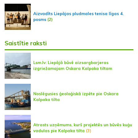
Aizvadīts Liepājas pludmales tenisa līgas 4.
posms
(2)
Saistītie raksti
Lsm.lv: Liepājā būvē aizsargbarjeras
izgriežamajam Oskara Kalpaka tiltam
Noslēgusies ģeoloģiskā izpēte pie Oskara
Kalpaka tilta
Atrasts uzņēmums, kurš projektēs un būvēs kuģu
vadulas pie Kalpaka tilta
(3)