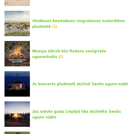
Atsāksies bezmaksas vingrošanas nodarbības
pludmalē
(1)
Muzeja dārzā būs Rudens saulgriežu
ugunsrituāls
(2)
Ar koncertu pludmalē atzīmē Senās uguns nakti
Jau astoto gadu Liepājā tiks atzīmēta Senās
uguns nakts