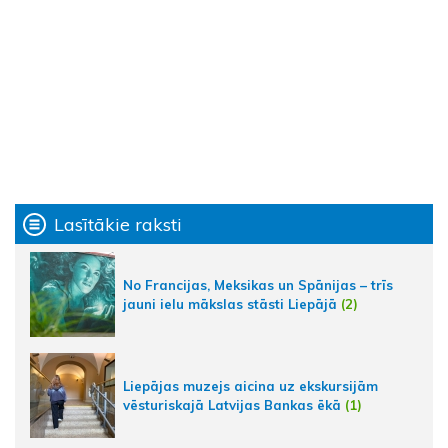
Lasītākie raksti
No Francijas, Meksikas un Spānijas – trīs
jauni ielu mākslas stāsti Liepājā
(2)
Liepājas muzejs aicina uz ekskursijām
vēsturiskajā Latvijas Bankas ēkā
(1)