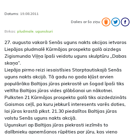
Datums:
19.08.2011
Dalies ar šo ziņu:
Birkas:
pludmale
,
ugunskuri
27. augusta vakarā Senās uguns nakts akcijas ietvaros
Liepājas pludmalē Kūrmājas prospekta galā aizdegs
Zigismunda Viļņa īpaši veidotu uguns skulptūru „Dabas
skaņa”.
Liepāja pirmo reizi iesaistīsies Starptautiskajā Senās
uguns nakts akcijā. Tā gadu no gada kļūst arvien
populārāka Baltijas jūras piekrastē un šogad īpaši tiks
veltīta Baltijas jūras vides glābšanai un nākotnei.
Pulksten 21 Kūrmājas prospekta galā tiks aizdedzināts
Gaismas ceļš, pa kuru jebkurš interesents varēs doties,
lai jūras krastā plkst. 21.30 piedalītos Baltijas jūras
valstu Senās uguns nakts akcijā.
Ugunskuri ap Baltijas jūras piekrasti iezīmēs to
dalībnieku apņemšanos rūpēties par jūru, kas vieno