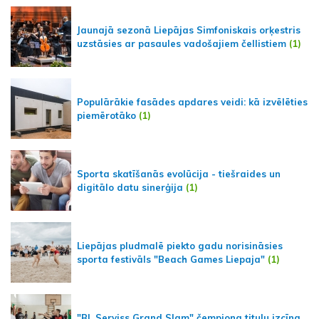
Jaunajā sezonā Liepājas Simfoniskais orķestris
uzstāsies ar pasaules vadošajiem čellistiem
(1)
Populārākie fasādes apdares veidi: kā izvēlēties
piemērotāko
(1)
Sporta skatīšanās evolūcija - tiešraides un
digitālo datu sinerģija
(1)
Liepājas pludmalē piekto gadu norisināsies
sporta festivāls "Beach Games Liepaja"
(1)
"BL Serviss Grand Slam" čempiona titulu izcīna