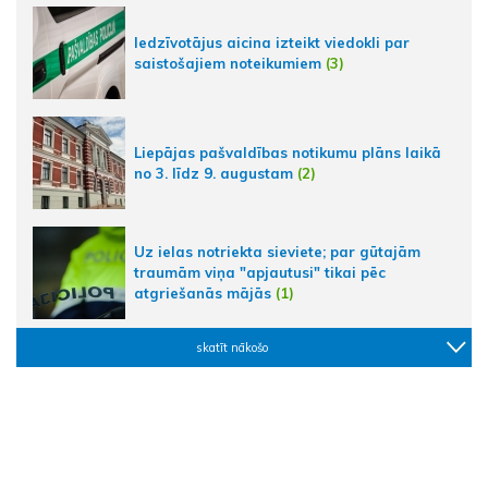
Iedzīvotājus aicina izteikt viedokli par
saistošajiem noteikumiem
(3)
Liepājas pašvaldības notikumu plāns laikā
no 3. līdz 9. augustam
(2)
Uz ielas notriekta sieviete; par gūtajām
traumām viņa "apjautusi" tikai pēc
atgriešanās mājās
(1)
skatīt nākošo