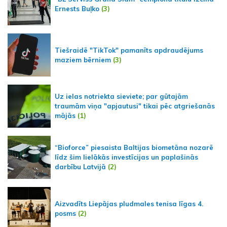
Ernests Buļko
(3)
Tiešraidē "TikTok" pamanīts apdraudējums
maziem bērniem
(3)
Uz ielas notriekta sieviete; par gūtajām
traumām viņa "apjautusi" tikai pēc atgriešanās
mājās
(1)
“Bioforce” piesaista Baltijas biometāna nozarē
līdz šim lielākās investīcijas un paplašinās
darbību Latvijā
(2)
Aizvadīts Liepājas pludmales tenisa līgas 4.
posms
(2)