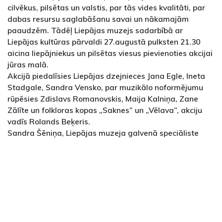
cilvēkus, pilsētas un valstis, par tās vides kvalitāti, par
dabas resursu saglabāšanu savai un nākamajām
paaudzēm. Tādēļ Liepājas muzejs sadarbībā ar
Liepājas kultūras pārvaldi 27.augustā pulksten 21.30
aicina liepājniekus un pilsētas viesus pievienoties akcijai
jūras malā.
Akcijā piedalīsies Liepājas dzejnieces Jana Egle, Ineta
Stadgale, Sandra Vensko, par muzikālo noformējumu
rūpēsies Zdislavs Romanovskis, Maija Kalniņa, Zane
Zālīte un folkloras kopas „Saknes” un „Vēlava”, akciju
vadīs Rolands Beķeris.
Sandra Šēniņa, Liepājas muzeja galvenā speciāliste