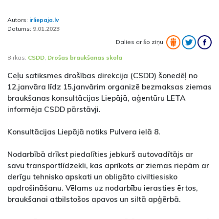
Autors:
irliepaja.lv
Datums:
9.01.2023
Dalies ar šo ziņu:
Birkas:
CSDD
,
Drošas braukšanas skola
Ceļu satiksmes drošības direkcija (CSDD) šonedēļ no
12.janvāra līdz 15.janvārim organizē bezmaksas ziemas
braukšanas konsultācijas Liepājā, aģentūru LETA
informēja CSDD pārstāvji.
Konsultācijas Liepājā notiks Pulvera ielā 8.
Nodarbībā drīkst piedalīties jebkurš autovadītājs ar
savu transportlīdzekli, kas aprīkots ar ziemas riepām ar
derīgu tehnisko apskati un obligāto civiltiesisko
apdrošināšanu. Vēlams uz nodarbību ierasties ērtos,
braukšanai atbilstošos apavos un siltā apģērbā.