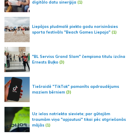
digitālo datu sinerģija
(1)
Liepājas pludmalē piekto gadu norisināsies
sporta festivāls "Beach Games Liepaja"
(1)
"BL Serviss Grand Slam" čempiona titulu izcīna
Ernests Buļko
(3)
Tiešraidē "TikTok" pamanīts apdraudējums
maziem bērniem
(3)
Uz ielas notriekta sieviete; par gūtajām
traumām viņa "apjautusi" tikai pēc atgriešanās
mājās
(1)