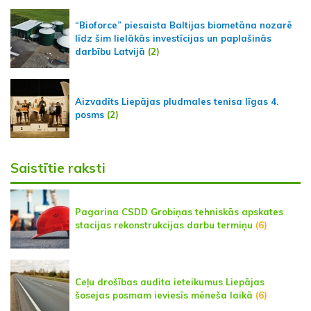
“Bioforce” piesaista Baltijas biometāna nozarē
līdz šim lielākās investīcijas un paplašinās
darbību Latvijā
(2)
Aizvadīts Liepājas pludmales tenisa līgas 4.
posms
(2)
Saistītie raksti
Pagarina CSDD Grobiņas tehniskās apskates
stacijas rekonstrukcijas darbu termiņu
(6)
Ceļu drošības audita ieteikumus Liepājas
šosejas posmam ieviesīs mēneša laikā
(6)