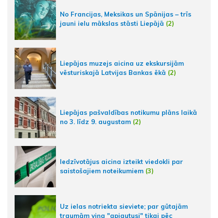
No Francijas, Meksikas un Spānijas – trīs
jauni ielu mākslas stāsti Liepājā
(2)
Liepājas muzejs aicina uz ekskursijām
vēsturiskajā Latvijas Bankas ēkā
(2)
Liepājas pašvaldības notikumu plāns laikā
no 3. līdz 9. augustam
(2)
Iedzīvotājus aicina izteikt viedokli par
saistošajiem noteikumiem
(3)
Uz ielas notriekta sieviete; par gūtajām
traumām viņa "apjautusi" tikai pēc