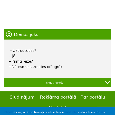
Dienas joks
– Uztraucaties?
– Jā.
– Pirmā reize?
– Nē, esmu uztraucies arī agrāk.
skatīt nākošo
Sludinājumi
Reklāma portālā
Par portālu
Kontakti
Informējam, ka šajā tīmekļa vietnē tiek izmantotas sīkdatnes. Pirms