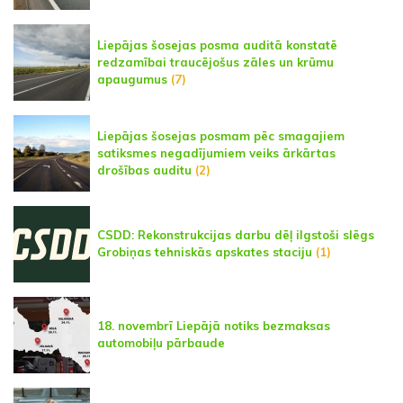
Liepājas šosejas posma auditā konstatē
redzamībai traucējošus zāles un krūmu
apaugumus
(7)
Liepājas šosejas posmam pēc smagajiem
satiksmes negadījumiem veiks ārkārtas
drošības auditu
(2)
CSDD: Rekonstrukcijas darbu dēļ ilgstoši slēgs
Grobiņas tehniskās apskates staciju
(1)
18. novembrī Liepājā notiks bezmaksas
automobiļu pārbaude