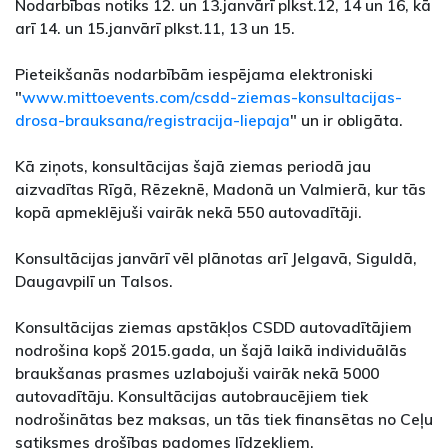
Nodarbības notiks 12. un 13.janvārī plkst.12, 14 un 16, kā
arī 14. un 15.janvārī plkst.11, 13 un 15.
Pieteikšanās nodarbībām iespējama elektroniski
"
www.mittoevents.com/csdd-ziemas-konsultacijas-
drosa-brauksana/registracija-liepaja
" un ir obligāta.
Kā ziņots, konsultācijas šajā ziemas periodā jau
aizvadītas Rīgā, Rēzeknē, Madonā un Valmierā, kur tās
kopā apmeklējuši vairāk nekā 550 autovadītāji.
Konsultācijas janvārī vēl plānotas arī Jelgavā, Siguldā,
Daugavpilī un Talsos.
Konsultācijas ziemas apstākļos CSDD autovadītājiem
nodrošina kopš 2015.gada, un šajā laikā individuālās
braukšanas prasmes uzlabojuši vairāk nekā 5000
autovadītāju. Konsultācijas autobraucējiem tiek
nodrošinātas bez maksas, un tās tiek finansētas no Ceļu
satiksmes drošības padomes līdzekļiem.