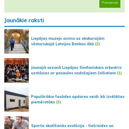
Pievienot
Jaunākie raksti
Liepājas muzejs aicina uz ekskursijām
vēsturiskajā Latvijas Bankas ēkā
(2)
Jaunajā sezonā Liepājas Simfoniskais orķestris
uzstāsies ar pasaules vadošajiem čellistiem
(1)
Populārākie fasādes apdares veidi: kā izvēlēties
piemērotāko
(3)
Sporta skatīšanās evolūcija - tiešraides un