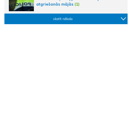
atgriešanās mājās
(1)
skatīt nākošo