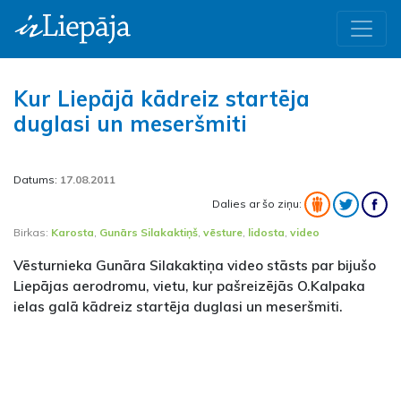
Kur Liepājā kādreiz startēja
duglasi un meseršmiti
Datums:
17.08.2011
Dalies ar šo ziņu:
Birkas:
Karosta
,
Gunārs Silakaktiņš
,
vēsture
,
lidosta
,
video
Vēsturnieka Gunāra Silakaktiņa video stāsts par bijušo
Liepājas aerodromu, vietu, kur pašreizējās O.Kalpaka
ielas galā kādreiz startēja duglasi un meseršmiti.