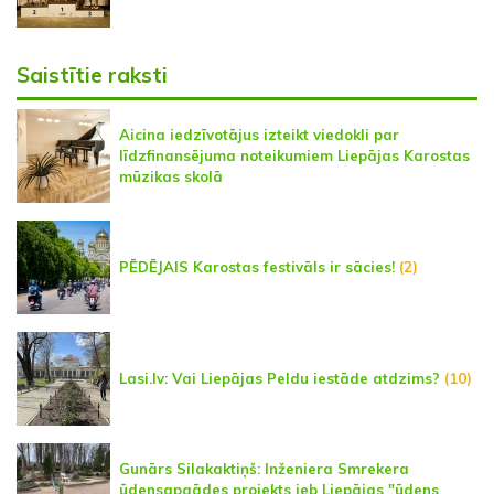
Saistītie raksti
Aicina iedzīvotājus izteikt viedokli par
līdzfinansējuma noteikumiem Liepājas Karostas
mūzikas skolā
PĒDĒJAIS Karostas festivāls ir sācies!
(2)
Lasi.lv: Vai Liepājas Peldu iestāde atdzims?
(10)
Gunārs Silakaktiņš: Inženiera Smrekera
ūdensapgādes projekts jeb Liepājas "ūdens