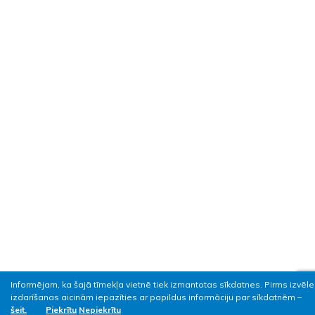
Informējam, ka šajā tīmekļa vietnē tiek izmantotas sīkdatnes. Pirms izvēl
izdarīšanas aicinām iepazīties ar papildus informāciju par sīkdatnēm –
šeit.
Piekrītu
Nepiekrītu