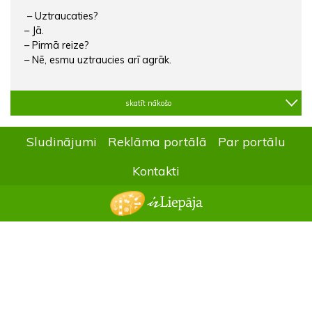
– Uztraucaties?
– Jā.
– Pirmā reize?
– Nē, esmu uztraucies arī agrāk.
skatīt nākošo
Sludinājumi
Reklāma portālā
Par portālu
Kontakti