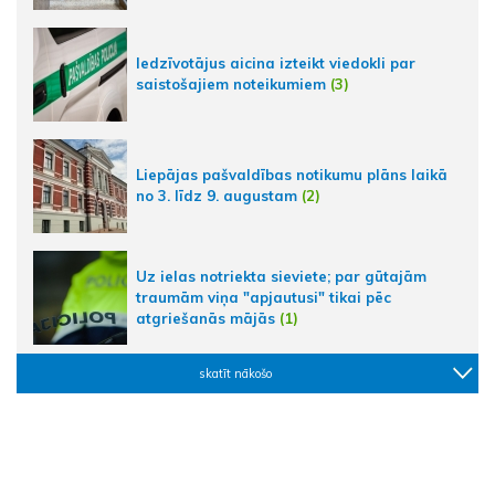
Iedzīvotājus aicina izteikt viedokli par
saistošajiem noteikumiem
(3)
Liepājas pašvaldības notikumu plāns laikā
no 3. līdz 9. augustam
(2)
Uz ielas notriekta sieviete; par gūtajām
traumām viņa "apjautusi" tikai pēc
atgriešanās mājās
(1)
skatīt nākošo