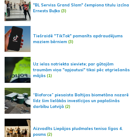
"BL Serviss Grand Slam" čempiona titulu izcīna
Ernests Buļko
(3)
Tiešraidē "TikTok" pamanīts apdraudējums
maziem bērniem
(3)
Uz ielas notriekta sieviete; par gūtajām
traumām viņa "apjautusi" tikai pēc atgriešanās
mājās
(1)
“Bioforce” piesaista Baltijas biometāna nozarē
līdz šim lielākās investīcijas un paplašinās
darbību Latvijā
(2)
Aizvadīts Liepājas pludmales tenisa līgas 4.
posms
(2)