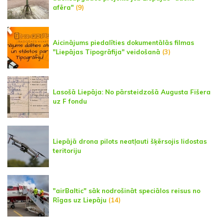
afēra"
(9)
Aicinājums piedalīties dokumentālās filmas
"Liepājas Tipogrāfija" veidošanā
(3)
Lasošā Liepāja: No pārsteidzošā Augusta Fišera
uz F fondu
Liepājā drona pilots neatļauti šķērsojis lidostas
teritoriju
"airBaltic" sāk nodrošināt speciālos reisus no
Rīgas uz Liepāju
(14)