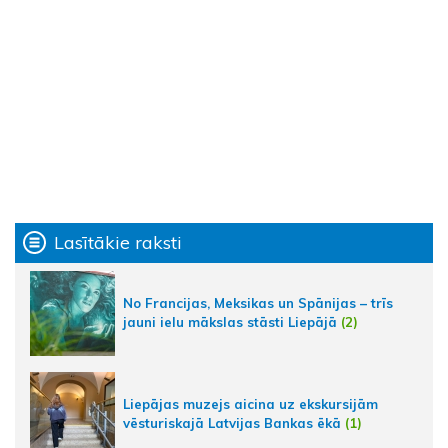
Lasītākie raksti
No Francijas, Meksikas un Spānijas – trīs
jauni ielu mākslas stāsti Liepājā
(2)
Liepājas muzejs aicina uz ekskursijām
vēsturiskajā Latvijas Bankas ēkā
(1)