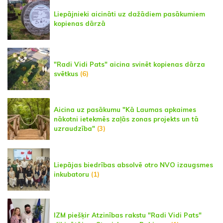
Liepājnieki aicināti uz dažādiem pasākumiem
kopienas dārzā
"Radi Vidi Pats" aicina svinēt kopienas dārza
svētkus
(6)
Aicina uz pasākumu "Kā Laumas apkaimes
nākotni ietekmēs zaļās zonas projekts un tā
uzraudzība"
(3)
Liepājas biedrības absolvē otro NVO izaugsmes
inkubatoru
(1)
IZM piešķir Atzinības rakstu "Radi Vidi Pats"