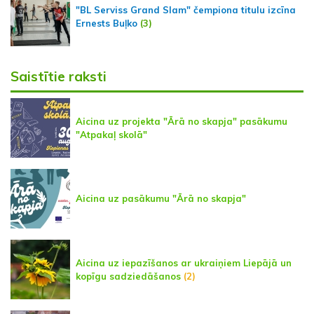
"BL Serviss Grand Slam" čempiona titulu izcīna
Ernests Buļko
(3)
Saistītie raksti
Aicina uz projekta "Ārā no skapja" pasākumu
"Atpakaļ skolā"
Aicina uz pasākumu "Ārā no skapja"
Aicina uz iepazīšanos ar ukraiņiem Liepājā un
kopīgu sadziedāšanos
(2)