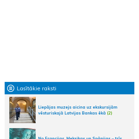
Lasītākie raksti
Liepājas muzejs aicina uz ekskursijām
vēsturiskajā Latvijas Bankas ēkā
(2)
No Francijas, Meksikas un Spānijas – trīs