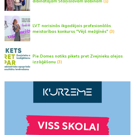
dibinātājam Staņislavam Babinam
(1)
LVT norisinās ikgadējais profesionālās
meistarības konkurss "Vējš mežģīnēs"
(3)
Pie Domes notiks pikets pret Zvejnieku alejas
izzāģēšanu
(3)