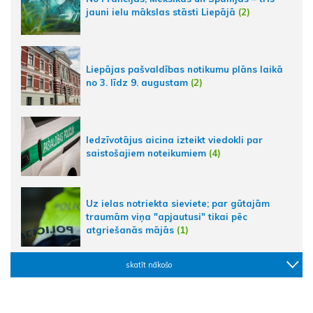
jauni ielu mākslas stāsti Liepājā
(2)
Liepājas pašvaldības notikumu plāns laikā
no 3. līdz 9. augustam
(2)
Iedzīvotājus aicina izteikt viedokli par
saistošajiem noteikumiem
(4)
Uz ielas notriekta sieviete; par gūtajām
traumām viņa "apjautusi" tikai pēc
atgriešanās mājās
(1)
skatīt nākošo