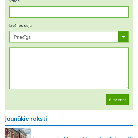
Vārds:
Izvēlies seju:
Pievienot
Jaunākie raksti