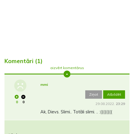
Komentāri (1)
aizvērt komentārus
mmi
Ziņot
Atbildēt
0
0
29.08.2022.
23:29
Ak, Dievs. Slimi.. Totāli slimi. .. :((((((((