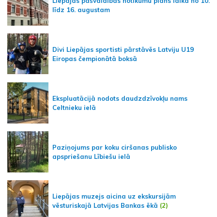
Liepājas pašvaldības notikumu plāns laikā no 10.
līdz 16. augustam
Divi Liepājas sportisti pārstāvēs Latviju U19
Eiropas čempionātā boksā
Ekspluatācijā nodots daudzdzīvokļu nams
Celtnieku ielā
Paziņojums par koku ciršanas publisko
apspriešanu Lībiešu ielā
Liepājas muzejs aicina uz ekskursijām
vēsturiskajā Latvijas Bankas ēkā
(2)