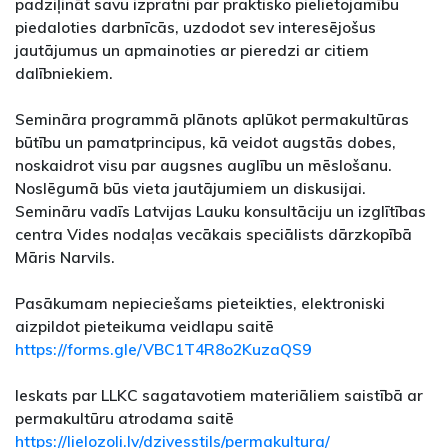
padziļināt savu izpratni par praktisko pielietojamību
piedaloties darbnīcās, uzdodot sev interesējošus
jautājumus un apmainoties ar pieredzi ar citiem
dalībniekiem.
Semināra programmā plānots aplūkot permakultūras
būtību un pamatprincipus, kā veidot augstās dobes,
noskaidrot visu par augsnes auglību un mēslošanu.
Noslēgumā būs vieta jautājumiem un diskusijai.
Semināru vadīs Latvijas Lauku konsultāciju un izglītības
centra Vides nodaļas vecākais speciālists dārzkopībā
Māris Narvils.
Pasākumam nepieciešams pieteikties, elektroniski
aizpildot pieteikuma veidlapu saitē
https://forms.gle/VBC1T4R8o2KuzaQS9
Ieskats par LLKC sagatavotiem materiāliem saistībā ar
permakultūru atrodama saitē
https://lielozoli.lv/dzivesstils/permakultura/