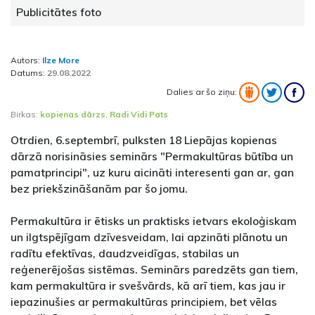
Publicitātes foto
Autors:
Ilze More
Datums:
29.08.2022
Dalies ar šo ziņu:
Birkas:
kopienas dārzs
,
Radi Vidi Pats
Otrdien, 6.septembrī, pulksten 18 Liepājas kopienas
dārzā norisināsies seminārs "Permakultūras būtība un
pamatprincipi", uz kuru aicināti interesenti gan ar, gan
bez priekšzināšanām par šo jomu.
Permakultūra ir ētisks un praktisks ietvars ekoloģiskam
un ilgtspējīgam dzīvesveidam, lai apzināti plānotu un
radītu efektīvas, daudzveidīgas, stabilas un
reģenerējošas sistēmas. Seminārs paredzēts gan tiem,
kam permakultūra ir svešvārds, kā arī tiem, kas jau ir
iepazinušies ar permakultūras principiem, bet vēlas