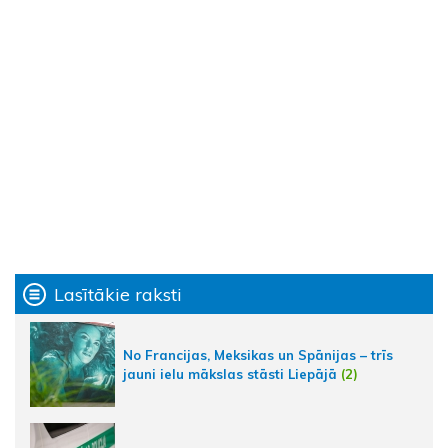
Lasītākie raksti
No Francijas, Meksikas un Spānijas – trīs
jauni ielu mākslas stāsti Liepājā
(2)