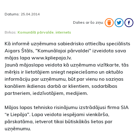
Datums:
25.04.2014
Dalies ar šo ziņu:
Birkas:
Komunālā pārvalde
,
internets
Kā informē uzņēmuma sabiedrisko attiecību speciālists
Aigars Štāls, "Komunālajai pārvaldei" izveidota sava
mājas lapa www.kpliepaja.lv.
Jaunā mājaslapa veidota kā uzņēmuma vizītkarte, tās
mērķis ir lietotājiem sniegt nepieciešamo un aktuālo
informāciju par uzņēmumu, būt par vienu no saziņas
kanāliem ikdienas darbā ar klientiem, sadarbības
partneriem, iedzīvotājiem, medijiem.
Mājas lapas tehnisko risinājumu izstrādājusi firma SIA
“e Liepāja". Lapa veidota iespējami vienkārša,
pārskatāma, ietverot tikai būtiskākās lietas par
uzņēmumu.