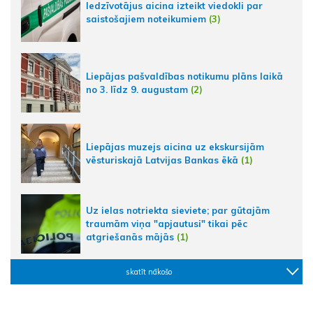
Iedzīvotājus aicina izteikt viedokli par
saistošajiem noteikumiem
(3)
Liepājas pašvaldības notikumu plāns laikā
no 3. līdz 9. augustam
(2)
Liepājas muzejs aicina uz ekskursijām
vēsturiskajā Latvijas Bankas ēkā
(1)
Uz ielas notriekta sieviete; par gūtajām
traumām viņa "apjautusi" tikai pēc
atgriešanās mājās
(1)
skatīt nākošo