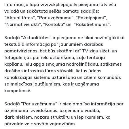
Informācija lapā www.kpliepaja.lv pieejama latviešu
valodā un sakārtota sešās pamata sadaļās:
"Aktualitātes", "Par uzņēmumu", "Pakalpojumi",
"Normatīvie akti", "Kontakti" un "Rakstiet mums".
Sadaļā "Aktualitātes" ir pieejama ne tikai nozīmīgākākā
tekstuālā informācija par jaunumiem darbības
pamatvirzienos, bet būs skatāmi arī TV ziņu sižeti un
fotogalerijas par ielu uzturēšanu, zaļo teritoriju
kopšanu, ielu apgaismojuma nodrošināšanu, satiksmes
drošības infrastruktūras stāvokli, lietus ūdens
kanalizācijas sistēmu uzturēšana un citiem komunālās
saimniecības jautājumiem, kas ir uzņēmuma
kompetencē.
Sadaļā "Par uzņēmumu" ir pieejama īsa informācija par
uzņēmuma izveidošanos, uzņēmuma vadību,
darbiniekiem, nozaru struktūru un iepirkumiem, ko
pārvalde veic savām vajadzībām.