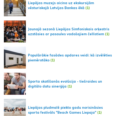
Liepājas muzejs aicina uz ekskursijām
vēsturiskajā Latvijas Bankas ēkā
(1)
Jaunajā sezonā Liepājas Simfoniskais orķestris
uzstāsies ar pasaules vadošajiem čellistiem
(1)
Populārākie fasādes apdares veidi: kā izvēlēties
piemērotāko
(1)
Sporta skatīšanās evolūcija - tiešraides un
digitālo datu sinerģija
(1)
Liepājas pludmalē piekto gadu norisināsies
sporta festivāls "Beach Games Liepaja"
(1)