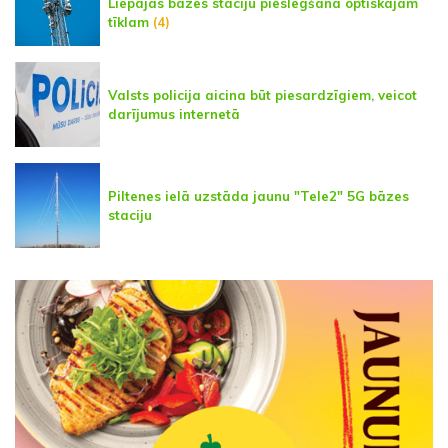
Liepājas bāzes staciju pieslēgšanā optiskajam
tīklam
(4)
Valsts policija aicina būt piesardzīgiem, veicot
darījumus internetā
Piltenes ielā uzstāda jaunu "Tele2" 5G bāzes
staciju