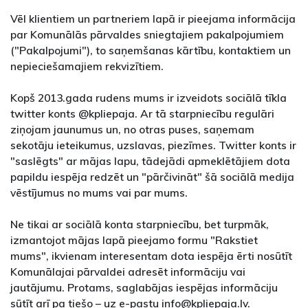
Vēl klientiem un partneriem lapā ir pieejama informācija
par Komunālās pārvaldes sniegtajiem pakalpojumiem
("Pakalpojumi"), to saņemšanas kārtību, kontaktiem un
nepieciešamajiem rekvizītiem.
Kopš 2013.gada rudens mums ir izveidots sociālā tīkla
twitter konts @kpliepaja. Ar tā starpniecību regulāri
ziņojam jaunumus un, no otras puses, saņemam
sekotāju ieteikumus, uzslavas, piezīmes. Twitter konts ir
"saslēgts" ar mājas lapu, tādejādi apmeklētājiem dota
papildu iespēja redzēt un "pārčivināt" šā sociālā medija
vēstījumus no mums vai par mums.
Ne tikai ar sociālā konta starpniecību, bet turpmāk,
izmantojot mājas lapā pieejamo formu "Rakstiet
mums", ikvienam interesentam dota iespēja ērti nosūtīt
Komunālajai pārvaldei adresēt informāciju vai
jautājumu. Protams, saglabājas iespējas informāciju
sūtīt arī pa tiešo – uz e-pastu info@kpliepaja.lv.