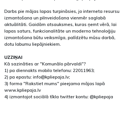
Darbs pie mājas lapas turpināsies, jo interneta resursu
izmantošana un pilnveidošana vienmēr saglabā
aktuālitāti. Gaidām atsauksmes, kuras ņemt vērā, lai
lapas saturs, funkcionalitāte un moderno tehnoloģiju
izmantošana būtu veiksmīga, palīdzētu mūsu darbā,
dotu labumu liepājniekiem.
UZZIŅAI
Kā sazināties ar "Komunālo pārvaldi"?
1) pa diennakts mobilo telefonu: 22011963;
2) pa epastu: info@kpliepaja.lv;
3) forma "Rakstiet mums" pieejama mājas lapā
www.kpliepaja.lv
4) izmantojot sociālā tīkla twitter kontu: @kpliepaja