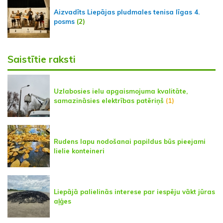
Aizvadīts Liepājas pludmales tenisa līgas 4.
posms
(2)
Saistītie raksti
Uzlabosies ielu apgaismojuma kvalitāte,
samazināsies elektrības patēriņš
(1)
Rudens lapu nodošanai papildus būs pieejami
lielie konteineri
Liepājā palielinās interese par iespēju vākt jūras
aļģes