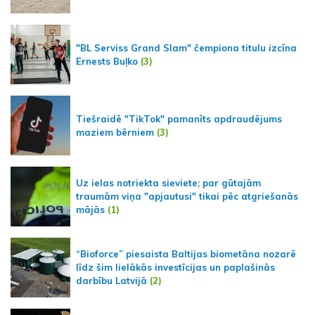
"BL Serviss Grand Slam" čempiona titulu izcīna
Ernests Buļko
(3)
Tiešraidē "TikTok" pamanīts apdraudējums
maziem bērniem
(3)
Uz ielas notriekta sieviete; par gūtajām
traumām viņa "apjautusi" tikai pēc atgriešanās
mājās
(1)
“Bioforce” piesaista Baltijas biometāna nozarē
līdz šim lielākās investīcijas un paplašinās
darbību Latvijā
(2)