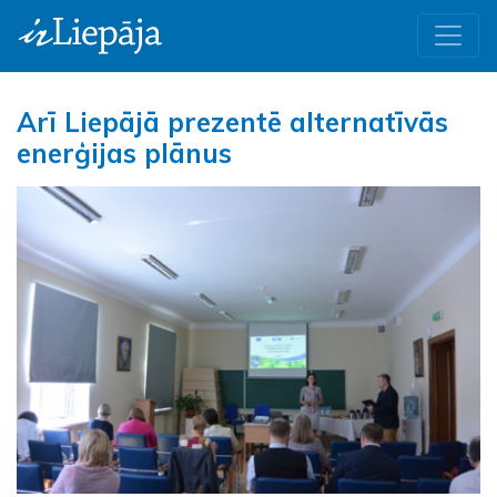
Arī Liepājā prezentē alternatīvās
enerģijas plānus