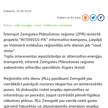
Datums:
25.06.2018
Dalies ar šo ziņu:
Birkas:
zaļā enerģija
,
LiepU
,
Satiksmes ministrija
Īstenojot Zemgales Plānošanas reģiona (ZPR) ieviestā
projekta "INTENSSS–PA" informatīvo kampaņu, Liepājā
un Valmierā notikušas reģionālās info dienas jeb "road
show".
Tajās interesentus iepazīstināja ar alternatīvo enerģiju
transportā, informē Zemgales Plānošanas reģiona
sabiedrisko attiecību speciālists Aigars Ieviņš.
Reģionālo info dienu (RLL) pasākumi Zemgalē jau
vairākkārt pulcējuši nozares ekspertus un ieinteresētās
puses, tā diskusijās rodot iespēju apmainīties ar
informāciju un pieredzi, ļaujot izstrādāt pilnvērtīgākus
nākotnes plānus. RLL Zemgalē jau vairāk nekā gada
garumā fokusētas uz atjaunojamās enerģijas iespēju