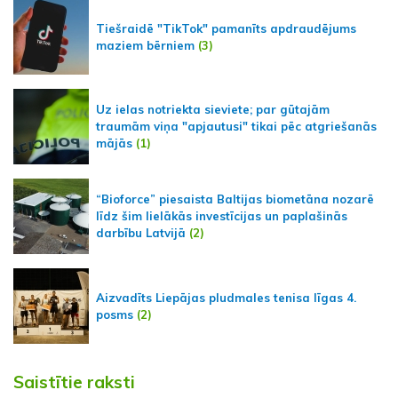
Tiešraidē "TikTok" pamanīts apdraudējums
maziem bērniem
(3)
Uz ielas notriekta sieviete; par gūtajām
traumām viņa "apjautusi" tikai pēc atgriešanās
mājās
(1)
“Bioforce” piesaista Baltijas biometāna nozarē
līdz šim lielākās investīcijas un paplašinās
darbību Latvijā
(2)
Aizvadīts Liepājas pludmales tenisa līgas 4.
posms
(2)
Saistītie raksti