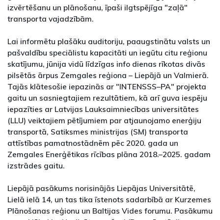
izvērtēšanu un plānošanu, īpaši ilgtspējīga "zaļā"
transporta vajadzībām.
Lai informētu plašāku auditoriju, paaugstinātu valsts un
pašvaldību speciālistu kapacitāti un iegūtu citu reģionu
skatījumu, jūnija vidū līdzīgas info dienas rīkotas divās
pilsētās ārpus Zemgales reģiona – Liepājā un Valmierā.
Tajās klātesošie iepazinās ar "INTENSSS–PA" projekta
gaitu un sasniegtajiem rezultātiem, kā arī guva iespēju
iepazīties ar Latvijas Lauksaimniecības universitātes
(LLU) veiktajiem pētījumiem par atjaunojamo enerģiju
transportā, Satiksmes ministrijas (SM) transporta
attīstības pamatnostādnēm pēc 2020. gada un
Zemgales Enerģētikas rīcības plāna 2018.–2025. gadam
izstrādes gaitu.
Liepājā pasākums norisinājās Liepājas Universitātē,
Lielā ielā 14, un tas tika īstenots sadarbībā ar Kurzemes
Plānošanas reģionu un Baltijas Vides forumu. Pasākumu