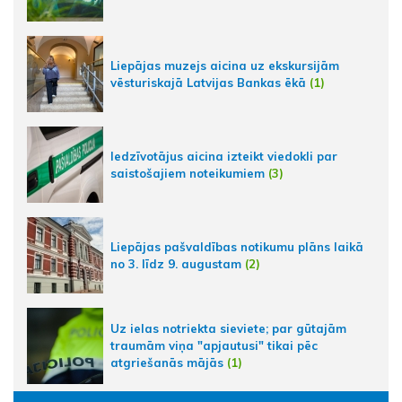
Liepājas muzejs aicina uz ekskursijām
vēsturiskajā Latvijas Bankas ēkā
(1)
Iedzīvotājus aicina izteikt viedokli par
saistošajiem noteikumiem
(3)
Liepājas pašvaldības notikumu plāns laikā
no 3. līdz 9. augustam
(2)
Uz ielas notriekta sieviete; par gūtajām
traumām viņa "apjautusi" tikai pēc
atgriešanās mājās
(1)