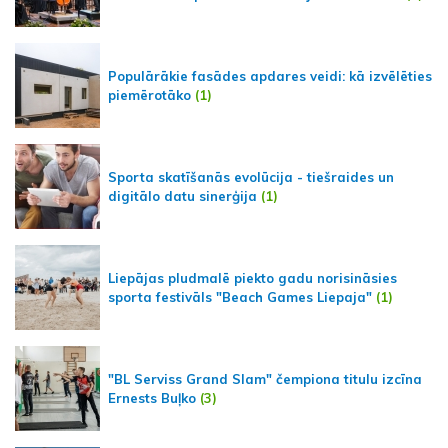
Populārākie fasādes apdares veidi: kā izvēlēties
piemērotāko
(1)
Sporta skatīšanās evolūcija - tiešraides un
digitālo datu sinerģija
(1)
Liepājas pludmalē piekto gadu norisināsies
sporta festivāls "Beach Games Liepaja"
(1)
"BL Serviss Grand Slam" čempiona titulu izcīna
Ernests Buļko
(3)