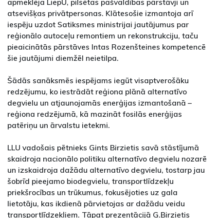
apmeklēja LiepU, pilsētas pašvaldības pārstāvji un
atsevišķas privātpersonas. Klātesošie izmantoja arī
iespēju uzdot Satiksmes ministrijai jautājumus par
reģionālo autoceļu remontiem un rekonstrukciju, taču
pieaicinātās pārstāves Intas Rozenšteines kompetencē
šie jautājumi diemžēl neietilpa.
Šādās sanāksmēs iespējams iegūt visaptverošāku
redzējumu, ko iestrādāt reģiona plānā alternatīvo
degvielu un atjaunojamās enerģijas izmantošanā –
reģiona redzējumā, kā mazināt fosilās enerģijas
patēriņu un ārvalstu ietekmi.
LLU vadošais pētnieks Gints Birzietis savā stāstījumā
skaidroja nacionālo politiku alternatīvo degvielu nozarē
un izskaidroja dažādu alternatīvo degvielu, tostarp jau
šobrīd pieejamo biodegvielu, transportlīdzekļu
priekšrocības un trūkumus, fokusējoties uz gala
lietotāju, kas ikdienā pārvietojas ar dažādu veidu
transportlīdzekļiem. Tāpat prezentācijā G.Birzietis