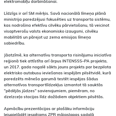
elektromobīļu darbināšanai.
Līdzīgs ir arī SM mērķis. Savā nacionālā līmeņa plānā
ministrija paredzējusi fokusēties uz transporta sistēmu,
kas nodrošina efektīvu cilvēku pārvietošanu, tā veicinot
visaptverošu valsts ekonomisko izaugsmi, cilvēku
mobilitāti un pārejot uz zema emisijas līmeņa
sabiedrību.
Jāatzīmē, ka alternatīvu transporta risinājumu iniciatīva
reģionā tiek attīstīta arī ārpus INTENSSS–PA projekta,
un 2017. gada nogalē sākts jauns projekts par bezpilota
elektrisko autobusu ieviešanas iespējām pilsētvidē, kurā
paredzēts mēneša garumā testēt iespējas šādus
alternatīvos transportlīdzekļus izmantot tā sauktās
"pēdējās jūdzes" savienojumiem, piemēram, no
dzelzceļa stacijas līdz dažādiem objektiem pilsētās.
Apmācību prezentācijas ar plašāku informāciju
lejupielādēt iespējams ZPR mājaslapas sadaļā