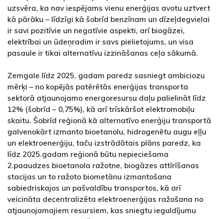
uzsvēra, ka nav iespējams vienu enerģijas avotu uztvert
kā pārāku – līdzīgi kā šobrīd benzīnam un dīzeļdegvielai
ir savi pozitīvie un negatīvie aspekti, arī biogāzei,
elektrībai un ūdeņradim ir savs pielietojums, un visa
pasaule ir tikai alternatīvu izzināšanas ceļa sākumā.
Zemgale līdz 2025. gadam paredz sasniegt ambiciozu
mērķi – no kopējās patērētās enerģijas transporta
sektorā atjaunojamo energoresursu daļu palielināt līdz
12% (šobrīd – 0,75%), kā arī trīskāršot elektromobiļu
skaitu. Šobrīd reģionā kā alternatīvo enerģiju transportā
galvenokārt izmanto bioetanolu, hidrogenētu augu eļļu
un elektroenerģiju, taču izstrādātais plāns paredz, ka
līdz 2025.gadam reģionā būtu nepieciešama
2.paaudzes bioetanola ražotne, biogāzes attīrīšanas
stacijas un to ražoto biometānu izmantošana
sabiedriskajos un pašvaldību transportos, kā arī
veicināta decentralizēta elektroenerģijas ražošana no
atjaunojamajiem resursiem, kas sniegtu ieguldījumu