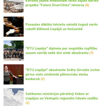
Karostā jaunie mākslinieki veido sajūtu kartes
projekta "Future DiverCities" ietvaros
(6)
Pasaules diktātu latviešu valodā šogad varēs
rakstīt klātienē Liepājā un tiešsaistē
"RTU Liepāja" diplomu par augstāko izglītību
saņem vairāk nekā divi simti absolventu
(7)
"RTU Liepāja" absolvente Grēta Girvaite izcīna
pirmo vietu zinātniski pētniecisko darbu
konkursā
(2)
Satiksmes ministrijas pārstāvji tiekas ar
Liepājas un Ventspils reģionālo lidostu vadību
(1)