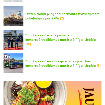
Ostā pirmajā pusgadā pārkrauto kravu apmērs
palielinājies par 2,6%
(2)
"Lux Express" uzsāk pasažieru
komercpārvadājumus maršrutā Rīga–Liepāja
(10)
"Lux Express" no 2. maija uzsāks pasažieru
komercpārvadājumus maršrutā Rīga–Liepāja
(3)