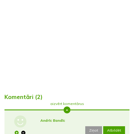
Komentāri (2)
aizvērt komentārus
Andrīc Bandīc
Ziņot
Atbildēt