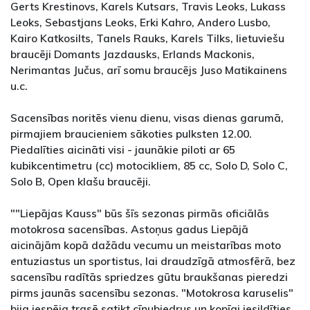
Gerts Krestinovs, Karels Kutsars, Travis Leoks, Lukass
Leoks, Sebastjans Leoks, Erki Kahro, Andero Lusbo,
Kairo Katkosilts, Tanels Rauks, Karels Tilks, lietuviešu
braucēji Domants Jazdausks, Erlands Mackonis,
Nerimantas Jučus, arī somu braucējs Juso Matikainens
u.c.
Sacensības noritēs vienu dienu, visas dienas garumā,
pirmajiem braucieniem sākoties pulksten 12.00.
Piedalīties aicināti visi - jaunākie piloti ar 65
kubikcentimetru (cc) motocikliem, 85 cc, Solo D, Solo C,
Solo B, Open klašu braucēji.
""Liepājas Kauss" būs šīs sezonas pirmās oficiālās
motokrosa sacensības. Astoņus gadus Liepājā
aicinājām kopā dažādu vecumu un meistarības moto
entuziastus un sportistus, lai draudzīgā atmosfērā, bez
sacensību radītās spriedzes gūtu braukšanas pieredzi
pirms jaunās sacensību sezonas. "Motokrosa karuselis"
bija iespēja trasē satikt cīņubiedrus un kopīgi iesildīties