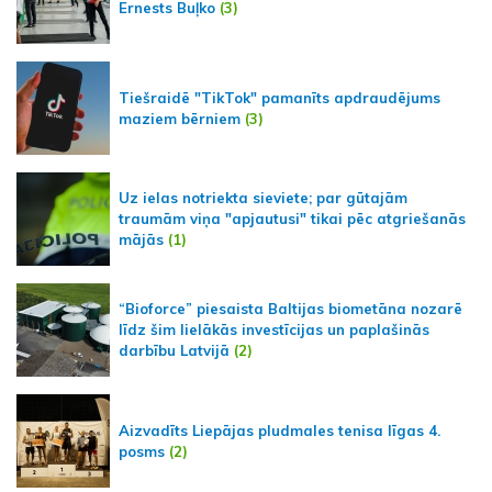
Ernests Buļko
(3)
Tiešraidē "TikTok" pamanīts apdraudējums
maziem bērniem
(3)
Uz ielas notriekta sieviete; par gūtajām
traumām viņa "apjautusi" tikai pēc atgriešanās
mājās
(1)
“Bioforce” piesaista Baltijas biometāna nozarē
līdz šim lielākās investīcijas un paplašinās
darbību Latvijā
(2)
Aizvadīts Liepājas pludmales tenisa līgas 4.
posms
(2)