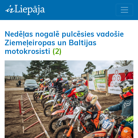
Nedēļas nogalē pulcēsies vadošie
Ziemeļeiropas un Baltijas
motokrosisti
(2)