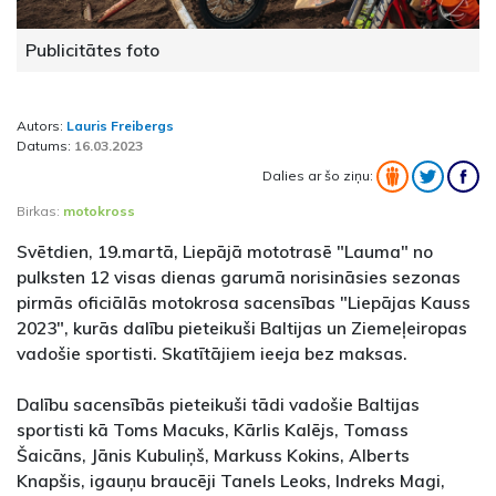
Publicitātes foto
Autors:
Lauris Freibergs
Datums:
16.03.2023
Dalies ar šo ziņu:
Birkas:
motokross
Svētdien, 19.martā, Liepājā mototrasē "Lauma" no
pulksten 12 visas dienas garumā norisināsies sezonas
pirmās oficiālās motokrosa sacensības "Liepājas Kauss
2023", kurās dalību pieteikuši Baltijas un Ziemeļeiropas
vadošie sportisti. Skatītājiem ieeja bez maksas.
Dalību sacensībās pieteikuši tādi vadošie Baltijas
sportisti kā Toms Macuks, Kārlis Kalējs, Tomass
Šaicāns, Jānis Kubuliņš, Markuss Kokins, Alberts
Knapšis, igauņu braucēji Tanels Leoks, Indreks Magi,