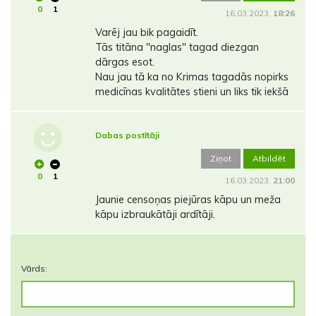
0
1
16.03.2023.
18:26
Varēj jau bik pagaidīt.
Tās titāna "naglas" tagad diezgan
dārgas esot.
Nau jau tā ka no Krimas tagadās nopirks
medicīnas kvalitātes stieni un liks tik iekšā
Dabas postītāji
Ziņot
Atbildēt
0
1
16.03.2023.
21:00
Jaunie censoņas piejūras kāpu un meža
kāpu izbraukātāji ardītāji.
Vārds: