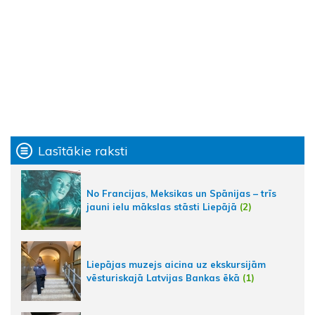
Lasītākie raksti
No Francijas, Meksikas un Spānijas – trīs
jauni ielu mākslas stāsti Liepājā
(2)
Liepājas muzejs aicina uz ekskursijām
vēsturiskajā Latvijas Bankas ēkā
(1)