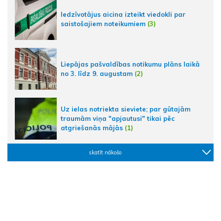
Iedzīvotājus aicina izteikt viedokli par
saistošajiem noteikumiem
(3)
Liepājas pašvaldības notikumu plāns laikā
no 3. līdz 9. augustam
(2)
Uz ielas notriekta sieviete; par gūtajām
traumām viņa "apjautusi" tikai pēc
atgriešanās mājās
(1)
skatīt nākošo