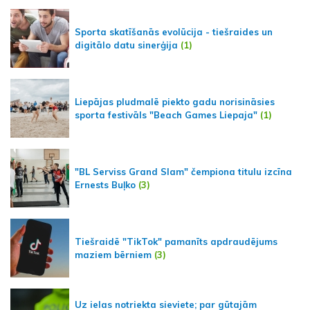
Sporta skatīšanās evolūcija - tiešraides un
digitālo datu sinerģija
(1)
Liepājas pludmalē piekto gadu norisināsies
sporta festivāls "Beach Games Liepaja"
(1)
"BL Serviss Grand Slam" čempiona titulu izcīna
Ernests Buļko
(3)
Tiešraidē "TikTok" pamanīts apdraudējums
maziem bērniem
(3)
Uz ielas notriekta sieviete; par gūtajām