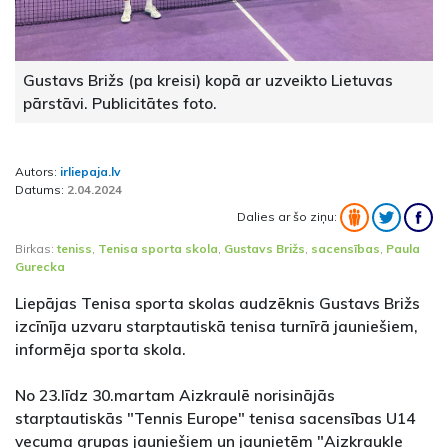
Gustavs Brižs (pa kreisi) kopā ar uzveikto Lietuvas
pārstāvi. Publicitātes foto.
Autors:
irliepaja.lv
Datums:
2.04.2024
Dalies ar šo ziņu:
Birkas:
teniss
,
Tenisa sporta skola
,
Gustavs Brižs
,
sacensības
,
Paula
Gurecka
Liepājas Tenisa sporta skolas audzēknis Gustavs Brižs
izcīnīja uzvaru starptautiskā tenisa turnīrā jauniešiem,
informēja sporta skola.
No 23.līdz 30.martam Aizkraulē norisinājās
starptautiskās "Tennis Europe" tenisa sacensības U14
vecuma grupas jauniešiem un jaunietēm "Aizkraukle