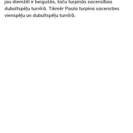
jau diemžēl ir beigušās, taču turpinās sacensības
dubultspēļu turnīrā. Tikmēr Paula turpina sacensties
vienspēļu un dubultspēļu turnīrā.