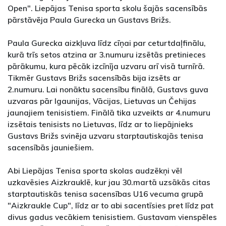
Open". Liepājas Tenisa sporta skolu šajās sacensībās
pārstāvēja Paula Gurecka un Gustavs Brižs.
Paula Gurecka aizkļuva līdz cīņai par ceturtdaļfinālu,
kurā trīs setos atzina ar 3.numuru izsētās pretinieces
pārākumu, kura pēcāk izcīnīja uzvaru arī visā turnīrā.
Tikmēr Gustavs Brižs sacensībās bija izsēts ar
2.numuru. Lai nonāktu sacensību finālā, Gustavs guva
uzvaras pār Igaunijas, Vācijas, Lietuvas un Čehijas
jaunajiem tenisistiem. Finālā tika uzveikts ar 4.numuru
izsētais tenisists no Lietuvas, līdz ar to liepājnieks
Gustavs Brižs svinēja uzvaru starptautiskajās tenisa
sacensībās jauniešiem.
Abi Liepājas Tenisa sporta skolas audzēkņi vēl
uzkavēsies Aizkrauklē, kur jau 30.martā uzsākās citas
starptautiskās tenisa sacensības U16 vecuma grupā
"Aizkraukle Cup", līdz ar to abi sacentīsies pret līdz pat
divus gadus vecākiem tenisistiem. Gustavam vienspēles