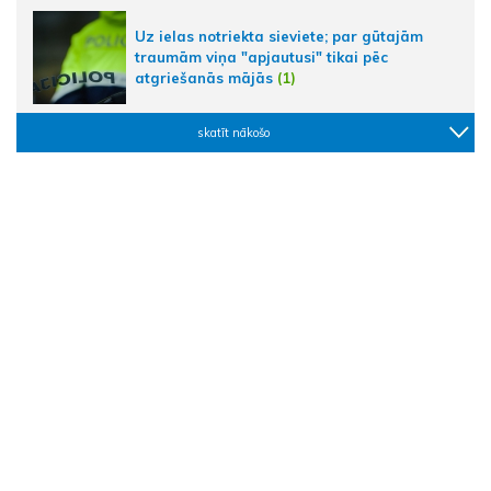
Uz ielas notriekta sieviete; par gūtajām
traumām viņa "apjautusi" tikai pēc
atgriešanās mājās
(1)
skatīt nākošo