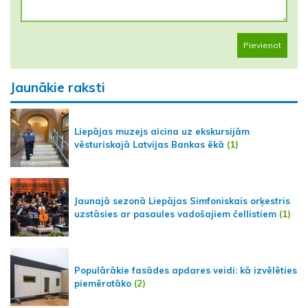
Pievienot
Jaunākie raksti
Liepājas muzejs aicina uz ekskursijām
vēsturiskajā Latvijas Bankas ēkā
(1)
Jaunajā sezonā Liepājas Simfoniskais orķestris
uzstāsies ar pasaules vadošajiem čellistiem
(1)
Populārākie fasādes apdares veidi: kā izvēlēties
piemērotāko
(2)