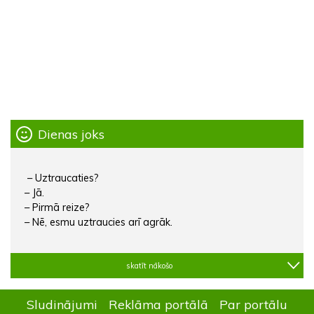
Dienas joks
– Uztraucaties?
– Jā.
– Pirmā reize?
– Nē, esmu uztraucies arī agrāk.
skatīt nākošo
Sludinājumi
Reklāma portālā
Par portālu