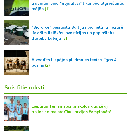
traumām viņa "apjautusi" tikai pēc atgriešanās
mājās
(1)
“Bioforce” piesaista Baltijas biometāna nozarē
līdz šim lielākās investīcijas un paplašinās
darbību Latvijā
(2)
Aizvadīts Liepājas pludmales tenisa līgas 4.
posms
(2)
Saistītie raksti
Liepājas Tenisa sporta skolas audzēkņi
apliecina meistarību Latvijas čempionātā