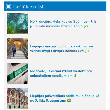
Lasītākie raksti
No Francijas, Meksikas un Spānijas – trīs
jauni ielu mākslas stāsti Liepājā
(2)
Liepājas muzejs aicina uz ekskursijām
vēsturiskajā Latvijas Bankas ēkā
(1)
Iedzīvotājus aicina izteikt viedokli par
saistošajiem noteikumiem
(3)
Liepājas pašvaldības notikumu plāns laikā
no 3. līdz 9. augustam
(2)