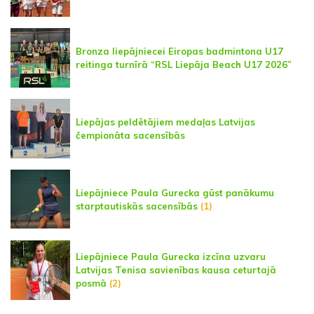
Bronza liepājniecei Eiropas badmintona U17
reitinga turnīrā “RSL Liepāja Beach U17 2026”
Liepājas peldētājiem medaļas Latvijas
čempionāta sacensībās
Liepājniece Paula Gurecka gūst panākumu
starptautiskās sacensībās
(1)
Liepājniece Paula Gurecka izcīna uzvaru
Latvijas Tenisa savienības kausa ceturtajā
posmā
(2)