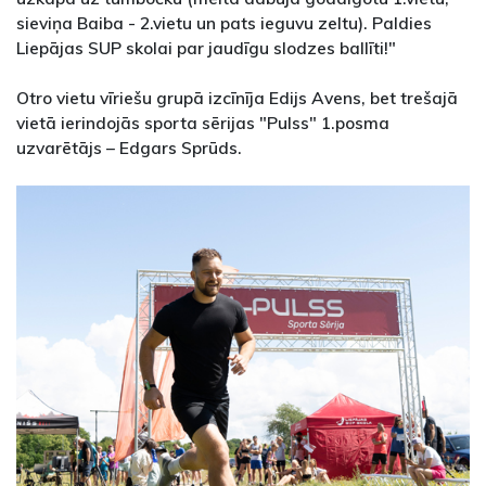
sieviņa Baiba - 2.vietu un pats ieguvu zeltu). Paldies
Liepājas SUP skolai par jaudīgu slodzes ballīti!"
Otro vietu vīriešu grupā izcīnīja Edijs Avens, bet trešajā
vietā ierindojās sporta sērijas "Pulss" 1.posma
uzvarētājs – Edgars Sprūds.