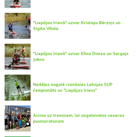
"Liepājas īrienā" uzvar Kristaps Bērziņs un
Sigita Vītola
"Liepājas īrienā" uzvar Elīna Dimza un Sergejs
Juhno
Nedēļas nogalē risināsies Latvijas SUP
čempionāts un "Liepājas īriens"
Aicina uz treniņiem, lai sagatavotos vasaras
pusmaratonam