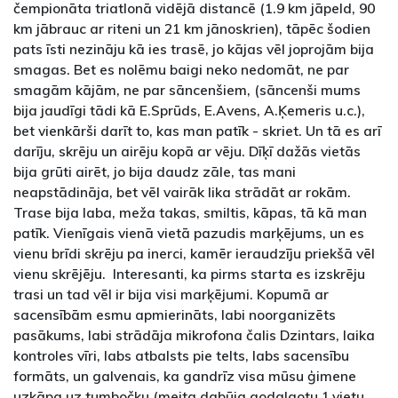
čempionāta triatlonā vidējā distancē (1.9 km jāpeld, 90
km jābrauc ar riteni un 21 km jānoskrien), tāpēc šodien
pats īsti nezināju kā ies trasē, jo kājas vēl joprojām bija
smagas. Bet es nolēmu baigi neko nedomāt, ne par
smagām kājām, ne par sāncenšiem, (sāncenši mums
bija jaudīgi tādi kā E.Sprūds, E.Avens, A.Ķemeris u.c.),
bet vienkārši darīt to, kas man patīk - skriet. Un tā es arī
darīju, skrēju un airēju kopā ar vēju. Dīķī dažās vietās
bija grūti airēt, jo bija daudz zāle, tas mani
neapstādināja, bet vēl vairāk lika strādāt ar rokām.
Trase bija laba, meža takas, smiltis, kāpas, tā kā man
patīk. Vienīgais vienā vietā pazudis marķējums, un es
vienu brīdi skrēju pa inerci, kamēr ieraudzīju priekšā vēl
vienu skrējēju. Interesanti, ka pirms starta es izskrēju
trasi un tad vēl ir bija visi marķējumi. Kopumā ar
sacensībām esmu apmierināts, labi noorganizēts
pasākums, labi strādāja mikrofona čalis Dzintars, laika
kontroles vīri, labs atbalsts pie telts, labs sacensību
formāts, un galvenais, ka gandrīz visa mūsu ģimene
uzkāpa uz tumbočku (meita dabūja godalgotu 1.vietu,