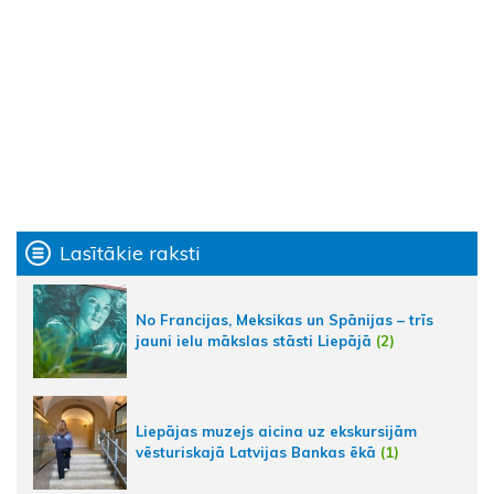
Lasītākie raksti
No Francijas, Meksikas un Spānijas – trīs
jauni ielu mākslas stāsti Liepājā
(2)
Liepājas muzejs aicina uz ekskursijām
vēsturiskajā Latvijas Bankas ēkā
(1)