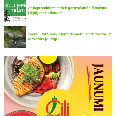
Ar koptreniņiem notiek gatavošanās "Laskana
Liepājas triatlonam"
Šķēršļu skrējiens "Liepājas metalurga" teritorijā
aizvadīts jaudīgi