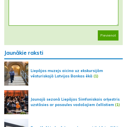
Pievienot
Jaunākie raksti
Liepājas muzejs aicina uz ekskursijām
vēsturiskajā Latvijas Bankas ēkā
(1)
Jaunajā sezonā Liepājas Simfoniskais orķestris
uzstāsies ar pasaules vadošajiem čellistiem
(1)