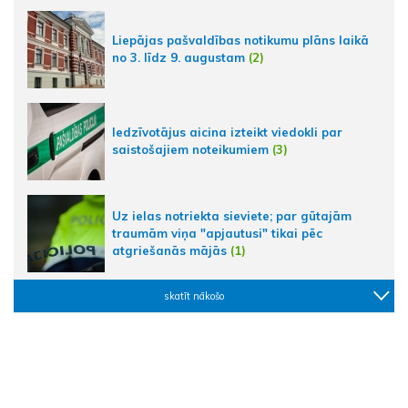
Liepājas pašvaldības notikumu plāns laikā
no 3. līdz 9. augustam
(2)
Iedzīvotājus aicina izteikt viedokli par
saistošajiem noteikumiem
(3)
Uz ielas notriekta sieviete; par gūtajām
traumām viņa "apjautusi" tikai pēc
atgriešanās mājās
(1)
skatīt nākošo