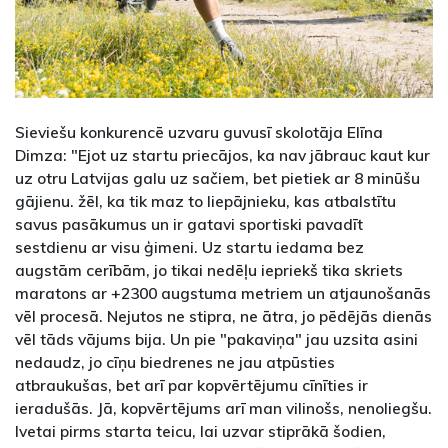
Sieviešu konkurencē uzvaru guvusī skolotāja Elīna
Dimza: "Ejot uz startu priecājos, ka nav jābrauc kaut kur
uz otru Latvijas galu uz sačiem, bet pietiek ar 8 minūšu
gājienu. žēl, ka tik maz to liepājnieku, kas atbalstītu
savus pasākumus un ir gatavi sportiski pavadīt
sestdienu ar visu ģimeni. Uz startu iedama bez
augstām cerībām, jo tikai nedēļu iepriekš tika skriets
maratons ar +2300 augstuma metriem un atjaunošanās
vēl procesā. Nejutos ne stipra, ne ātra, jo pēdējās dienās
vēl tāds vājums bija. Un pie "pakaviņa" jau uzsita asini
nedaudz, jo cīņu biedrenes ne jau atpūsties
atbraukušas, bet arī par kopvērtējumu cīnīties ir
ieradušās. Jā, kopvērtējums arī man vilinošs, nenoliegšu.
Ivetai pirms starta teicu, lai uzvar stiprākā šodien,