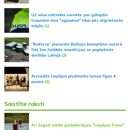
Uz ielas notriekta sieviete; par gūtajām
traumām viņa "apjautusi" tikai pēc atgriešanās
mājās
(1)
“Bioforce” piesaista Baltijas biometāna nozarē
līdz šim lielākās investīcijas un paplašinās
darbību Latvijā
(2)
Aizvadīts Liepājas pludmales tenisa līgas 4.
posms
(2)
Saistītie raksti
Arī šogad notiks gadskārtējais "Liepājas Īriens"