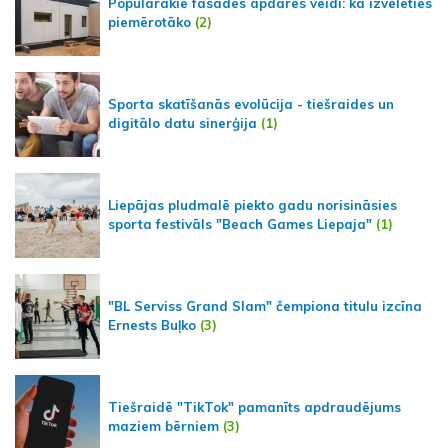
Populārākie fasādes apdares veidi: kā izvēlēties
piemērotāko
(2)
Sporta skatīšanās evolūcija - tiešraides un
digitālo datu sinerģija
(1)
Liepājas pludmalē piekto gadu norisināsies
sporta festivāls "Beach Games Liepaja"
(1)
"BL Serviss Grand Slam" čempiona titulu izcīna
Ernests Buļko
(3)
Tiešraidē "TikTok" pamanīts apdraudējums
maziem bērniem
(3)