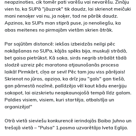
neapzinoties, cik tomēr pati varēšu vai nevarēšu. Zināju
vien to, ka SUPā "jāuzrok" tik daudz, lai skrienot meičuki
mani nenoķer vai nu, ja noķer, tad ne pārāk daudz.
Apzinos, ka SUPs man stiprā puse, jo nenoliegšu, ka
abas meitenes no pirmajām vietām skrien ātrāk.
Par sajūtām distancē: iekšas izbeidzās neilgi pēc
nokāpšanas no SUPa, kājās spēks bija, muskuļi strādā,
bet gaisa pietrūkst. Kā saka, sirds negrib strādāt tādā
slodzē uzreiz pēc maratona atjaunošanās procesa
laikā! Pirmkārt, cīņa ar sevi! Pēc tam jau viss pārējais!
Skrienot no jūras, apziņa, ka drīz jau "gals" gan tiešā,
gan pārnestā nozīmē, palīdzēja vēl kaut kādu enerģiju
sakopot, lai aizskrietu neapkaunojošā tempā līdz galam.
Paldies visiem, visiem, kuri startēja, atbalstīja un
organizēja!"
Otrā vietā sieviešu konkurencē ierindojās Baiba Juhno un
trešajā vietā – "Pulsa" 1.posma uzvarētāja Iveta Eglija.