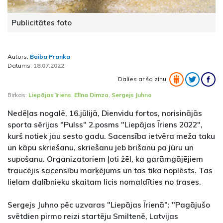
Publicitātes foto
Autors:
Baiba Pranka
Datums:
18.07.2022
Dalies ar šo ziņu:
Birkas:
Liepājas īriens
,
Elīna Dimza
,
Sergejs Juhno
Nedēļas nogalē, 16.jūlijā, Dienvidu fortos, norisinājās
sporta sērijas "Pulss" 2.posms "Liepājas Īriens 2022",
kurš notiek jau sesto gadu. Sacensība ietvēra meža taku
un kāpu skriešanu, skriešanu jeb brišanu pa jūru un
supošanu. Organizatoriem ļoti žēl, ka garāmgājējiem
traucējis sacensību marķējums un tas tika noplēsts. Tas
lielam dalībnieku skaitam licis nomaldīties no trases.
Sergejs Juhno pēc uzvaras "Liepājas Īrienā": "Pagājušo
svētdien pirmo reizi startēju Smiltenē, Latvijas