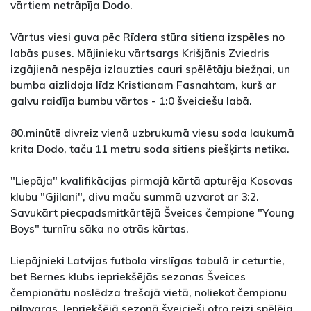
vārtiem netrāpīja Dodo.
Vārtus viesi guva pēc Rīdera stūra sitiena izspēles no
labās puses. Mājinieku vārtsargs Krišjānis Zviedris
izgājienā nespēja izlauzties cauri spēlētāju biežņai, un
bumba aizlidoja līdz Kristianam Fasnahtam, kurš ar
galvu raidīja bumbu vārtos - 1:0 šveiciešu labā.
80.minūtē divreiz vienā uzbrukumā viesu soda laukumā
krita Dodo, taču 11 metru soda sitiens piešķirts netika.
"Liepāja" kvalifikācijas pirmajā kārtā apturēja Kosovas
klubu "Gjilani", divu maču summā uzvarot ar 3:2.
Savukārt piecpadsmitkārtējā Šveices čempione "Young
Boys" turnīru sāka no otrās kārtas.
Liepājnieki Latvijas futbola virslīgas tabulā ir ceturtie,
bet Bernes klubs iepriekšējās sezonas Šveices
čempionātu noslēdza trešajā vietā, noliekot čempionu
pilnvaras. Iepriekšējā sezonā šveicieši otro reizi spēlēja