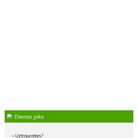
Dienas joks
– Uztraucaties?