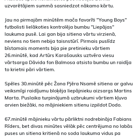
uzvarētājiem summā sasniedzot nākamo kārtu.
Jau no pirmajām minūtēm mača favorīti "Young Boys"
futbolisti lielākoties kontrolēja bumbu "Liepājas"
laukuma pusē. Lai gan bija sitiena vārtu virzienā,
neviens no tiem nebija taisnstūrī. Pirmais puslīdz
bīstamais moments bija pie pretinieku vārtiem
26.minūtē, kad Artūrs Karašausks uztvēra viesu
vārtsarga Dāvida fon Balmosa atsisto bumbu un raidīja
to krietni pāri vārtiem.
Spēles 30.minūtē pēc Žana Pjēra Nsamē sitiena ar galvu
veiksmīgi raidījumu bloķēja liepājnieku aizsargs Martins
Marta. Puslaika turpinājumā uzbrukumi vārtiem kļuva
arvien biežāki, no mājiniekiem sitienu izpildot Dodo.
67.minūtē mājinieku vārtu pārliktni nodrebināja Fabians
Rīders, bet divas minūtes vēlāk pēc centrējuma no labās
puses un sitiena kritienā no soda laukuma vidus pa