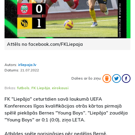
Attēls no facebook.com/FKLiepaja
Autors:
irliepaja.lv
Datums:
21.07.2022
Dalies ar šo ziņu:
Birkas:
futbols
,
FK Liepāja
,
eirokausi
FK "Liepāja" ceturtdien savā laukumā UEFA
Konferences līgas kvalifikācijas otrās kārtas pirmajā
spēlē piekāpās Bernes "Young Boys". "Liepāja" zaudēja
"Young Boys" ar 0:1 (0:0), ziņo LETA.
Atbildes spēle norisināsies pēc nedēļas Bernē,