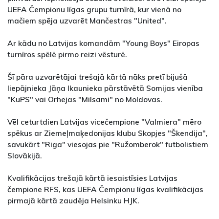
UEFA Čempionu līgas grupu turnīrā, kur vienā no
mačiem spēja uzvarēt Mančestras "United".
Ar kādu no Latvijas komandām "Young Boys" Eiropas
turnīros spēlē pirmo reizi vēsturē.
Šī pāra uzvarētājai trešajā kārtā nāks pretī bijušā
liepājnieka Jāņa Ikaunieka pārstāvētā Somijas vienība
"KuPS" vai Orhejas "Milsami" no Moldovas.
Vēl ceturtdien Latvijas vicečempione "Valmiera" mēro
spēkus ar Ziemeļmaķedonijas klubu Skopjes "Škendija",
savukārt "Riga" viesojas pie "Ružomberok" futbolistiem
Slovākijā.
Kvalifikācijas trešajā kārtā iesaistīsies Latvijas
čempione RFS, kas UEFA Čempionu līgas kvalifikācijas
pirmajā kārtā zaudēja Helsinku HJK.