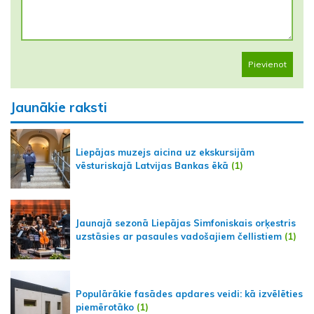
Pievienot
Jaunākie raksti
Liepājas muzejs aicina uz ekskursijām
vēsturiskajā Latvijas Bankas ēkā
(1)
Jaunajā sezonā Liepājas Simfoniskais orķestris
uzstāsies ar pasaules vadošajiem čellistiem
(1)
Populārākie fasādes apdares veidi: kā izvēlēties
piemērotāko
(1)