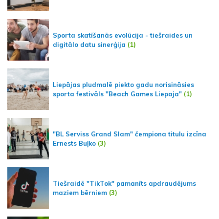
Sporta skatīšanās evolūcija - tiešraides un
digitālo datu sinerģija
(1)
Liepājas pludmalē piekto gadu norisināsies
sporta festivāls "Beach Games Liepaja"
(1)
"BL Serviss Grand Slam" čempiona titulu izcīna
Ernests Buļko
(3)
Tiešraidē "TikTok" pamanīts apdraudējums
maziem bērniem
(3)