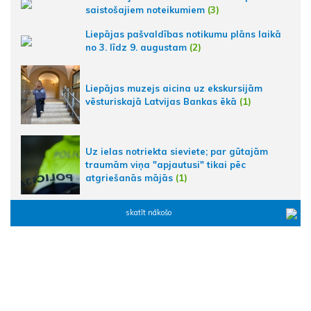
saistošajiem noteikumiem
(3)
Liepājas pašvaldības notikumu plāns laikā
no 3. līdz 9. augustam
(2)
Liepājas muzejs aicina uz ekskursijām
vēsturiskajā Latvijas Bankas ēkā
(1)
Uz ielas notriekta sieviete; par gūtajām
traumām viņa "apjautusi" tikai pēc
atgriešanās mājās
(1)
skatīt nākošo