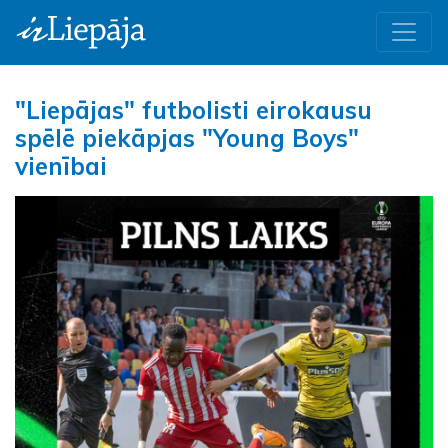
"Liepājas" futbolisti eirokausu
spēlē piekāpjas "Young Boys"
vienībai