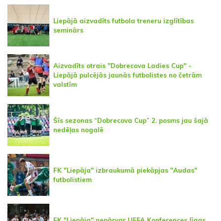
Liepājā aizvadīts futbola treneru izglītības
seminārs
Aizvadīts otrais "Dobrecova Ladies Cup" -
Liepājā pulcējās jaunās futbolistes no četrām
valstīm
Šīs sezonas “Dobrecova Cup” 2. posms jau šajā
nedēļas nogalē
FK "Liepāja" izbraukumā piekāpjas "Audas"
futbolistiem
FK "Liepāja" nepārvar UEFA Konferences līgas