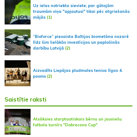
Uz ielas notriekta sieviete; par gūtajām
traumām viņa "apjautusi" tikai pēc atgriešanās
mājās
(1)
“Bioforce” piesaista Baltijas biometāna nozarē
līdz šim lielākās investīcijas un paplašinās
darbību Latvijā
(2)
Aizvadīts Liepājas pludmales tenisa līgas 4.
posms
(2)
Saistītie raksti
Atsāksies starptautiskais bērnu un jauniešu
futbola turnīrs "Dobrecova Cup"