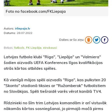
Foto no facebook.com/FKLiepaja
Autors:
irliepaja.lv
Datums:
28.07.2022
Dalies ar šo ziņu:
Birkas:
futbols
,
FK Liepāja
,
eirokausi
Latvijas futbola klubi "Riga", "Liepāja" un "Valmiera"
šodien aizvadīs UEFA Konferences līgas kvalifikācijas
otrās kārtas atbildes spēles.
Kā vienīgā mājas spēli aizvadīs "Riga", kas pulksten 20
"Skonto" stadionā tiksies ar "Ružomberok" futbolistiem
no Slovākijas. Spēli tiešraidē varēs vērot kanālā TV4.
Rīdzinieki no šīm trim Latvijas komandām ir arī vistuvāk
nākamās kārtas sasniegšanai, jo pirmajā mačā pirms