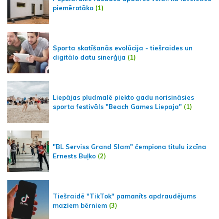
piemērotāko
(1)
Sporta skatīšanās evolūcija - tiešraides un
digitālo datu sinerģija
(1)
Liepājas pludmalē piekto gadu norisināsies
sporta festivāls "Beach Games Liepaja"
(1)
"BL Serviss Grand Slam" čempiona titulu izcīna
Ernests Buļko
(2)
Tiešraidē "TikTok" pamanīts apdraudējums
maziem bērniem
(3)