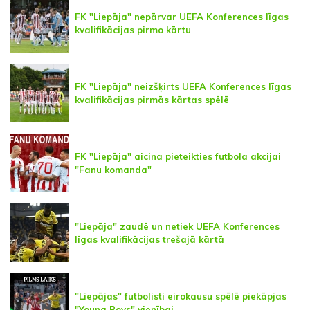
FK "Liepāja" nepārvar UEFA Konferences līgas
kvalifikācijas pirmo kārtu
FK "Liepāja" neizšķirts UEFA Konferences līgas
kvalifikācijas pirmās kārtas spēlē
FK "Liepāja" aicina pieteikties futbola akcijai
"Fanu komanda"
"Liepāja" zaudē un netiek UEFA Konferences
līgas kvalifikācijas trešajā kārtā
"Liepājas" futbolisti eirokausu spēlē piekāpjas
"Young Boys" vienībai