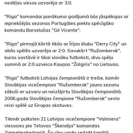
nedēļas viesos uzvarēja ar 3:0.
"Riga" komandai panākuma gadījumā būs jāspēkojas ar
iepriekšējās sezonas Portugāles piekto spēcīgāko
komandu Barselušas "Gil Vicente".
"Riga" pirmajā kārtā tikās ar Īrijas klubu "Derry City" un
abās spēlēs uzvarēja ar 2:0. Savukārt "Ružomberok",
kuras sastāvā ir tikai slovāku futbolisti, divu spēļu
summā ar 2:0 uzveica Kauņas "Žalgiris" no Lietuvas.
"Riga" futbolisti Latvijas čempionātā ir trešie, kamēr
Slovākijas vicečempioni "Ružomberok" jauno sezonu
sākuši ar uzvaru un neizšķirtu Slovākijas čempionātā.
2006.gada Slovākijas čempione "Ružomberok" sesto
reizi spēlē uz Eiropas skatuves.
Tikmēr pulksten 21 Latvijas vicečempione "Valmiera"
viesosies pie Tetovas "Škendija" komandas
Ziemeļmaķedonijā. Šo cīņu varēs redzēt kanālā