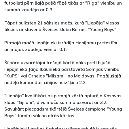
futbolisti pērn šajā pašā fāzē tikās ar "Riga" vienību un
summā zaudēja ar 0:3.
Tāpat pulksten 21 sāksies mačs, kurā "Liepāja" viesos
tiksies ar slaveno Šveices klubu Bernes "Young Boys".
Pirmajā mačā liepājnieki izrādīja cienījamu pretestību
un mājās zaudēja vien ar 0:1.
Šī pāra uzvarētājai trešajā kārtā nāks pretī bijušā
liepājnieka Jāņa Ikaunieka pārstāvētā Somijas vienība
"KuPS" vai Orhejas "Milsami" no Moldovas. Pagājušajā
nedēļā komandas cīnījās neizšķirti 2:2.
"Liepāja" kvalifikācijas pirmajā kārtā apturēja Kosovas
klubu "Gjilani", divu maču summā uzvarot ar 3:2.
Savukārt piecpadsmitkārtējā Šveices čempione "Young
Boys" turnīru sāk no otrās kārtas.
Liepājnieki Latvijas futbola virslīgas tabulā ir ceturtie,