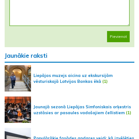
Pievienot
Jaunākie raksti
Liepājas muzejs aicina uz ekskursijām
vēsturiskajā Latvijas Bankas ēkā
(1)
Jaunajā sezonā Liepājas Simfoniskais orķestris
uzstāsies ar pasaules vadošajiem čellistiem
(1)
Populārākie fasādes apdares veidi: kā izvēlēties