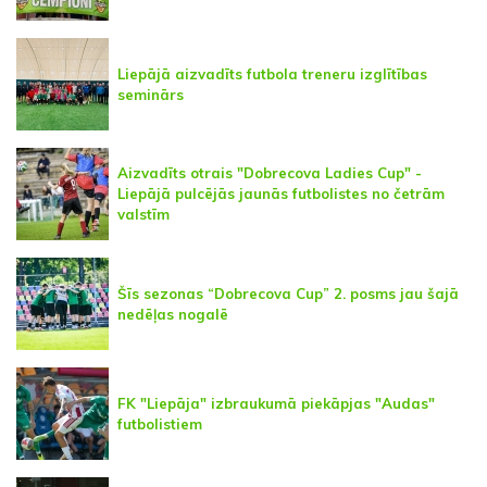
Liepājā aizvadīts futbola treneru izglītības
seminārs
Aizvadīts otrais "Dobrecova Ladies Cup" -
Liepājā pulcējās jaunās futbolistes no četrām
valstīm
Šīs sezonas “Dobrecova Cup” 2. posms jau šajā
nedēļas nogalē
FK "Liepāja" izbraukumā piekāpjas "Audas"
futbolistiem