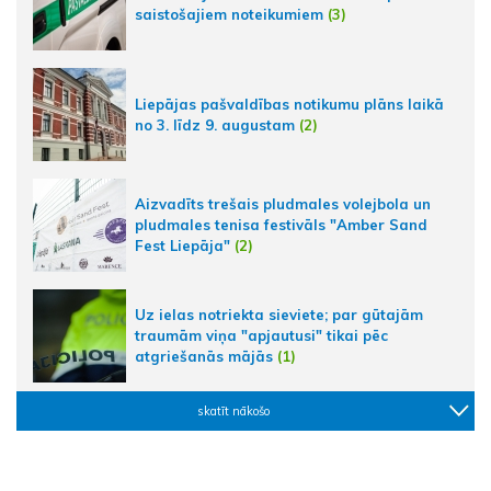
saistošajiem noteikumiem
(3)
Liepājas pašvaldības notikumu plāns laikā
no 3. līdz 9. augustam
(2)
Aizvadīts trešais pludmales volejbola un
pludmales tenisa festivāls "Amber Sand
Fest Liepāja"
(2)
Uz ielas notriekta sieviete; par gūtajām
traumām viņa "apjautusi" tikai pēc
atgriešanās mājās
(1)
skatīt nākošo