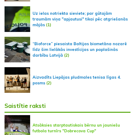
Uz ielas notriekta sieviete; par gūtajām
traumām viņa "apjautusi" tikai pēc atgriešanās
mājās
(1)
“Bioforce” piesaista Baltijas biometāna nozarē
līdz šim lielākās investīcijas un paplašinās
darbību Latvijā
(2)
Aizvadīts Liepājas pludmales tenisa līgas 4.
posms
(2)
Saistītie raksti
Atsāksies starptautiskais bērnu un jauniešu
futbola turnīrs "Dobrecova Cup"