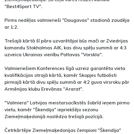
"Best4Sport TV".
Pirms nedēļas valmierieši "Daugavas" stadionā zaudēja
ar 1:2.
Trešajā kārtā šī pāra uzvarētājai būs mači ar Zviedrijas
komandu Stokholmas AIK, kas divu spēļu summā ar 4:3
uzveica Ukrainas vienību Poltavas "Vorskla".
Valmieriešiem Konferences līgā uzreiz garantēta vieta
kvalifikācijas otrajā kārtā, kamēr Skopjes futbolisti
pirmajā kārtā divu spēļu summā ar 4:2 guva virsroku pār
Armēnijas klubu Erevānas "Ararat".
"Valmiera" Latvijas meistarsacīkstēs šobrīd ieņem pirmo
vietu, kamēr "Škendija" iepriekšējo sezonu
Ziemeļmaķedonijā noslēdza trešajā pozīcijā.
Četrkārtējie Ziemeļmaķedonijas čempioni "Škendija"