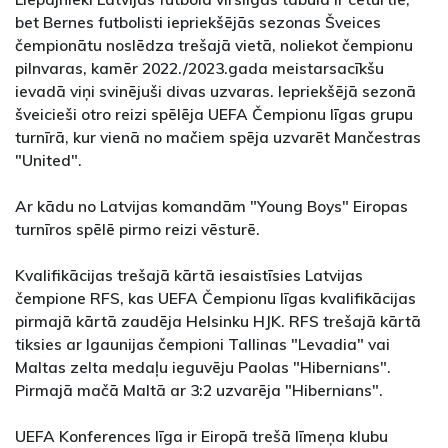
bet Bernes futbolisti iepriekšējās sezonas Šveices
čempionātu noslēdza trešajā vietā, noliekot čempionu
pilnvaras, kamēr 2022./2023.gada meistarsacīkšu
ievadā viņi svinējuši divas uzvaras. Iepriekšējā sezonā
šveicieši otro reizi spēlēja UEFA Čempionu līgas grupu
turnīrā, kur vienā no mačiem spēja uzvarēt Mančestras
"United".
Ar kādu no Latvijas komandām "Young Boys" Eiropas
turnīros spēlē pirmo reizi vēsturē.
Kvalifikācijas trešajā kārtā iesaistīsies Latvijas
čempione RFS, kas UEFA Čempionu līgas kvalifikācijas
pirmajā kārtā zaudēja Helsinku HJK. RFS trešajā kārtā
tiksies ar Igaunijas čempioni Tallinas "Levadia" vai
Maltas zelta medaļu ieguvēju Paolas "Hibernians".
Pirmajā mačā Maltā ar 3:2 uzvarēja "Hibernians".
UEFA Konferences līga ir Eiropā trešā līmeņa klubu