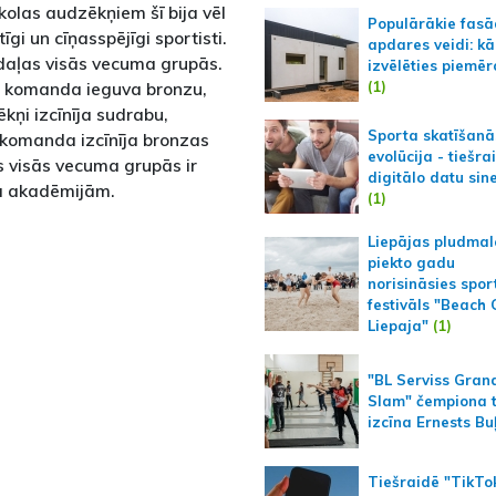
olas audzēkņiem šī bija vēl
Populārākie fas
īgi un cīņasspējīgi sportisti.
apdares veidi: kā
edaļas visās vecuma grupās.
izvēlēties piemēr
(1)
a komanda ieguva bronzu,
ņi izcīnīja sudrabu,
Sporta skatīšanā
komanda izcīnīja bronzas
evolūcija - tiešra
as visās vecuma grupās ir
digitālo datu sin
la akadēmijām.
(1)
Liepājas pludmal
piekto gadu
norisināsies spor
festivāls "Beach
Liepaja"
(1)
"BL Serviss Gran
Slam" čempiona t
izcīna Ernests Bu
Tiešraidē "TikTo