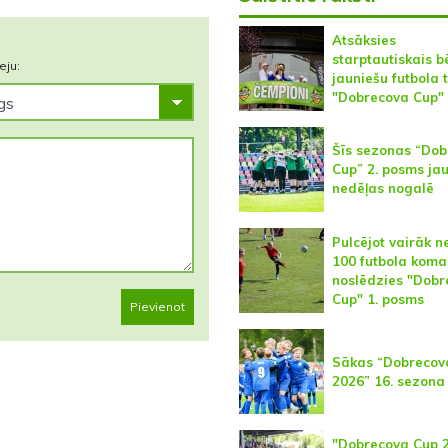
Atsāksies
starptautiskais b
eju:
jauniešu futbola 
"Dobrecova Cup"
Šīs sezonas “Do
Cup” 2. posms jau
nedēļas nogalē
Pulcējot vairāk n
100 futbola koma
noslēdzies "Dobr
Cup" 1. posms
Pievienot
Sākas “Dobrecov
2026” 16. sezona
"Dobrecova Cup 