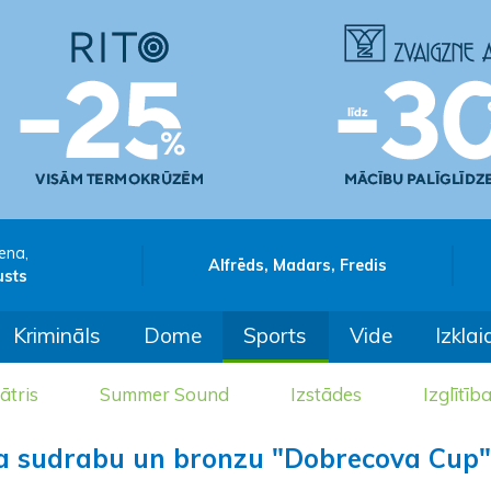
ena,
Alfrēds, Madars, Fredis
usts
Krimināls
Dome
Sports
Vide
Izklai
ātris
Summer Sound
Izstādes
Izglītīb
īna sudrabu un bronzu "Dobrecova Cup"