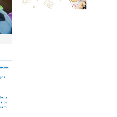
aicina
ijas
skais
es ar
jiem