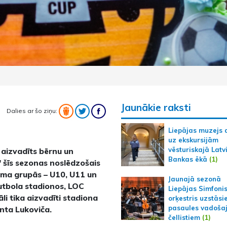
Jaunākie raksti
Dalies ar šo ziņu:
Liepājas muzejs 
uz ekskursijām
vēsturiskajā Latv
 aizvadīts bērnu un
Bankas ēkā
(1)
" šīs sezonas noslēdzošais
uma grupās – U10, U11 un
Jaunajā sezonā
futbola stadionos, LOC
Liepājas Simfoni
li tika aizvadīti stadiona
orķestris uzstāsi
pasaules vadoša
nta Lukoviča.
čellistiem
(1)