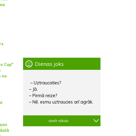
uma
rs
Dienas joks
es Cup"
s
s no
– Uztraucaties?
– Jā.
– Pirmā reize?
s
– Nē, esmu uztraucies arī agrāk.
ki
skatīt nākošo
iņas
tbolā
s