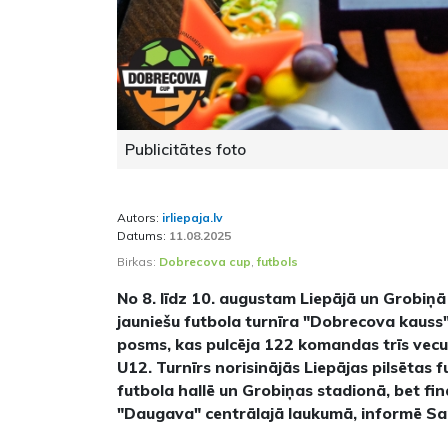
Publicitātes foto
Autors:
irliepaja.lv
Datums:
11.08.2025
Birkas:
Dobrecova cup
,
futbols
No 8. līdz 10. augustam Liepājā un Grobiņā
jauniešu futbola turnīra "Dobrecova kauss
posms, kas pulcēja 122 komandas trīs vec
U12. Turnīrs norisinājās Liepājas pilsētas 
futbola hallē un Grobiņas stadionā, bet finā
"Daugava" centrālajā laukumā, informē Sa