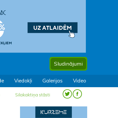
Sludinājumi
de
Viedokļi
Galerijas
Video
a
Silakaktiņa stāsti