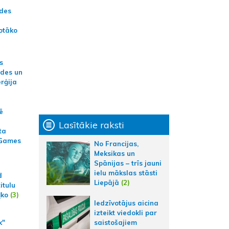
ādes
otāko
s
ides un
erģija
ē
Lasītākie raksti
ta
 Games
No Francijas,
Meksikas un
Spānijas – trīs jauni
ielu mākslas stāsti
d
Liepājā
(2)
itulu
ļko
(3)
Iedzīvotājus aicina
izteikt viedokli par
k"
saistošajiem