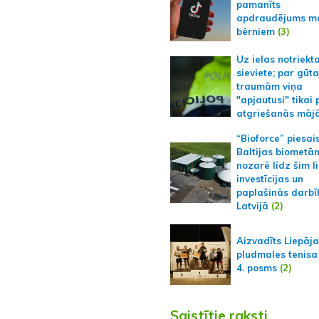
pamanīts
apdraudējums m
bērniem
(3)
Uz ielas notriekt
sieviete; par gūt
traumām viņa
"apjautusi" tikai 
atgriešanās māj
“Bioforce” piesai
Baltijas biometā
nozarē līdz šim l
investīcijas un
paplašinās darbī
Latvijā
(2)
Aizvadīts Liepāj
pludmales tenisa
4. posms
(2)
Saistītie raksti