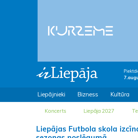
Piektdi
7.aug
Liepājnieki
Bizness
Kultūra
Koncerts
Liepāja 2027
Te
Liepājas Futbola skola izc
sezonas noslēgumā