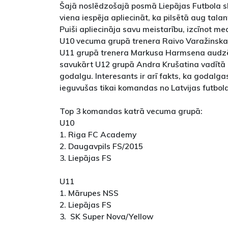
Šajā noslēdzošajā posmā Liepājas Futbola sk
viena iespēja apliecināt, ka pilsētā aug talant
Puiši apliecināja savu meistarību, izcīnot m
U10 vecuma grupā trenera Raivo Varažinsk
U11 grupā trenera Markusa Harmsena audzēk
savukārt U12 grupā Andra Krušatina vadītā 
godalgu. Interesants ir arī fakts, ka godalg
ieguvušas tikai komandas no Latvijas futbo
Top 3 komandas katrā vecuma grupā:
U10
1. Riga FC Academy
2. Daugavpils FS/2015
3. Liepājas FS
U11
1. Mārupes NSS
2. Liepājas FS
3. SK Super Nova/Yellow