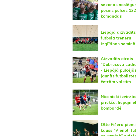
sezonas noslēg
posms pulcēs 122
komandas
Liepājā aizvadīts
futbola treneru
izglītības seminā
Aizvadīts otrais
"Dobrecova Ladi
- Liepājā pulcējā
jaunās futboliste
četrām valstīm
Nīcenieki izvirzā
priekšā, liepājnie
bombardē
Otto Fišera piem
kauss “Vienoti fu
un atmiņā” pulcē