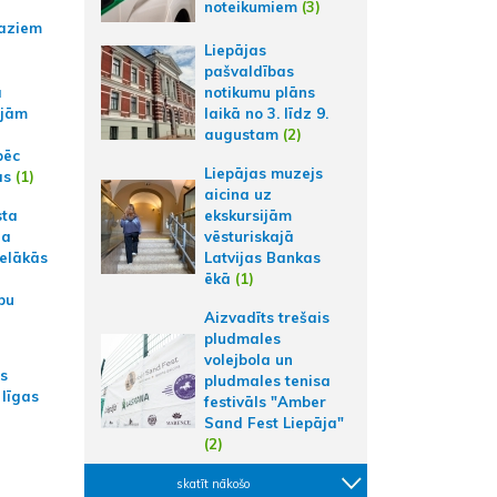
noteikumiem
(3)
aziem
Liepājas
pašvaldības
a
notikumu plāns
ajām
laikā no 3. līdz 9.
augustam
(2)
pēc
Liepājas muzejs
ās
(1)
aicina uz
sta
ekskursijām
na
vēsturiskajā
ielākās
Latvijas Bankas
ēkā
(1)
bu
Aizvadīts trešais
pludmales
volejbola un
as
pludmales tenisa
 līgas
festivāls "Amber
Sand Fest Liepāja"
(2)
skatīt nākošo