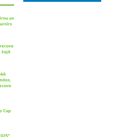
ērnu un
turnīrs
brecova
 šajā
ekā
ndas,
ecova
a Cup
2025"