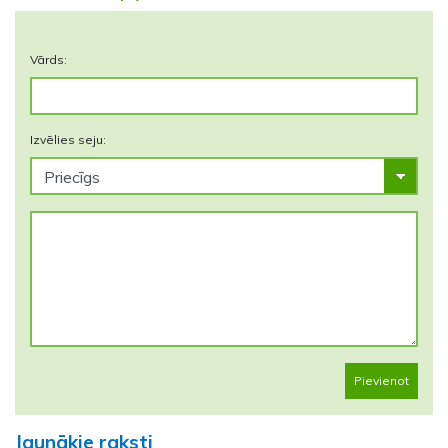
Vārds:
Izvēlies seju:
Pievienot
Jaunākie raksti