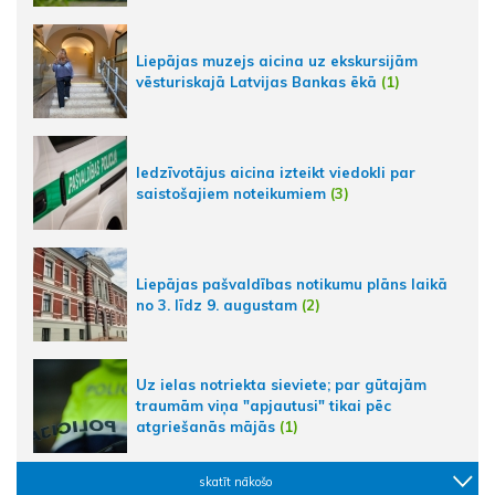
Liepājas muzejs aicina uz ekskursijām
vēsturiskajā Latvijas Bankas ēkā
(1)
Iedzīvotājus aicina izteikt viedokli par
saistošajiem noteikumiem
(3)
Liepājas pašvaldības notikumu plāns laikā
no 3. līdz 9. augustam
(2)
Uz ielas notriekta sieviete; par gūtajām
traumām viņa "apjautusi" tikai pēc
atgriešanās mājās
(1)
skatīt nākošo