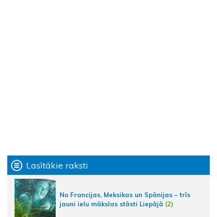
Lasītākie raksti
No Francijas, Meksikas un Spānijas – trīs
jauni ielu mākslas stāsti Liepājā
(2)