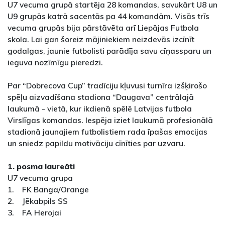
U7 vecuma grupā startēja 28 komandas, savukārt U8 un
U9 grupās katrā sacentās pa 44 komandām. Visās trīs
vecuma grupās bija pārstāvēta arī Liepājas Futbola
skola. Lai gan šoreiz mājiniekiem neizdevās izcīnīt
godalgas, jaunie futbolisti parādīja savu cīņassparu un
ieguva nozīmīgu pieredzi.
Par “Dobrecova Cup” tradīciju kļuvusi turnīra izšķirošo
spēļu aizvadīšana stadiona “Daugava” centrālajā
laukumā - vietā, kur ikdienā spēlē Latvijas futbola
Virslīgas komandas. Iespēja iziet laukumā profesionālā
stadionā jaunajiem futbolistiem rada īpašas emocijas
un sniedz papildu motivāciju cīnīties par uzvaru.
1. posma laureāti
U7 vecuma grupa
1. FK Banga/Orange
2. Jēkabpils SS
3. FA Herojai