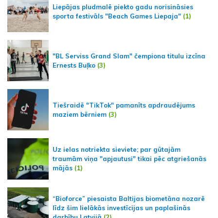
Liepājas pludmalē piekto gadu norisināsies
sporta festivāls "Beach Games Liepaja"
(1)
"BL Serviss Grand Slam" čempiona titulu izcīna
Ernests Buļko
(3)
Tiešraidē "TikTok" pamanīts apdraudējums
maziem bērniem
(3)
Uz ielas notriekta sieviete; par gūtajām
traumām viņa "apjautusi" tikai pēc atgriešanās
mājās
(1)
“Bioforce” piesaista Baltijas biometāna nozarē
līdz šim lielākās investīcijas un paplašinās
darbību Latvijā
(2)