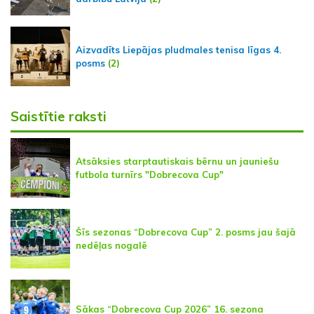
Aizvadīts Liepājas pludmales tenisa līgas 4.
posms
(2)
Saistītie raksti
Atsāksies starptautiskais bērnu un jauniešu
futbola turnīrs "Dobrecova Cup"
Šīs sezonas “Dobrecova Cup” 2. posms jau šajā
nedēļas nogalē
Sākas “Dobrecova Cup 2026” 16. sezona