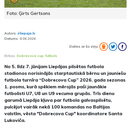
Foto: Ģirts Gertsons
Autors:
irliepaja.lv
Datums:
8.06.2026
Dalies ar šo ziņu:
Birkas:
Dobrecova cup
,
futbols
No 5. līdz 7. jūnijam Liepājas pilsētas futbola
stadionos norisinājās starptautiskā bērnu un jauniešu
futbola turnīra “Dobrecova Cup” 2026. gada sezonas
1. posms, kurā spēkiem mērojās paši jaunākie
futbolisti U7, U8 un U9 vecuma grupās. Trīs dienu
garumā Liepāja kļuva par futbola galvaspilsētu,
pulcējot vairāk nekā 100 komandas no Baltijas
valstīm, vēsta "Dobrecova Cup" koordinatore Santa
Lukoviča.