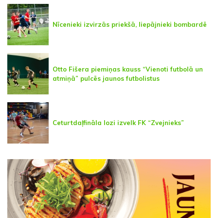
Nīcenieki izvirzās priekšā, liepājnieki bombardē
Otto Fišera piemiņas kauss “Vienoti futbolā un
atmiņā” pulcēs jaunos futbolistus
Ceturtdaļfināla lozi izvelk FK “Zvejnieks”