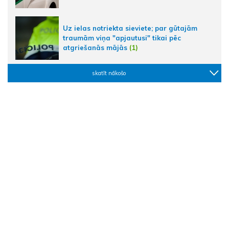
Uz ielas notriekta sieviete; par gūtajām
traumām viņa "apjautusi" tikai pēc
atgriešanās mājās
(1)
skatīt nākošo