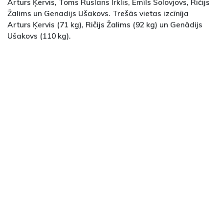
Arturs Ķervis, Toms Ruslans Irklis, Emīls Solovjovs, Ričijs
Žalims un Genadijs Ušakovs. Trešās vietas izcīnīja
Arturs Ķervis (71 kg), Ričijs Žalims (92 kg) un Genādijs
Ušakovs (110 kg).