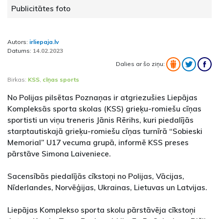
Publicitātes foto
Autors:
irliepaja.lv
Datums:
14.02.2023
Dalies ar šo ziņu:
Birkas:
KSS
,
cīņas sports
No Polijas pilsētas Poznaņas ir atgriezušies Liepājas
Kompleksās sporta skolas (KSS) grieķu-romiešu cīņas
sportisti un viņu treneris Jānis Rērihs, kuri piedalījās
starptautiskajā grieķu-romiešu cīņas turnīrā “Sobieski
Memorial” U17 vecuma grupā, informē KSS preses
pārstāve Simona Laiveniece.
Sacensībās piedalījās cīkstoņi no Polijas, Vācijas,
Nīderlandes, Norvēģijas, Ukrainas, Lietuvas un Latvijas.
Liepājas Komplekso sporta skolu pārstāvēja cīkstoņi