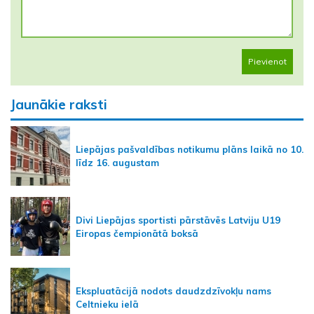
Pievienot
Jaunākie raksti
Liepājas pašvaldības notikumu plāns laikā no 10.
līdz 16. augustam
Divi Liepājas sportisti pārstāvēs Latviju U19
Eiropas čempionātā boksā
Ekspluatācijā nodots daudzdzīvokļu nams
Celtnieku ielā