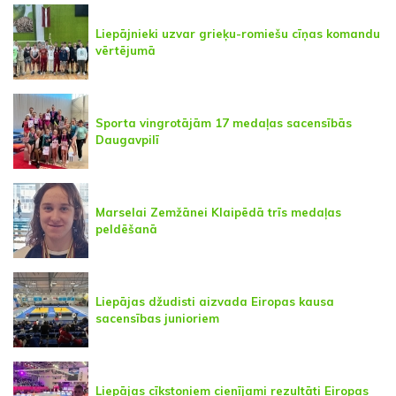
Liepājnieki uzvar grieķu-romiešu cīņas komandu
vērtējumā
Sporta vingrotājām 17 medaļas sacensībās
Daugavpilī
Marselai Zemžānei Klaipēdā trīs medaļas
peldēšanā
Liepājas džudisti aizvada Eiropas kausa
sacensības junioriem
Liepājas cīkstoņiem cienījami rezultāti Eiropas