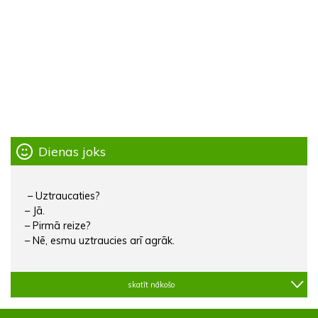
Dienas joks
– Uztraucaties?
– Jā.
– Pirmā reize?
– Nē, esmu uztraucies arī agrāk.
skatīt nākošo