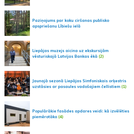
Paziņojums par koku ciršanas publisko
apspriešanu Lībiešu ielā
Liepājas muzejs aicina uz ekskursijām
vēsturiskajā Latvijas Bankas ēkā
(2)
Jaunajā sezonā Liepājas Simfoniskais orķestris
uzstāsies ar pasaules vadošajiem čellistiem
(1)
Populārākie fasādes apdares veidi: kā izvēlēties
piemērotāko
(4)