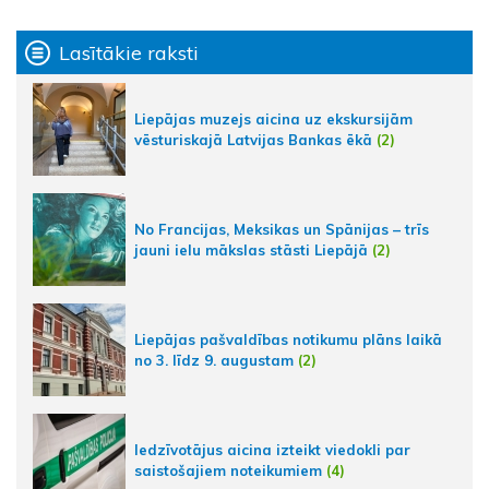
Lasītākie raksti
Liepājas muzejs aicina uz ekskursijām
vēsturiskajā Latvijas Bankas ēkā
(2)
No Francijas, Meksikas un Spānijas – trīs
jauni ielu mākslas stāsti Liepājā
(2)
Liepājas pašvaldības notikumu plāns laikā
no 3. līdz 9. augustam
(2)
Iedzīvotājus aicina izteikt viedokli par
saistošajiem noteikumiem
(4)