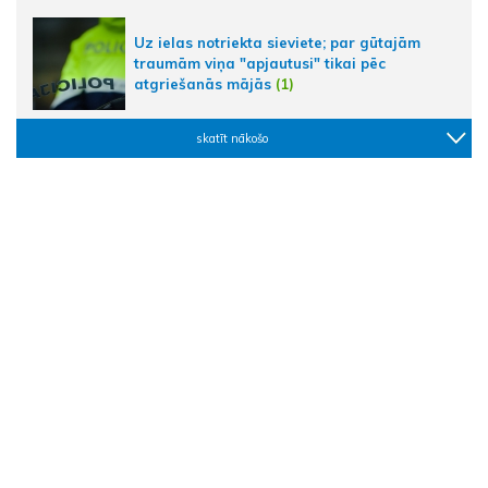
Uz ielas notriekta sieviete; par gūtajām
traumām viņa "apjautusi" tikai pēc
atgriešanās mājās
(1)
skatīt nākošo