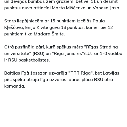
un deviņas bumbas zem groziem, bet vēl 11 un desmit
punktus guva attiecīgi Marta Miščenko un Vanesa Jasa.
Starp liepājniecēm ar 15 punktiem izcēlās Paula
Kļeščova, Enija Ķīvīte guva 13 punktus, kamēr pie 12
punktiem tika Madara Šmite.
Otrā pusfināla pārī, kurā spēkus mēro "Rīgas Stradiņa
universitāte" (RSU) un "Rīga Juniores"/LU, ar 1-0 vadībā
ir RSU basketbolistes.
Baltijas līgā šosezon uzvarēja "TTT Rīga", bet Latvijas
pēc spēka otrajā līgā uzvaras laurus plūca RSU otrā
komanda.