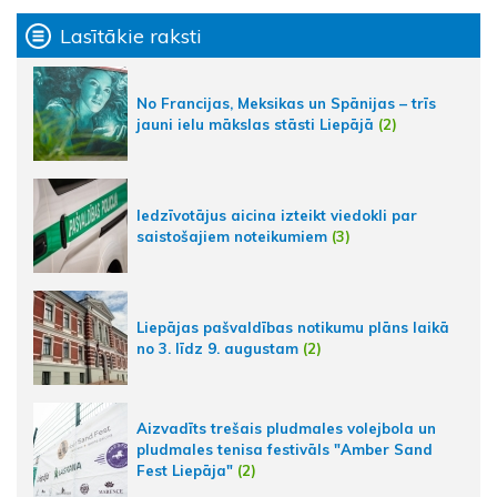
Lasītākie raksti
No Francijas, Meksikas un Spānijas – trīs
jauni ielu mākslas stāsti Liepājā
(2)
Iedzīvotājus aicina izteikt viedokli par
saistošajiem noteikumiem
(3)
Liepājas pašvaldības notikumu plāns laikā
no 3. līdz 9. augustam
(2)
Aizvadīts trešais pludmales volejbola un
pludmales tenisa festivāls "Amber Sand
Fest Liepāja"
(2)