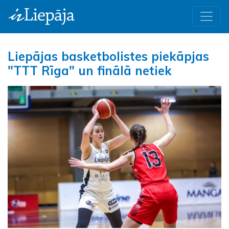
Liepājas basketbolistes piekāpjas
"TTT Rīga" un finālā netiek