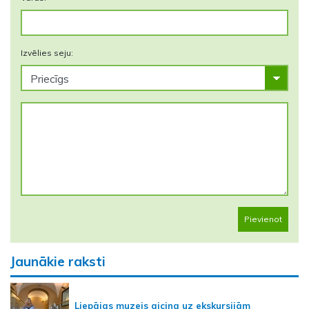
Izvēlies seju:
Pievienot
Jaunākie raksti
Liepājas muzejs aicina uz ekskursijām