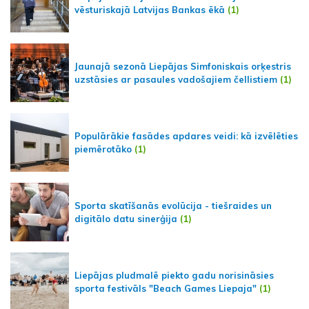
vēsturiskajā Latvijas Bankas ēkā
(1)
Jaunajā sezonā Liepājas Simfoniskais orķestris
uzstāsies ar pasaules vadošajiem čellistiem
(1)
Populārākie fasādes apdares veidi: kā izvēlēties
piemērotāko
(1)
Sporta skatīšanās evolūcija - tiešraides un
digitālo datu sinerģija
(1)
Liepājas pludmalē piekto gadu norisināsies
sporta festivāls "Beach Games Liepaja"
(1)