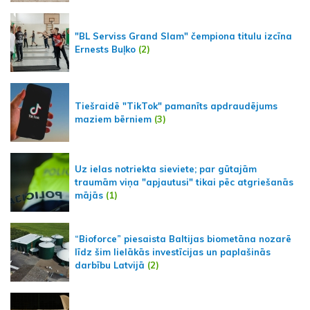
"BL Serviss Grand Slam" čempiona titulu izcīna
Ernests Buļko
(2)
Tiešraidē "TikTok" pamanīts apdraudējums
maziem bērniem
(3)
Uz ielas notriekta sieviete; par gūtajām
traumām viņa "apjautusi" tikai pēc atgriešanās
mājās
(1)
“Bioforce” piesaista Baltijas biometāna nozarē
līdz šim lielākās investīcijas un paplašinās
darbību Latvijā
(2)