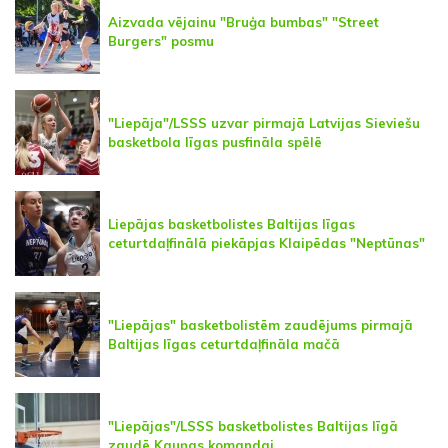
Aizvada vējainu "Bruģa bumbas" "Street
Burgers" posmu
"Liepāja"/LSSS uzvar pirmajā Latvijas Sieviešu
basketbola līgas pusfināla spēlē
Liepājas basketbolistes Baltijas līgas
ceturtdaļfinālā piekāpjas Klaipēdas "Neptūnas"
"Liepājas" basketbolistēm zaudējums pirmajā
Baltijas līgas ceturtdaļfināla mačā
"Liepājas"/LSSS basketbolistes Baltijas līgā
zaudē Kauņas komandai