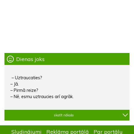
Dienas joks
– Uztraucaties?
– Jā.
– Pirmā reize?
– Nē, esmu uztraucies arī agrāk.
skatīt nākošo
Sludinājumi
Reklāma portālā
Par portālu