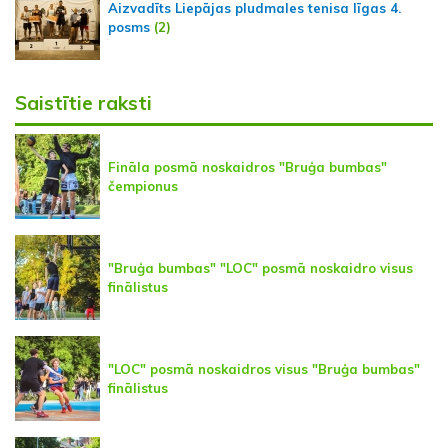
Aizvadīts Liepājas pludmales tenisa līgas 4.
posms
(2)
Saistītie raksti
Fināla posmā noskaidros "Bruģa bumbas"
čempionus
"Bruģa bumbas" "LOC" posmā noskaidro visus
finālistus
"LOC" posmā noskaidros visus "Bruģa bumbas"
finālistus