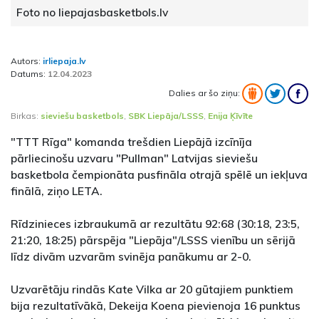
Foto no liepajasbasketbols.lv
Autors:
irliepaja.lv
Datums:
12.04.2023
Dalies ar šo ziņu:
Birkas:
sieviešu basketbols
,
SBK Liepāja/LSSS
,
Enija Ķīvīte
"TTT Rīga" komanda trešdien Liepājā izcīnīja
pārliecinošu uzvaru "Pullman" Latvijas sieviešu
basketbola čempionāta pusfināla otrajā spēlē un iekļuva
finālā, ziņo LETA.
Rīdzinieces izbraukumā ar rezultātu 92:68 (30:18, 23:5,
21:20, 18:25) pārspēja "Liepāja"/LSSS vienību un sērijā
līdz divām uzvarām svinēja panākumu ar 2-0.
Uzvarētāju rindās Kate Vilka ar 20 gūtajiem punktiem
bija rezultatīvākā, Dekeija Koena pievienoja 16 punktus