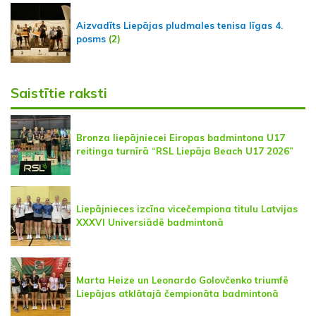
Aizvadīts Liepājas pludmales tenisa līgas 4.
posms
(2)
Saistītie raksti
Bronza liepājniecei Eiropas badmintona U17
reitinga turnīrā “RSL Liepāja Beach U17 2026”
Liepājnieces izcīna vicečempiona titulu Latvijas
XXXVI Universiādē badmintonā
Marta Heize un Leonardo Golovčenko triumfē
Liepājas atklātajā čempionāta badmintonā