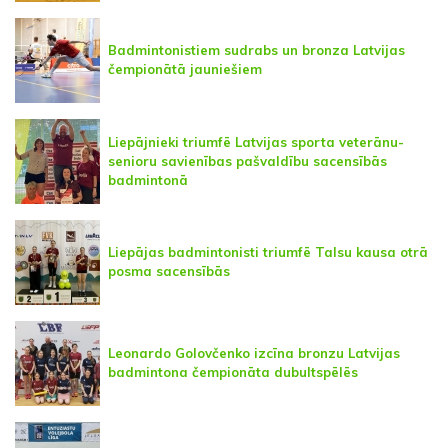
Badmintonistiem sudrabs un bronza Latvijas
čempionātā jauniešiem
Liepājnieki triumfē Latvijas sporta veterānu-
senioru savienības pašvaldību sacensībās
badmintonā
Liepājas badmintonisti triumfē Talsu kausa otrā
posma sacensībās
Leonardo Golovčenko izcīna bronzu Latvijas
badmintona čempionāta dubultspēlēs