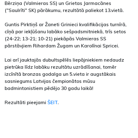
Bērziņa (Valmieras SS) un Grietas Jarmacānes
("Saulrīti" SK) pārākumu, rezultātā paliekot 13.vietā.
Guntis Pirktiņš ar Žaneti Grinieci kvalifikācijas turnīrā,
cīņā par iekļūšanu labāko sešpadsmitniekā, trīs setos
(24-22; 13-21; 10-21) piekāpās Valmieras SS
pārstāvjiem Rihardam Žugam un Karolīnai Spricei.
Lai arī jauktajās dubultspēlēs liepājniekiem nedaudz
pietrūka līdz labāku rezultātu uzrādīšanai, tomēr
izcīnītā bronzas godalga un 5.vieta ir augstākais
sasniegums Latvijas čempionātos mūsu
badmintonistiem pēdējo 30 gadu laikā!
Rezultāti pieejami
ŠEIT
.