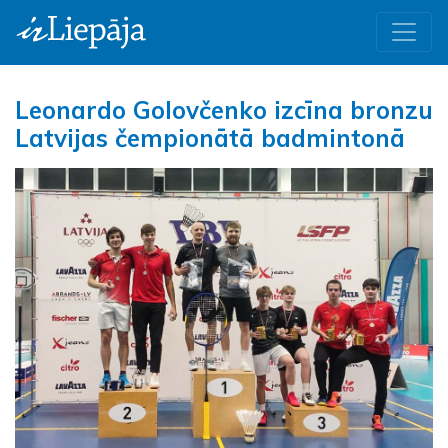
Leonardo Golovčenko izcīna bronzu
Latvijas čempionātā badmintonā