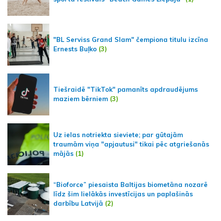
"BL Serviss Grand Slam" čempiona titulu izcīna
Ernests Buļko
(3)
Tiešraidē "TikTok" pamanīts apdraudējums
maziem bērniem
(3)
Uz ielas notriekta sieviete; par gūtajām
traumām viņa "apjautusi" tikai pēc atgriešanās
mājās
(1)
“Bioforce” piesaista Baltijas biometāna nozarē
līdz šim lielākās investīcijas un paplašinās
darbību Latvijā
(2)