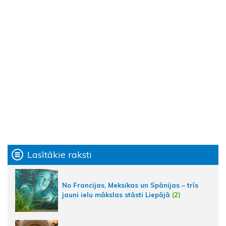
Lasītākie raksti
No Francijas, Meksikas un Spānijas – trīs
jauni ielu mākslas stāsti Liepājā
(2)