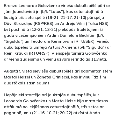
Bronza Leonardo Golovčenko vīriešu dubultspēlē pārī ar
Jāni Jaunslavieti jr. (b/k "Lotos"), kas ceturtdaļfinālā
līdzīgā trīs setu spēlē (19-21; 21-17; 21-10) pārspēja
Dāvi Strazdiņu (RSP/RBS) un Andreju Vilni (Talsu NSS),
bet pusfinālā (12-21; 13-21) piekāpās titulētajiem šī
gada vicečempioniem Ardim Danielam Bedrītim (b/k
"Sigulda") un Teodoram Kerimovam (RTU/SBK). Vīriešu
dubultspēlēs triumfēja Artūrs Akmens (b/k "Sigulda") ar
Reini Kraukli (RTU/RSP). Vienspēļu turnīrā Golovčenko
ar vienu zudējumu un vienu uzvaru ierindojās 11.vietā.
Augstā 5.vieta sieviešu dubultspēlēs arī badmintonistēm
Martai Heizei un Žanetei Griniecei, kas ir viņu līdz šim
augstākais sasniegums.
Liepājnieki startēja arī jauktajās dubultspēlēs, kur
Leonardo Golovčenko un Marta Heize bija mata tiesas
attālumā no iekļūšanas ceturtdaļfinālā, trīs setos ar
pagarinājumu (21-16; 10-21; 20-22) atzīstot Anda