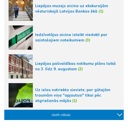
Liepājas muzejs aicina uz ekskursijām
vēsturiskajā Latvijas Bankas ēkā
(1)
Iedzīvotājus aicina izteikt viedokli par
saistošajiem noteikumiem
(3)
Liepājas pašvaldības notikumu plāns laikā
no 3. līdz 9. augustam
(2)
Uz ielas notriekta sieviete; par gūtajām
traumām viņa "apjautusi" tikai pēc
atgriešanās mājās
(1)
skatīt nākošo