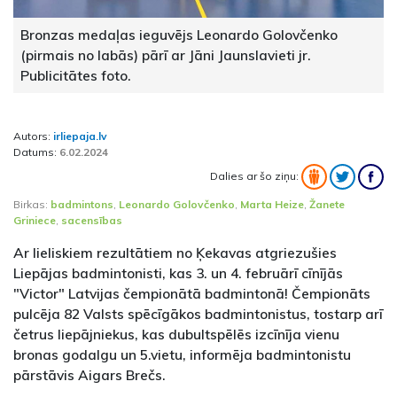
Bronzas medaļas ieguvējs Leonardo Golovčenko
(pirmais no labās) pārī ar Jāni Jaunslavieti jr.
Publicitātes foto.
Autors:
irliepaja.lv
Datums:
6.02.2024
Dalies ar šo ziņu:
Birkas:
badmintons
,
Leonardo Golovčenko
,
Marta Heize
,
Žanete
Griniece
,
sacensības
Ar lieliskiem rezultātiem no Ķekavas atgriezušies
Liepājas badmintonisti, kas 3. un 4. februārī cīnījās
"Victor" Latvijas čempionātā badmintonā! Čempionāts
pulcēja 82 Valsts spēcīgākos badmintonistus, tostarp arī
četrus liepājniekus, kas dubultspēlēs izcīnīja vienu
bronas godalgu un 5.vietu, informēja badmintonistu
pārstāvis Aigars Brečs.