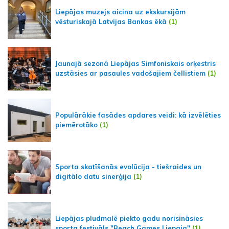
Liepājas muzejs aicina uz ekskursijām
vēsturiskajā Latvijas Bankas ēkā
(1)
Jaunajā sezonā Liepājas Simfoniskais orķestris
uzstāsies ar pasaules vadošajiem čellistiem
(1)
Populārākie fasādes apdares veidi: kā izvēlēties
piemērotāko
(1)
Sporta skatīšanās evolūcija - tiešraides un
digitālo datu sinerģija
(1)
Liepājas pludmalē piekto gadu norisināsies
sporta festivāls "Beach Games Liepaja"
(1)