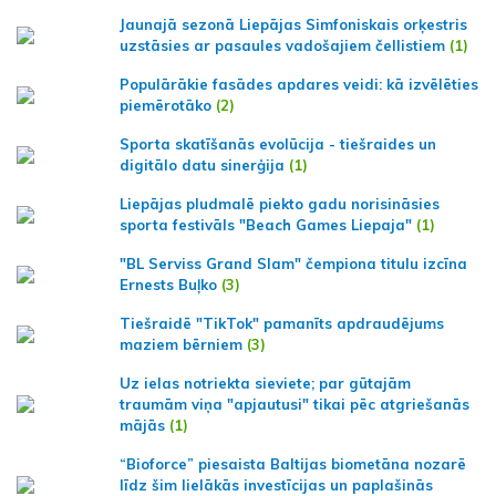
Jaunajā sezonā Liepājas Simfoniskais orķestris
uzstāsies ar pasaules vadošajiem čellistiem
(1)
Populārākie fasādes apdares veidi: kā izvēlēties
piemērotāko
(2)
Sporta skatīšanās evolūcija - tiešraides un
digitālo datu sinerģija
(1)
Liepājas pludmalē piekto gadu norisināsies
sporta festivāls "Beach Games Liepaja"
(1)
"BL Serviss Grand Slam" čempiona titulu izcīna
Ernests Buļko
(3)
Tiešraidē "TikTok" pamanīts apdraudējums
maziem bērniem
(3)
Uz ielas notriekta sieviete; par gūtajām
traumām viņa "apjautusi" tikai pēc atgriešanās
mājās
(1)
“Bioforce” piesaista Baltijas biometāna nozarē
līdz šim lielākās investīcijas un paplašinās