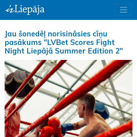
Jau šonedēļ norisināsies cīņu
pasākums "LVBet Scores Fight
Night Liepājā Summer Edition 2"