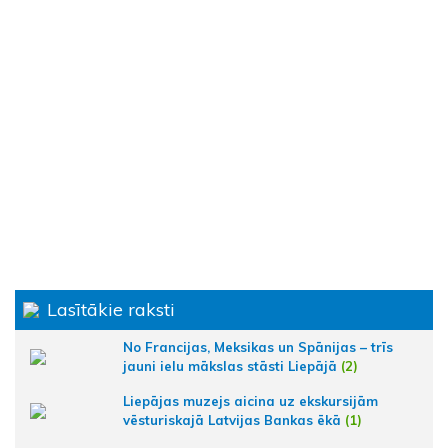
Lasītākie raksti
No Francijas, Meksikas un Spānijas – trīs
jauni ielu mākslas stāsti Liepājā
(2)
Liepājas muzejs aicina uz ekskursijām
vēsturiskajā Latvijas Bankas ēkā
(1)