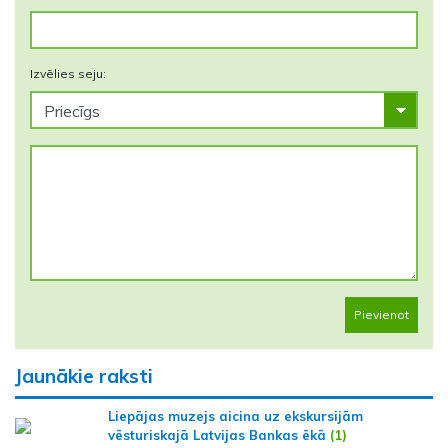
Izvēlies seju:
Pievienot
Jaunākie raksti
Liepājas muzejs aicina uz ekskursijām
vēsturiskajā Latvijas Bankas ēkā
(1)