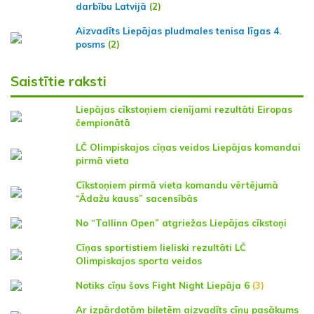
darbību Latvijā
(2)
Aizvadīts Liepājas pludmales tenisa līgas 4.
posms
(2)
Saistītie raksti
Liepājas cīkstoņiem cienījami rezultāti Eiropas
čempionātā
LČ Olimpiskajos cīņas veidos Liepājas komandai
pirmā vieta
Cīkstoņiem pirmā vieta komandu vērtējumā
“Ādažu kauss” sacensībās
No “Tallinn Open” atgriežas Liepājas cīkstoņi
Cīņas sportistiem lieliski rezultāti LČ
Olimpiskajos sporta veidos
Notiks cīņu šovs Fight Night Liepāja 6
(3)
Ar izpārdotām biļetēm aizvadīts cīņu pasākums