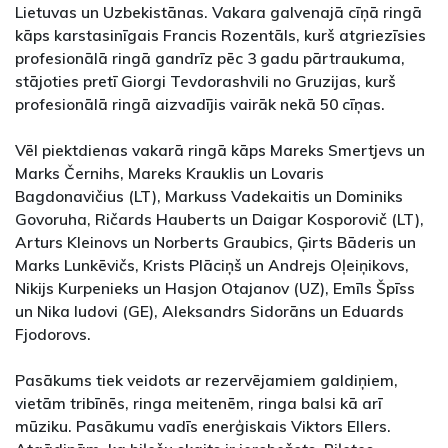
Lietuvas un Uzbekistānas. Vakara galvenajā cīņā ringā
kāps karstasinīgais Francis Rozentāls, kurš atgriezīsies
profesionālā ringā gandrīz pēc 3 gadu pārtraukuma,
stājoties pretī Giorgi Tevdorashvili no Gruzijas, kurš
profesionālā ringā aizvadījis vairāk nekā 50 cīņas.
Vēl piektdienas vakarā ringā kāps Mareks Smertjevs un
Marks Černihs, Mareks Krauklis un Lovaris
Bagdonavičius (LT), Markuss Vadekaitis un Dominiks
Govoruha, Ričards Hauberts un Daigar Kosporovič (LT),
Arturs Kleinovs un Norberts Graubics, Ģirts Bāderis un
Marks Lunkēvičs, Krists Plāciņš un Andrejs Oļeiņikovs,
Nikijs Kurpenieks un Hasjon Otajanov (UZ), Emīls Špīss
un Nika Iudovi (GE), Aleksandrs Sidorāns un Eduards
Fjodorovs.
Pasākums tiek veidots ar rezervējamiem galdiņiem,
vietām tribīnēs, ringa meitenēm, ringa balsi kā arī
mūziku. Pasākumu vadīs enerģiskais Viktors Ellers.