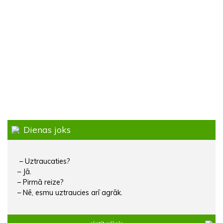
Dienas joks
– Uztraucaties?
– Jā.
– Pirmā reize?
– Nē, esmu uztraucies arī agrāk.