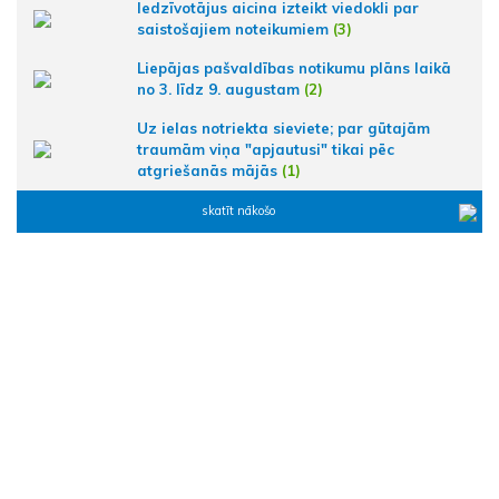
Iedzīvotājus aicina izteikt viedokli par
saistošajiem noteikumiem
(3)
Liepājas pašvaldības notikumu plāns laikā
no 3. līdz 9. augustam
(2)
Uz ielas notriekta sieviete; par gūtajām
traumām viņa "apjautusi" tikai pēc
atgriešanās mājās
(1)
skatīt nākošo