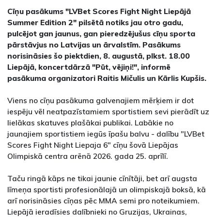
Cīņu pasākums "LVBet Scores Fight Night Liepājā
Summer Edition 2" pilsētā notiks jau otro gadu,
pulcējot gan jaunus, gan pieredzējušus cīņu sporta
pārstāvjus no Latvijas un ārvalstīm. Pasākums
norisināsies šo piektdien, 8. augustā, plkst. 18.00
Liepājā, koncertdārzā "Pūt, vējiņi!", informē
pasākuma organizatori Raitis Mičulis un Kārlis Kupšis.
Viens no cīņu pasākuma galvenajiem mērķiem ir dot
iespēju vēl neatpazīstamiem sportistiem sevi pierādīt uz
lielākas skatuves plašākai publikai. Labākie no
jaunajiem sportistiem iegūs īpašu balvu - dalību "LVBet
Scores Fight Night Liepaja 6" cīņu šovā Liepājas
Olimpiskā centra arēnā 2026. gada 25. aprīlī.
Taču ringā kāps ne tikai jaunie cīnītāji, bet arī augsta
līmeņa sportisti profesionālajā un olimpiskajā boksā, kā
arī norisināsies cīņas pēc MMA semi pro noteikumiem.
Liepājā ieradīsies dalībnieki no Gruzijas, Ukrainas,