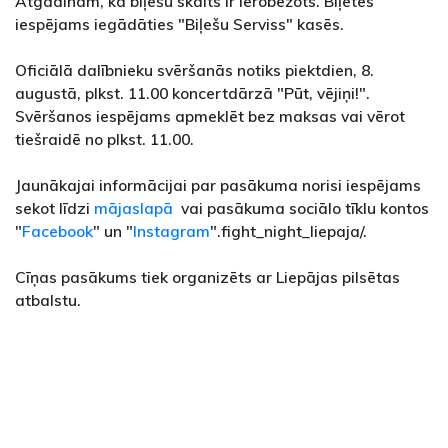
Atgādinām, ka biļešu skaits ir ierobežots. Biļetes
iespējams iegādāties "Biļešu Serviss" kasēs.
Oficiālā dalībnieku svēršanās notiks piektdien, 8.
augustā, plkst. 11.00 koncertdārzā "Pūt, vējiņi!".
Svēršanos iespējams apmeklēt bez maksas vai vērot
tiešraidē no plkst. 11.00.
Jaunākajai informācijai par pasākuma norisi iespējams
sekot līdzi
mājaslapā
vai pasākuma sociālo tīklu kontos
"
Facebook
" un "
Instagram
".fight_night_liepaja/.
Cīņas pasākums tiek organizēts ar Liepājas pilsētas
atbalstu.