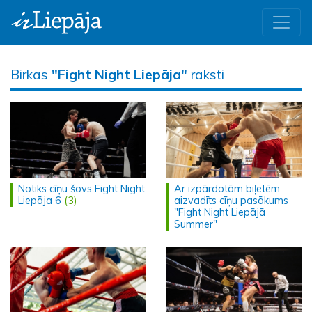
Birkas
"Fight Night Liepāja"
raksti
Notiks cīņu šovs Fight Night
Ar izpārdotām biļetēm
Liepāja 6
(3)
aizvadīts cīņu pasākums
"Fight Night Liepājā
Summer"