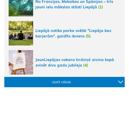
No Francijas, Meksikas un Spānijas – trīs
jauni ielu mākslas stāsti Liepājā
(1)
Liepājā notiks parka svētki "Liepāja bez
barjerām", gaidīts ikviens
(5)
JaunLiepājas vakara tirdziņš aicina kopā
svinēt divu gadu jubileju
(4)
skatīt nākošo