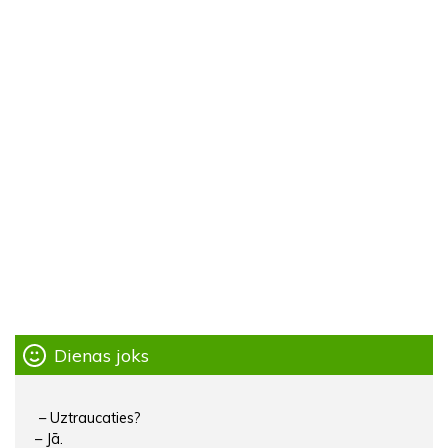
Dienas joks
– Uztraucaties?
– Jā.