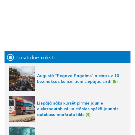
Lasītākie raksti
Augustā “Pegaza Pagalms” aicina uz 10
bezmaksas koncertiem Liepājas sirdī
(5)
Liepājā sāks kursēt pirmie jaunie
elektroautobusi un stāsies spēkā jaunais
autobusu maršrutu tīkls
(3)