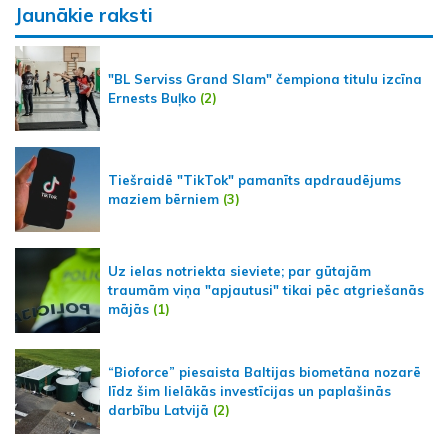
Jaunākie raksti
"BL Serviss Grand Slam" čempiona titulu izcīna
Ernests Buļko
(2)
Tiešraidē "TikTok" pamanīts apdraudējums
maziem bērniem
(3)
Uz ielas notriekta sieviete; par gūtajām
traumām viņa "apjautusi" tikai pēc atgriešanās
mājās
(1)
“Bioforce” piesaista Baltijas biometāna nozarē
līdz šim lielākās investīcijas un paplašinās
darbību Latvijā
(2)