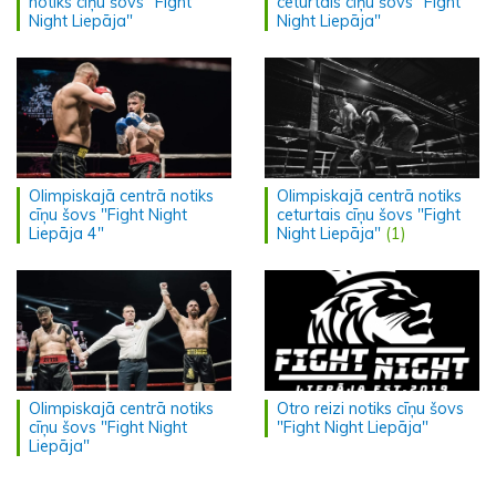
notiks cīņu šovs "Fight
ceturtais cīņu šovs "Fight
Night Liepāja"
Night Liepāja"
Olimpiskajā centrā notiks
Olimpiskajā centrā notiks
cīņu šovs "Fight Night
ceturtais cīņu šovs "Fight
Liepāja 4"
Night Liepāja"
(1)
Olimpiskajā centrā notiks
Otro reizi notiks cīņu šovs
cīņu šovs "Fight Night
"Fight Night Liepāja"
Liepāja"