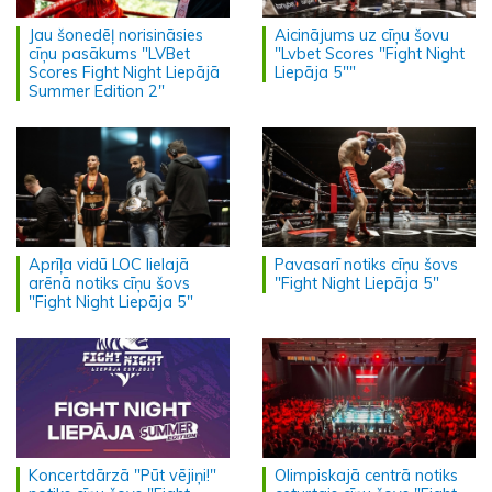
Jau šonedēļ norisināsies
Aicinājums uz cīņu šovu
cīņu pasākums "LVBet
"Lvbet Scores "Fight Night
Scores Fight Night Liepājā
Liepāja 5""
Summer Edition 2"
Aprīļa vidū LOC lielajā
Pavasarī notiks cīņu šovs
arēnā notiks cīņu šovs
"Fight Night Liepāja 5"
"Fight Night Liepāja 5"
Koncertdārzā "Pūt vējiņi!"
Olimpiskajā centrā notiks