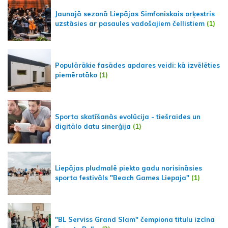
Jaunajā sezonā Liepājas Simfoniskais orķestris
uzstāsies ar pasaules vadošajiem čellistiem
(1)
Populārākie fasādes apdares veidi: kā izvēlēties
piemērotāko
(1)
Sporta skatīšanās evolūcija - tiešraides un
digitālo datu sinerģija
(1)
Liepājas pludmalē piekto gadu norisināsies
sporta festivāls "Beach Games Liepaja"
(1)
"BL Serviss Grand Slam" čempiona titulu izcīna