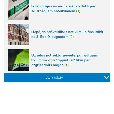
Iedzīvotājus aicina izteikt viedokli par
saistošajiem noteikumiem
(3)
Liepājas pašvaldības notikumu plāns laikā
no 3. līdz 9. augustam
(2)
Uz ielas notriekta sieviete; par gūtajām
traumām viņa "apjautusi" tikai pēc
atgriešanās mājās
(1)
skatīt nākošo