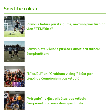
Saistītie raksti
Pirmais lielais pārsteigums, nevainojami turpina
vien "TEM/Rūre"
Sākas pieteikšanās pilsētas amatieru futbola
čempionātam
"Nīca/BLi" un "Grobiņas vikingi" kļūst par
Liepājas čempioniem basketbolā
"Vērgale" iekļūst pilsētas basketbola
čempionāta pirmās divīzijas finālā