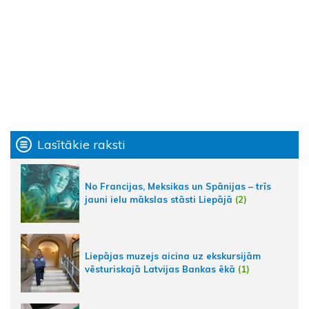
Lasītākie raksti
No Francijas, Meksikas un Spānijas – trīs
jauni ielu mākslas stāsti Liepājā
(2)
Liepājas muzejs aicina uz ekskursijām
vēsturiskajā Latvijas Bankas ēkā
(1)