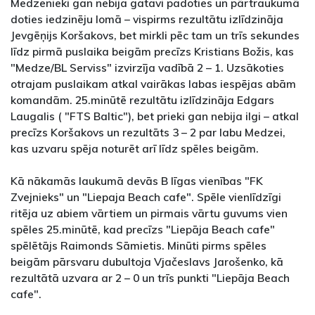
Medzenieki gan nebija gatavi padoties un pārtraukumā
doties iedzinēju lomā – vispirms rezultātu izlīdzināja
Jevgēņijs Koršakovs, bet mirkli pēc tam un trīs sekundes
līdz pirmā puslaika beigām precīzs Kristians Božis, kas
"Medze/BL Serviss" izvirzīja vadībā 2 – 1. Uzsākoties
otrajam puslaikam atkal vairākas labas iespējas abām
komandām. 25.minūtē rezultātu izlīdzināja Edgars
Laugalis ( "FTS Baltic"), bet prieki gan nebija ilgi – atkal
precīzs Koršakovs un rezultāts 3 – 2 par labu Medzei,
kas uzvaru spēja noturēt arī līdz spēles beigām.
Kā nākamās laukumā devās B līgas vienības "FK
Zvejnieks" un "Liepaja Beach cafe". Spēle vienlīdzīgi
ritēja uz abiem vārtiem un pirmais vārtu guvums vien
spēles 25.minūtē, kad precīzs "Liepāja Beach cafe"
spēlētājs Raimonds Sāmietis. Minūti pirms spēles
beigām pārsvaru dubultoja Vjačeslavs Jarošenko, kā
rezultātā uzvara ar 2 – 0 un trīs punkti "Liepāja Beach
cafe".