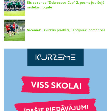
Šīs sezonas “Dobrecova Cup” 2. posms jau šajā
nedēļas nogalē
Nīcenieki izvirzās priekšā, liepājnieki bombardē