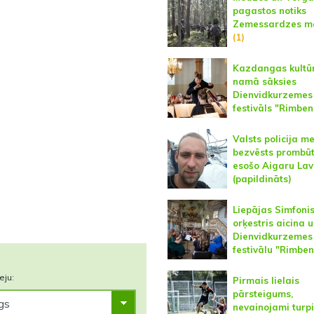
pagastos notiks
Zemessardzes m
(1)
Kazdangas kultū
namā sāksies
Dienvidkurzemes
festivāls "Rimben
Valsts policija m
bezvēsts prombū
esošo Aigaru Lav
(papildināts)
Liepājas Simfoni
orķestris aicina 
Dienvidkurzemes
festivālu "Rimben
eju:
Pirmais lielais
pārsteigums,
nevainojami turp