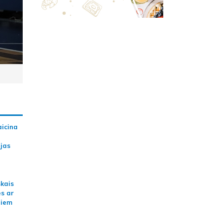
aicina
ijas
skais
es ar
jiem