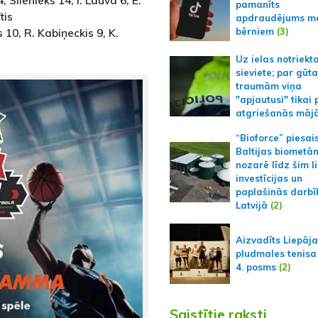
 Silenieks 14, I. Lauva 6, E.
pamanīts
tis
apdraudējums m
bērniem
(3)
 10, R. Kabiņeckis 9, K.
Uz ielas notriekt
sieviete; par gūt
traumām viņa
"apjautusi" tikai 
atgriešanās māj
“Bioforce” piesai
Baltijas biometā
nozarē līdz šim l
investīcijas un
paplašinās darbī
Latvijā
(2)
Aizvadīts Liepāj
pludmales tenisa
4. posms
(2)
Saistītie raksti