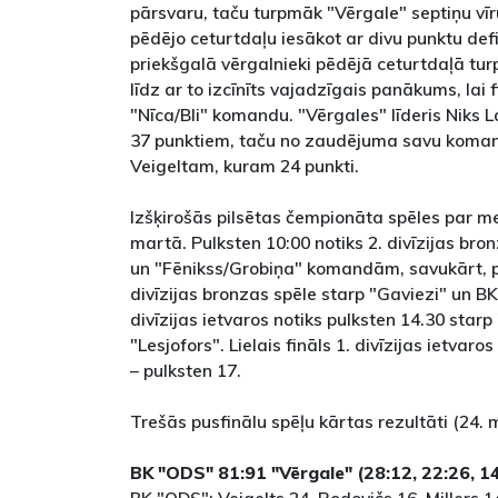
pārsvaru, taču turpmāk "Vērgale" septiņu vīr
pēdējo ceturtdaļu iesākot ar divu punktu def
priekšgalā vērgalnieki pēdējā ceturtdaļā turpi
līdz ar to izcīnīts vajadzīgais panākums, lai f
"Nīca/Bli" komandu. "Vērgales" līderis Niks 
37 punktiem, taču no zaudējuma savu koma
Veigeltam, kuram 24 punkti.
Izšķirošās pilsētas čempionāta spēles par m
martā. Pulksten 10:00 notiks 2. divīzijas bro
un "Fēnikss/Grobiņa" komandām, savukārt, pu
divīzijas bronzas spēle starp "Gaviezi" un BK
divīzijas ietvaros notiks pulksten 14.30 star
"Lesjofors". Lielais fināls 1. divīzijas ietvaro
– pulksten 17.
Trešās pusfinālu spēļu kārtas rezultāti (24. 
BK "ODS" 81:91 "Vērgale" (28:12, 22:26, 14