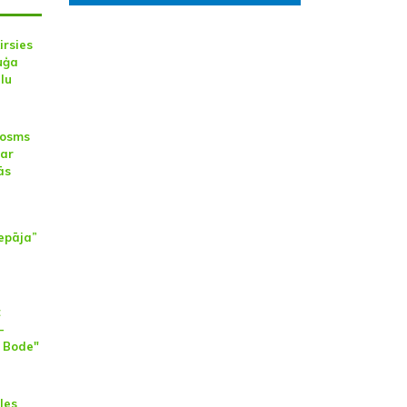
irsies
uģa
lu
posms
par
ās
iepāja”
t
-
 Bode"
les