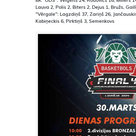
BK "ODS": Veigelts 24, Rodovičs 16, Millers 14,
Lauva 2, Polis 2, Biters 2, Dejus 1, Bružs, Gailī
"Vērgale": Lagzdiņš 37, Zariņš 26, Jančauskis
Kabiņeckis 6, Pirktiņš 3, Semenkovs