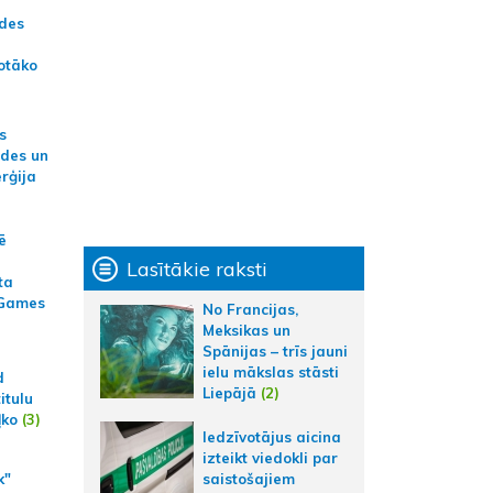
ādes
otāko
s
ides un
erģija
ē
Lasītākie raksti
ta
 Games
No Francijas,
Meksikas un
Spānijas – trīs jauni
ielu mākslas stāsti
d
Liepājā
(2)
itulu
ļko
(3)
Iedzīvotājus aicina
izteikt viedokli par
k"
saistošajiem