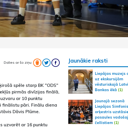
Jaunākie raksti
Dalies ar šo ziņu:
Liepājas muzejs 
uz ekskursijām
vēsturiskajā Latv
šķirošā spēle starp BK "ODS"
Bankas ēkā
(1)
kļūs pirmās divīzijas finālā,
ja uzvaru ar 10 punktu
Jaunajā sezonā
i finālistu pāri. Finālu diena
Liepājas Simfoni
stāvis Dāvis Plūme.
orķestris uzstāsi
pasaules vadoša
čellistiem
(1)
s uzvarēt ar 16 punktu