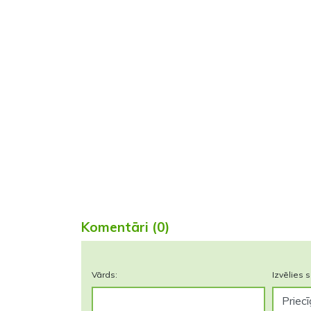
Komentāri (0)
Vārds:
Izvēlies s