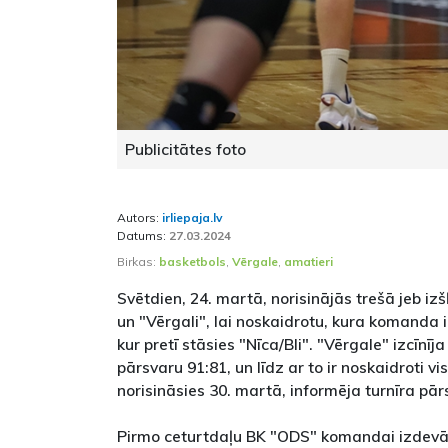
Publicitātes foto
Autors:
irliepaja.lv
Datums:
27.03.2024
Birkas:
basketbols
,
Vērgale
,
amatieri
Svētdien, 24. martā, norisinājās trešā jeb iz
un "Vērgali", lai noskaidrotu, kura komanda ie
kur pretī stāsies "Nīca/Bli". "Vērgale" izcīnī
pārsvaru 91:81, un līdz ar to ir noskaidroti vis
norisināsies 30. martā, informēja turnīra pār
Pirmo ceturtdaļu BK "ODS" komandai izdevā