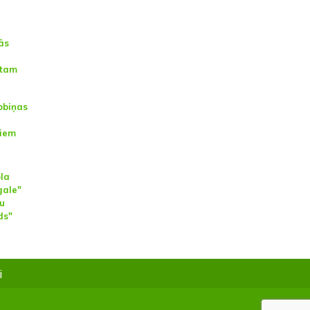
ās
u
ātam
obiņas
niem
ola
gale"
tu
ds"
i