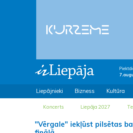
Piektdi
7.aug
Liepājnieki
Bizness
Kultūra
Koncerts
Liepāja 2027
Te
"Vērgale" iekļūst pilsētas 
finālā