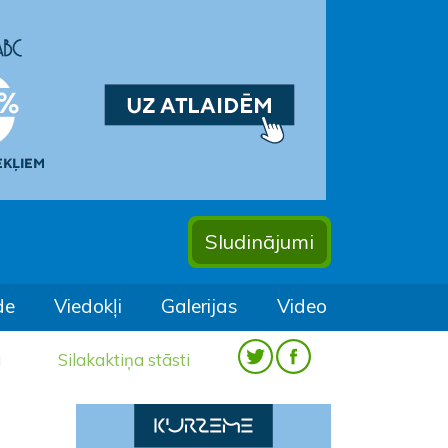
Sludinājumi
de
Viedokļi
Galerijas
Video
a
Silakaktiņa stāsti