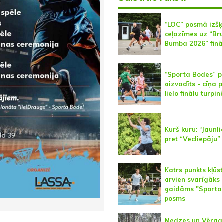
“LOC” posmā izšķ
ceļazīmes uz “Br
Bumba 2026” finā
“Sporta Bodes” 
aizvadīts - cīņa 
lielo finālu turpin
Kurš kuru: “Jaunl
pret “Vecliepāju”
Katrs punkts kļūs
arvien svarīgāks 
gaidāms "Sporta
posms
Medzes un Vērga