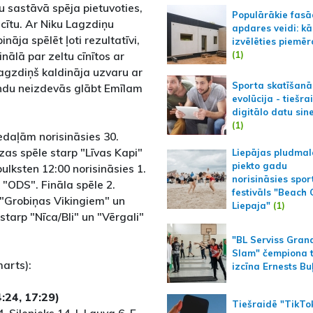
u sastāvā spēja pietuvoties,
Populārākie fas
icītu. Ar Niku Lagzdiņu
apdares veidi: kā
nāja spēlēt ļoti rezultatīvi,
izvēlēties piemēr
(1)
inālā par zeltu cīnītos ar
Lagzdiņš kaldināja uzvaru ar
Sporta skatīšanā
ndu neizdevās glābt Emīlam
evolūcija - tiešra
digitālo datu sin
(1)
edaļām norisināsies 30.
nzas spēle starp "Līvas Kapi"
Liepājas pludmal
piekto gadu
lksten 12:00 norisināsies 1.
norisināsies spor
 "ODS". Fināla spēle 2.
festivāls "Beach
p "Grobiņas Vikingiem" un
Liepaja"
(1)
s starp "Nīca/Bli" un "Vērgali"
"BL Serviss Gran
Slam" čempiona t
marts):
izcīna Ernests Bu
:24, 17:29)
Tiešraidē "TikTo