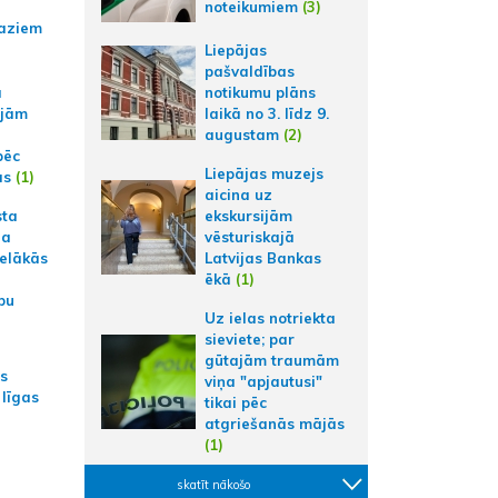
noteikumiem
(3)
aziem
Liepājas
pašvaldības
a
notikumu plāns
ajām
laikā no 3. līdz 9.
augustam
(2)
pēc
Liepājas muzejs
ās
(1)
aicina uz
sta
ekskursijām
na
vēsturiskajā
ielākās
Latvijas Bankas
ēkā
(1)
bu
Uz ielas notriekta
sieviete; par
gūtajām traumām
as
viņa "apjautusi"
 līgas
tikai pēc
atgriešanās mājās
(1)
skatīt nākošo