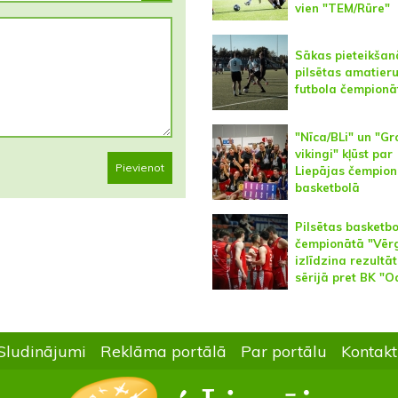
vien "TEM/Rūre"
Sākas pieteikšan
pilsētas amatier
futbola čempion
"Nīca/BLi" un "Gr
vikingi" kļūst par
Pievienot
Liepājas čempio
basketbolā
Pilsētas basketb
čempionātā "Vēr
izlīdzina rezultā
sērijā pret BK "O
Sludinājumi
Reklāma portālā
Par portālu
Kontakt