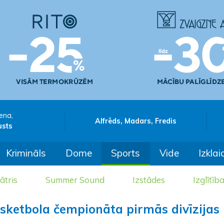
ena,
Alfrēds, Madars, Fredis
usts
Krimināls
Dome
Sports
Vide
Izklai
ātris
Summer Sound
Izstādes
Izglītīb
basketbola čempionāta pirmās divīzijas