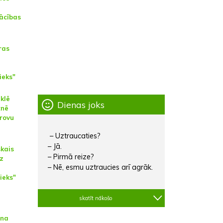
ācības
ras
ieks"
eklē
Dienas joks
tnē
rovu
– Uztraucaties?
– Jā.
skais
– Pirmā reize?
uz
– Nē, esmu uztraucies arī agrāk.
ieks"
skatīt nākošo
ina