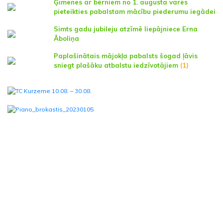
Ģimenes ar bērniem no 1. augusta varēs
pieteikties pabalstam mācību piederumu iegādei
Simts gadu jubileju atzīmē liepājniece Erna
Āboliņa
Paplašinātais mājokļa pabalsts šogad ļāvis
sniegt plašāku atbalstu iedzīvotājiem
(1)