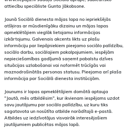
attiecību speciāliste Gunta Jākobsone.
Jaunā Sociālā dienesta mājas lapa no iepriekšējās
atšķiras ar mūsdienīgāku dizainu un mājas lapas
apmeklētājiem vieglāk lietojamu informācijas
izkārtojumu. Galvenais akcents likts uz plašu
informāciju par liepājniekiem pieejamo sociālo palīdzību,
sociālo darbu, sociālajiem pakalpojumiem, iespējām
nepieciešamības gadījumā saņemt pabalstu dzīves
situācijas uzlabošanai vai noformēt trūcīgās vai
maznodrošinātās personas statusu. Pieejama arī plaša
informācija par Sociālā dienesta institūcijām.
Jaunums ir lapas apmeklētājiem domātā aptauja
"Jautā, mēs atbildēsim", kur ikvienam iespējams uzdot
savu jautājumu par sociālo palīdzību, uz kuru tiks
sagatavota un nosūtīta atbilde norādītajā e-pastā.
Atbildes uz iedzīvotājus visvairāk interesējošiem
jautājumiem publicētas mājas lapā.