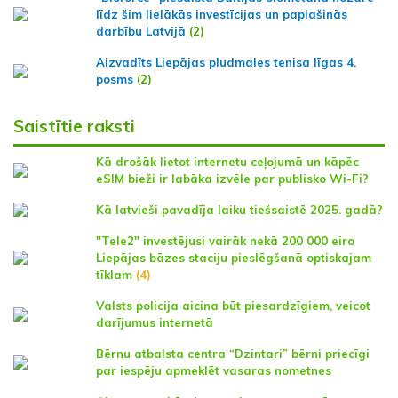
līdz šim lielākās investīcijas un paplašinās
darbību Latvijā
(2)
Aizvadīts Liepājas pludmales tenisa līgas 4.
posms
(2)
Saistītie raksti
Kā drošāk lietot internetu ceļojumā un kāpēc
eSIM bieži ir labāka izvēle par publisko Wi-Fi?
Kā latvieši pavadīja laiku tiešsaistē 2025. gadā?
"Tele2" investējusi vairāk nekā 200 000 eiro
Liepājas bāzes staciju pieslēgšanā optiskajam
tīklam
(4)
Valsts policija aicina būt piesardzīgiem, veicot
darījumus internetā
Bērnu atbalsta centra “Dzintari” bērni priecīgi
par iespēju apmeklēt vasaras nometnes