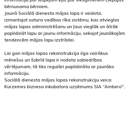
bērnunama bērniem.
Jaunā Sociālā dienesta mājas lapa ir veidota,
izmantojot satura vadības rīka sistēmu, kas atvieglos
mājas lapas administrēšanu un ļaus vieglāk un ātrāk
papildināt lapu ar jaunu informāciju, sekojot jaunākajām
tendencēm mājas lapu izstrādei.
Lai gan mājas lapas rekonstrukcija ilga vairākus
mēnešus un šobrīd lapa ir nodota sabiedrības
vērtējumam, tā tiks regulāri papildināta ar jaunāko
informāciju.
Sociālā dienesta mājas lapas rekonstrukciju veica
Kurzemes biznesa inkubatora uzņēmums SIA “Ambero".