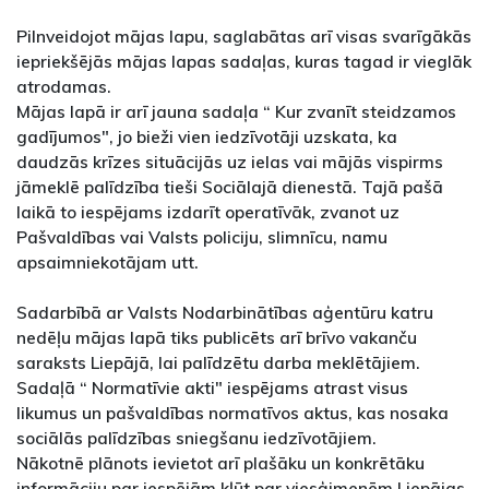
Pilnveidojot mājas lapu, saglabātas arī visas svarīgākās
iepriekšējās mājas lapas sadaļas, kuras tagad ir vieglāk
atrodamas.
Mājas lapā ir arī jauna sadaļa “ Kur zvanīt steidzamos
gadījumos", jo bieži vien iedzīvotāji uzskata, ka
daudzās krīzes situācijās uz ielas vai mājās vispirms
jāmeklē palīdzība tieši Sociālajā dienestā. Tajā pašā
laikā to iespējams izdarīt operatīvāk, zvanot uz
Pašvaldības vai Valsts policiju, slimnīcu, namu
apsaimniekotājam utt.
Sadarbībā ar Valsts Nodarbinātības aģentūru katru
nedēļu mājas lapā tiks publicēts arī brīvo vakanču
saraksts Liepājā, lai palīdzētu darba meklētājiem.
Sadaļā “ Normatīvie akti" iespējams atrast visus
likumus un pašvaldības normatīvos aktus, kas nosaka
sociālās palīdzības sniegšanu iedzīvotājiem.
Nākotnē plānots ievietot arī plašāku un konkrētāku
informāciju par iespējām kļūt par viesģimenēm Liepājas