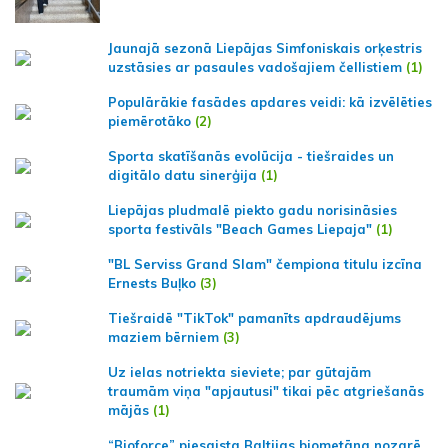
Jaunajā sezonā Liepājas Simfoniskais orķestris
uzstāsies ar pasaules vadošajiem čellistiem
(1)
Populārākie fasādes apdares veidi: kā izvēlēties
piemērotāko
(2)
Sporta skatīšanās evolūcija - tiešraides un
digitālo datu sinerģija
(1)
Liepājas pludmalē piekto gadu norisināsies
sporta festivāls "Beach Games Liepaja"
(1)
"BL Serviss Grand Slam" čempiona titulu izcīna
Ernests Buļko
(3)
Tiešraidē "TikTok" pamanīts apdraudējums
maziem bērniem
(3)
Uz ielas notriekta sieviete; par gūtajām
traumām viņa "apjautusi" tikai pēc atgriešanās
mājās
(1)
“Bioforce” piesaista Baltijas biometāna nozarē