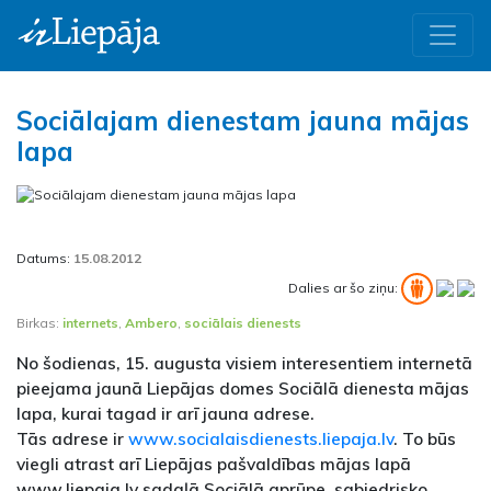
Sociālajam dienestam jauna mājas
lapa
Datums:
15.08.2012
Dalies ar šo ziņu:
Birkas:
internets
,
Ambero
,
sociālais dienests
No šodienas, 15. augusta visiem interesentiem internetā
pieejama jaunā Liepājas domes Sociālā dienesta mājas
lapa, kurai tagad ir arī jauna adrese.
Tās adrese ir
www.socialaisdienests.liepaja.lv
. To būs
viegli atrast arī Liepājas pašvaldības mājas lapā
www.liepaja.lv sadaļā Sociālā aprūpe, sabiedrisko