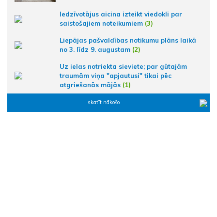
Iedzīvotājus aicina izteikt viedokli par
saistošajiem noteikumiem
(3)
Liepājas pašvaldības notikumu plāns laikā
no 3. līdz 9. augustam
(2)
Uz ielas notriekta sieviete; par gūtajām
traumām viņa "apjautusi" tikai pēc
atgriešanās mājās
(1)
skatīt nākošo