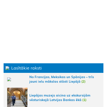
Lasītākie raksti
No Francijas, Meksikas un Spānijas – trīs
jauni ielu mākslas stāsti Liepājā
(2)
Liepājas muzejs aicina uz ekskursijām
vēsturiskajā Latvijas Bankas ēkā
(1)