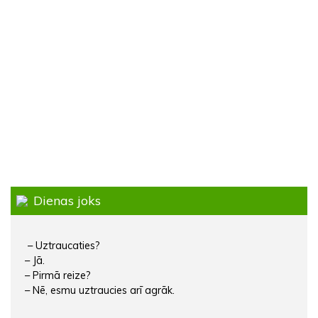
Dienas joks
– Uztraucaties?
– Jā.
– Pirmā reize?
– Nē, esmu uztraucies arī agrāk.