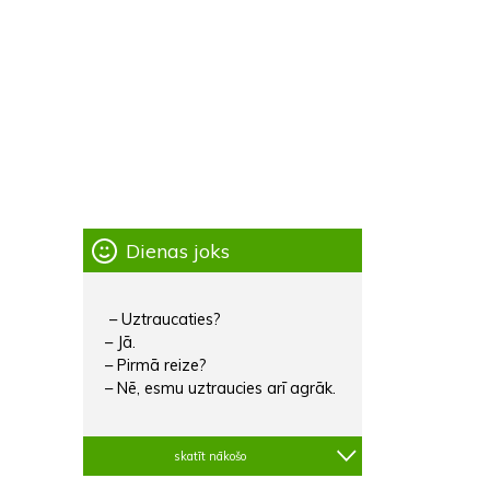
Dienas joks
– Uztraucaties?
– Jā.
– Pirmā reize?
– Nē, esmu uztraucies arī agrāk.
skatīt nākošo