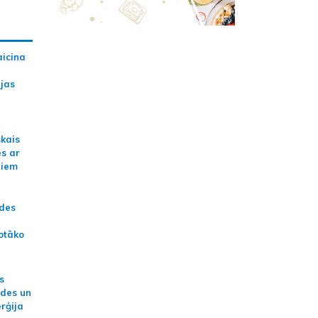
aicina
ijas
skais
es ar
jiem
ādes
otāko
s
ides un
erģija