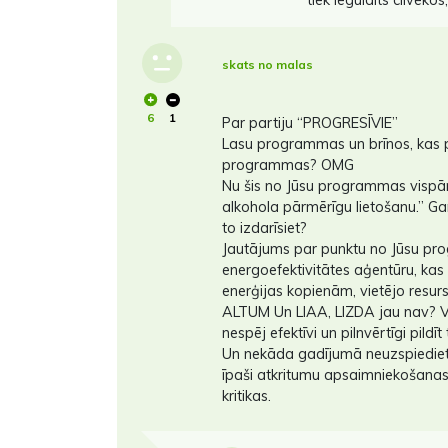
skats no malas
6
1
Par partiju “PROGRESĪVIE”
Lasu programmas un brīnos, kas 
programmas? OMG
Nu šis no Jūsu programmas vispā
alkohola pārmērīgu lietošanu.” Gan
to izdarīsiet?
Jautājums par punktu no Jūsu pr
energoefektivitātes aģentūru, kas 
enerģijas kopienām, vietējo resur
ALTUM Un LIAA, LIZDA jau nav? Vai
nespēj efektīvi un pilnvērtīgi pild
Un nekāda gadījumā neuzspiediet L
īpaši atkritumu apsaimniekošanas 
kritikas.