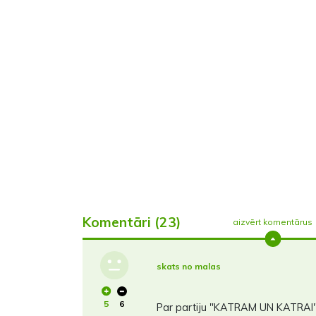
Komentāri (23)
aizvērt komentārus
skats no malas
5
6
Par partiju "KATRAM UN KATRAI