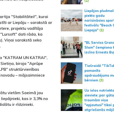
(1)
Liepājas pludmal
piekto gadu
tija "Stabilitātei!", kurai
norisināsies spor
stīti ar Liepāju – sarakstā ar
festivāls "Beach
tere, projektu vadītāja
Liepaja"
(1)
Lursoft" dati rāda, ka
). Viņai sarakstā seko
"BL Serviss Gran
.
Slam" čempiona t
izcīna Ernests Bu
tija "KATRAM UN KATRAI",
Sietiņa, biroja "Aprūpe
Tiešraidē "TikTo
PB" struktūrvienības
pamanīts
s novadu – mājsaimniece
apdraudējums m
bērniem
(3)
Uz ielas notriekt
tātu vietām Saeimā jau
sieviete; par gūt
liepājnieki, kas ir 3,3% no
traumām viņa
dātu ir rīdzinieki.
"apjautusi" tikai 
atgriešanās māj