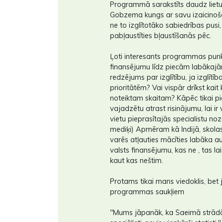
Programmā sarakstīts daudz lietu u
Gobzema kungs ar savu izaicinoš
ne to izglītotāko sabiedrības pusi
pabļaustīties bļaustīšanās pēc.
Ļoti interesants programmas punk
finansējumu līdz piecām labākaj
redzējums par izglītību, ja izglītība
prioritātēm? Vai vispār drīkst kait
noteiktam skaitam? Kāpēc tikai 
vajadzētu atrast risinājumu, lai i
vietu pieprasītajās specialistu noza
mediķi) Apmēram kā Indijā, skolas 
varēs atļauties mācīties labāka a
valsts finansējumu, kas ne , tas la
kaut kas neštim.
Protams tikai mans viedoklis, bet 
programmas saukļiem
"Mums jāpanāk, ka Saeimā strādā