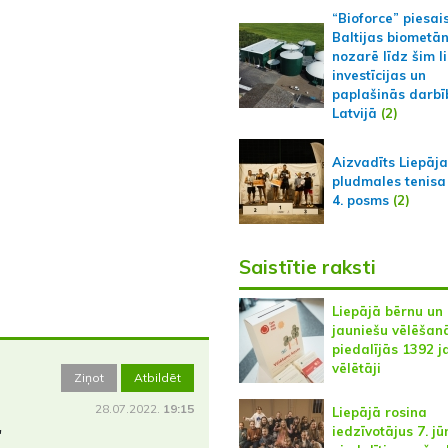
“Bioforce” piesai
Baltijas biometā
nozarē līdz šim l
investīcijas un
paplašinās darbī
Latvijā
(2)
Aizvadīts Liepāj
pludmales tenisa
4. posms
(2)
Saistītie raksti
Liepājā bērnu un
jauniešu vēlēšan
piedalījās 1392 j
vēlētāji
Ziņot
Atbildēt
28.07.2022.
19:15
Liepājā rosina
iedzīvotājus 7. jū
"