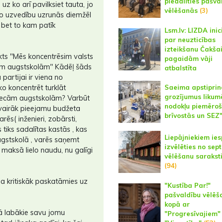
piedalīties pašva
z ko arī pavilksiet tauta, jo
vēlēšanās
(3)
o uzvedību uzrunās diemžēl
, bet to kam patīk
Lsm.lv: LIZDA inic
par neuzticības
izteikšanu Čakša
ts "Mēs koncentrēsim valsts
pagaidām vāji
ām augstskolām" Kādēļ šāds
atbalstīta
 partijai ir viena no
 ko koncentrēt turklāt
Saeima apstiprin
grozījumus likum
piecām augstskolām? Varbūt
nodokļu piemēro
r vairāk pieejamu budžeta
brīvostās un SEZ
rēs( inženieri, zobārsti,
tiks sadalītas kastās , kas
Liepājniekiem ies
ugstskolā , varēs saņemt
izvēlēties no sep
i maksā lielo naudu, nu galīgi
vēlēšanu sarakst
(94)
ja kritiskāk paskatāmies uz
"Kustība Par!"
pašvaldību vēlēš
kopā ar
 labākie savu jomu
"Progresīvajiem"