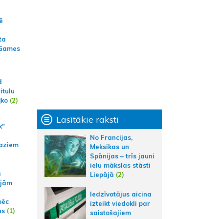
ē
ta
 Games
d
itulu
ļko
(2)
Lasītākie raksti
k"
No Francijas,
aziem
Meksikas un
Spānijas – trīs jauni
ielu mākslas stāsti
a
Liepājā
(2)
ajām
Iedzīvotājus aicina
pēc
izteikt viedokli par
ās
(1)
saistošajiem