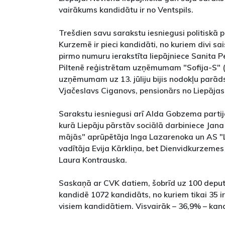
vairākums kandidātu ir no Ventspils.
Trešdien savu sarakstu iesniegusi politiskā par
Kurzemē ir pieci kandidāti, no kuriem divi sai
pirmo numuru ierakstīta liepājniece Sanita Pe
Piltenē reģistrētam uzņēmumam "Sofija-S" ("
uzņēmumam uz 13. jūliju bijis nodokļu parāds
Vjačeslavs Ciganovs, pensionārs no Liepājas
Sarakstu iesniegusi arī Alda Gobzema par
kurā Liepāju pārstāv sociālā darbiniece Jana 
mājās" aprūpētāja Inga Lazarenoka un AS "L
vadītāja Evija Kārkliņa, bet Dienvidkurzeme
Laura Kontrauska.
Saskaņā ar CVK datiem, šobrīd uz 100 depu
kandidē 1072 kandidāts, no kuriem tikai 35 ir 
visiem kandidātiem. Visvairāk – 36,9% – kandi