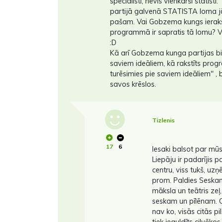
speciālisti, nevis vienkārši statisti
partijā galvenā STATISTA loma
pašam. Vai Gobzema kungs ieraks
programmā ir sapratis tā lomu? Vai 
:D
Kā arī Gobzema kunga partijas bied
saviem ideāliem, kā rakstīts pro
turēsimies pie saviem ideāliem'' , b
savos krēslos.
Tizlenis
17
6
Iesaki balsot par mū
Liepāju ir padarījis p
centru, viss tukš, uz
prom. Paldies Seskam
māksla un teātris zeļ,
seskam un pīlēnam. Ci
nav ko, visās citās pi
tiek ieguldīts cilvēkos,