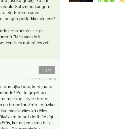
." tad jāsaka godīgi, ka šai
"Vienotību"
(53)
 jāiedala Gobzema kungam
tot šo teikumu savā
arī grib palikt tikai aktieris?
ri ne tikai turēsies pie
grammā "Mēs vienkārši
et centīsies noturēties arī
Ziņot
28.07.2022.
19:15
su pamuļķu baru, kurš jau tā
ar bedri? Pastaigājiet pa
ņēmumi izkūp, cilvēki brauc
 un brandžai. Zato... mūzika,
 kuri piesūkušies kā dēles
lvēkiem te pat darīt jēdzīgi
lsētās, kur nesen esmu bijis,
 šeit... Dievs sazin kur..