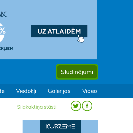
Sludinājumi
de
Viedokļi
Galerijas
Video
a
Silakaktiņa stāsti