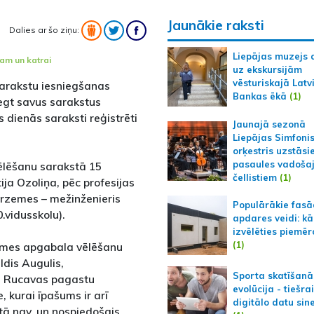
Jaunākie raksti
Dalies ar šo ziņu:
Liepājas muzejs 
am un katrai
uz ekskursijām
vēsturiskajā Latv
arakstu iesniegšanas
Bankas ēkā
(1)
iegt savus sarakstus
 dienās saraksti reģistrēti
Jaunajā sezonā
Liepājas Simfoni
orķestris uzstāsi
pasaules vadoša
ēlēšanu sarakstā 15
čellistiem
(1)
tija Ozoliņa, pēc profesijas
kurzemes – mežinženieris
Populārākie fas
.vidusskolu).
apdares veidi: kā
izvēlēties piemēr
(1)
zemes apgabala vēlēšanu
ldis Augulis,
Sporta skatīšanā
n Rucavas pagastu
evolūcija - tiešra
 kurai īpašums ir arī
digitālo datu sin
tā nav, un nospiedošais