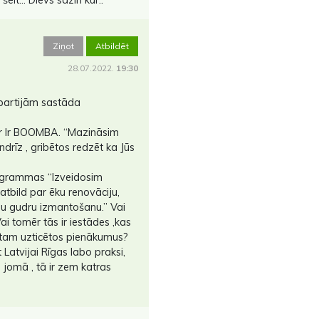
Ziņot
Atbildēt
28.07.2022.
19:30
partijām sastāda
r Ir BOOMBA. “Mazināsim
drīz , gribētos redzēt ka Jūs
ogrammas “Izveidosim
atbild par ēku renovāciju,
su gudru izmantošanu.” Vai
 tomēr tās ir iestādes ,kas
īt tam uzticētos pienākumus?
atvijai Rīgas labo praksi,
jomā , tā ir zem katras