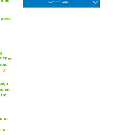
ldību
skatīt nākošo
iatīva
i
a
ā "Par
šanu
"
(3)
pēja
tiņiem
iem
anās
 un