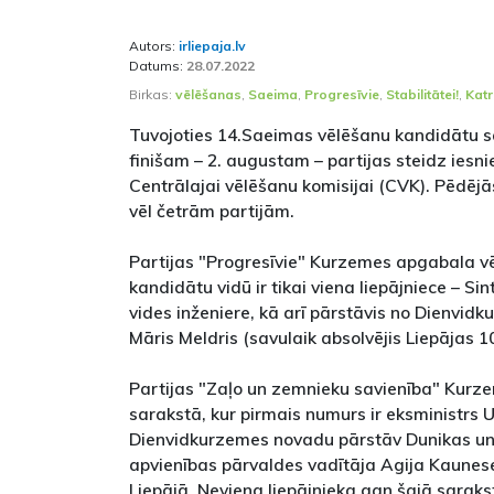
Autors:
irliepaja.lv
Datums:
28.07.2022
Birkas:
vēlēšanas
,
Saeima
,
Progresīvie
,
Stabilitātei!
,
Katr
Tuvojoties 14.Saeimas vēlēšanu kandidātu s
finišam – 2. augustam – partijas steidz iesn
Centrālajai vēlēšanu komisijai (CVK). Pēdējās
vēl četrām partijām.
Partijas "Progresīvie" Kurzemes apgabala v
kandidātu vidū ir tikai viena liepājniece – Sin
vides inženiere, kā arī pārstāvis no Dienvid
Māris Meldris (savulaik absolvējis Liepājas 10
Partijas "Zaļo un zemnieku savienība" Kur
sarakstā, kur pirmais numurs ir eksministrs U
Dienvidkurzemes novadu pārstāv Dunikas u
apvienības pārvaldes vadītāja Agija Kaunese,
Liepājā. Neviena liepājnieka gan šajā saraks