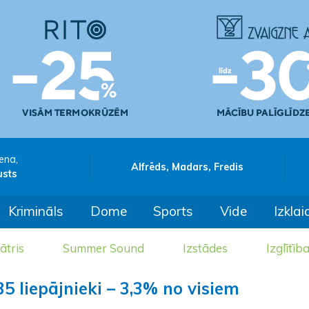
ena,
Alfrēds, Madars, Fredis
usts
Krimināls
Dome
Sports
Vide
Izklai
ātris
Summer Sound
Izstādes
Izglītīb
5 liepājnieki – 3,3% no visiem