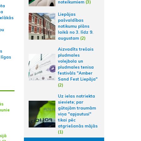
noteikumiem
(3)
sta
na
Liepājas
ielākās
pašvaldības
notikumu plāns
bu
laikā no 3. līdz 9.
augustam
(2)
Aizvadīts trešais
as
pludmales
 līgas
volejbola un
pludmales tenisa
festivāls "Amber
Sand Fest Liepāja"
(2)
Uz ielas notriekta
sieviete; par
ās
gūtajām traumām
aunie
viņa "apjautusi"
tikai pēc
atgriešanās mājās
(1)
nijā