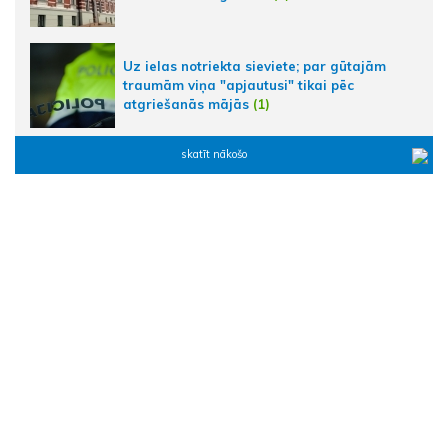
Uz ielas notriekta sieviete; par gūtajām
traumām viņa "apjautusi" tikai pēc
atgriešanās mājās
(1)
skatīt nākošo