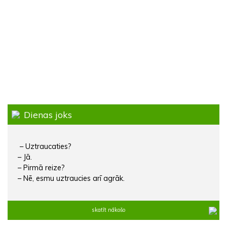
Dienas joks
– Uztraucaties?
– Jā.
– Pirmā reize?
– Nē, esmu uztraucies arī agrāk.
skatīt nākošo