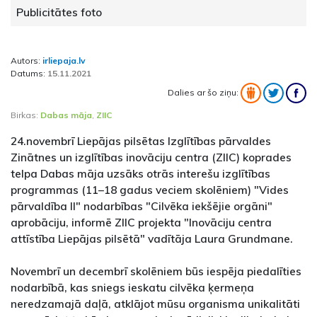
Publicitātes foto
Autors:
irliepaja.lv
Datums:
15.11.2021
Dalies ar šo ziņu:
Birkas:
Dabas māja
,
ZIIC
24.novembrī Liepājas pilsētas Izglītības pārvaldes
Zinātnes un izglītības inovāciju centra (ZIIC) koprades
telpa Dabas māja uzsāks otrās interešu izglītības
programmas (11–18 gadus veciem skolēniem) "Vides
pārvaldība II" nodarbības "Cilvēka iekšējie orgāni"
aprobāciju, informē ZIIC projekta "Inovāciju centra
attīstība Liepājas pilsētā" vadītāja Laura Grundmane.
Novembrī un decembrī skolēniem būs iespēja piedalīties
nodarbībā, kas sniegs ieskatu cilvēka ķermeņa
neredzamajā daļā, atklājot mūsu organisma unikalitāti