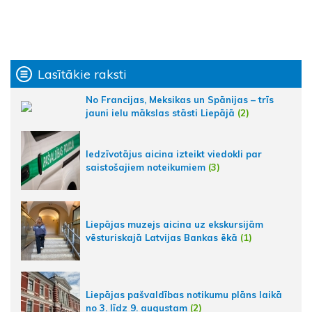
Lasītākie raksti
No Francijas, Meksikas un Spānijas – trīs
jauni ielu mākslas stāsti Liepājā
(2)
Iedzīvotājus aicina izteikt viedokli par
saistošajiem noteikumiem
(3)
Liepājas muzejs aicina uz ekskursijām
vēsturiskajā Latvijas Bankas ēkā
(1)
Liepājas pašvaldības notikumu plāns laikā
no 3. līdz 9. augustam
(2)