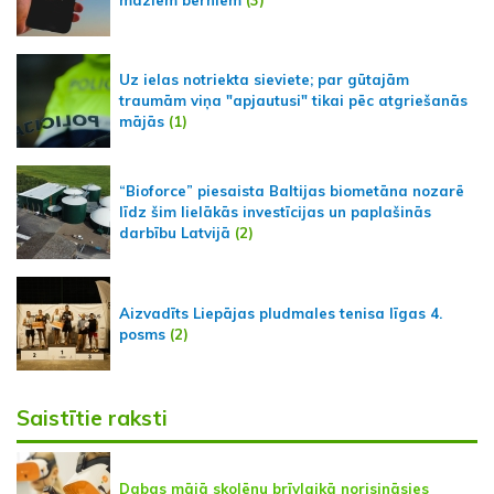
Uz ielas notriekta sieviete; par gūtajām
traumām viņa "apjautusi" tikai pēc atgriešanās
mājās
(1)
“Bioforce” piesaista Baltijas biometāna nozarē
līdz šim lielākās investīcijas un paplašinās
darbību Latvijā
(2)
Aizvadīts Liepājas pludmales tenisa līgas 4.
posms
(2)
Saistītie raksti
Dabas mājā skolēnu brīvlaikā norisināsies