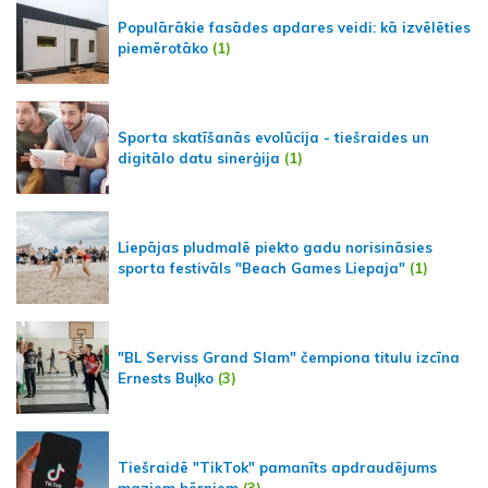
Populārākie fasādes apdares veidi: kā izvēlēties
piemērotāko
(1)
Sporta skatīšanās evolūcija - tiešraides un
digitālo datu sinerģija
(1)
Liepājas pludmalē piekto gadu norisināsies
sporta festivāls "Beach Games Liepaja"
(1)
"BL Serviss Grand Slam" čempiona titulu izcīna
Ernests Buļko
(3)
Tiešraidē "TikTok" pamanīts apdraudējums
maziem bērniem
(3)