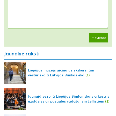
Pievienot
Jaunākie raksti
Liepājas muzejs aicina uz ekskursijām
vēsturiskajā Latvijas Bankas ēkā
(1)
Jaunajā sezonā Liepājas Simfoniskais orķestris
uzstāsies ar pasaules vadošajiem čellistiem
(1)