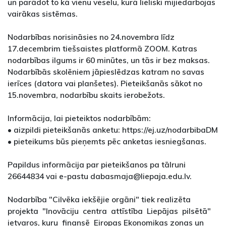
un parādot to kā vienu veselu, kurā lieliski mijiedarbojas
vairākas sistēmas.
Nodarbības norisināsies no 24.novembra līdz
17.decembrim tiešsaistes platformā ZOOM. Katras
nodarbības ilgums ir 60 minūtes, un tās ir bez maksas.
Nodarbībās skolēniem jāpieslēdzas katram no savas
ierīces (datora vai planšetes). Pieteikšanās sākot no
15.novembra, nodarbību skaits ierobežots.
Informācija, lai pieteiktos nodarbībām:
• aizpildi pieteikšanās anketu: https://ej.uz/nodarbibaDM
• pieteikums būs pieņemts pēc anketas iesniegšanas.
Papildus informācija par pieteikšanos pa tālruni
26644834 vai e-pastu dabasmaja@liepaja.edu.lv.
Nodarbība "Cilvēka iekšējie orgāni" tiek realizēta
projekta "Inovāciju centra attīstība Liepājas pilsētā"
ietvaros, kuru finansē Eiropas Ekonomikas zonas un