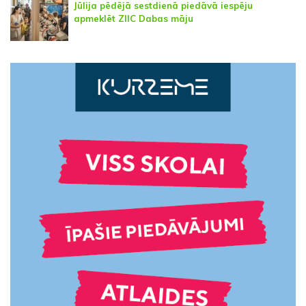
Jūlija pēdējā sestdienā piedāvā iespēju
apmeklēt ZIIC Dabas māju