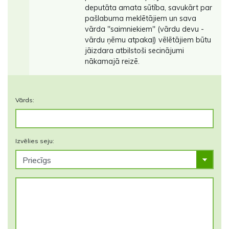
deputāta amata sūtība, savukārt par
pašlabuma meklētājiem un sava
vārda ''saimniekiem'' (vārdu devu -
vārdu ņēmu atpakaļ) vēlētājiem būtu
jāizdara atbilstoši secinājumi
nākamajā reizē.
Vārds:
Izvēlies seju: