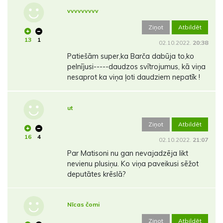
vvvvvvvvv
Ziņot
Atbildēt
13
1
02.10.2022.
20:38
Patiešām super,ka Barča dabūja to,ko
pelnījusi-----daudzos svītrojumus, kā viņa
nesaprot ka viņa ļoti daudziem nepatīk !
ut
Ziņot
Atbildēt
16
4
02.10.2022.
21:07
Par Matisoni nu gan nevajadzēja likt
nevienu plusiņu. Ko viņa paveikusi sēžot
deputātes krēslā?
Nīcas čomi
Ziņot
Atbildēt