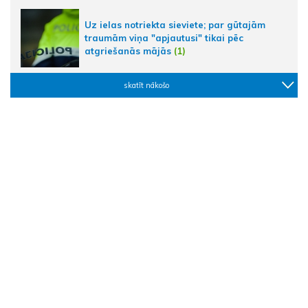
Uz ielas notriekta sieviete; par gūtajām
traumām viņa "apjautusi" tikai pēc
atgriešanās mājās
(1)
skatīt nākošo