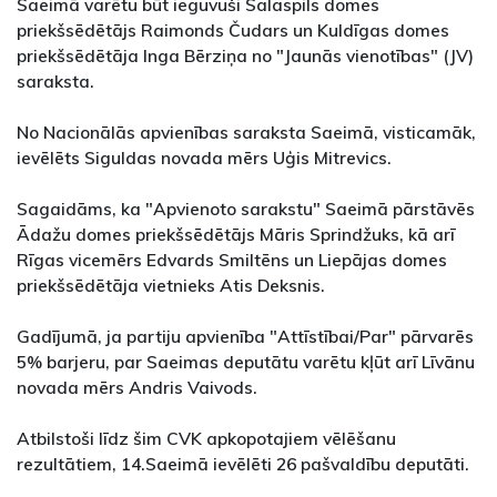
Saeimā varētu būt ieguvuši Salaspils domes
priekšsēdētājs Raimonds Čudars un Kuldīgas domes
priekšsēdētāja Inga Bērziņa no "Jaunās vienotības" (JV)
saraksta.
No Nacionālās apvienības saraksta Saeimā, visticamāk,
ievēlēts Siguldas novada mērs Uģis Mitrevics.
Sagaidāms, ka "Apvienoto sarakstu" Saeimā pārstāvēs
Ādažu domes priekšsēdētājs Māris Sprindžuks, kā arī
Rīgas vicemērs Edvards Smiltēns un Liepājas domes
priekšsēdētāja vietnieks Atis Deksnis.
Gadījumā, ja partiju apvienība "Attīstībai/Par" pārvarēs
5% barjeru, par Saeimas deputātu varētu kļūt arī Līvānu
novada mērs Andris Vaivods.
Atbilstoši līdz šim CVK apkopotajiem vēlēšanu
rezultātiem, 14.Saeimā ievēlēti 26 pašvaldību deputāti.