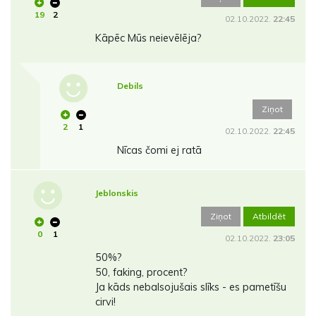
19
2
02.10.2022.
22:45
Kāpēc Mūs neievēlēja?
Debils
Ziņot
2
1
02.10.2022.
22:45
Nīcas čomi ej ratā
Jeblonskis
Ziņot
Atbildēt
0
1
02.10.2022.
23:05
50%?
50, faking, procent?
Ja kāds nebalsojušais slīks - es pametīšu
cirvi!