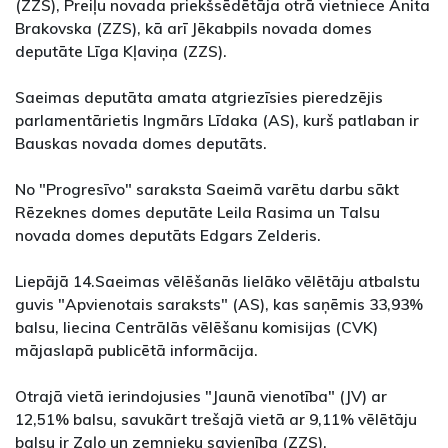
(ZZS), Preiļu novada priekšsēdētāja otrā vietniece Anita
Brakovska (ZZS), kā arī Jēkabpils novada domes
deputāte Līga Kļaviņa (ZZS).
Saeimas deputāta amata atgriezīsies pieredzējis
parlamentārietis Ingmārs Līdaka (AS), kurš patlaban ir
Bauskas novada domes deputāts.
No "Progresīvo" saraksta Saeimā varētu darbu sākt
Rēzeknes domes deputāte Leila Rasima un Talsu
novada domes deputāts Edgars Zelderis.
Liepājā 14.Saeimas vēlēšanās lielāko vēlētāju atbalstu
guvis "Apvienotais saraksts" (AS), kas saņēmis 33,93%
balsu, liecina Centrālās vēlēšanu komisijas (CVK)
mājaslapā publicētā informācija.
Otrajā vietā ierindojusies "Jaunā vienotība" (JV) ar
12,51% balsu, savukārt trešajā vietā ar 9,11% vēlētāju
balsu ir Zaļo un zemnieku savienība (ZZS).