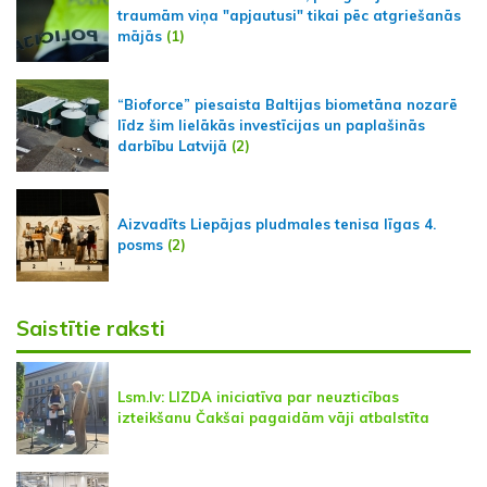
traumām viņa "apjautusi" tikai pēc atgriešanās
mājās
(1)
“Bioforce” piesaista Baltijas biometāna nozarē
līdz šim lielākās investīcijas un paplašinās
darbību Latvijā
(2)
Aizvadīts Liepājas pludmales tenisa līgas 4.
posms
(2)
Saistītie raksti
Lsm.lv: LIZDA iniciatīva par neuzticības
izteikšanu Čakšai pagaidām vāji atbalstīta