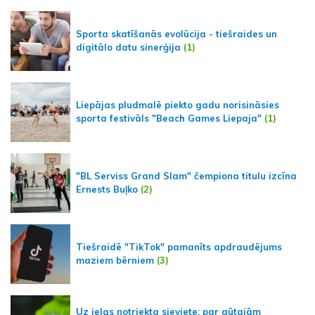
Sporta skatīšanās evolūcija - tiešraides un
digitālo datu sinerģija
(1)
Liepājas pludmalē piekto gadu norisināsies
sporta festivāls "Beach Games Liepaja"
(1)
"BL Serviss Grand Slam" čempiona titulu izcīna
Ernests Buļko
(2)
Tiešraidē "TikTok" pamanīts apdraudējums
maziem bērniem
(3)
Uz ielas notriekta sieviete; par gūtajām