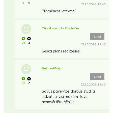
6
4
02.10.2022.
18:40
Pilnmēness ietekme?
Tā vel aizrotēs līdz tevīm
Ziņot
27
3
02.10.2022.
18:40
Seska plāns realizējies!
Nuļļu rotācijai
Ziņot
30
7
02.10.2022.
18:40
Savus paveiktos darbus studijā
lūdzu! Lai visi redzam Tavu
nenovērtēto ģēniju.