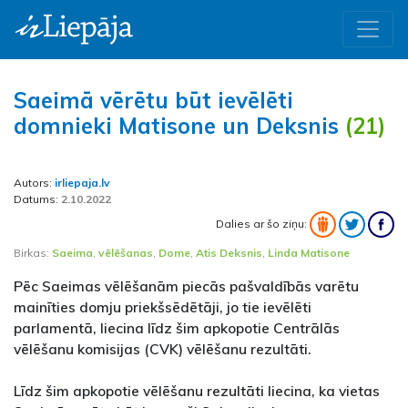
Saeimā vērētu būt ievēlēti
domnieki Matisone un Deksnis
(21)
Autors:
irliepaja.lv
Datums:
2.10.2022
Dalies ar šo ziņu:
Birkas:
Saeima
,
vēlēšanas
,
Dome
,
Atis Deksnis
,
Linda Matisone
Pēc Saeimas vēlēšanām piecās pašvaldībās varētu
mainīties domju priekšsēdētāji, jo tie ievēlēti
parlamentā, liecina līdz šim apkopotie Centrālās
vēlēšanu komisijas (CVK) vēlēšanu rezultāti.
Līdz šim apkopotie vēlēšanu rezultāti liecina, ka vietas