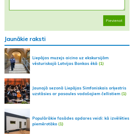
Pievienot
Jaunākie raksti
Liepājas muzejs aicina uz ekskursijām
vēsturiskajā Latvijas Bankas ēkā
(1)
Jaunajā sezonā Liepājas Simfoniskais orķestris
uzstāsies ar pasaules vadošajiem čellistiem
(1)
Populārākie fasādes apdares veidi: kā izvēlēties
piemērotāko
(1)