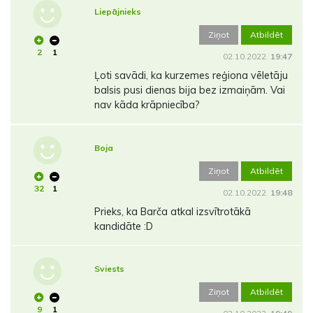
Liepājnieks
Ziņot
Atbildēt
2
1
02.10.2022.
19:47
Ļoti savādi, ka kurzemes reģiona vēletāju
balsis pusi dienas bija bez izmaiņām. Vai
nav kāda krāpniecība?
Boja
Ziņot
Atbildēt
32
1
02.10.2022.
19:48
Prieks, ka Barča atkal izsvītrotākā
kandidāte :D
Sviests
Ziņot
Atbildēt
9
1