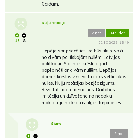
Gaidam.
Nuļļu rotācija
Ziņot
Atbildēt
16
8
02.10.2022.
18:40
Liepāja var priecāties, ka būs tikusi vaļā
no divām politiskajām nullēm. Latvijas
politika un Saeimas krēsli tagad
papildināti ar divām nullēm. Liepājas
domes krēslos viņu vietā nāks vēl lielākas
nulles. Nuļļu rotācijas bezjēdzīgums.
Rezultāts no tā nemainās. Darbības
imitācija un dzīvošana no nodokļu
maksātāju maksātās algas turpināsies.
Signe
Ziņot