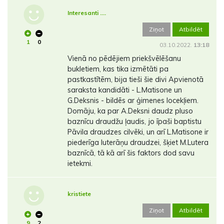
Interesanti ....
Ziņot
Atbildēt
1
0
03.10.2022.
13:18
Vienā no pēdējiem priekšvēlēšanu
bukletiem, kas tika izmētāti pa
pastkastītēm, bija tieši šie divi Apvienotā
saraksta kandidāti - L.Matisone un
G.Deksnis - bildēs ar ģimenes locekļiem.
Domāju, ka par A.Deksni daudz pluso
baznīcu draudžu ļaudis, jo īpaši baptistu
Pāvila draudzes cilvēki, un arī L.Matisone ir
piederīga luterāņu draudzei, šķiet M.Lutera
baznīcā, tā kā arī šis faktors dod savu
ietekmi.
kristiete
Ziņot
Atbildēt
9
2