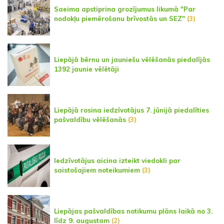
Saeima apstiprina grozījumus likumā "Par
nodokļu piemērošanu brīvostās un SEZ"
(3)
Liepājā bērnu un jauniešu vēlēšanās piedalījās
1392 jaunie vēlētāji
Liepājā rosina iedzīvotājus 7. jūnijā piedalīties
pašvaldību vēlēšanās
(3)
Iedzīvotājus aicina izteikt viedokli par
saistošajiem noteikumiem
(3)
Liepājas pašvaldības notikumu plāns laikā no 3.
līdz 9. augustam
(2)