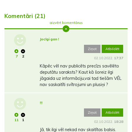
Komentāri (21)
aizvērt komentārus
Jocīgi gan !
Ziņot
Atbildēt
7
2
02.10.2022.
17:37
Kāpēc vēl nav publicēts precīzs savēlēto
deputātu saraksts? Kaut kā šoreiz ilgi
jāgaida uz informāciju,vai tad tiešām VĒL
nav saskaitīti svītrojumi un plusiņi ?
!!!
Ziņot
Atbildēt
11
1
02.10.2022.
18:28
Jā, tik ilgi vēl nekad nav skaitītas balsis.