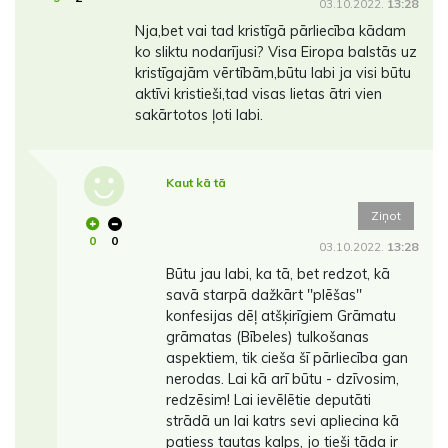
03.10.2022.
13:28
Nja,bet vai tad kristīgā pārliecība kādam
ko sliktu nodarījusi? Visa Eiropa balstās uz
kristīgajām vērtībām,būtu labi ja visi būtu
aktīvi kristieši,tad visas lietas ātri vien
sakārtotos ļoti labi.
Kaut kā tā
Ziņot
0
0
03.10.2022.
13:28
Būtu jau labi, ka tā, bet redzot, kā
savā starpā dažkārt ''plēšas''
konfesijas dēļ atšķirīgiem Grāmatu
grāmatas (Bībeles) tulkošanas
aspektiem, tik cieša šī pārliecība gan
nerodas. Lai kā arī būtu - dzīvosim,
redzēsim! Lai ievēlētie deputāti
strādā un lai katrs sevi apliecina kā
patiess tautas kalps, jo tieši tāda ir