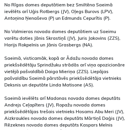
No Rīgas domes deputātiem bez Smiltēna Saeimā
ievēlēts arī Uģis Rotbergs (JV), Oļegs Burovs (LPV),
Antoņina Ņenaševa (P) un Edmunds Cepurītis (P).
No Valmieras novada domes deputātiem uz Saeimu
varētu doties Jānis Skrastiņš (JV), Juris Jakovins (ZZS),
Harijs Rokpelnis un Jānis Grasbergs (NA).
Saeimā, visticamāk, kopā ar Ādažu novada domes
priekšsēdētāju Sprindžuku strādās arī viņa opozicionāre
vietējā pašvaldībā Daiga Mieriņa (ZZS). Liepājas
pašvaldību Saeimā pārstāvēs priekšsēdētāja vietnieks
Deksnis un deputāte Linda Matisone (AS).
Saeimā ievēlēts arī Madonas novada domes deputāts
Andrejs Ceļapīters (JV), Ropažu novada domes
priekšsēdētājas trešais vietnieks Hosams Abu Meri (JV),
Aizkraukles novada domes deputāts Mārtiņš Daģis (JV),
Rēzeknes novada domes deputāts Kaspars Melnis