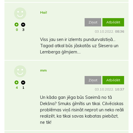
Hai!
Ziņot
Atbildēt
0
3
03.10.2022.
08:36
Viss jau sen ir izlemts pundurvalstiņā…
Tagad atkal būs jāskatās uz Šlesera un
Lemberga ģīmjiem….
mm
Ziņot
Atbildēt
4
1
03.10.2022.
10:37
Un kāda gan jēga būs Saeimā no tā
Dekšna? Smuks ģīmītis un tikai. Cilvēciskas
problēmas viņš risināt neprot un neko reāli
realizēt, ka tikai savas kabatas piebāzt,
ne tik!