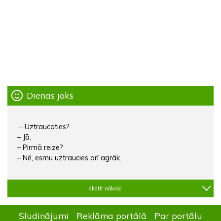
Dienas joks
– Uztraucaties?
– Jā.
– Pirmā reize?
– Nē, esmu uztraucies arī agrāk.
skatīt nākošo
Sludinājumi
Reklāma portālā
Par portālu