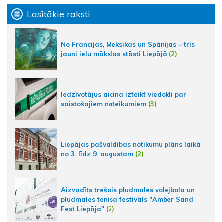
Lasītākie raksti
No Francijas, Meksikas un Spānijas – trīs
jauni ielu mākslas stāsti Liepājā
(2)
Iedzīvotājus aicina izteikt viedokli par
saistošajiem noteikumiem
(3)
Liepājas pašvaldības notikumu plāns laikā
no 3. līdz 9. augustam
(2)
Aizvadīts trešais pludmales volejbola un
pludmales tenisa festivāls "Amber Sand
Fest Liepāja"
(2)