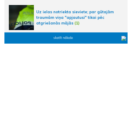
Uz ielas notriekta sieviete; par gūtajām
traumām viņa "apjautusi" tikai pēc
atgriešanās mājās
(1)
skatīt nākošo