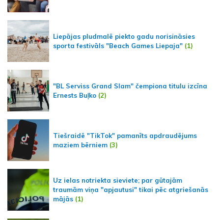
Liepājas pludmalē piekto gadu norisināsies
sporta festivāls "Beach Games Liepaja"
(1)
"BL Serviss Grand Slam" čempiona titulu izcīna
Ernests Buļko
(2)
Tiešraidē "TikTok" pamanīts apdraudējums
maziem bērniem
(3)
Uz ielas notriekta sieviete; par gūtajām
traumām viņa "apjautusi" tikai pēc atgriešanās
mājās
(1)