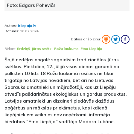
Foto: Edgars Pohevičs
Autors:
irliepaja.lv
Datums:
10.07.2024
Dalies ar šo ziņu:
Birkas:
tirdziņš
,
Jūras svētki
,
Rožu laukums
,
Etno Liepāja
Šajā nedēļas nogalē sagaidīsim tradicionālos Jūras
svētkus. Piektdien, 12. jūlijā visas dienas garumā no
pulksten 10 līdz 18 Rožu laukumā rosīsies ne tikai
tirgotāji no Latvijas novadiem, bet arī no Lietuvas.
Sabrauks amatnieki un mājražotāji, kas uz Liepāju
atvedīs pašdarinātus ekoloģiskus un gardus produktus.
Latvijas amatnieki un dizaineri piedāvās dažādus
apģērbus un mākslas priekšmetus, kas ikdienā
liepājniekiem veikalos nav nopērkami, informēja
biedrības "Etno Liepāja" vadītāja Madara Lubāne.