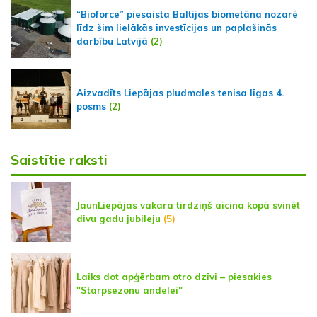
“Bioforce” piesaista Baltijas biometāna nozarē
līdz šim lielākās investīcijas un paplašinās
darbību Latvijā
(2)
Aizvadīts Liepājas pludmales tenisa līgas 4.
posms
(2)
Saistītie raksti
JaunLiepājas vakara tirdziņš aicina kopā svinēt
divu gadu jubileju
(5)
Laiks dot apģērbam otro dzīvi – piesakies
"Starpsezonu andelei"