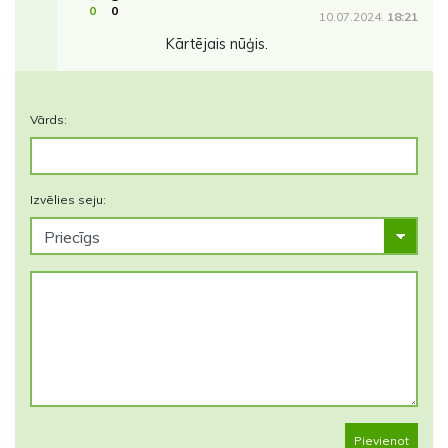
0
0
10.07.2024.
18:21
Kārtējais nūģis.
Vārds:
Izvēlies seju:
Pievienot