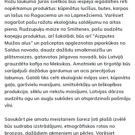
Rožu laukumā Jūras svētkos būs iespēja iegādāties reti
nopērkamus produktus: kūpinātus lucīšus, butes, karpas
un lašus no Ragaciema un no Lapmežciema. Varēsiet
nogaršot pašu ražotu ekoloģisku saldējumu no aitas
piena, Rudzupuķu maize no Smiltenes, pašu audzētu
kaņepju produktus, arī šokolādi, būs arī "Aizputes
Muižas alus" un pašceptas apgleznotas piparkūkas no
Saldus novada, daudz dažādu smalkmaizīšu un
plātsmaizes, gatavotas Jelgavas novadā, būs Latvijā
grauzdēta kafija no Meksikas. Amatnieki un tirgotāji būs
sarūpējuši dažādus gardumus un acis priecējošus
labumus. Galdā tiks celti ekoloģiski mājas sieri, kūpināta
gaļa, garšvielu maisījumi, smiltsērkšķu un biškopības
produkcija, sēklu un riekstu maisījumi, Latvijas dārzos
audzētu ogu un augļu sukādes un atspirdzinoši pašmāju
vīni.
Savukārt pie amatu meistariem šoreiz ļoti plašā izvēlē
būs sudraba izstrādājumi, etnogrāfiskas rotas no
bronzas, dažādiem akmeņiem un pērles. Varēsiet