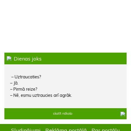
Dienas joks
– Uztraucaties?
– Jā.
– Pirmā reize?
– Nē, esmu uztraucies arī agrāk.
skatīt nākošo
Sludinājumi
Reklāma portālā
Par portālu