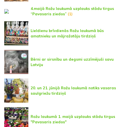
4.maijā Rožu laukumā uzplauks stādu tirgus
“Pavasaris ziedos”
(1)
Lieldienu brīvdienās Rožu laukumā būs
amatnieku un mājražotāju tirdziņš
Bērni ar sirsnību un degsmi uzzīmējuši savu
Latviju
20. un 21. jūnijā Rožu laukumā notiks vasaras
saulgriežu tirdziņš
Rožu laukumā 1. maijā uzplauks stādu tirgus
"Pavasaris ziedos"