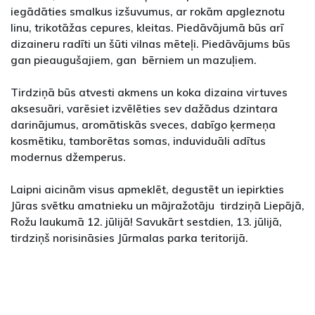
iegādāties smalkus izšuvumus, ar rokām apgleznotu
linu, trikotāžas cepures, kleitas. Piedāvājumā būs arī
dizaineru radīti un šūti vilnas mēteļi. Piedāvājums būs
gan pieaugušajiem, gan bērniem un mazuļiem.
Tirdziņā būs atvesti akmens un koka dizaina virtuves
aksesuāri, varēsiet izvēlēties sev dažādus dzintara
darinājumus, aromātiskās sveces, dabīgo ķermeņa
kosmētiku, tamborētas somas, induviduāli adītus
modernus džemperus.
Laipni aicinām visus apmeklēt, degustēt un iepirkties
Jūras svētku amatnieku un mājražotāju tirdziņā Liepājā,
Rožu laukumā 12. jūlijā! Savukārt sestdien, 13. jūlijā,
tirdziņš norisināsies Jūrmalas parka teritorijā.