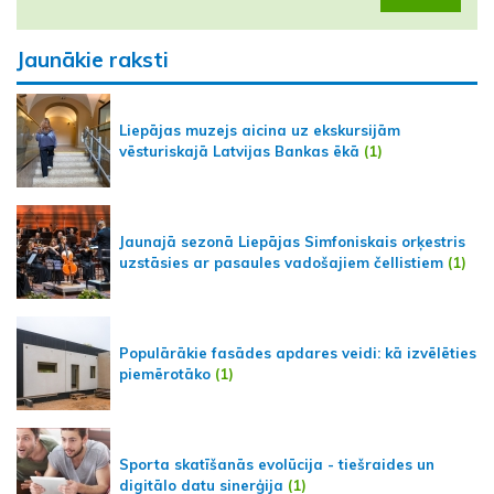
Jaunākie raksti
Liepājas muzejs aicina uz ekskursijām
vēsturiskajā Latvijas Bankas ēkā
(1)
Jaunajā sezonā Liepājas Simfoniskais orķestris
uzstāsies ar pasaules vadošajiem čellistiem
(1)
Populārākie fasādes apdares veidi: kā izvēlēties
piemērotāko
(1)
Sporta skatīšanās evolūcija - tiešraides un
digitālo datu sinerģija
(1)