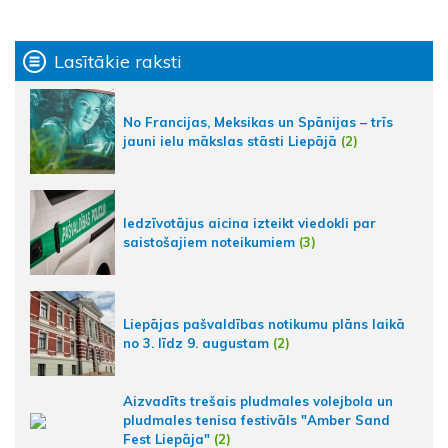
Lasītākie raksti
No Francijas, Meksikas un Spānijas – trīs
jauni ielu mākslas stāsti Liepājā
(2)
Iedzīvotājus aicina izteikt viedokli par
saistošajiem noteikumiem
(3)
Liepājas pašvaldības notikumu plāns laikā
no 3. līdz 9. augustam
(2)
Aizvadīts trešais pludmales volejbola un
pludmales tenisa festivāls "Amber Sand
Fest Liepāja"
(2)