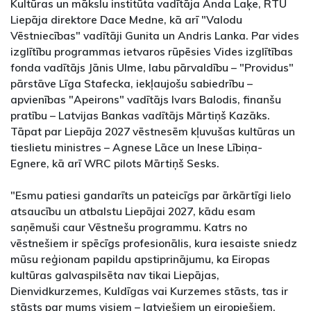
Kultūras un mākslu institūta vadītāja Anda Laķe, RTU
Liepāja direktore Dace Medne, kā arī "Valodu
Vēstniecības" vadītāji Gunita un Andris Lanka. Par vides
izglītību programmas ietvaros rūpēsies Vides izglītības
fonda vadītājs Jānis Ulme, labu pārvaldību – "Providus"
pārstāve Līga Stafecka, iekļaujošu sabiedrību –
apvienības "Apeirons" vadītājs Ivars Balodis, finanšu
pratību – Latvijas Bankas vadītājs Mārtiņš Kazāks.
Tāpat par Liepāja 2027 vēstnesēm kļuvušas kultūras un
tieslietu ministres – Agnese Lāce un Inese Lībiņa-
Egnere, kā arī WRC pilots Mārtiņš Sesks.
"Esmu patiesi gandarīts un pateicīgs par ārkārtīgi lielo
atsaucību un atbalstu Liepājai 2027, kādu esam
saņēmuši caur Vēstnešu programmu. Katrs no
vēstnešiem ir spēcīgs profesionālis, kura iesaiste sniedz
mūsu reģionam papildu apstiprinājumu, ka Eiropas
kultūras galvaspilsēta nav tikai Liepājas,
Dienvidkurzemes, Kuldīgas vai Kurzemes stāsts, tas ir
stāsts par mums visiem – latviešiem un eiropiešiem.