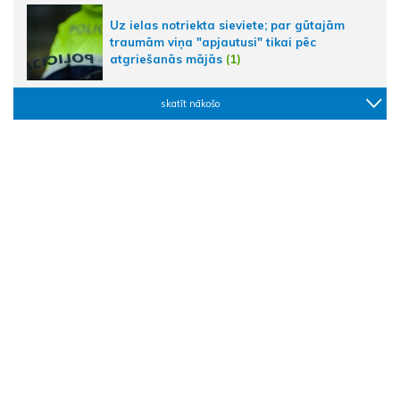
Uz ielas notriekta sieviete; par gūtajām
traumām viņa "apjautusi" tikai pēc
atgriešanās mājās
(1)
skatīt nākošo