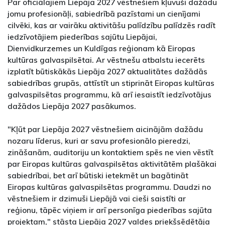
Par oficiālajiem Liepāja 2027 vēstnešiem kļuvuši dažādu
jomu profesionāļi, sabiedrībā pazīstami un cienījami
cilvēki, kas ar vairāku aktivitāšu palīdzību palīdzēs radīt
iedzīvotājiem piederības sajūtu Liepājai,
Dienvidkurzemes un Kuldīgas reģionam kā Eiropas
kultūras galvaspilsētai. Ar vēstnešu atbalstu iecerēts
izplatīt būtiskākās Liepāja 2027 aktualitātes dažādās
sabiedrības grupās, attīstīt un stiprināt Eiropas kultūras
galvaspilsētas programmu, kā arī iesaistīt iedzīvotājus
dažādos Liepāja 2027 pasākumos.
"Kļūt par Liepāja 2027 vēstnešiem aicinājām dažādu
nozaru līderus, kuri ar savu profesionālo pieredzi,
zināšanām, auditoriju un kontaktiem spēs ne vien vēstīt
par Eiropas kultūras galvaspilsētas aktivitātēm plašākai
sabiedrībai, bet arī būtiski ietekmēt un bagātināt
Eiropas kultūras galvaspilsētas programmu. Daudzi no
vēstnešiem ir dzimuši Liepājā vai cieši saistīti ar
reģionu, tāpēc viņiem ir arī personīga piederības sajūta
projektam," stāsta Liepāja 2027 valdes priekšsēdētāja