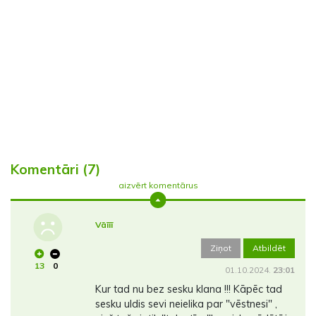
Komentāri (7)
aizvērt komentārus
Vāīīī
Ziņot
Atbildēt
13
0
01.10.2024.
23:01
Kur tad nu bez sesku klana !!! Kāpēc tad
sesku uldis sevi neielika par "vēstnesi" ,