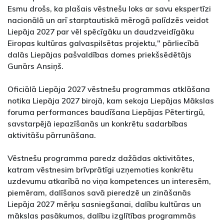
Esmu drošs, ka plašais vēstnešu loks ar savu ekspertīzi
nacionālā un arī starptautiskā mērogā palīdzēs veidot
Liepāja 2027 par vēl spēcīgāku un daudzveidīgāku
Eiropas kultūras galvaspilsētas projektu," pārliecībā
dalās Liepājas pašvaldības domes priekšsēdētājs
Gunārs Ansiņš.
Oficiālā Liepāja 2027 vēstnešu programmas atklāšana
notika Liepāja 2027 birojā, kam sekoja Liepājas Mākslas
foruma performances baudīšana Liepājas Pētertirgū,
savstarpējā iepazīšanās un konkrētu sadarbības
aktivitāšu pārrunāšana.
Vēstnešu programma paredz dažādas aktivitātes,
katram vēstnesim brīvprātīgi uzņemoties konkrētu
uzdevumu atkarībā no viņa kompetences un interesēm,
piemēram, dalīšanos savā pieredzē un zināšanās
Liepāja 2027 mērķu sasniegšanai, dalību kultūras un
mākslas pasākumos, dalību izglītības programmās