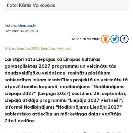
Foto: Kārlis Volkovskis
Autors:
irliepaja.lv
Datums:
30.09.2024
Dalies ar šo ziņu:
Birkas:
Liepāja 2027
,
Liepājas vēstneši
Lai stiprinātu Liepājas kā Eiropas kultūras
galvaspilsētas 2027 programmu un veicinātu tās
daudzveidīgāku veidošanu, rosinātu plašākam
sabiedrības lokam iesaistīties projektā un veicinātu tā
atpazīstamību kopumā, nodibinājums "Nodibinājums
Liepāja 2027" (Liepāja 2027) sestdien, 28. septembrī,
Liepājā atklāja programmu "Liepāja 2027 vēstneši",
informē Nodibinājums "Nodibinājums Liepāja 2027"
sabiedrisko attiecību un mārketinga daļas vadītāja
Zita Lazdāne.