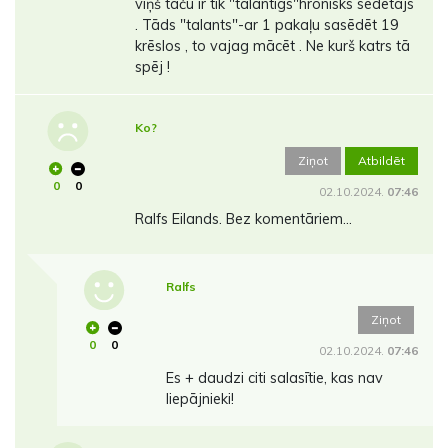
viņš taču ir tik "talantīgs"hronisks sēdētājs
. Tāds "talants"-ar 1 pakaļu sasēdēt 19
krēslos , to vajag mācēt . Ne kurš katrs tā
spēj !
Ko?
Ziņot
Atbildēt
0
0
02.10.2024.
07:46
Ralfs Eilands. Bez komentāriem...
Ralfs
Ziņot
0
0
02.10.2024.
07:46
Es + daudzi citi salasītie, kas nav
liepājnieki!