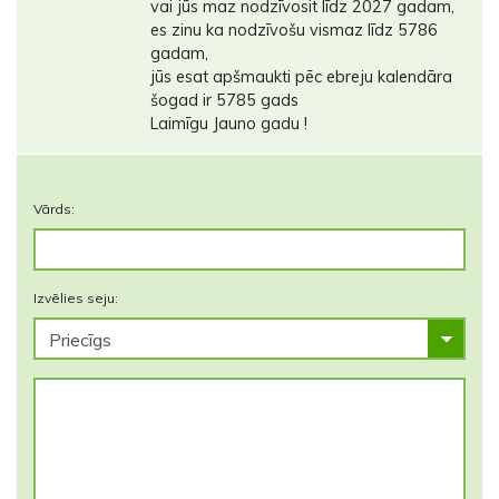
vai jūs maz nodzīvosit līdz 2027 gadam,
es zinu ka nodzīvošu vismaz līdz 5786
gadam,
jūs esat apšmaukti pēc ebreju kalendāra
šogad ir 5785 gads
Laimīgu Jauno gadu !
Vārds:
Izvēlies seju: