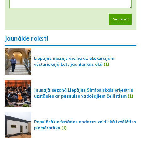
Pievienot
Jaunākie raksti
Liepājas muzejs aicina uz ekskursijām
vēsturiskajā Latvijas Bankas ēkā
(1)
Jaunajā sezonā Liepājas Simfoniskais orķestris
uzstāsies ar pasaules vadošajiem čellistiem
(1)
Populārākie fasādes apdares veidi: kā izvēlēties
piemērotāko
(1)