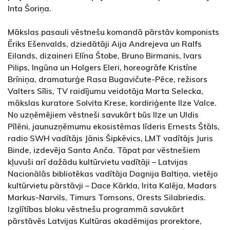
Inta Šoriņa.
Mākslas pasauli vēstnešu komandā pārstāv komponists
Ēriks Ešenvalds, dziedātāji Aija Andrejeva un Ralfs
Eilands, dizaineri Elīna Štobe, Bruno Birmanis, Ivars
Pilips, Ingūna un Holgers Eleri, horeogrāfe Kristīne
Brīniņa, dramaturģe Rasa Bugavičute-Pēce, režisors
Valters Sīlis, TV raidījumu veidotāja Marta Selecka,
mākslas kuratore Solvita Krese, kordiriģente Ilze Valce.
No uzņēmējiem vēstneši savukārt būs Ilze un Uldis
Pīlēni, jaunuzņēmumu ekosistēmas līderis Ernests Štāls,
radio SWH vadītājs Jānis Šipkēvics, LMT vadītājs Juris
Binde, izdevēja Santa Anča. Tāpat par vēstnešiem
kļuvuši arī dažādu kultūrvietu vadītāji – Latvijas
Nacionālās bibliotēkas vadītāja Dagnija Baltiņa, vietējo
kultūrvietu pārstāvji – Dace Kārkla, Irita Kalēja, Madars
Markus-Narvils, Timurs Tomsons, Orests Silabriedis.
Izglītības bloku vēstnešu programmā savukārt
pārstāvēs Latvijas Kultūras akadēmijas prorektore,