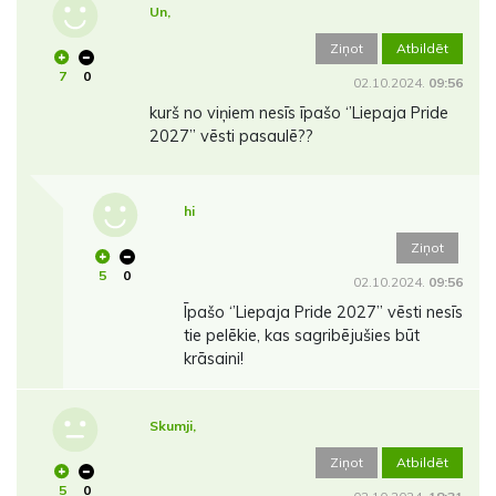
Un,
Ziņot
Atbildēt
7
0
02.10.2024.
09:56
kurš no viņiem nesīs īpašo ‘’Liepaja Pride
2027’’ vēsti pasaulē??
hi
Ziņot
5
0
02.10.2024.
09:56
Īpašo ‘’Liepaja Pride 2027’’ vēsti nesīs
tie pelēkie, kas sagribējušies būt
krāsaini!
Skumji,
Ziņot
Atbildēt
5
0