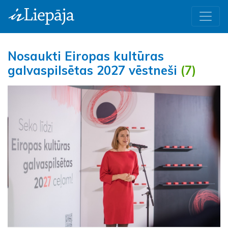
Nosaukti Eiropas kultūras
galvaspilsētas 2027 vēstneši
(7)