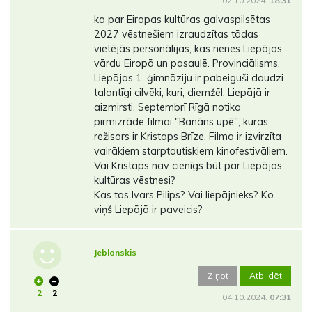
02.10.2024.
18:31
ka par Eiropas kultūras galvaspilsētas
2027 vēstnešiem izraudzītas tādas
vietējās personālijas, kas nenes Liepājas
vārdu Eiropā un pasaulē. Provinciālisms.
Liepājas 1. ģimnāziju ir pabeiguši daudzi
talantīgi cilvēki, kuri, diemžēl, Liepājā ir
aizmirsti. Septembrī Rīgā notika
pirmizrāde filmai "Banāns upē", kuras
režisors ir Kristaps Brīze. Filma ir izvirzīta
vairākiem starptautiskiem kinofestivāliem.
Vai Kristaps nav cienīgs būt par Liepājas
kultūras vēstnesi?
Kas tas Ivars Pilips? Vai liepājnieks? Ko
viņš Liepājā ir paveicis?
Jeblonskis
Ziņot
Atbildēt
2
2
04.10.2024.
07:31