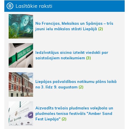
Lasītākie raksti
No Francijas, Meksikas un Spānijas – trīs
jauni ielu mākslas stāsti Liepājā
(2)
Iedzīvotājus aicina izteikt viedokli par
saistošajiem noteikumiem
(3)
Liepājas pašvaldības notikumu plāns laikā
no 3. līdz 9. augustam
(2)
Aizvadīts trešais pludmales volejbola un
pludmales tenisa festivāls "Amber Sand
Fest Liepāja"
(2)