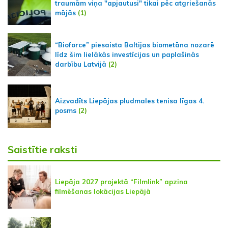
traumām viņa "apjautusi" tikai pēc atgriešanās
mājās
(1)
“Bioforce” piesaista Baltijas biometāna nozarē
līdz šim lielākās investīcijas un paplašinās
darbību Latvijā
(2)
Aizvadīts Liepājas pludmales tenisa līgas 4.
posms
(2)
Saistītie raksti
Liepāja 2027 projektā “Filmlink” apzina
filmēšanas lokācijas Liepājā