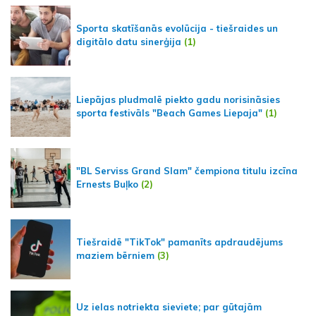
Sporta skatīšanās evolūcija - tiešraides un
digitālo datu sinerģija
(1)
Liepājas pludmalē piekto gadu norisināsies
sporta festivāls "Beach Games Liepaja"
(1)
"BL Serviss Grand Slam" čempiona titulu izcīna
Ernests Buļko
(2)
Tiešraidē "TikTok" pamanīts apdraudējums
maziem bērniem
(3)
Uz ielas notriekta sieviete; par gūtajām