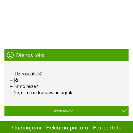
Dienas joks
– Uztraucaties?
– Jā.
– Pirmā reize?
– Nē, esmu uztraucies arī agrāk.
skatīt nākošo
Sludinājumi
Reklāma portālā
Par portālu