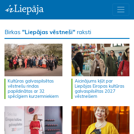
Birkas
"Liepājas vēstneši"
raksti
Kultūras galvaspilsētas
Aicinājums kļūt par
vēstnešu rindas
Liepājas Eiropas kultūras
papildinātas ar 32
galvaspilsētas 2027
spēcīgiem kurzemniekiem
vēstnešiem