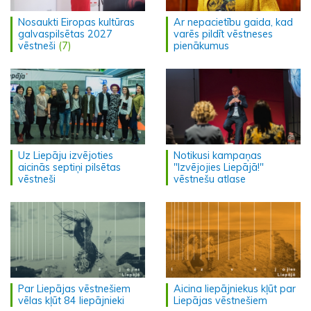
Nosaukti Eiropas kultūras
Ar nepacietību gaida, kad
galvaspilsētas 2027
varēs pildīt vēstneses
vēstneši
(7)
pienākumus
Uz Liepāju izvējoties
Notikusi kampaņas
aicinās septiņi pilsētas
"Izvējojies Liepājā!"
vēstneši
vēstnešu atlase
Par Liepājas vēstnešiem
Aicina liepājniekus kļūt par
vēlas kļūt 84 liepājnieki
Liepājas vēstnešiem