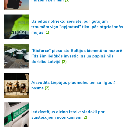
maziem bērniem
(3)
Uz ielas notriekta sieviete; par gūtajām
traumām viņa "apjautusi" tikai pēc atgriešanās
mājās
(1)
“Bioforce” piesaista Baltijas biometāna nozarē
līdz šim lielākās investīcijas un paplašinās
darbību Latvijā
(2)
Aizvadīts Liepājas pludmales tenisa līgas 4.
posms
(2)
Iedzīvotājus aicina izteikt viedokli par
saistošajiem noteikumiem
(2)