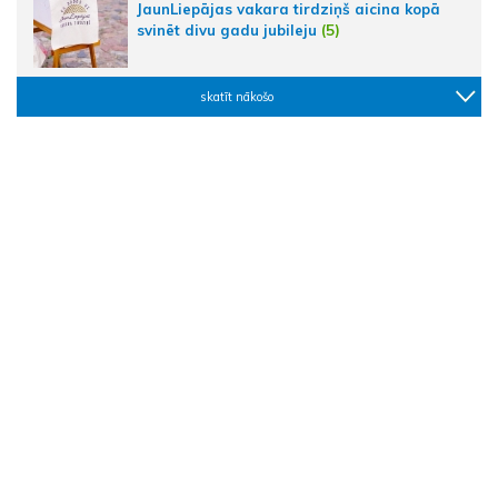
JaunLiepājas vakara tirdziņš aicina kopā
svinēt divu gadu jubileju
(5)
skatīt nākošo