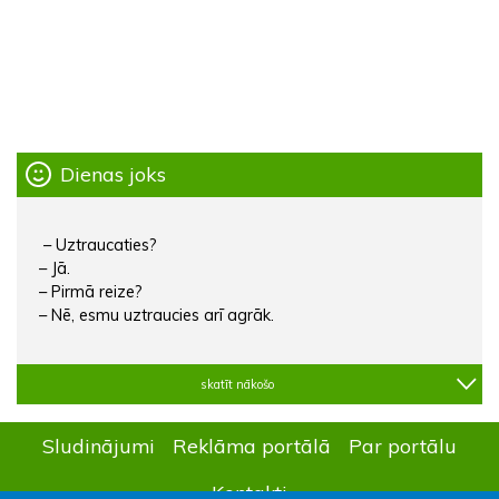
Dienas joks
– Uztraucaties?
– Jā.
– Pirmā reize?
– Nē, esmu uztraucies arī agrāk.
skatīt nākošo
Sludinājumi
Reklāma portālā
Par portālu
Kontakti