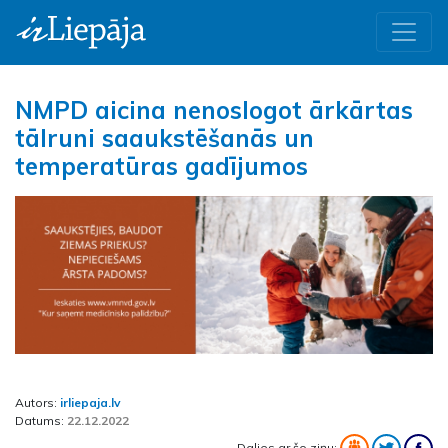
NMPD aicina nenoslogot ārkārtas
tālruni saaukstēšanās un
temperatūras gadījumos
Autors:
irliepaja.lv
Datums:
22.12.2022
Dalies ar šo ziņu: