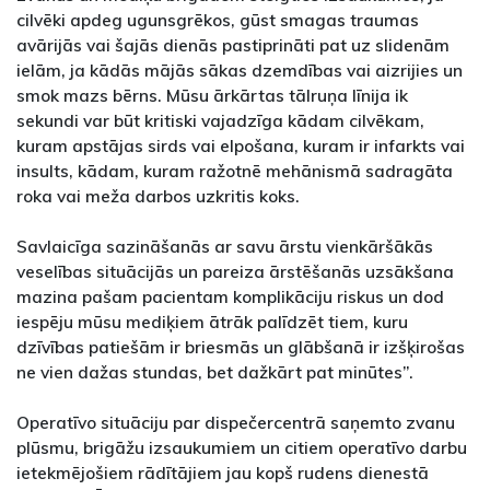
cilvēki apdeg ugunsgrēkos, gūst smagas traumas
avārijās vai šajās dienās pastiprināti pat uz slidenām
ielām, ja kādās mājās sākas dzemdības vai aizrijies un
smok mazs bērns. Mūsu ārkārtas tālruņa līnija ik
sekundi var būt kritiski vajadzīga kādam cilvēkam,
kuram apstājas sirds vai elpošana, kuram ir infarkts vai
insults, kādam, kuram ražotnē mehānismā sadragāta
roka vai meža darbos uzkritis koks.
Savlaicīga sazināšanās ar savu ārstu vienkāršākās
veselības situācijās un pareiza ārstēšanās uzsākšana
mazina pašam pacientam komplikāciju riskus un dod
iespēju mūsu mediķiem ātrāk palīdzēt tiem, kuru
dzīvības patiešām ir briesmās un glābšanā ir izšķirošas
ne vien dažas stundas, bet dažkārt pat minūtes”.
Operatīvo situāciju par dispečercentrā saņemto zvanu
plūsmu, brigāžu izsaukumiem un citiem operatīvo darbu
ietekmējošiem rādītājiem jau kopš rudens dienestā