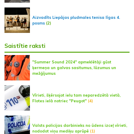
Aizvadīts Liepājas pludmales tenisa līgas 4.
posms
(2)
Saistītie raksti
"Summer Sound 2024" apmeklētāji gūst
ķermeņa un galvas sasitumus, lūzumus un
mežģījumus
Vīrieti, šķērsojot ielu tam neparedzētā vietā,
Flotes ielā notriec "Peugot"
(4)
Valsts policijas darbinieks no ūdens izceļ vīrieti,
nododot viņu mediķu aprūpē
(1)