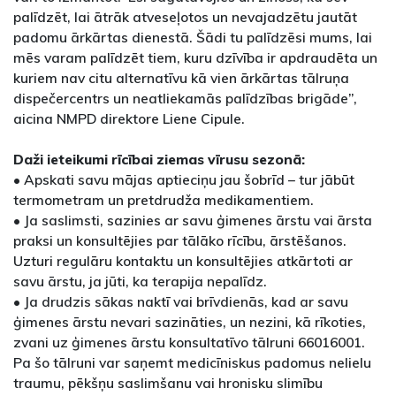
palīdzēt, lai ātrāk atveseļotos un nevajadzētu jautāt
padomu ārkārtas dienestā. Šādi tu palīdzēsi mums, lai
mēs varam palīdzēt tiem, kuru dzīvība ir apdraudēta un
kuriem nav citu alternatīvu kā vien ārkārtas tālruņa
dispečercentrs un neatliekamās palīdzības brigāde”,
aicina NMPD direktore Liene Cipule.
Daži ieteikumi rīcībai ziemas vīrusu sezonā:
• Apskati savu mājas aptieciņu jau šobrīd – tur jābūt
termometram un pretdrudža medikamentiem.
• Ja saslimsti, sazinies ar savu ģimenes ārstu vai ārsta
praksi un konsultējies par tālāko rīcību, ārstēšanos.
Uzturi regulāru kontaktu un konsultējies atkārtoti ar
savu ārstu, ja jūti, ka terapija nepalīdz.
• Ja drudzis sākas naktī vai brīvdienās, kad ar savu
ģimenes ārstu nevari sazināties, un nezini, kā rīkoties,
zvani uz ģimenes ārstu konsultatīvo tālruni 66016001.
Pa šo tālruni var saņemt medicīniskus padomus nelielu
traumu, pēkšņu saslimšanu vai hronisku slimību