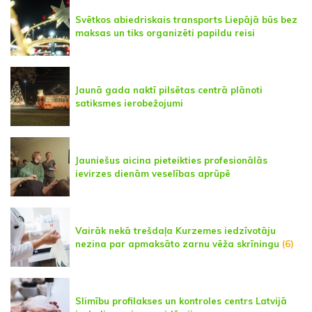
Svētkos abiedriskais transports Liepājā būs bez
maksas un tiks organizēti papildu reisi
Jaunā gada naktī pilsētas centrā plānoti
satiksmes ierobežojumi
Jauniešus aicina pieteikties profesionālās
ievirzes dienām veselības aprūpē
Vairāk nekā trešdaļa Kurzemes iedzīvotāju
nezina par apmaksāto zarnu vēža skrīningu
(6)
Slimību profilakses un kontroles centrs Latvijā