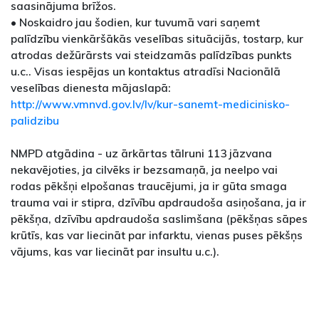
saasinājuma brīžos.
• Noskaidro jau šodien, kur tuvumā vari saņemt
palīdzību vienkāršākās veselības situācijās, tostarp, kur
atrodas dežūrārsts vai steidzamās palīdzības punkts
u.c.. Visas iespējas un kontaktus atradīsi Nacionālā
veselības dienesta mājaslapā:
http://www.vmnvd.gov.lv/lv/kur-sanemt-medicinisko-
palidzibu
NMPD atgādina - uz ārkārtas tālruni 113 jāzvana
nekavējoties, ja cilvēks ir bezsamaņā, ja neelpo vai
rodas pēkšņi elpošanas traucējumi, ja ir gūta smaga
trauma vai ir stipra, dzīvību apdraudoša asiņošana, ja ir
pēkšņa, dzīvību apdraudoša saslimšana (pēkšņas sāpes
krūtīs, kas var liecināt par infarktu, vienas puses pēkšņs
vājums, kas var liecināt par insultu u.c.).