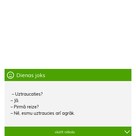
Dienas joks
– Uztraucaties?
– Jā.
– Pirmā reize?
– Nē, esmu uztraucies arī agrāk.
skatīt nākošo