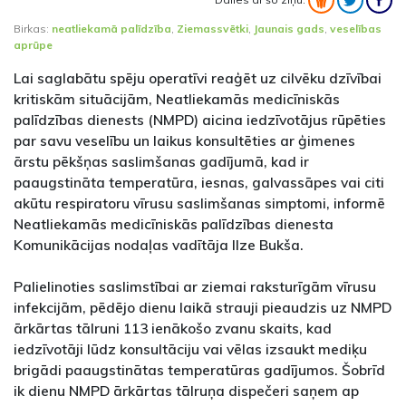
Birkas:
neatliekamā palīdzība
,
Ziemassvētki
,
Jaunais gads
,
veselības
aprūpe
Lai saglabātu spēju operatīvi reaģēt uz cilvēku dzīvībai
kritiskām situācijām, Neatliekamās medicīniskās
palīdzības dienests (NMPD) aicina iedzīvotājus rūpēties
par savu veselību un laikus konsultēties ar ģimenes
ārstu pēkšņas saslimšanas gadījumā, kad ir
paaugstināta temperatūra, iesnas, galvassāpes vai citi
akūtu respiratoru vīrusu saslimšanas simptomi, informē
Neatliekamās medicīniskās palīdzības dienesta
Komunikācijas nodaļas vadītāja Ilze Bukša.
Palielinoties saslimstībai ar ziemai raksturīgām vīrusu
infekcijām, pēdējo dienu laikā strauji pieaudzis uz NMPD
ārkārtas tālruni 113 ienākošo zvanu skaits, kad
iedzīvotāji lūdz konsultāciju vai vēlas izsaukt mediķu
brigādi paaugstinātas temperatūras gadījumos. Šobrīd
ik dienu NMPD ārkārtas tālruņa dispečeri saņem ap