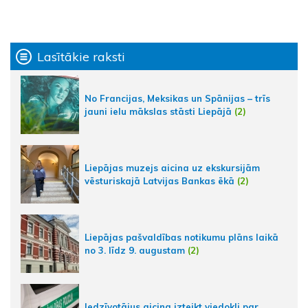
Lasītākie raksti
No Francijas, Meksikas un Spānijas – trīs
jauni ielu mākslas stāsti Liepājā
(2)
Liepājas muzejs aicina uz ekskursijām
vēsturiskajā Latvijas Bankas ēkā
(2)
Liepājas pašvaldības notikumu plāns laikā
no 3. līdz 9. augustam
(2)
Iedzīvotājus aicina izteikt viedokli par