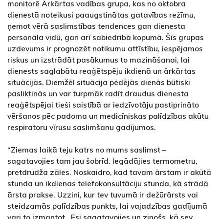
monitorē Ārkārtas vadības grupa, kas no oktobra
dienestā noteikusi paaugstinātas gatavības režīmu,
ņemot vērā saslimstības tendences gan dienesta
personāla vidū, gan arī sabiedrībā kopumā. Šīs grupas
uzdevums ir prognozēt notikumu attīstību, iespējamos
riskus un izstrādāt pasākumus to mazināšanai, lai
dienests saglabātu reaģētspēju ikdienā un ārkārtas
situācijās. Diemžēl situācija pēdējās dienās būtiski
pasliktinās un var turpmāk radīt draudus dienesta
reaģētspējai tieši saistībā ar iedzīvotāju pastiprināto
vēršanos pēc padoma un medicīniskas palīdzības akūtu
respiratoru vīrusu saslimšanu gadījumos.
“Ziemas laikā teju katrs no mums saslimst –
sagatavojies tam jau šobrīd. Iegādājies termometru,
pretdrudža zāles. Noskaidro, kad tavam ārstam ir akūtā
stunda un ikdienas telefokonsultāciju stunda, kā strādā
ārsta prakse. Uzzini, kur tev tuvumā ir dežūrārsts vai
steidzamās palīdzības punkts, lai vajadzības gadījumā
vari to izmantot. Esi sagatavojies un zinošs, kā sev