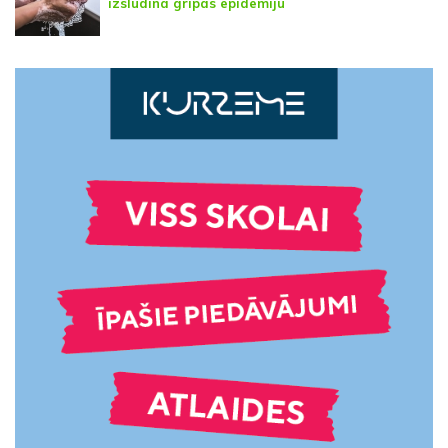
izsludina gripas epidēmiju