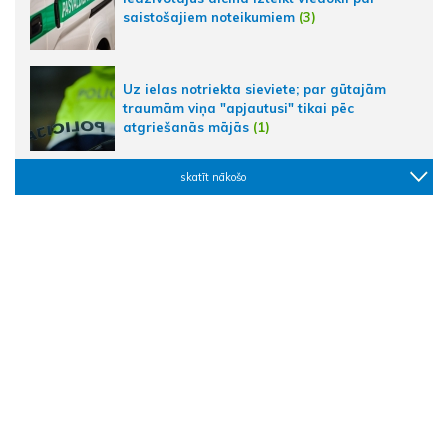
saistošajiem noteikumiem
(3)
Uz ielas notriekta sieviete; par gūtajām
traumām viņa "apjautusi" tikai pēc
atgriešanās mājās
(1)
skatīt nākošo