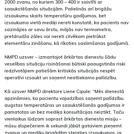
2000 zvanu, no kuriem 300 – 400 ir saistīti ar
saaukstēšanās situācijām. Palielinās arī brigāžu
izsaukumu skaits temperatūru gadījumos, bet
izsaukuma vietā mediķi nereti konstatē, ka pacients nav
sazinājies ar savu ārstu, mājās nav termometra,
pretdrudža zāles vai nereti cilvēkam pietrūkst
elementāru zināšanu, kā rīkoties saslimšanas gadījumā.
NMPD uzsver – izmantojot ārkārtas dienestu šādu
veselības situāciju risināšanai būtiski paaugstinās riski
iedzīvotājiem patiešām kritiskās situācijās nespēt
operatīvi izsaukt un saņemt neatliekamo palīdzību.
Kā uzsver NMPD direktore Liene Cipule: “Mēs dienestā
apzināmies, ka pacientu vajadzības saņemt palīdzību
augstas temperatūras un saaukstēšanās gadījumos ir
pamatotas un bez mediķa konsultācijas neiztikt. Taču
vienlaikus lūdzam saprast ārkārtas dienesta misiju –
mūsu dispečeriem ik sekundi jābūt gataviem pieņemt
zvanus un mediķu brigādēm steigties izsaukumos, ja