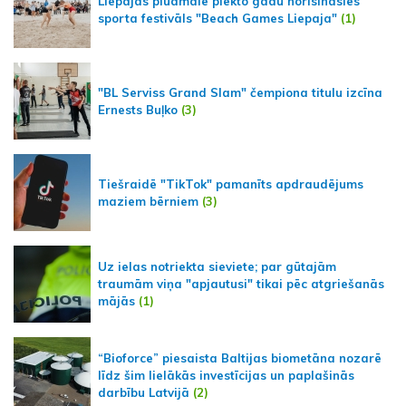
Liepājas pludmalē piekto gadu norisināsies
sporta festivāls "Beach Games Liepaja"
(1)
"BL Serviss Grand Slam" čempiona titulu izcīna
Ernests Buļko
(3)
Tiešraidē "TikTok" pamanīts apdraudējums
maziem bērniem
(3)
Uz ielas notriekta sieviete; par gūtajām
traumām viņa "apjautusi" tikai pēc atgriešanās
mājās
(1)
“Bioforce” piesaista Baltijas biometāna nozarē
līdz šim lielākās investīcijas un paplašinās
darbību Latvijā
(2)