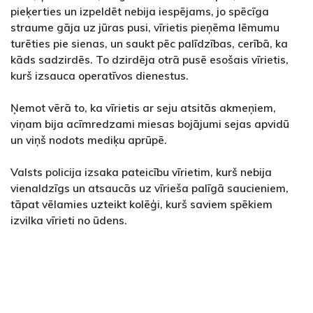
pieķerties un izpeldēt nebija iespējams, jo spēcīga
straume gāja uz jūras pusi, vīrietis pieņēma lēmumu
turēties pie sienas, un saukt pēc palīdzības, cerībā, ka
kāds sadzirdēs. To dzirdēja otrā pusē esošais vīrietis,
kurš izsauca operatīvos dienestus.
Ņemot vērā to, ka vīrietis ar seju atsitās akmeņiem,
viņam bija acīmredzami miesas bojājumi sejas apvidū
un viņš nodots mediķu aprūpē.
Valsts policija izsaka pateicību vīrietim, kurš nebija
vienaldzīgs un atsaucās uz vīrieša palīgā saucieniem,
tāpat vēlamies uzteikt kolēģi, kurš saviem spēkiem
izvilka vīrieti no ūdens.