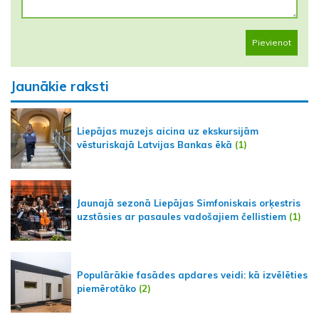
Pievienot
Jaunākie raksti
Liepājas muzejs aicina uz ekskursijām
vēsturiskajā Latvijas Bankas ēkā
(1)
Jaunajā sezonā Liepājas Simfoniskais orķestris
uzstāsies ar pasaules vadošajiem čellistiem
(1)
Populārākie fasādes apdares veidi: kā izvēlēties
piemērotāko
(2)