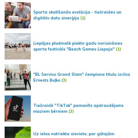
Sporta skatīšanās evolūcija - tiešraides un
digitālo datu sinerģija
(1)
Liepājas pludmalē piekto gadu norisināsies
sporta festivāls "Beach Games Liepaja"
(1)
"BL Serviss Grand Slam" čempiona titulu izcīna
Ernests Buļko
(3)
Tiešraidē "TikTok" pamanīts apdraudējums
maziem bērniem
(3)
Uz ielas notriekta sieviete; par gūtajām