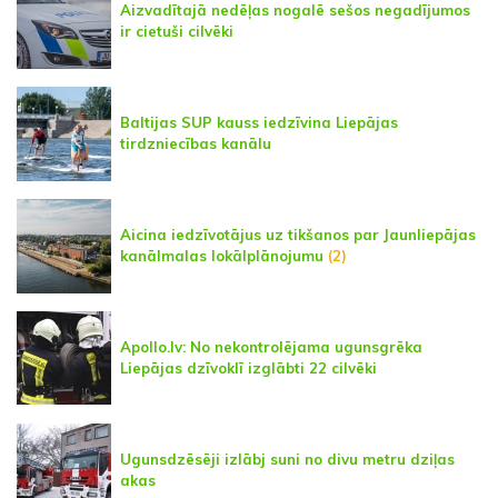
Aizvadītajā nedēļas nogalē sešos negadījumos
ir cietuši cilvēki
Baltijas SUP kauss iedzīvina Liepājas
tirdzniecības kanālu
Aicina iedzīvotājus uz tikšanos par Jaunliepājas
kanālmalas lokālplānojumu
(2)
Apollo.lv: No nekontrolējama ugunsgrēka
Liepājas dzīvoklī izglābti 22 cilvēki
Ugunsdzēsēji izlābj suni no divu metru dziļas
akas