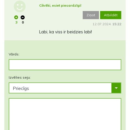
Cilvēki, esiet piesardzīgi!
Ziņot
Atbildēt
3
0
12.07.2024.
15:22
Labi, ka viss ir beidzies labi!
Vārds:
Izvēlies seju: