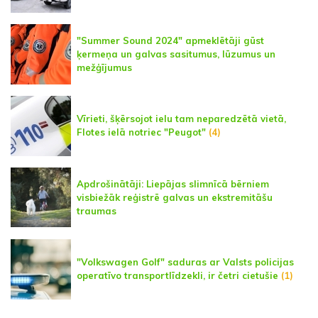
"Summer Sound 2024" apmeklētāji gūst
ķermeņa un galvas sasitumus, lūzumus un
mežģījumus
Vīrieti, šķērsojot ielu tam neparedzētā vietā,
Flotes ielā notriec "Peugot"
(4)
Apdrošinātāji: Liepājas slimnīcā bērniem
visbiežāk reģistrē galvas un ekstremitāšu
traumas
"Volkswagen Golf" saduras ar Valsts policijas
operatīvo transportlīdzekli, ir četri cietušie
(1)