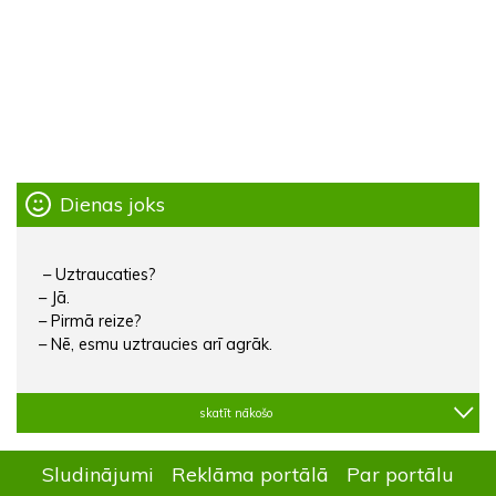
Dienas joks
– Uztraucaties?
– Jā.
– Pirmā reize?
– Nē, esmu uztraucies arī agrāk.
skatīt nākošo
Sludinājumi
Reklāma portālā
Par portālu