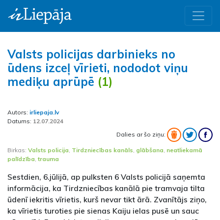
Valsts policijas darbinieks no
ūdens izceļ vīrieti, nododot viņu
mediķu aprūpē
(1)
Autors:
irliepaja.lv
Datums:
12.07.2024
Dalies ar šo ziņu:
Birkas:
Valsts policija
,
Tirdzniecības kanāls
,
glābšana
,
neatliekamā
palīdzība
,
trauma
Sestdien, 6.jūlijā, ap pulksten 6 Valsts policijā saņemta
informācija, ka Tirdzniecības kanālā pie tramvaja tilta
ūdenī iekritis vīrietis, kurš nevar tikt ārā. Zvanītājs ziņo,
ka vīrietis turoties pie sienas Kaiju ielas pusē un sauc