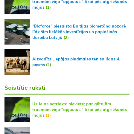
traumām viņa "apjautusi" tikai pēc atgriešanās
mājās
(1)
“Bioforce” piesaista Baltijas biometāna nozarē
līdz šim lielākās investīcijas un paplašinās
darbību Latvijā
(2)
Aizvadīts Liepājas pludmales tenisa līgas 4.
posms
(2)
Saistītie raksti
Uz ielas notriekta sieviete; par gūtajām
traumām viņa "apjautusi" tikai pēc atgriešanās
mājās
(1)