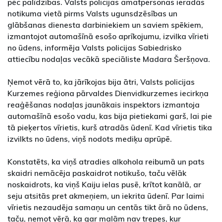
pēc palīdzības. Valsts policijas amatpersonas ieradās
notikuma vietā pirms Valsts ugunsdzēsības un
glābšanas dienesta darbiniekiem un saviem spēkiem,
izmantojot automašīnā esošo aprīkojumu, izvilka vīrieti
no ūdens, informēja Valsts policijas Sabiedrisko
attiecību nodaļas vecākā speciāliste Madara Šeršņova.
Ņemot vērā to, ka jārīkojas bija ātri, Valsts policijas
Kurzemes reģiona pārvaldes Dienvidkurzemes iecirkņa
reaģēšanas nodaļas jaunākais inspektors izmantoja
automašīnā esošo vadu, kas bija pietiekami garš, lai pie
tā pieķertos vīrietis, kurš atradās ūdenī. Kad vīrietis tika
izvilkts no ūdens, viņš nodots mediķu aprūpē.
Konstatēts, ka viņš atradies alkohola reibumā un pats
skaidri nemācēja paskaidrot notikušo, taču vēlāk
noskaidrots, ka viņš Kaiju ielas pusē, krītot kanālā, ar
seju atsitās pret akmeņiem, un iekrita ūdenī. Par laimi
vīrietis nezaudēja samaņu un centās tikt ārā no ūdens,
taču, ņemot vērā, ka gar malām nav trepes, kur