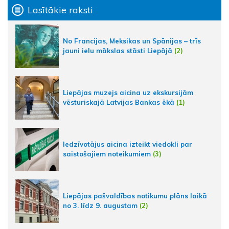
Lasītākie raksti
No Francijas, Meksikas un Spānijas – trīs
jauni ielu mākslas stāsti Liepājā
(2)
Liepājas muzejs aicina uz ekskursijām
vēsturiskajā Latvijas Bankas ēkā
(1)
Iedzīvotājus aicina izteikt viedokli par
saistošajiem noteikumiem
(3)
Liepājas pašvaldības notikumu plāns laikā
no 3. līdz 9. augustam
(2)