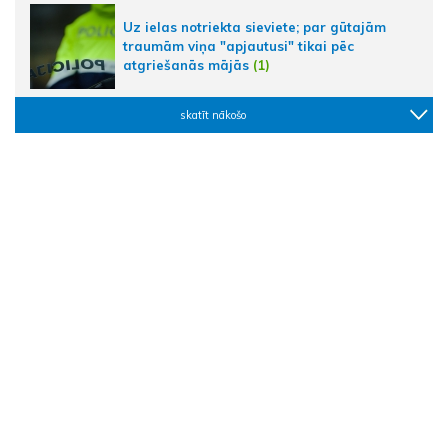
Uz ielas notriekta sieviete; par gūtajām
traumām viņa "apjautusi" tikai pēc
atgriešanās mājās
(1)
skatīt nākošo