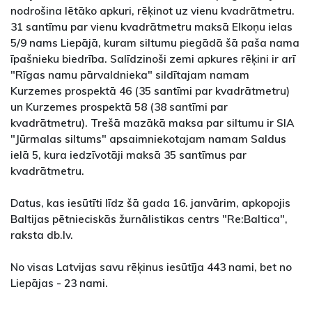
nodrošina lētāko apkuri, rēķinot uz vienu kvadrātmetru.
31 santīmu par vienu kvadrātmetru maksā Elkoņu ielas
5/9 nams Liepājā, kuram siltumu piegādā šā paša nama
īpašnieku biedrība. Salīdzinoši zemi apkures rēķini ir arī
"Rīgas namu pārvaldnieka" sildītajam namam
Kurzemes prospektā 46 (35 santīmi par kvadrātmetru)
un Kurzemes prospektā 58 (38 santīmi par
kvadrātmetru). Trešā mazākā maksa par siltumu ir SIA
"Jūrmalas siltums" apsaimniekotajam namam Saldus
ielā 5, kura iedzīvotāji maksā 35 santīmus par
kvadrātmetru.
Datus, kas iesūtīti līdz šā gada 16. janvārim, apkopojis
Baltijas pētnieciskās žurnālistikas centrs "Re:Baltica",
raksta db.lv.
No visas Latvijas savu rēķinus iesūtīja 443 nami, bet no
Liepājas - 23 nami.