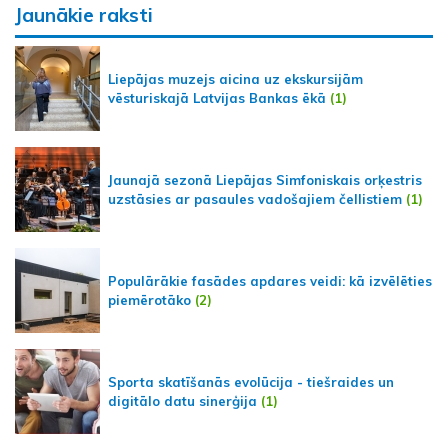
Jaunākie raksti
Liepājas muzejs aicina uz ekskursijām
vēsturiskajā Latvijas Bankas ēkā
(1)
Jaunajā sezonā Liepājas Simfoniskais orķestris
uzstāsies ar pasaules vadošajiem čellistiem
(1)
Populārākie fasādes apdares veidi: kā izvēlēties
piemērotāko
(2)
Sporta skatīšanās evolūcija - tiešraides un
digitālo datu sinerģija
(1)