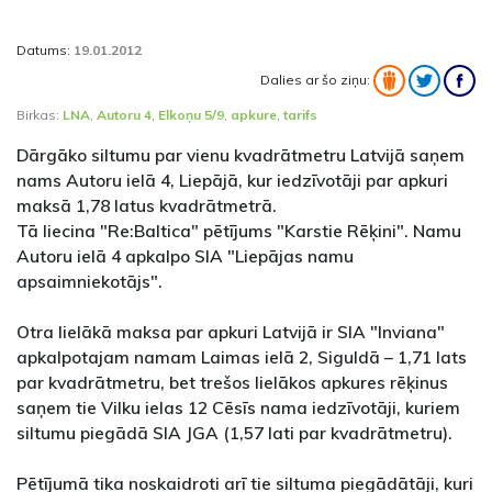
Datums:
19.01.2012
Dalies ar šo ziņu:
Birkas:
LNA
,
Autoru 4
,
Elkoņu 5/9
,
apkure
,
tarifs
Dārgāko siltumu par vienu kvadrātmetru Latvijā saņem
nams Autoru ielā 4, Liepājā, kur iedzīvotāji par apkuri
maksā 1,78 latus kvadrātmetrā.
Tā liecina "Re:Baltica" pētījums "Karstie Rēķini". Namu
Autoru ielā 4 apkalpo SIA "Liepājas namu
apsaimniekotājs".
Otra lielākā maksa par apkuri Latvijā ir SIA "Inviana"
apkalpotajam namam Laimas ielā 2, Siguldā – 1,71 lats
par kvadrātmetru, bet trešos lielākos apkures rēķinus
saņem tie Vilku ielas 12 Cēsīs nama iedzīvotāji, kuriem
siltumu piegādā SIA JGA (1,57 lati par kvadrātmetru).
Pētījumā tika noskaidroti arī tie siltuma piegādātāji, kuri