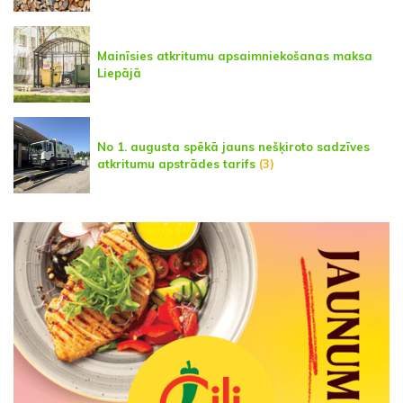
Mainīsies atkritumu apsaimniekošanas maksa
Liepājā
No 1. augusta spēkā jauns nešķiroto sadzīves
atkritumu apstrādes tarifs
(3)