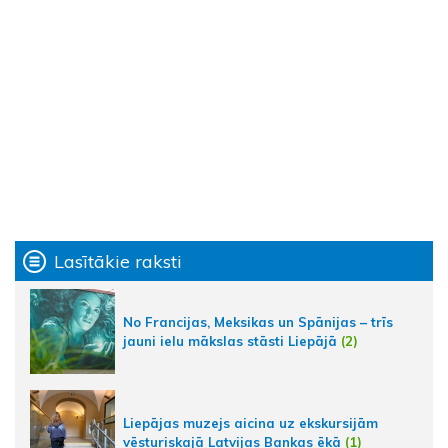
Lasītākie raksti
No Francijas, Meksikas un Spānijas – trīs
jauni ielu mākslas stāsti Liepājā
(2)
Liepājas muzejs aicina uz ekskursijām
vēsturiskajā Latvijas Bankas ēkā
(1)