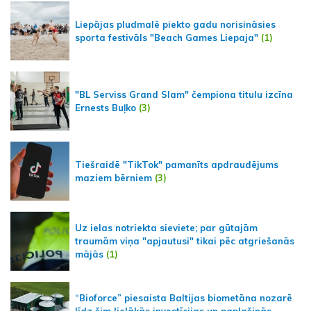
Liepājas pludmalē piekto gadu norisināsies
sporta festivāls "Beach Games Liepaja"
(1)
"BL Serviss Grand Slam" čempiona titulu izcīna
Ernests Buļko
(3)
Tiešraidē "TikTok" pamanīts apdraudējums
maziem bērniem
(3)
Uz ielas notriekta sieviete; par gūtajām
traumām viņa "apjautusi" tikai pēc atgriešanās
mājās
(1)
“Bioforce” piesaista Baltijas biometāna nozarē