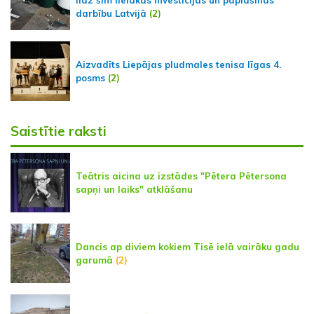
līdz šim lielākās investīcijas un paplašinās
darbību Latvijā
(2)
Aizvadīts Liepājas pludmales tenisa līgas 4.
posms
(2)
Saistītie raksti
Teātris aicina uz izstādes "Pētera Pētersona
sapņi un laiks" atklāšanu
Dancis ap diviem kokiem Tisē ielā vairāku gadu
garumā
(2)