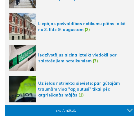
Liepājas pašvaldības notikumu plāns laikā
no 3. līdz 9. augustam
(2)
Iedzīvotājus aicina izteikt viedokli par
saistošajiem noteikumiem
(3)
Uz ielas notriekta sieviete; par gūtajām
traumām viņa "apjautusi" tikai pēc
atgriešanās mājās
(1)
skatīt nākošo