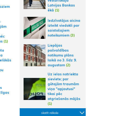
vēsturiskajā
Latvijas Bankas
aziem
ēkā
(1)
Iedzīvotājus aicina
a
izteikt viedokli par
ajām
saistošajiem
noteikumiem
(3)
pēc
ās
(1)
Liepājas
sta
pašvaldības
na
notikumu plāns
ielākās
laikā no 3. līdz 9.
augustam
(2)
bu
Uz ielas notriekta
sieviete; par
gūtajām traumām
as
viņa "apjautusi"
 līgas
tikai pēc
atgriešanās mājās
(1)
skatīt nākošo