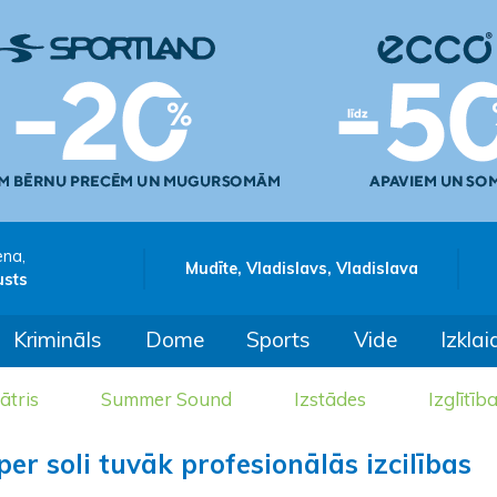
ena,
Mudīte, Vladislavs, Vladislava
usts
Krimināls
Dome
Sports
Vide
Izklai
ātris
Summer Sound
Izstādes
Izglītīb
er soli tuvāk profesionālās izcilības