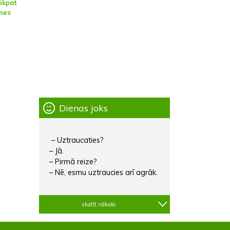
tikpat
enes
Dienas joks
– Uztraucaties?
– Jā.
– Pirmā reize?
– Nē, esmu uztraucies arī agrāk.
skatīt nākošo