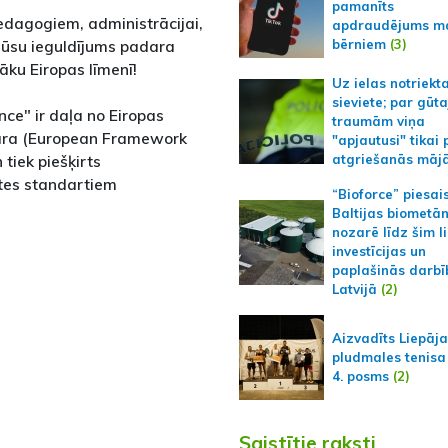
pamanīts
edagogiem, administrācijai,
apdraudējums m
bērniem
(3)
jūsu ieguldījums padara
āku Eiropas līmenī!
Uz ielas notriekt
sieviete; par gūt
nce" ir daļa no Eiropas
traumām viņa
tvara (European Framework
"apjautusi" tikai 
 tiek piešķirts
atgriešanās māj
ātes standartiem
“Bioforce” piesai
Baltijas biometā
nozarē līdz šim l
investīcijas un
paplašinās darbī
Latvijā
(2)
Aizvadīts Liepāj
pludmales tenisa
4. posms
(2)
Saistītie raksti