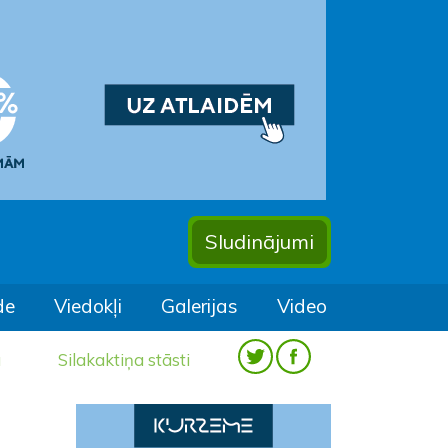
Sludinājumi
de
Viedokļi
Galerijas
Video
a
Silakaktiņa stāsti