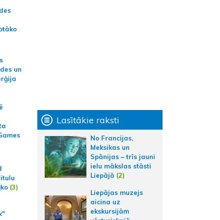
ādes
otāko
s
ides un
erģija
ē
Lasītākie raksti
ta
 Games
No Francijas,
Meksikas un
Spānijas – trīs jauni
ielu mākslas stāsti
d
Liepājā
(2)
itulu
ļko
(3)
Liepājas muzejs
aicina uz
ekskursijām
k"