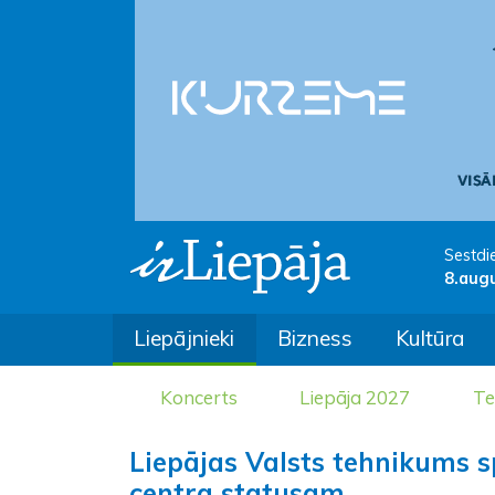
Sestdi
8.aug
Liepājnieki
Bizness
Kultūra
Koncerts
Liepāja 2027
Te
Liepājas Valsts tehnikums sp
centra statusam