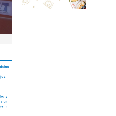
aicina
ijas
skais
es ar
jiem