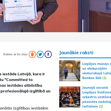
Jaunākie raksti
Dalies ar šo ziņu:
Liepājas muzejs 
uz ekskursijām
vēsturiskajā Latv
 iestāde Latvijā, kura ir
Bankas ēkā
(1)
ātu "Committed to
ības iestādes atbilstību
Jaunajā sezonā
profesionālajā izglītībā un
Liepājas Simfoni
orķestris uzstāsi
pasaules vadoša
čellistiem
(1)
ionālās izglītības iestādēm