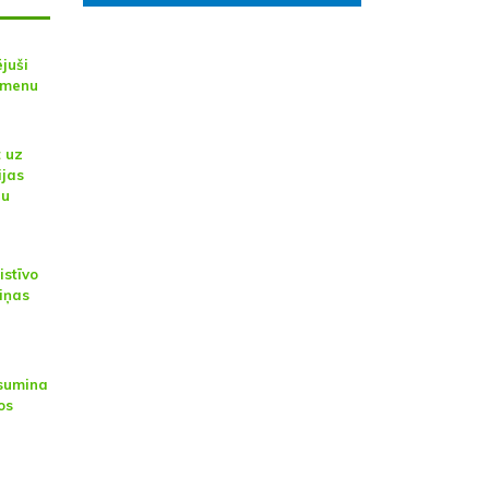
juši
āmenu
t uz
ijas
šu
istīvo
iņas
 sumina
os