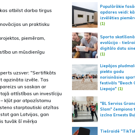
Populārākie fas
s atbilst darba tirgus
apdares veidi: kā
izvēlēties piemēr
(1)
novācijas un praktisku
Sporta skatīšanā
projektos, piemēram,
evolūcija - tiešra
digitālo datu sin
stība un mūsdienīgu
(1)
Liepājas pludmal
piekto gadu
perts uzsver: "Sertifikāts
norisināsies spor
t apzināta izvēle. Tas
festivāls "Beach
r pareizs un saskan ar
Liepaja"
(1)
jā attīstības un investīciju
u – kļūt par atpazīstamu
"BL Serviss Gran
īsteno starptautiski atzītas
Slam" čempiona t
stot gan Latvijas, gan
izcīna Ernests Bu
lis tuvāk šī mērķa
Tiešraidē "TikTo