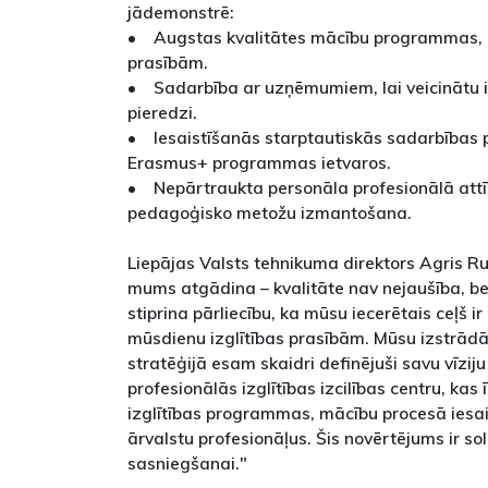
jādemonstrē:
• Augstas kvalitātes mācību programmas, ka
prasībām.
• Sadarbība ar uzņēmumiem, lai veicinātu i
pieredzi.
• Iesaistīšanās starptautiskās sadarbības 
Erasmus+ programmas ietvaros.
• Nepārtraukta personāla profesionālā attī
pedagoģisko metožu izmantošana.
Liepājas Valsts tehnikuma direktors Agris Ru
mums atgādina – kvalitāte nav nejaušība, be
stiprina pārliecību, ka mūsu iecerētais ceļš i
mūsdienu izglītības prasībām. Mūsu izstrādāta
stratēģijā esam skaidri definējuši savu vīzij
profesionālās izglītības izcilības centru, kas 
izglītības programmas, mācību procesā iesai
ārvalstu profesionāļus. Šis novērtējums ir so
sasniegšanai."