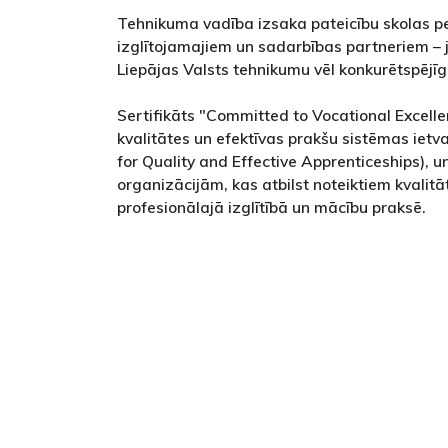
Tehnikuma vadība izsaka pateicību skolas p
izglītojamajiem un sadarbības partneriem – 
Liepājas Valsts tehnikumu vēl konkurētspējīg
Sertifikāts "Committed to Vocational Excelle
kvalitātes un efektīvas prakšu sistēmas ie
for Quality and Effective Apprenticeships), un
organizācijām, kas atbilst noteiktiem kvalit
profesionālajā izglītībā un mācību praksē.