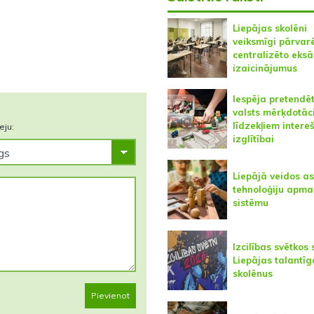
Liepājas skolēni
veiksmīgi pārvarē
centralizēto eks
izaicinājumus
Iespēja pretendē
valsts mērķdotāc
līdzekļiem intere
eju:
izglītībai
Liepājā veidos as
tehnoloģiju apma
sistēmu
Izcilības svētkos
Liepājas talantīg
skolēnus
Pievienot