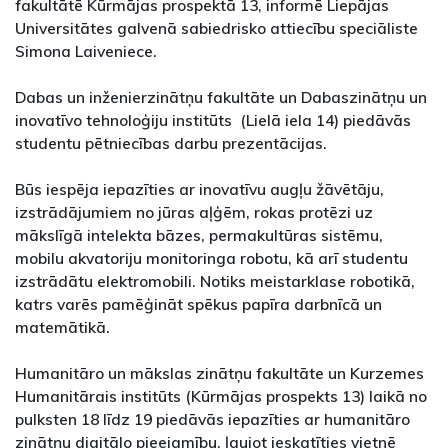
fakultātē Kūrmājas prospektā 13, informē Liepājas
Universitātes galvenā sabiedrisko attiecību speciāliste
Simona Laiveniece.
Dabas un inženierzinātņu fakultāte un Dabaszinātņu un
inovatīvo tehnoloģiju institūts (Lielā iela 14) piedāvās
studentu pētniecības darbu prezentācijas.
Būs iespēja iepazīties ar inovatīvu augļu žāvētāju,
izstrādājumiem no jūras aļģēm, rokas protēzi uz
mākslīgā intelekta bāzes, permakultūras sistēmu,
mobilu akvatoriju monitoringa robotu, kā arī studentu
izstrādātu elektromobili. Notiks meistarklase robotikā,
katrs varēs pamēģināt spēkus papīra darbnīcā un
matemātikā.
Humanitāro un mākslas zinātņu fakultāte un Kurzemes
Humanitārais institūts (Kūrmājas prospekts 13) laikā no
pulksten 18 līdz 19 piedāvās iepazīties ar humanitāro
zinātņu digitālo pieejamību, ļaujot ieskatīties vietnē