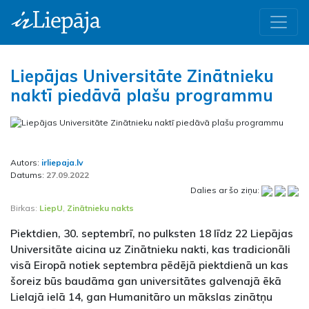
Liepājas Universitāte Zinātnieku
naktī piedāvā plašu programmu
Autors:
irliepaja.lv
Datums:
27.09.2022
Dalies ar šo ziņu:
Birkas:
LiepU
,
Zinātnieku nakts
Piektdien, 30. septembrī, no pulksten 18 līdz 22 Liepājas
Universitāte aicina uz Zinātnieku nakti, kas tradicionāli
visā Eiropā notiek septembra pēdējā piektdienā un kas
šoreiz būs baudāma gan universitātes galvenajā ēkā
Lielajā ielā 14, gan Humanitāro un mākslas zinātņu