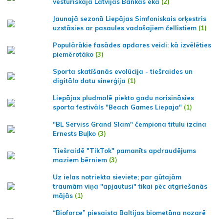
vēsturiskajā Latvijas Bankas ēkā
(2)
Jaunajā sezonā Liepājas Simfoniskais orķestris
uzstāsies ar pasaules vadošajiem čellistiem
(1)
Populārākie fasādes apdares veidi: kā izvēlēties
piemērotāko
(3)
Sporta skatīšanās evolūcija - tiešraides un
digitālo datu sinerģija
(1)
Liepājas pludmalē piekto gadu norisināsies
sporta festivāls "Beach Games Liepaja"
(1)
"BL Serviss Grand Slam" čempiona titulu izcīna
Ernests Buļko
(3)
Tiešraidē "TikTok" pamanīts apdraudējums
maziem bērniem
(3)
Uz ielas notriekta sieviete; par gūtajām
traumām viņa "apjautusi" tikai pēc atgriešanās
mājās
(1)
“Bioforce” piesaista Baltijas biometāna nozarē