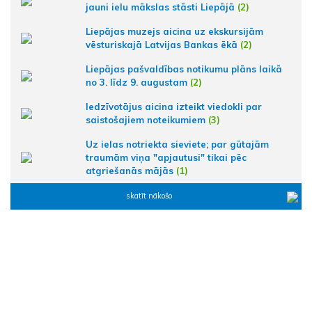
jauni ielu mākslas stāsti Liepājā
(2)
Liepājas muzejs aicina uz ekskursijām
vēsturiskajā Latvijas Bankas ēkā
(2)
Liepājas pašvaldības notikumu plāns laikā
no 3. līdz 9. augustam
(2)
Iedzīvotājus aicina izteikt viedokli par
saistošajiem noteikumiem
(3)
Uz ielas notriekta sieviete; par gūtajām
traumām viņa "apjautusi" tikai pēc
atgriešanās mājās
(1)
skatīt nākošo