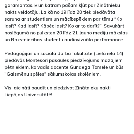
garamantas.lv un katram pašam kļūt par Zinātnieku
nakts veidotāju. Laikā no 19 līdz 20 tiek piedāvāta
saruna ar studentiem un mācībspēkiem par tēmu “Ko
lasīt? Kad lasīt? Kāpēc lasīt? Ko ar to darīt?”. Savukārt
noslēgumā no pulksten 20 līdz 21 Jauno mediju mākslas
un Rakstniecības studentu audiovizuāla performance.
Pedagoģijas un sociālā darba fakultāte (Lielā iela 14)
piedāvās Montesori pasaules piedzīvojums mazajiem
pētniekiem, ko vadīs docente Gundega Tomele un būs
"Gaismēnu spēles" sākumskolas skolēniem.
Visi aicināti baudīt un piedzīvot Zinātnieku nakti
Liepājas Universitātē!