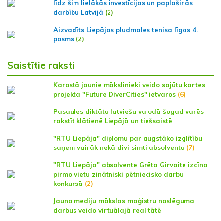
līdz šim lielākās investīcijas un paplašinās
darbību Latvijā
(2)
Aizvadīts Liepājas pludmales tenisa līgas 4.
posms
(2)
Saistītie raksti
Karostā jaunie mākslinieki veido sajūtu kartes
projekta "Future DiverCities" ietvaros
(6)
Pasaules diktātu latviešu valodā šogad varēs
rakstīt klātienē Liepājā un tiešsaistē
"RTU Liepāja" diplomu par augstāko izglītību
saņem vairāk nekā divi simti absolventu
(7)
"RTU Liepāja" absolvente Grēta Girvaite izcīna
pirmo vietu zinātniski pētniecisko darbu
konkursā
(2)
Jauno mediju mākslas maģistru noslēguma
darbus veido virtuālajā realitātē