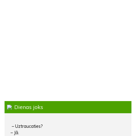
Dienas joks
– Uztraucaties?
– Jā.