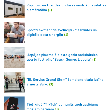
Populārākie fasādes apdares veidi: kā izvēlēties
piemērotāko
(1)
Sporta skatīšanās evolūcija - tiešraides un
digitālo datu sinerģija
(1)
Liepājas pludmalē piekto gadu norisināsies
sporta festivāls "Beach Games Liepaja"
(1)
"BL Serviss Grand Slam" čempiona titulu izcīna
Ernests Buļko
(3)
Tiešraidē "TikTok" pamanīts apdraudējums
maziem bērniem
(3)