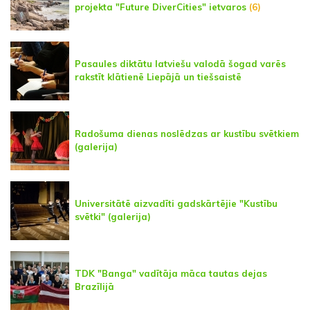
projekta "Future DiverCities" ietvaros
(6)
Pasaules diktātu latviešu valodā šogad varēs
rakstīt klātienē Liepājā un tiešsaistē
Radošuma dienas noslēdzas ar kustību svētkiem
(galerija)
Universitātē aizvadīti gadskārtējie "Kustību
svētki" (galerija)
TDK "Banga" vadītāja māca tautas dejas
Brazīlijā