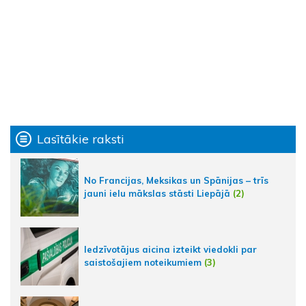
Lasītākie raksti
No Francijas, Meksikas un Spānijas – trīs
jauni ielu mākslas stāsti Liepājā
(2)
Iedzīvotājus aicina izteikt viedokli par
saistošajiem noteikumiem
(3)