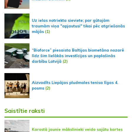
Uz ielas notriekta sieviete; par gūtajām
traumām viņa "apjautusi" tikai pēc atgriešanās
mājās
(1)
“Bioforce” piesaista Baltijas biometāna nozarē
līdz šim lielākās investīcijas un paplašinās
darbību Latvijā
(2)
Aizvadīts Liepājas pludmales tenisa līgas 4.
posms
(2)
Saistītie raksti
Karostā jaunie mākslinieki veido sajūtu kartes