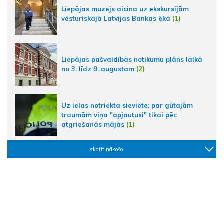
Liepājas muzejs aicina uz ekskursijām
vēsturiskajā Latvijas Bankas ēkā
(1)
Liepājas pašvaldības notikumu plāns laikā
no 3. līdz 9. augustam
(2)
Uz ielas notriekta sieviete; par gūtajām
traumām viņa "apjautusi" tikai pēc
atgriešanās mājās
(1)
skatīt nākošo