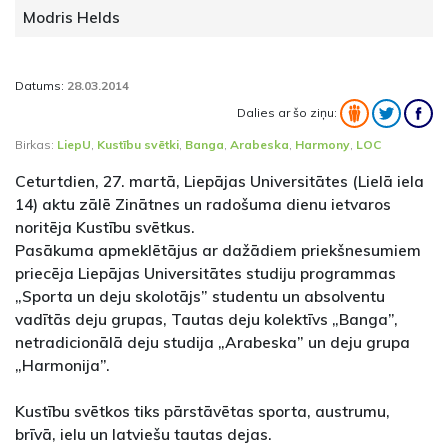
Modris Helds
Datums:
28.03.2014
Dalies ar šo ziņu:
Birkas:
LiepU
,
Kustību svētki
,
Banga
,
Arabeska
,
Harmony
,
LOC
Ceturtdien, 27. martā, Liepājas Universitātes (Lielā iela
14) aktu zālē Zinātnes un radošuma dienu ietvaros
noritēja Kustību svētkus.
Pasākuma apmeklētājus ar dažādiem priekšnesumiem
priecēja Liepājas Universitātes studiju programmas
„Sporta un deju skolotājs” studentu un absolventu
vadītās deju grupas, Tautas deju kolektīvs „Banga”,
netradicionālā deju studija „Arabeska” un deju grupa
„Harmonija”.
Kustību svētkos tiks pārstāvētas sporta, austrumu,
brīvā, ielu un latviešu tautas dejas.