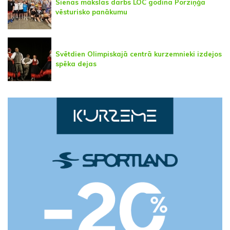
Sienas mākslas darbs LOC godina Porziņģa
vēsturisko panākumu
Svētdien Olimpiskajā centrā kurzemnieki izdejos
spēka dejas