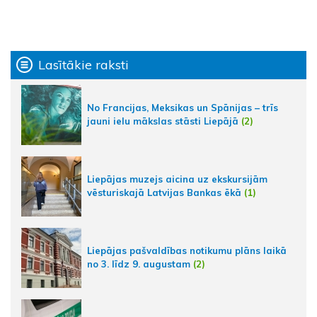
Lasītākie raksti
No Francijas, Meksikas un Spānijas – trīs
jauni ielu mākslas stāsti Liepājā
(2)
Liepājas muzejs aicina uz ekskursijām
vēsturiskajā Latvijas Bankas ēkā
(1)
Liepājas pašvaldības notikumu plāns laikā
no 3. līdz 9. augustam
(2)