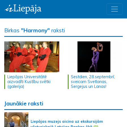
Birkas
"Harmony"
raksti
Liepājas Universitātē
Sestdien, 28.septembrī,
aizvadīti Kustību svētki
sveicam Svetlanas,
(galerija)
Sergejus un Lanas!
Jaunākie raksti
Liepājas muzejs aicina uz ekskursijām
vēsturiskajā Latvijas Bankas ēkā
(1)