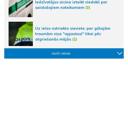
Iedzīvotājus aicina izteikt viedokli par
saistošajiem noteikumiem
(3)
Uz ielas notriekta sieviete; par gūtajām
traumām viņa "apjautusi" tikai pēc
atgriešanās mājās
(1)
skatīt nākošo