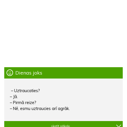
Dienas joks
– Uztraucaties?
– Jā.
– Pirmā reize?
– Nē, esmu uztraucies arī agrāk.
skatīt nākošo