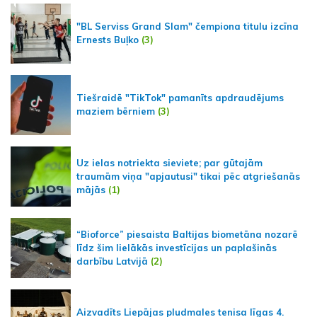
"BL Serviss Grand Slam" čempiona titulu izcīna
Ernests Buļko
(3)
Tiešraidē "TikTok" pamanīts apdraudējums
maziem bērniem
(3)
Uz ielas notriekta sieviete; par gūtajām
traumām viņa "apjautusi" tikai pēc atgriešanās
mājās
(1)
“Bioforce” piesaista Baltijas biometāna nozarē
līdz šim lielākās investīcijas un paplašinās
darbību Latvijā
(2)
Aizvadīts Liepājas pludmales tenisa līgas 4.