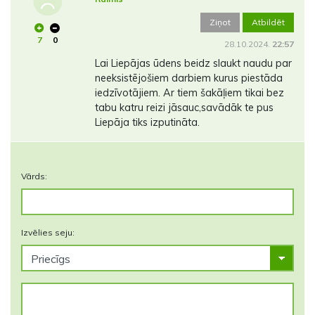
Ziņot
Atbildēt
7
0
28.10.2024.
22:57
Lai Liepājas ūdens beidz slaukt naudu par
neeksistējošiem darbiem kurus piestāda
iedzīvotājiem. Ar tiem šakāļiem tikai bez
tabu katru reizi jāsauc,savādāk te pus
Liepāja tiks izputināta.
Vārds:
Izvēlies seju: