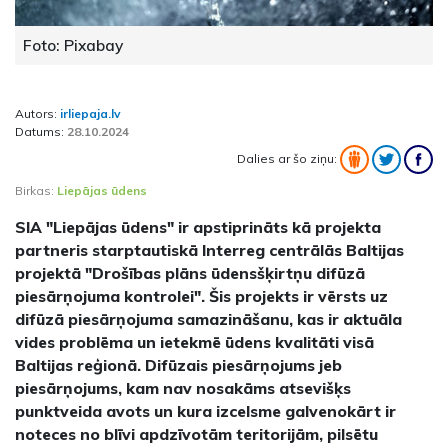
Foto: Pixabay
Autors:
irliepaja.lv
Datums:
28.10.2024
Dalies ar šo ziņu:
Birkas:
Liepājas ūdens
SIA "Liepājas ūdens" ir apstiprināts kā projekta
partneris starptautiskā Interreg centrālās Baltijas
projektā "Drošības plāns ūdensšķirtņu difūzā
piesārņojuma kontrolei". Šis projekts ir vērsts uz
difūzā piesārņojuma samazināšanu, kas ir aktuāla
vides problēma un ietekmē ūdens kvalitāti visā
Baltijas reģionā. Difūzais piesārņojums jeb
piesārņojums, kam nav nosakāms atsevišķs
punktveida avots un kura izcelsme galvenokārt ir
noteces no blīvi apdzīvotām teritorijām, pilsētu