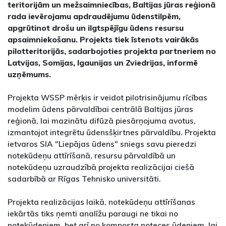
teritorijām un mežsaimniecības, Baltijas jūras reģionā
rada ievērojamu apdraudējumu ūdenstilpēm,
apgrūtinot drošu un ilgtspējīgu ūdens resursu
apsaimniekošanu. Projekts tiek īstenots vairākās
pilotteritorijās, sadarbojoties projekta partneriem no
Latvijas, Somijas, Igaunijas un Zviedrijas, informē
uzņēmums.
Projekta WSSP mērķis ir veidot pilotrisinājumu rīcības
modelim ūdens pārvaldībai centrālā Baltijas jūras
reģionā, lai mazinātu difūzā piesārņojuma avotus,
izmantojot integrētu ūdensšķirtnes pārvaldību. Projekta
ietvaros SIA "Liepājas ūdens" sniegs savu pieredzi
notekūdeņu attīrīšanā, resursu pārvaldībā un
notekūdeņu uzraudzībā projekta realizācijai ciešā
sadarbībā ar Rīgas Tehnisko universitāti.
Projekta realizācijas laikā, notekūdeņu attīrīšanas
iekārtās tiks ņemti analīžu paraugi ne tikai no
notekūdeņiem, bet arī no komposta noteces ūdeņiem, lai