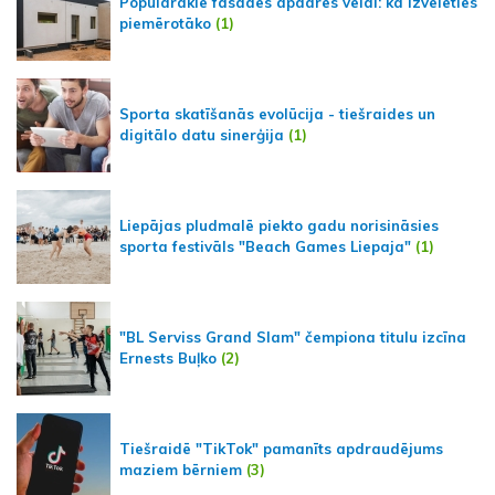
Populārākie fasādes apdares veidi: kā izvēlēties
piemērotāko
(1)
Sporta skatīšanās evolūcija - tiešraides un
digitālo datu sinerģija
(1)
Liepājas pludmalē piekto gadu norisināsies
sporta festivāls "Beach Games Liepaja"
(1)
"BL Serviss Grand Slam" čempiona titulu izcīna
Ernests Buļko
(2)
Tiešraidē "TikTok" pamanīts apdraudējums
maziem bērniem
(3)