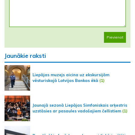
Pievienot
Jaunākie raksti
Liepājas muzejs aicina uz ekskursijām
vēsturiskajā Latvijas Bankas ēkā
(1)
Jaunajā sezonā Liepājas Simfoniskais orķestris
uzstāsies ar pasaules vadošajiem čellistiem
(1)