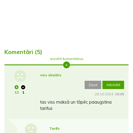
Komentāri (5)
aizvērt komentārus
viss skaidrs
Ziņot
Atbildēt
12
1
28.10.2024.
16:05
tas viss maksā un tāpēc paaugstina
tarifus
Tarifs