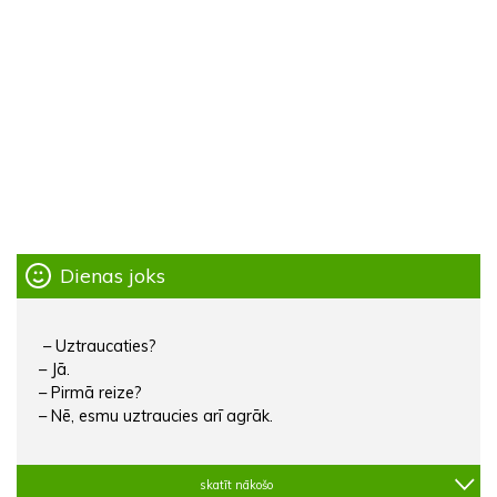
Dienas joks
– Uztraucaties?
– Jā.
– Pirmā reize?
– Nē, esmu uztraucies arī agrāk.
skatīt nākošo