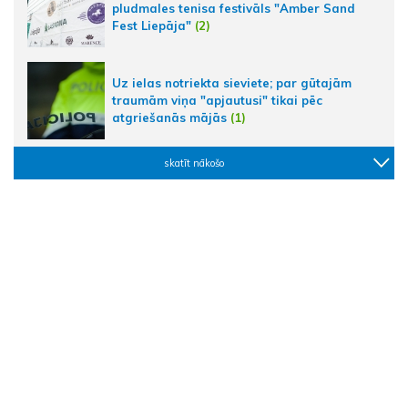
pludmales tenisa festivāls "Amber Sand
Fest Liepāja"
(2)
Uz ielas notriekta sieviete; par gūtajām
traumām viņa "apjautusi" tikai pēc
atgriešanās mājās
(1)
skatīt nākošo