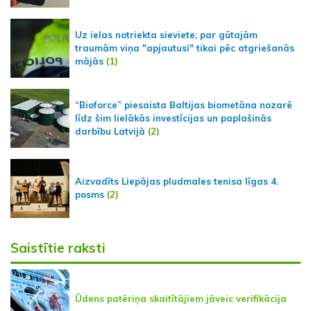
Uz ielas notriekta sieviete; par gūtajām
traumām viņa "apjautusi" tikai pēc atgriešanās
mājās
(1)
“Bioforce” piesaista Baltijas biometāna nozarē
līdz šim lielākās investīcijas un paplašinās
darbību Latvijā
(2)
Aizvadīts Liepājas pludmales tenisa līgas 4.
posms
(2)
Saistītie raksti
Ūdens patēriņa skaitītājiem jāveic verifikācija