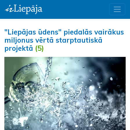
"Liepājas ūdens" piedalās vairākus
miljonus vērtā starptautiskā
projektā
(5)