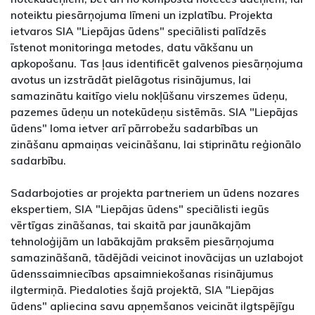
noteiktu piesārņojuma līmeni un izplatību. Projekta
ietvaros SIA "Liepājas ūdens" speciālisti palīdzēs
īstenot monitoringa metodes, datu vākšanu un
apkopošanu. Tas ļaus identificēt galvenos piesārņojuma
avotus un izstrādāt pielāgotus risinājumus, lai
samazinātu kaitīgo vielu nokļūšanu virszemes ūdeņu,
pazemes ūdeņu un notekūdeņu sistēmās. SIA "Liepājas
ūdens" loma ietver arī pārrobežu sadarbības un
zināšanu apmaiņas veicināšanu, lai stiprinātu reģionālo
sadarbību.
Sadarbojoties ar projekta partneriem un ūdens nozares
ekspertiem, SIA "Liepājas ūdens" speciālisti iegūs
vērtīgas zināšanas, tai skaitā par jaunākajām
tehnoloģijām un labākajām praksēm piesārņojuma
samazināšanā, tādējādi veicinot inovācijas un uzlabojot
ūdenssaimniecības apsaimniekošanas risinājumus
ilgtermiņā. Piedaloties šajā projektā, SIA "Liepājas
ūdens" apliecina savu apņemšanos veicināt ilgtspējīgu