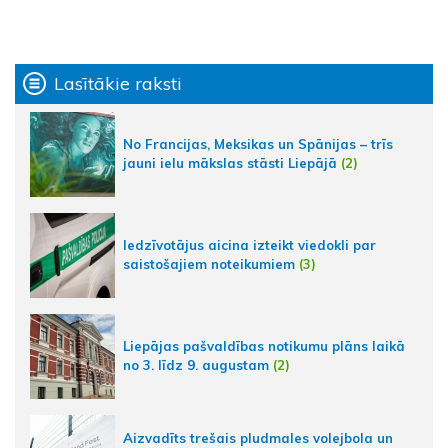
Lasītākie raksti
No Francijas, Meksikas un Spānijas – trīs
jauni ielu mākslas stāsti Liepājā
(2)
Iedzīvotājus aicina izteikt viedokli par
saistošajiem noteikumiem
(3)
Liepājas pašvaldības notikumu plāns laikā
no 3. līdz 9. augustam
(2)
Aizvadīts trešais pludmales volejbola un