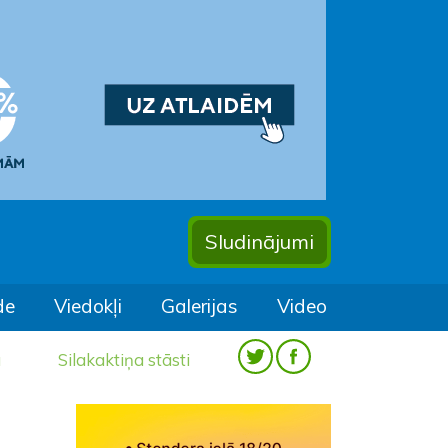
Sludinājumi
de
Viedokļi
Galerijas
Video
a
Silakaktiņa stāsti