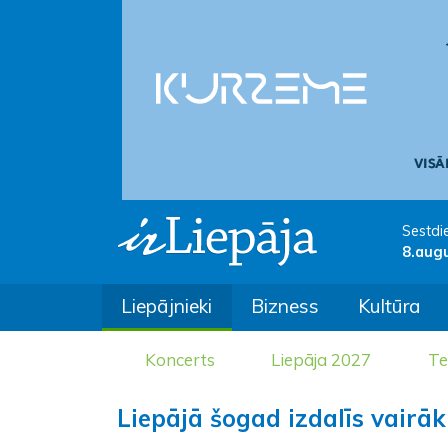
Sestdi
8.aug
Liepājnieki
Bizness
Kultūra
Koncerts
Liepāja 2027
Te
Liepājā šogad izdalīs vairā