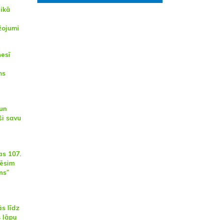
aikā
žojumi
nesī
ms
 un
i savu
as 107.
ēsim
ns”
ās līdz
 lāpu