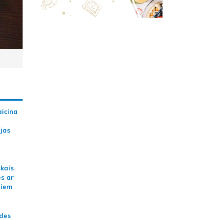
aicina
ijas
skais
es ar
jiem
ādes