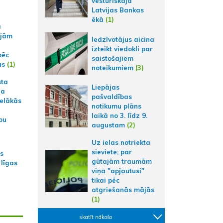
vēsturiskajā
Latvijas Bankas
ēkā
(1)
a
ajām
Iedzīvotājus aicina
izteikt viedokli par
pēc
saistošajiem
ās
(1)
noteikumiem
(3)
sta
Liepājas
na
pašvaldības
ielākās
notikumu plāns
laikā no 3. līdz 9.
bu
augustam
(2)
Uz ielas notriekta
sieviete; par
as
gūtajām traumām
 līgas
viņa "apjautusi"
tikai pēc
atgriešanās mājās
(1)
skatīt nākošo