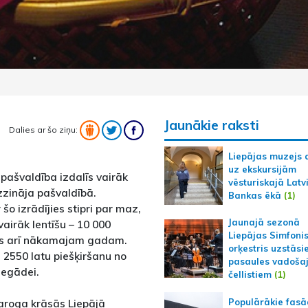
Jaunākie raksti
Dalies ar šo ziņu:
Liepājas muzejs 
uz ekskursijām
 pašvaldība izdalīs vairāk
vēsturiskajā Latv
zzināja pašvaldībā.
Bankas ēkā
(1)
 šo izrādījies stipri par maz,
Jaunajā sezonā
airāk lentīšu – 10 000
Liepājas Simfoni
tātas arī nākamajam gadam.
orķestris uzstāsi
 2550 latu piešķiršanu no
pasaules vadoša
iegādei.
čellistiem
(1)
Populārākie fas
aroga krāsās Liepājā