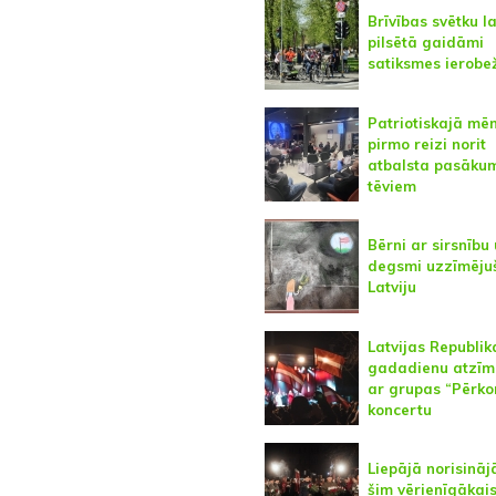
Brīvības svētku l
pilsētā gaidāmi
satiksmes ierobe
Patriotiskajā mē
pirmo reizi norit
atbalsta pasāku
tēviem
Bērni ar sirsnību
degsmi uzzīmējuš
Latviju
Latvijas Republik
gadadienu atzīm
ar grupas “Pērko
koncertu
Liepājā norisināj
šim vērienīgākais