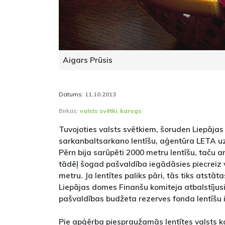
Aigars Prūsis
Datums:
11.10.2013
Birkas:
valsts svētki
,
karogs
Tuvojoties valsts svētkiem, šoruden Liepājas
sarkanbaltsarkano lentīšu, aģentūra LETA u
Pērn bija sarūpēti 2000 metru lentīšu, taču ar
tādēļ šogad pašvaldība iegādāsies piecreiz v
metru. Ja lentītes paliks pāri, tās tiks ats
Liepājas domes Finanšu komiteja atbalstījusi
pašvaldības budžeta rezerves fonda lentīšu 
Pie apģērba piespraužamās lentītes valsts k