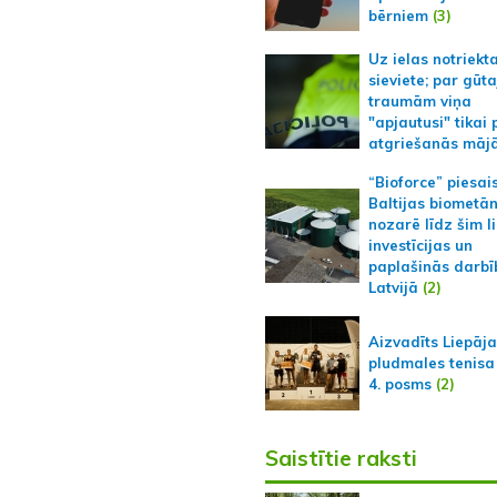
bērniem
(3)
Uz ielas notriekt
sieviete; par gūt
traumām viņa
"apjautusi" tikai 
atgriešanās māj
“Bioforce” piesai
Baltijas biometā
nozarē līdz šim l
investīcijas un
paplašinās darbī
Latvijā
(2)
Aizvadīts Liepāj
pludmales tenisa
4. posms
(2)
Saistītie raksti