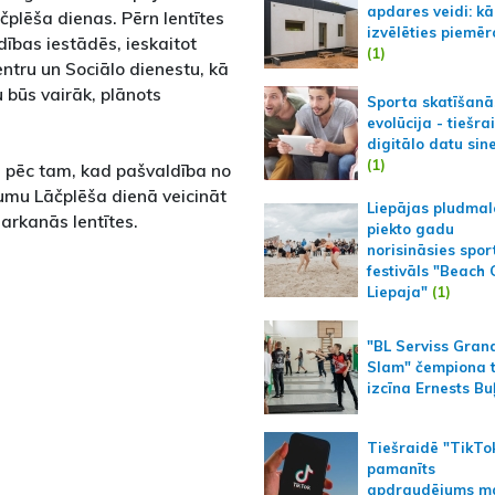
apdares veidi: kā
čplēša dienas. Pērn lentītes
izvēlēties piemēr
ības iestādēs, ieskaitot
(1)
tru un Sociālo dienestu, kā
u būs vairāk, plānots
Sporta skatīšanā
evolūcija - tiešra
digitālo datu sin
(1)
i pēc tam, kad pašvaldība no
umu Lāčplēša dienā veicināt
Liepājas pludmal
arkanās lentītes.
piekto gadu
norisināsies spor
festivāls "Beach
Liepaja"
(1)
"BL Serviss Gran
Slam" čempiona t
izcīna Ernests Bu
Tiešraidē "TikTo
pamanīts
apdraudējums m