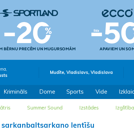
ena,
Mudīte, Vladislavs, Vladislava
usts
Krimināls
Dome
Sports
Vide
Izklai
ātris
Summer Sound
Izstādes
Izglītīb
k sarkanbaltsarkano lentīšu