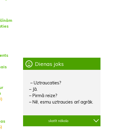
ašīnām
oties
ents
Dienas joks
nais
– Uztraucaties?
ur
– Jā.
ā
– Pirmā reize?
3)
– Nē, esmu uztraucies arī agrāk.
ņas
skatīt nākošo
)