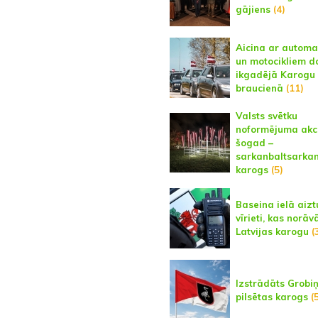
gājiens
(4)
Aicina ar autom
un motocikliem d
ikgadējā Karogu
braucienā
(11)
Valsts svētku
noformējuma akc
šogad –
sarkanbaltsarka
karogs
(5)
Baseina ielā aizt
vīrieti, kas norāv
Latvijas karogu
(
Izstrādāts Grobi
pilsētas karogs
(5