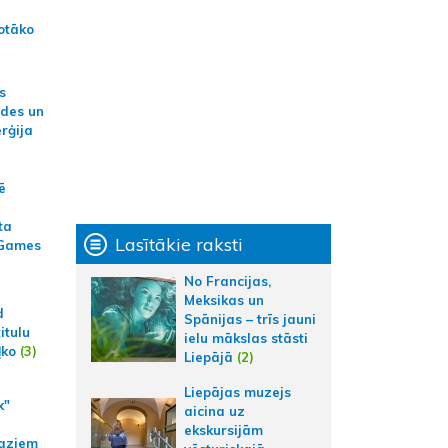
otāko
s
ides un
erģija
ē
ta
Lasītākie raksti
 Games
No Francijas,
Meksikas un
d
Spānijas – trīs jauni
itulu
ielu mākslas stāsti
ļko
(3)
Liepājā
(2)
Liepājas muzejs
k"
aicina uz
ekskursijām
aziem