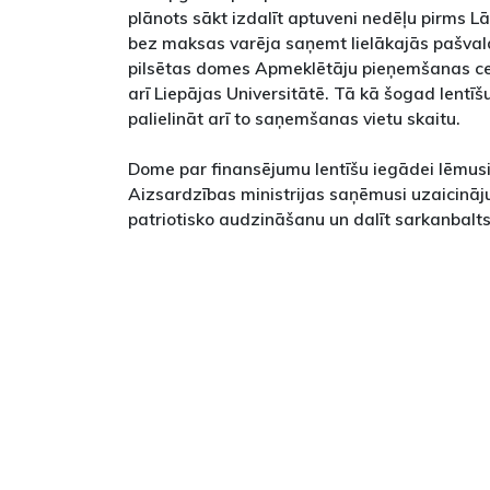
plānots sākt izdalīt aptuveni nedēļu pirms Lā
bez maksas varēja saņemt lielākajās pašvald
pilsētas domes Apmeklētāju pieņemšanas cen
arī Liepājas Universitātē. Tā kā šogad lentīš
palielināt arī to saņemšanas vietu skaitu.
Dome par finansējumu lentīšu iegādei lēmus
Aizsardzības ministrijas saņēmusi uzaicināj
patriotisko audzināšanu un dalīt sarkanbalts