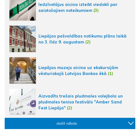
Iedzīvotājus aicina izteikt viedokli par
saistošajiem noteikumiem
(3)
Liepājas pašvaldības notikumu plāns laikā
no 3. līdz 9. augustam
(2)
Liepājas muzejs aicina uz ekskursijām
vēsturiskajā Latvijas Bankas ēkā
(1)
Aizvadīts trešais pludmales volejbola un
pludmales tenisa festivāls "Amber Sand
Fest Liepāja"
(2)
skatīt nākošo