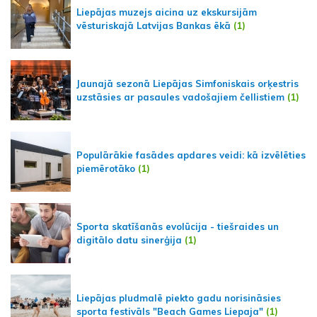
Liepājas muzejs aicina uz ekskursijām
vēsturiskajā Latvijas Bankas ēkā
(1)
Jaunajā sezonā Liepājas Simfoniskais orķestris
uzstāsies ar pasaules vadošajiem čellistiem
(1)
Populārākie fasādes apdares veidi: kā izvēlēties
piemērotāko
(1)
Sporta skatīšanās evolūcija - tiešraides un
digitālo datu sinerģija
(1)
Liepājas pludmalē piekto gadu norisināsies
sporta festivāls "Beach Games Liepaja"
(1)