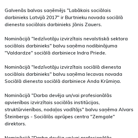
Galvenās balvas saņēmējs "Labākais sociālais
darbinieks Latvijā 2017" ir Burtnieku novada sociālā
dienesta sociālais darbinieks Jānis Zauers.
Nominācijā "Iedzīvotāju izvirzītais nevalstiskā sektora
sociālais darbinieks" balvu saņēma nodibinājuma
"Valdardze" sociālā darbiniece Indra Priede.
Nominācijā "Iedzīvotāju izvirzītais sociālā dienesta
sociālais darbinieks" balvu saņēma Iecavas novada
Sociālā dienesta sociālā darbiniece Anda Krūmiņa.
Nominācijā "Darba devēja un/vai profesionālās
apvienības izvirzītais sociālās institūcijas,
struktūrvienības, nodaļas vadītājs" balvu saņēma Alvars
Šteinbergs - Sociālās aprūpes centra "Zemgale"
direktors.
Nominācijā "Darba devēja un/vai profesionālās