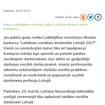
Datums:
26.03.2018
Dalies ar šo ziņu:
Birkas:
Labklājības ministrija
,
balva
,
sociālais dienests
,
Māra
Baklašova
Jau piekto gadu notika Labklājības ministrijas rīkotais
konkurss "Labākais sociālais darbinieks Latvijā 2017".
Vienā no nominācijām balva tika arī liepājniecei.
Konkursa mērķis bija apzināt un pateikt paldies
sociālajiem darbiniekiem, kuri aktīvi un godprātīgi
darbojas sociālā darba praksē, sniedz profesionālu
atbalstu iedzīvotājiem dažādu sociālo problēmu
risināšanā un novēršanā un popularizē sociālā
darbinieka profesiju Latvijā.
Piektdien, 23. martā, Latvijas Nacionālajā bibliotēkā
svinīgā ceremonijā tika apbalvoti labākie sociālie
darbinieki Latvijā.