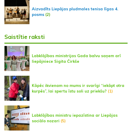
Aizvadīts Liepājas pludmales tenisa līgas 4.
posms
(2)
Saistītie raksti
Labklājības ministrijas Gada balvu saņem arī
liepājniece Sigita Čirkše
Kāpēc ikvienam no mums ir svarīgi “iekāpt otra
kurpēs”, lai spertu īstu soli uz priekšu?
(1)
Labklājības ministru iepazīstina ar Liepājas
sociālo nozari
(5)