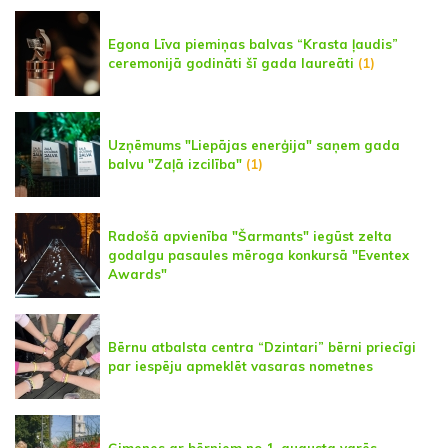
Egona Līva piemiņas balvas “Krasta ļaudis”
ceremonijā godināti šī gada laureāti
(1)
Uzņēmums "Liepājas enerģija" saņem gada
balvu "Zaļā izcilība"
(1)
Radošā apvienība "Šarmants" iegūst zelta
godalgu pasaules mēroga konkursā "Eventex
Awards"
Bērnu atbalsta centra “Dzintari” bērni priecīgi
par iespēju apmeklēt vasaras nometnes
Ģimenes ar bērniem no 1. augusta varēs