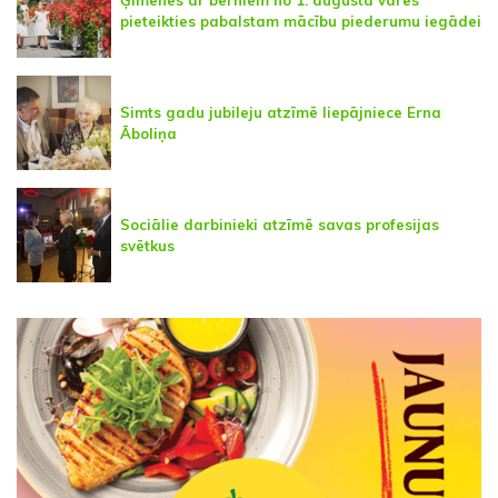
pieteikties pabalstam mācību piederumu iegādei
Simts gadu jubileju atzīmē liepājniece Erna
Āboliņa
Sociālie darbinieki atzīmē savas profesijas
svētkus