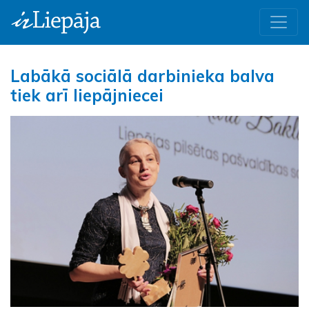
Labākā sociālā darbinieka balva
tiek arī liepājniecei