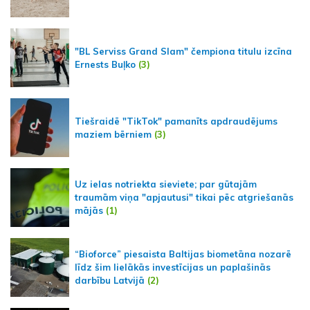
"BL Serviss Grand Slam" čempiona titulu izcīna
Ernests Buļko
(3)
Tiešraidē "TikTok" pamanīts apdraudējums
maziem bērniem
(3)
Uz ielas notriekta sieviete; par gūtajām
traumām viņa "apjautusi" tikai pēc atgriešanās
mājās
(1)
“Bioforce” piesaista Baltijas biometāna nozarē
līdz šim lielākās investīcijas un paplašinās
darbību Latvijā
(2)