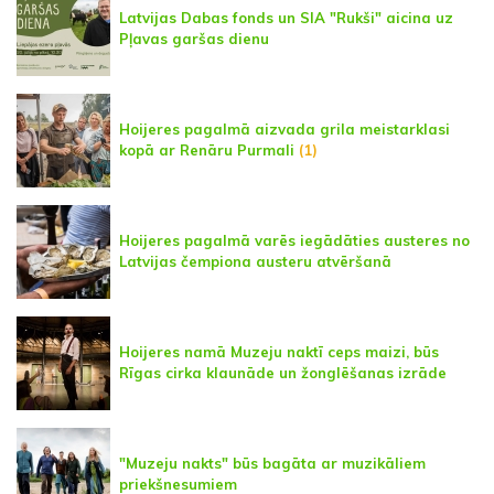
Latvijas Dabas fonds un SIA "Rukši" aicina uz
Pļavas garšas dienu
Hoijeres pagalmā aizvada grila meistarklasi
kopā ar Renāru Purmali
(1)
Hoijeres pagalmā varēs iegādāties austeres no
Latvijas čempiona austeru atvēršanā
Hoijeres namā Muzeju naktī ceps maizi, būs
Rīgas cirka klaunāde un žonglēšanas izrāde
"Muzeju nakts" būs bagāta ar muzikāliem
priekšnesumiem