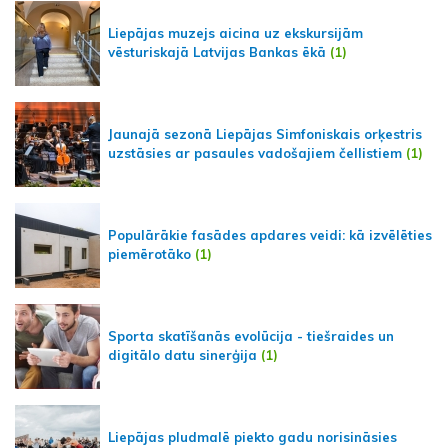
Liepājas muzejs aicina uz ekskursijām
vēsturiskajā Latvijas Bankas ēkā
(1)
Jaunajā sezonā Liepājas Simfoniskais orķestris
uzstāsies ar pasaules vadošajiem čellistiem
(1)
Populārākie fasādes apdares veidi: kā izvēlēties
piemērotāko
(1)
Sporta skatīšanās evolūcija - tiešraides un
digitālo datu sinerģija
(1)
Liepājas pludmalē piekto gadu norisināsies