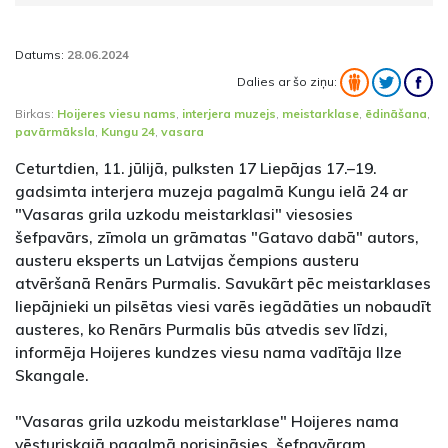
Datums:
28.06.2024
Dalies ar šo ziņu:
Birkas:
Hoijeres viesu nams
,
interjera muzejs
,
meistarklase
,
ēdināšana
,
pavārmāksla
,
Kungu 24
,
vasara
Ceturtdien, 11. jūlijā, pulksten 17 Liepājas 17.–19.
gadsimta interjera muzeja pagalmā Kungu ielā 24 ar
"Vasaras grila uzkodu meistarklasi" viesosies
šefpavārs, zīmola un grāmatas "Gatavo dabā" autors,
austeru eksperts un Latvijas čempions austeru
atvēršanā Renārs Purmalis. Savukārt pēc meistarklases
liepājnieki un pilsētas viesi varēs iegādāties un nobaudīt
austeres, ko Renārs Purmalis būs atvedis sev līdzi,
informēja Hoijeres kundzes viesu nama vadītāja Ilze
Skangale.
"Vasaras grila uzkodu meistarklase" Hoijeres nama
vēsturiskajā pagalmā norisināsies, šefpavāram