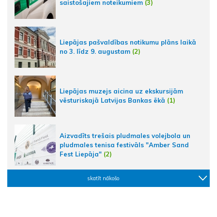
saistošajiem noteikumiem
(3)
Liepājas pašvaldības notikumu plāns laikā
no 3. līdz 9. augustam
(2)
Liepājas muzejs aicina uz ekskursijām
vēsturiskajā Latvijas Bankas ēkā
(1)
Aizvadīts trešais pludmales volejbola un
pludmales tenisa festivāls "Amber Sand
Fest Liepāja"
(2)
skatīt nākošo