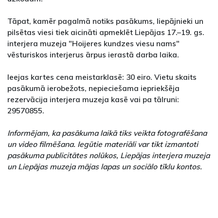
Tāpat, kamēr pagalmā notiks pasākums, liepājnieki un
pilsētas viesi tiek aicināti apmeklēt Liepājas 17.–19. gs.
interjera muzeja "Hoijeres kundzes viesu nams"
vēsturiskos interjerus ārpus ierastā darba laika.
Ieejas kartes cena meistarklasē: 30 eiro. Vietu skaits
pasākumā ierobežots, nepieciešama iepriekšēja
rezervācija interjera muzeja kasē vai pa tālruni:
29570855.
Informējam, ka pasākuma laikā tiks veikta fotografēšana
un video filmēšana. Iegūtie materiāli var tikt izmantoti
pasākuma publicitātes nolūkos, Liepājas interjera muzeja
un Liepājas muzeja mājas lapas un sociālo tīklu kontos.