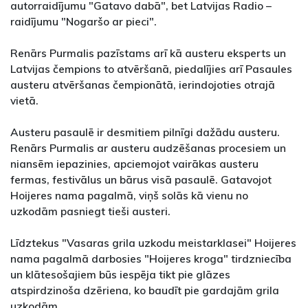
autorraidījumu "Gatavo dabā", bet Latvijas Radio –
raidījumu "Nogaršo ar pieci".
Renārs Purmalis pazīstams arī kā austeru eksperts un
Latvijas čempions to atvēršanā, piedalījies arī Pasaules
austeru atvēršanas čempionātā, ierindojoties otrajā
vietā.
Austeru pasaulē ir desmitiem pilnīgi dažādu austeru.
Renārs Purmalis ar austeru audzēšanas procesiem un
niansēm iepazinies, apciemojot vairākas austeru
fermas, festivālus un bārus visā pasaulē. Gatavojot
Hoijeres nama pagalmā, viņš solās kā vienu no
uzkodām pasniegt tieši austeri.
Līdztekus "Vasaras grila uzkodu meistarklasei" Hoijeres
nama pagalmā darbosies "Hoijeres kroga" tirdzniecība
un klātesošajiem būs iespēja tikt pie glāzes
atspirdzinoša dzēriena, ko baudīt pie gardajām grila
uzkodām.