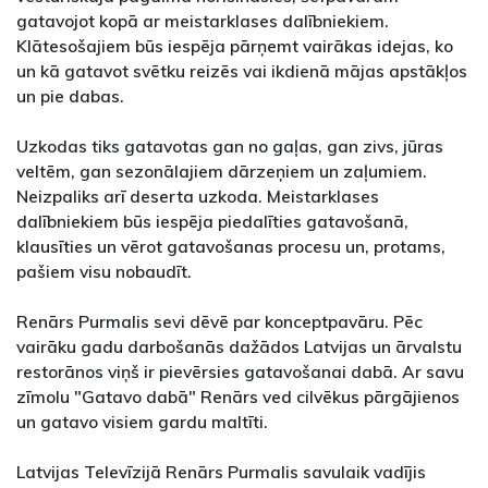
gatavojot kopā ar meistarklases dalībniekiem.
Klātesošajiem būs iespēja pārņemt vairākas idejas, ko
un kā gatavot svētku reizēs vai ikdienā mājas apstākļos
un pie dabas.
Uzkodas tiks gatavotas gan no gaļas, gan zivs, jūras
veltēm, gan sezonālajiem dārzeņiem un zaļumiem.
Neizpaliks arī deserta uzkoda. Meistarklases
dalībniekiem būs iespēja piedalīties gatavošanā,
klausīties un vērot gatavošanas procesu un, protams,
pašiem visu nobaudīt.
Renārs Purmalis sevi dēvē par konceptpavāru. Pēc
vairāku gadu darbošanās dažādos Latvijas un ārvalstu
restorānos viņš ir pievērsies gatavošanai dabā. Ar savu
zīmolu "Gatavo dabā" Renārs ved cilvēkus pārgājienos
un gatavo visiem gardu maltīti.
Latvijas Televīzijā Renārs Purmalis savulaik vadījis