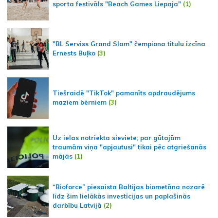
sporta festivāls "Beach Games Liepaja"
(1)
"BL Serviss Grand Slam" čempiona titulu izcīna
Ernests Buļko
(3)
Tiešraidē "TikTok" pamanīts apdraudējums
maziem bērniem
(3)
Uz ielas notriekta sieviete; par gūtajām
traumām viņa "apjautusi" tikai pēc atgriešanās
mājās
(1)
“Bioforce” piesaista Baltijas biometāna nozarē
līdz šim lielākās investīcijas un paplašinās
darbību Latvijā
(2)