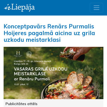
Konceptpavārs Renārs Purmalis
Hoijeres pagalmā aicina uz grila
uzkodu meistarklasi
Publicitātes attēls