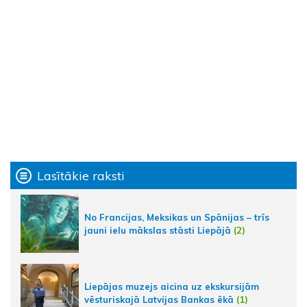
Lasītākie raksti
No Francijas, Meksikas un Spānijas – trīs
jauni ielu mākslas stāsti Liepājā
(2)
Liepājas muzejs aicina uz ekskursijām
vēsturiskajā Latvijas Bankas ēkā
(1)