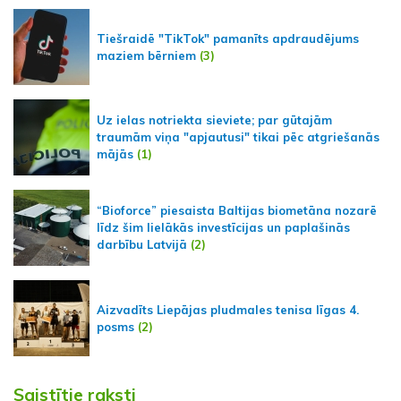
Tiešraidē "TikTok" pamanīts apdraudējums
maziem bērniem
(3)
Uz ielas notriekta sieviete; par gūtajām
traumām viņa "apjautusi" tikai pēc atgriešanās
mājās
(1)
“Bioforce” piesaista Baltijas biometāna nozarē
līdz šim lielākās investīcijas un paplašinās
darbību Latvijā
(2)
Aizvadīts Liepājas pludmales tenisa līgas 4.
posms
(2)
Saistītie raksti