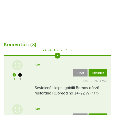
Komentāri (3)
aizvērt komentārus
Ilze
Ziņot
Atbildēt
2
1
30.01.2026.
17:25
Sestdienās laipni gaidīti Romas dārzā
restorānā RObread no 14-22 ????‍♀️✨
Ilze