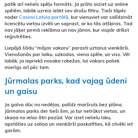
patīk arī neliels spēļu formāts. Ja prāts aiziet uz online
spēlēm, labāk uzreiz ielikt sev drošu filtru. Tieši tāpēc
noder
Casino Latvia portālā
, kur vienuviet var salīdzināt
licencētu vietņu izvēli un saprast, ar ko tās atšķiras. Tad
nav jāķer pirmā reklāma un nav jāmin, kur vispār drīkst
reģistrēties.
Liepājā šādu “mājas vakaru” parasti uztaisa vienkārši.
Vienošanās par laiku, uzkodas, viena spēle, un viss. Vēl
labāk, ja iepriekš nosaka robežas, lai vakars paliek
mierīgs arī pēc tam.
Jūrmalas parks, kad vajag ūdeni
un gaisu
Ja galva dūc no nedēļas, palīdz maršruts bez plāna.
Jūrmalas parks der tieši šim, jo tur netrūkst vietas, un
skaņa no ielas ātri pazūd. Var iziet nelielu loku,
apstāties uz soliņa un vienkārši paskatīties, kā cilvēki iet
garām.