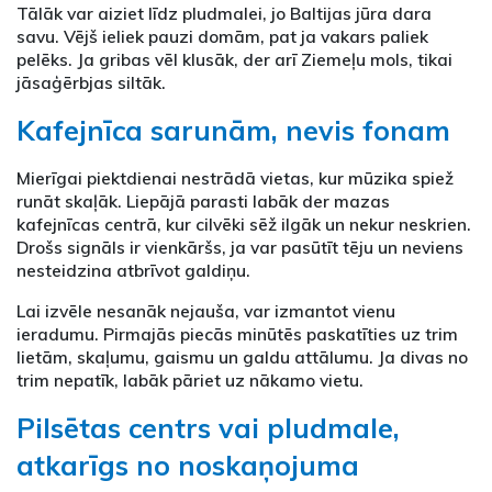
Tālāk var aiziet līdz pludmalei, jo Baltijas jūra dara
savu. Vējš ieliek pauzi domām, pat ja vakars paliek
pelēks. Ja gribas vēl klusāk, der arī Ziemeļu mols, tikai
jāsaģērbjas siltāk.
Kafejnīca sarunām, nevis fonam
Mierīgai piektdienai nestrādā vietas, kur mūzika spiež
runāt skaļāk. Liepājā parasti labāk der mazas
kafejnīcas centrā, kur cilvēki sēž ilgāk un nekur neskrien.
Drošs signāls ir vienkāršs, ja var pasūtīt tēju un neviens
nesteidzina atbrīvot galdiņu.
Lai izvēle nesanāk nejauša, var izmantot vienu
ieradumu. Pirmajās piecās minūtēs paskatīties uz trim
lietām, skaļumu, gaismu un galdu attālumu. Ja divas no
trim nepatīk, labāk pāriet uz nākamo vietu.
Pilsētas centrs vai pludmale,
atkarīgs no noskaņojuma