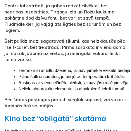
Centrs labi strādā, ja gribas redzēt cilvēkus, bet
negribas iesaistīties. Tirgoņu iela un Rožu laukuma
apkārtne dod dzīvu fonu, bet var iet savā tempā.
Pludmale der, ja vajag atslēgties bez sarunām un bez
logiem.
Šeit palīdz mazi sagatavoti sīkumi, kas neizklausās pēc
“self-care”, bet tie strādā. Pirms saraksta ir viena doma,
jo mazāk jādomā uz vietas, jo mierīgāks vakars. Ielikt
somā var šo:
Termokrūzi ar siltu dzērienu, lai nav jāmeklē veikals pēdējā 
Plānu šalli un cimdus, jo pie jūras temperatūra krīt ātrāk.
Austiņas ar vienu ielādētu pleilisti, lai nav jāskrollē pie vēja.
Nelielu atstarojošu elementu, ja atpakaļceļš iekrīt tumsā.
Pēc šādas pastaigas parasti vieglāk saprast, vai vakars
turpinās ārā vai mājās.
Kino bez “obligātā” skatāmā