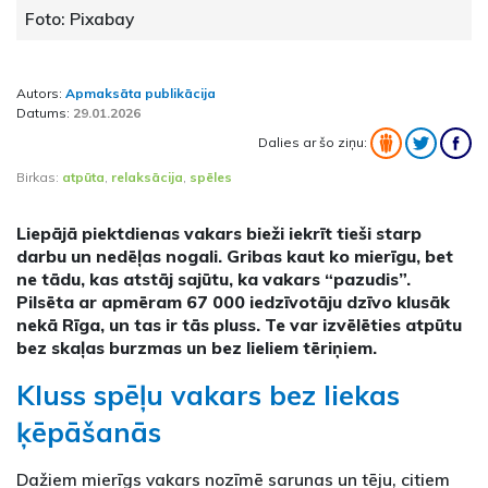
Foto: Pixabay
Autors:
Apmaksāta publikācija
Datums:
29.01.2026
Dalies ar šo ziņu:
Birkas:
atpūta
,
relaksācija
,
spēles
Liepājā piektdienas vakars bieži iekrīt tieši starp
darbu un nedēļas nogali. Gribas kaut ko mierīgu, bet
ne tādu, kas atstāj sajūtu, ka vakars “pazudis”.
Pilsēta ar apmēram 67 000 iedzīvotāju dzīvo klusāk
nekā Rīga, un tas ir tās pluss. Te var izvēlēties atpūtu
bez skaļas burzmas un bez lieliem tēriņiem.
Kluss spēļu vakars bez liekas
ķēpāšanās
Dažiem mierīgs vakars nozīmē sarunas un tēju, citiem