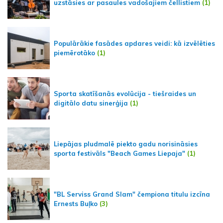
uzstāsies ar pasaules vadošajiem čellistiem
(1)
Populārākie fasādes apdares veidi: kā izvēlēties
piemērotāko
(1)
Sporta skatīšanās evolūcija - tiešraides un
digitālo datu sinerģija
(1)
Liepājas pludmalē piekto gadu norisināsies
sporta festivāls "Beach Games Liepaja"
(1)
"BL Serviss Grand Slam" čempiona titulu izcīna
Ernests Buļko
(3)