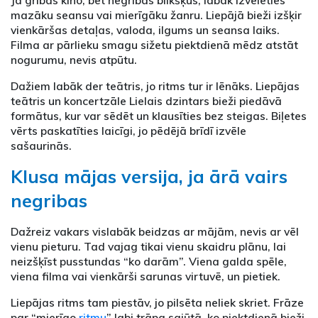
Ja gribas kino, bet negribas blīkšķus, labāk izvēlēties
mazāku seansu vai mierīgāku žanru. Liepājā bieži izšķir
vienkāršas detaļas, valoda, ilgums un seansa laiks.
Filma ar pārlieku smagu sižetu piektdienā mēdz atstāt
nogurumu, nevis atpūtu.
Dažiem labāk der teātris, jo ritms tur ir lēnāks. Liepājas
teātris un koncertzāle Lielais dzintars bieži piedāvā
formātus, kur var sēdēt un klausīties bez steigas. Biļetes
vērts paskatīties laicīgi, jo pēdējā brīdī izvēle
sašaurinās.
Klusa mājas versija, ja ārā vairs
negribas
Dažreiz vakars vislabāk beidzas ar mājām, nevis ar vēl
vienu pieturu. Tad vajag tikai vienu skaidru plānu, lai
neizšķīst pusstundas “ko darām”. Viena galda spēle,
viena filma vai vienkārši sarunas virtuvē, un pietiek.
Liepājas ritms tam piestāv, jo pilsēta neliek skriet. Frāze
par “mierīgo
ritmu
” labi trāpa sajūtā, ko piektdienā bieži