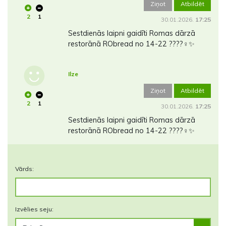
Ziņot
Atbildēt
2
1
30.01.2026.
17:25
Sestdienās laipni gaidīti Romas dārzā
restorānā RObread no 14-22 ????‍♀️✨
Ilze
Ziņot
Atbildēt
2
1
30.01.2026.
17:25
Sestdienās laipni gaidīti Romas dārzā
restorānā RObread no 14-22 ????‍♀️✨
Vārds:
Izvēlies seju: