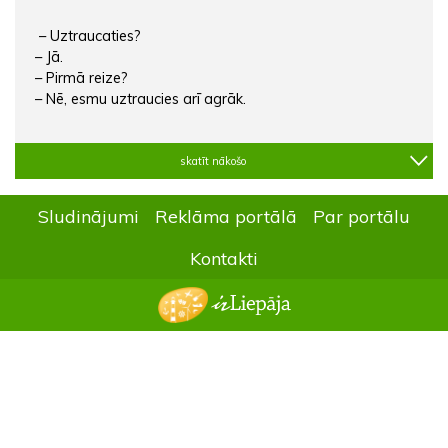
– Uztraucaties?
– Jā.
– Pirmā reize?
– Nē, esmu uztraucies arī agrāk.
skatīt nākošo
Sludinājumi
Reklāma portālā
Par portālu
Kontakti