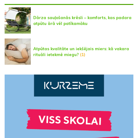
Dārza sauļošanās krēsli – komforts, kas padara
atpūtu ārā vēl patīkamāku
Atpūtas kvalitāte un iekšējais miers: kā vakara
rituāli ietekmē miegu?
(1)