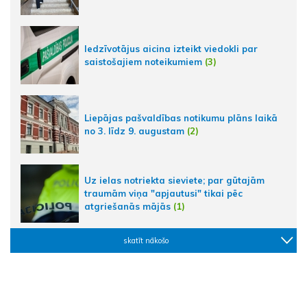
Iedzīvotājus aicina izteikt viedokli par
saistošajiem noteikumiem
(3)
Liepājas pašvaldības notikumu plāns laikā
no 3. līdz 9. augustam
(2)
Uz ielas notriekta sieviete; par gūtajām
traumām viņa "apjautusi" tikai pēc
atgriešanās mājās
(1)
skatīt nākošo