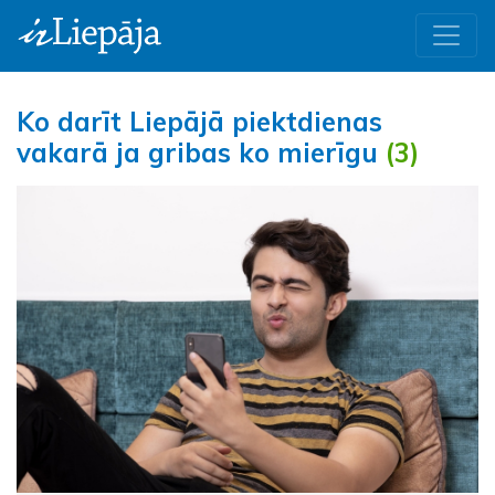
Ko darīt Liepājā piektdienas
vakarā ja gribas ko mierīgu
(3)