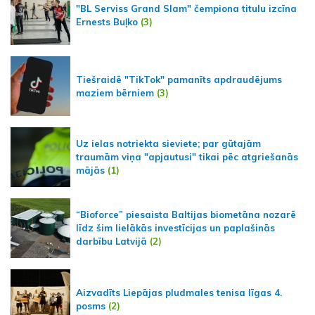
"BL Serviss Grand Slam" čempiona titulu izcīna
Ernests Buļko
(3)
Tiešraidē "TikTok" pamanīts apdraudējums
maziem bērniem
(3)
Uz ielas notriekta sieviete; par gūtajām
traumām viņa "apjautusi" tikai pēc atgriešanās
mājās
(1)
“Bioforce” piesaista Baltijas biometāna nozarē
līdz šim lielākās investīcijas un paplašinās
darbību Latvijā
(2)
Aizvadīts Liepājas pludmales tenisa līgas 4.
posms
(2)