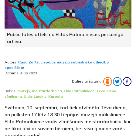
Publicitātes attēls no Elitas Patmalnieces personīgā
arhīva.
Autors:
Rasa Zālīte, Liepājas muzeja sabiedrisko attiecību
speciāliste
Datums:
4.09.2023
Dalies ar šo ziņu:
Birkas:
muzejs
,
meistardarbnīca
,
Elita Patmalniece
,
Tēva diena
,
zīmēšana
,
Uldis Lipskis
,
Karosta
Svētdien, 10. septembrī, kad tiek atzīmēta Tēva diena,
no pulksten 17 līdz 18.30 Liepājas muzejā māksliniece
Elita Patmalniece vadīs zīmēšanas meistardarbnīcu, kur
ne tikai tēvi ar saviem bērniem, bet visa ģimene varēs
darboties radoši.