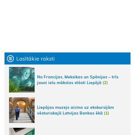
Lasītākie raksti
No Francijas, Meksikas un Spānijas – trīs
jauni ielu mākslas stāsti Liepājā
(2)
Liepājas muzejs aicina uz ekskursijām
vēsturiskajā Latvijas Bankas ēkā
(1)