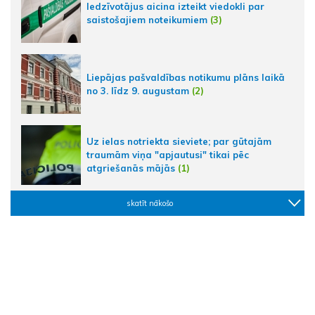
Iedzīvotājus aicina izteikt viedokli par
saistošajiem noteikumiem
(3)
Liepājas pašvaldības notikumu plāns laikā
no 3. līdz 9. augustam
(2)
Uz ielas notriekta sieviete; par gūtajām
traumām viņa "apjautusi" tikai pēc
atgriešanās mājās
(1)
skatīt nākošo