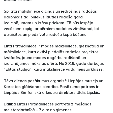
Spilgtā māksliniece aicinās un iedrošinās radošās
darbnīcas dalībniekus ļauties radošā gara
izaicinājumam un krāsu priekam. Tā būs iespēja
vecākiem kopīgi ar bērniem nodoties zīmēšanai, lai
atraisītos un piedzīvotu radošu kopā būšanu.
Elita Patmalniece ir modes māksliniece, gleznotāja un
māksliniece, kura aktīvi piedalās radošos projektos,
izstādēs, jauno modes apģērbu radīšanā un
izaicinājumos mākslas sfērā. No 2019. gada darbojas
"Elitas studija", kurā māksliniece vada meistarklases.
Tēva dienas pasākumus organizē Liepājas muzejs un
Karostas glābšanas biedrība. Pasākuma patrons ir
Liepājas Simfoniskā orķestra direktors Uldis Lipskis.
Dalība Elitas Patmalnieces portretu zīmēšanas
meistardarbnīcā – 7 eiro no ģimenes.