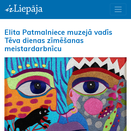
Elita Patmalniece muzejā vadīs
Tēva dienas zīmēšanas
meistardarbnīcu