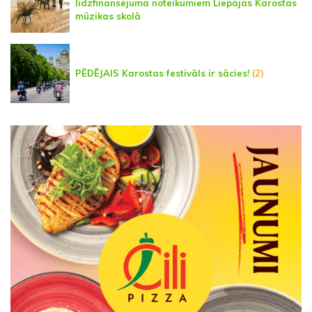
līdzfinansējuma noteikumiem Liepājas Karostas
mūzikas skolā
PĒDĒJAIS Karostas festivāls ir sācies!
(2)