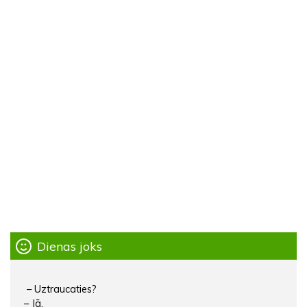
Dienas joks
– Uztraucaties?
– Jā.