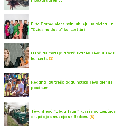
meistardarbnīcu
Elita Patmalniece svin jubileju un aicina uz
"Dziesmu dueļa" koncerttūri
Liepājas muzeja dārzā skanēs Tēva dienas
koncerts
(1)
Redanā jau trešo gadu notiks Tēvu dienas
pasākumi
Tēva dienā "Libau Train" kursēs no Liepājas
okupācijas muzeja uz Redanu
(5)