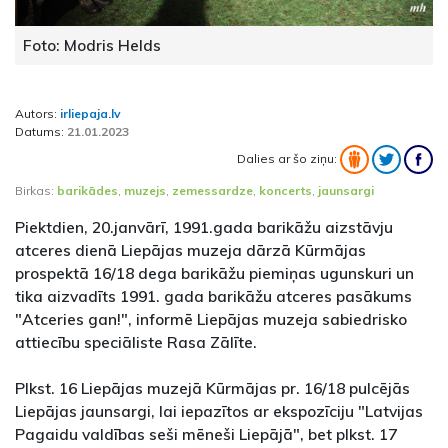
Foto: Modris Helds
Autors:
irliepaja.lv
Datums:
21.01.2023
Dalies ar šo ziņu:
Birkas:
barikādes
,
muzejs
,
zemessardze
,
koncerts
,
jaunsargi
Piektdien, 20.janvārī, 1991.gada barikāžu aizstāvju
atceres dienā Liepājas muzeja dārzā Kūrmājas
prospektā 16/18 dega barikāžu piemiņas ugunskuri un
tika aizvadīts 1991. gada barikāžu atceres pasākums
"Atceries gan!", informē Liepājas muzeja sabiedrisko
attiecību speciāliste Rasa Zālīte.
Plkst. 16 Liepājas muzejā Kūrmājas pr. 16/18 pulcējās
Liepājas jaunsargi, lai iepazītos ar ekspozīciju "Latvijas
Pagaidu valdības seši mēneši Liepājā", bet plkst. 17