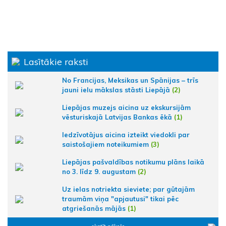
Lasītākie raksti
No Francijas, Meksikas un Spānijas – trīs
jauni ielu mākslas stāsti Liepājā
(2)
Liepājas muzejs aicina uz ekskursijām
vēsturiskajā Latvijas Bankas ēkā
(1)
Iedzīvotājus aicina izteikt viedokli par
saistošajiem noteikumiem
(3)
Liepājas pašvaldības notikumu plāns laikā
no 3. līdz 9. augustam
(2)
Uz ielas notriekta sieviete; par gūtajām
traumām viņa "apjautusi" tikai pēc
atgriešanās mājās
(1)