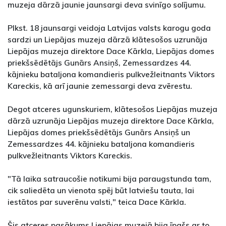
muzeja dārzā jaunie jaunsargi deva svinīgo solījumu.
Plkst. 18 jaunsargi veidoja Latvijas valsts karogu goda
sardzi un Liepājas muzeja dārzā klātesošos uzrunāja
Liepājas muzeja direktore Dace Kārkla, Liepājas domes
priekšsēdētājs Gunārs Ansiņš, Zemessardzes 44.
kājnieku bataljona komandieris pulkvežleitnants Viktors
Kareckis, kā arī jaunie zemessargi deva zvērestu.
Degot atceres ugunskuriem, klātesošos Liepājas muzeja
dārzā uzrunāja Liepājas muzeja direktore Dace Kārkla,
Liepājas domes priekšsēdētājs Gunārs Ansiņš un
Zemessardzes 44. kājnieku bataljona komandieris
pulkvežleitnants Viktors Kareckis.
"Tā laika satraucošie notikumi bija paraugstunda tam,
cik saliedēta un vienota spēj būt latviešu tauta, lai
iestātos par suverēnu valsti," teica Dace Kārkla.
Šis atceres pasākums Liepājas muzejā bija īpašs ar to,