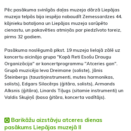
Pēc pasākuma svinīgās daļas muzeja dārzā Liepājas
muzeja telpās bija iespēja nobaudīt Zemessardzes 44.
kājnieku bataljona un Liepājas muzeja sarūpēto
cienastu, un pakavēties atmiņās par piedzīvoto toreiz,
pirms 32 gadiem.
Pasākuma noslēgumā plkst. 19 muzeja lielajā zālē uz
koncertu aicināja grupa "Kopā Reti Esošu Draugu
Organizācija" ar koncertprogrammu "Atceries gan".
Grupā muzicēja Ieva Dreimane (soliste), Jānis
Šteinbergs (taustiņinstrumenti, mutes harmonikas,
solists), Edgars Silacērps (ģitāra, solists), Armands
Alksnis (ģitāra), Linards Tiļugs (sitamie instrumenti) un
Valdis Skujiņš (basa ģitāra, koncerta vadītājs).
Barikāžu aizstāvju atceres dienas
pasākums Liepājas muzejā II