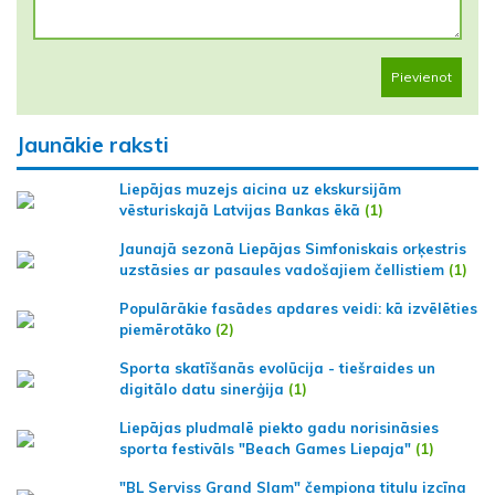
Pievienot
Jaunākie raksti
Liepājas muzejs aicina uz ekskursijām
vēsturiskajā Latvijas Bankas ēkā
(1)
Jaunajā sezonā Liepājas Simfoniskais orķestris
uzstāsies ar pasaules vadošajiem čellistiem
(1)
Populārākie fasādes apdares veidi: kā izvēlēties
piemērotāko
(2)
Sporta skatīšanās evolūcija - tiešraides un
digitālo datu sinerģija
(1)
Liepājas pludmalē piekto gadu norisināsies
sporta festivāls "Beach Games Liepaja"
(1)
"BL Serviss Grand Slam" čempiona titulu izcīna