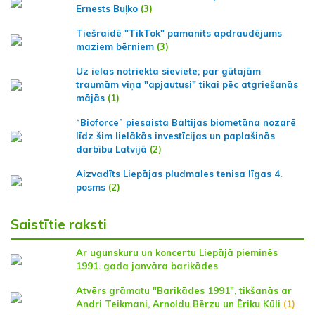
Ernests Buļko
(3)
Tiešraidē "TikTok" pamanīts apdraudējums
maziem bērniem
(3)
Uz ielas notriekta sieviete; par gūtajām
traumām viņa "apjautusi" tikai pēc atgriešanās
mājās
(1)
“Bioforce” piesaista Baltijas biometāna nozarē
līdz šim lielākās investīcijas un paplašinās
darbību Latvijā
(2)
Aizvadīts Liepājas pludmales tenisa līgas 4.
posms
(2)
Saistītie raksti
Ar ugunskuru un koncertu Liepājā pieminēs
1991. gada janvāra barikādes
Atvērs grāmatu "Barikādes 1991", tikšanās ar
Andri Teikmani, Arnoldu Bērzu un Ēriku Kūli
(1)