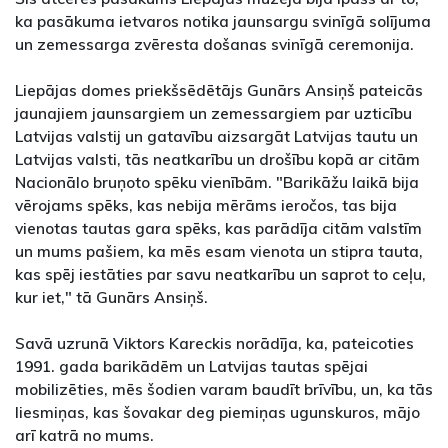
ka pasākuma ietvaros notika jaunsargu svinīgā solījuma
un zemessarga zvēresta došanas svinīgā ceremonija.
Liepājas domes priekšsēdētājs Gunārs Ansiņš pateicās
jaunajiem jaunsargiem un zemessargiem par uzticību
Latvijas valstij un gatavību aizsargāt Latvijas tautu un
Latvijas valsti, tās neatkarību un drošību kopā ar citām
Nacionālo bruņoto spēku vienībām. "Barikāžu laikā bija
vērojams spēks, kas nebija mērāms ieročos, tas bija
vienotas tautas gara spēks, kas parādīja citām valstīm
un mums pašiem, ka mēs esam vienota un stipra tauta,
kas spēj iestāties par savu neatkarību un saprot to ceļu,
kur iet," tā Gunārs Ansiņš.
Savā uzrunā Viktors Kareckis norādīja, ka, pateicoties
1991. gada barikādēm un Latvijas tautas spējai
mobilizēties, mēs šodien varam baudīt brīvību, un, ka tās
liesmiņas, kas šovakar deg piemiņas ugunskuros, mājo
arī katrā no mums.