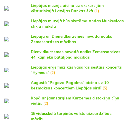
Liepājas muzejs aicina uz ekskursijām
vēsturiskajā Latvijas Bankas ēkā
(1)
Liepājas muzejā būs skatāma Andas Munkevicas
stikla māksla
Liepājā un Dienvidkurzemes novadā notiks
Zemessardzes mācības
Dienvidkurzemes novadā notiks Zemessardzes
44. kājnieku bataljona mācības
Liepājas ērģeļmūzikas vasaras sestais koncerts
“Hymnus”
(2)
Augustā “Pegaza Pagalms” aicina uz 10
bezmaksas koncertiem Liepājas sirdī
(5)
Kopā ar jaunsargiem Kurzemes cietokšņa cīņu
vietās
(2)
15.vidusskolā turpinās valsts aizsardzības
mācību