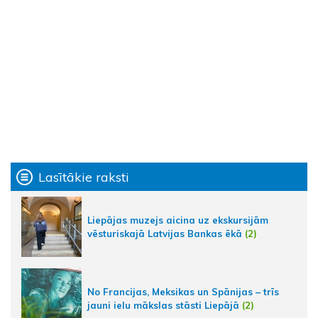
Lasītākie raksti
Liepājas muzejs aicina uz ekskursijām
vēsturiskajā Latvijas Bankas ēkā
(2)
No Francijas, Meksikas un Spānijas – trīs
jauni ielu mākslas stāsti Liepājā
(2)