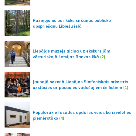
Paziņojums par koku ciršanas publisko
apspriešanu Lībiešu ielā
Liepājas muzejs aicina uz ekskursijām
vēsturiskajā Latvijas Bankas ēkā
(2)
Jaunajā sezonā Liepājas Simfoniskais orķestris
uzstāsies ar pasaules vadošajiem čellistiem
(1)
Populārākie fasādes apdares veidi: kā izvēlēties
piemērotāko
(4)