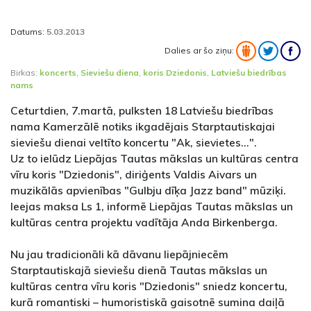
Datums:
5.03.2013
Dalies ar šo ziņu:
Birkas:
koncerts
,
Sieviešu diena
,
koris Dziedonis
,
Latviešu biedrības
nams
Ceturtdien, 7.martā, pulksten 18 Latviešu biedrības
nama Kamerzālē notiks ikgadējais Starptautiskajai
sieviešu dienai veltīto koncertu "Ak, sievietes...".
Uz to ielūdz Liepājas Tautas mākslas un kultūras centra
vīru koris "Dziedonis", diriģents Valdis Aivars un
muzikālās apvienības "Gulbju dīķa Jazz band" mūziķi.
Ieejas maksa Ls 1, informē Liepājas Tautas mākslas un
kultūras centra projektu vadītāja Anda Birkenberga.
Nu jau tradicionāli kā dāvanu liepājniecēm
Starptautiskajā sieviešu dienā Tautas mākslas un
kultūras centra vīru koris "Dziedonis" sniedz koncertu,
kurā romantiski – humoristiskā gaisotnē sumina daiļā