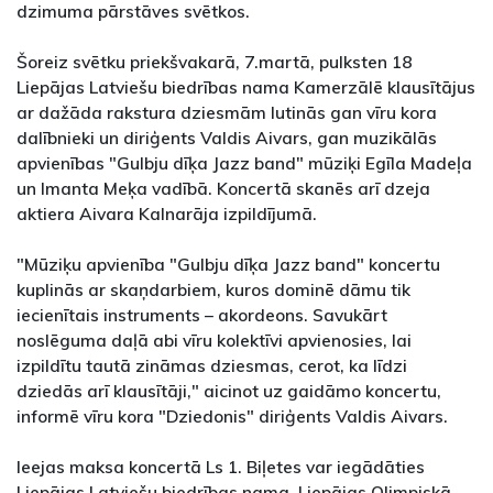
dzimuma pārstāves svētkos.
Šoreiz svētku priekšvakarā, 7.martā, pulksten 18
Liepājas Latviešu biedrības nama Kamerzālē klausītājus
ar dažāda rakstura dziesmām lutinās gan vīru kora
dalībnieki un diriģents Valdis Aivars, gan muzikālās
apvienības "Gulbju dīķa Jazz band" mūziķi Egīla Madeļa
un Imanta Meķa vadībā. Koncertā skanēs arī dzeja
aktiera Aivara Kalnarāja izpildījumā.
"Mūziķu apvienība "Gulbju dīķa Jazz band" koncertu
kuplinās ar skaņdarbiem, kuros dominē dāmu tik
iecienītais instruments – akordeons. Savukārt
noslēguma daļā abi vīru kolektīvi apvienosies, lai
izpildītu tautā zināmas dziesmas, cerot, ka līdzi
dziedās arī klausītāji," aicinot uz gaidāmo koncertu,
informē vīru kora "Dziedonis" diriģents Valdis Aivars.
Ieejas maksa koncertā Ls 1. Biļetes var iegādāties
Liepājas Latviešu biedrības nama, Liepājas Olimpiskā