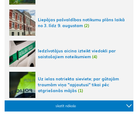
Liepājas pašvaldības notikumu plāns laikā
no 3. līdz 9. augustam
(2)
Iedzīvotājus aicina izteikt viedokli par
saistošajiem noteikumiem
(4)
Uz ielas notriekta sieviete; par gūtajām
traumām viņa "apjautusi" tikai pēc
atgriešanās mājās
(1)
skatīt nākošo