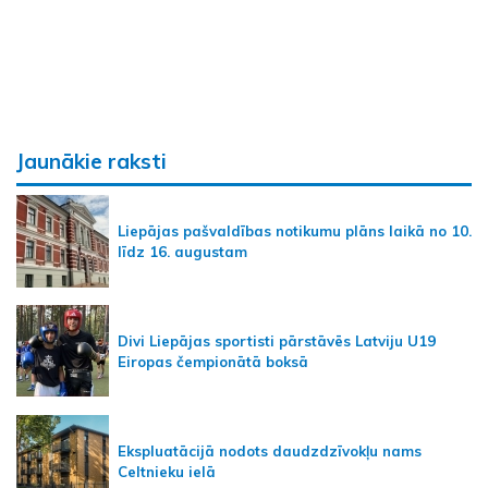
Jaunākie raksti
Liepājas pašvaldības notikumu plāns laikā no 10.
līdz 16. augustam
Divi Liepājas sportisti pārstāvēs Latviju U19
Eiropas čempionātā boksā
Ekspluatācijā nodots daudzdzīvokļu nams
Celtnieku ielā