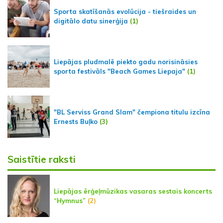
Sporta skatīšanās evolūcija - tiešraides un
digitālo datu sinerģija
(1)
Liepājas pludmalē piekto gadu norisināsies
sporta festivāls "Beach Games Liepaja"
(1)
"BL Serviss Grand Slam" čempiona titulu izcīna
Ernests Buļko
(3)
Saistītie raksti
Liepājas ērģeļmūzikas vasaras sestais koncerts
“Hymnus”
(2)