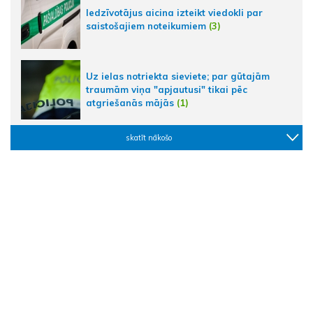
Iedzīvotājus aicina izteikt viedokli par
saistošajiem noteikumiem
(3)
Uz ielas notriekta sieviete; par gūtajām
traumām viņa "apjautusi" tikai pēc
atgriešanās mājās
(1)
skatīt nākošo