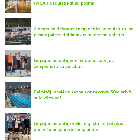
IWSA Pasaules kausa posms
Ziemas peldēšanas čempionāta pasaules kausa
posms pulcēs dalībniekus no desmit valstīm
Liepājas peldētājiem medaļas Latvijas
čempionāta sacensībās
Peldētāji noslēdz sezonu ar rekordu 50m brīvā
stila distancē
Liepājas peldētāji veiksmīgi startē Latvijas
jauniešu un junioru čempionātā