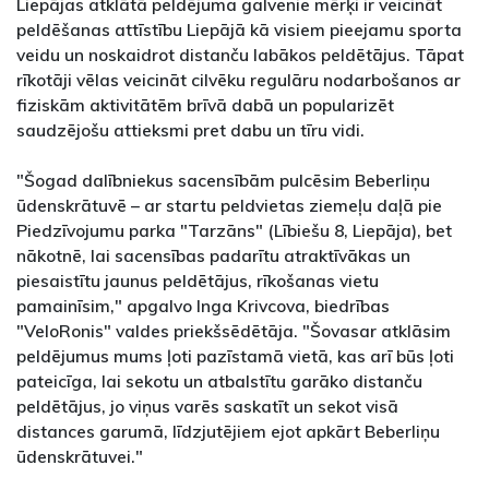
Liepājas atklātā peldējuma galvenie mērķi ir veicināt
peldēšanas attīstību Liepājā kā visiem pieejamu sporta
veidu un noskaidrot distanču labākos peldētājus. Tāpat
rīkotāji vēlas veicināt cilvēku regulāru nodarbošanos ar
fiziskām aktivitātēm brīvā dabā un popularizēt
saudzējošu attieksmi pret dabu un tīru vidi.
"Šogad dalībniekus sacensībām pulcēsim Beberliņu
ūdenskrātuvē – ar startu peldvietas ziemeļu daļā pie
Piedzīvojumu parka "Tarzāns" (Lībiešu 8, Liepāja), bet
nākotnē, lai sacensības padarītu atraktīvākas un
piesaistītu jaunus peldētājus, rīkošanas vietu
pamainīsim," apgalvo Inga Krivcova, biedrības
"VeloRonis" valdes priekšsēdētāja. "Šovasar atklāsim
peldējumus mums ļoti pazīstamā vietā, kas arī būs ļoti
pateicīga, lai sekotu un atbalstītu garāko distanču
peldētājus, jo viņus varēs saskatīt un sekot visā
distances garumā, līdzjutējiem ejot apkārt Beberliņu
ūdenskrātuvei."