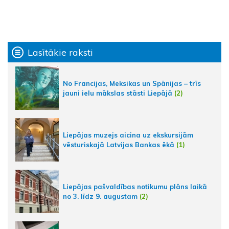
Lasītākie raksti
No Francijas, Meksikas un Spānijas – trīs
jauni ielu mākslas stāsti Liepājā
(2)
Liepājas muzejs aicina uz ekskursijām
vēsturiskajā Latvijas Bankas ēkā
(1)
Liepājas pašvaldības notikumu plāns laikā
no 3. līdz 9. augustam
(2)