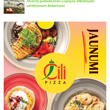
Atvērta pieteikšanās Liepājas atklātajam
peldējumam Beberliņos