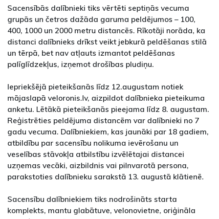
Sacensībās dalībnieki tiks vērtēti septiņās vecuma
grupās un četros dažāda garuma peldējumos – 100,
400, 1000 un 2000 metru distancēs. Rīkotāji norāda, ka
distanci dalībnieks drīkst veikt jebkurā peldēšanas stilā
un tērpā, bet nav atļauts izmantot peldēšanas
palīglīdzekļus, izņemot drošības pludiņu.
Iepriekšējā pieteikšanās līdz 12.augustam notiek
mājaslapā veloronis.lv, aizpildot dalībnieka pieteikuma
anketu. Lētākā pieteikšanās pieejama līdz 8. augustam.
Reģistrēties peldējuma distancēm var dalībnieki no 7
gadu vecuma. Dalībniekiem, kas jaunāki par 18 gadiem,
atbildību par sacensību nolikuma ievērošanu un
veselības stāvokļa atbilstību izvēlētajai distancei
uzņemas vecāki, aizbildnis vai pilnvarotā persona,
parakstoties dalībnieku sarakstā 13. augustā klātienē.
Sacensību dalībniekiem tiks nodrošināts starta
komplekts, mantu glabātuve, velonovietne, oriģināla