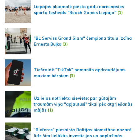
Liepājas pludmalē piekto gadu norisināsies
sporta festivāls "Beach Games Liepaja"
(1)
"BL Serviss Grand Slam" čempiona titulu izcīna
Ernests Buļko
(3)
Tiešraidē "TikTok" pamanīts apdraudējums
maziem bērniem
(3)
Uz ielas notriekta sieviete; par gūtajām
traumām viņa "apjautusi" tikai pēc atgriešanās
mājās
(1)
“Bioforce” piesaista Baltijas biometāna nozarē
līdz šim lielākās investīcijas un paplašinās