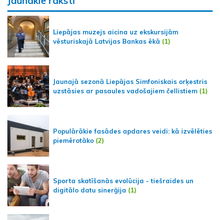
Jaunākie raksti
Liepājas muzejs aicina uz ekskursijām
vēsturiskajā Latvijas Bankas ēkā
(1)
Jaunajā sezonā Liepājas Simfoniskais orķestris
uzstāsies ar pasaules vadošajiem čellistiem
(1)
Populārākie fasādes apdares veidi: kā izvēlēties
piemērotāko
(2)
Sporta skatīšanās evolūcija - tiešraides un
digitālo datu sinerģija
(1)