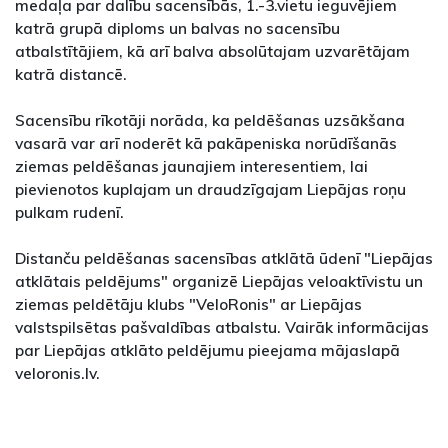
medaļa par dalību sacensībās, 1.-3.vietu ieguvējiem
katrā grupā diploms un balvas no sacensību
atbalstītājiem, kā arī balva absolūtajam uzvarētājam
katrā distancē.
Sacensību rīkotāji norāda, ka peldēšanas uzsākšana
vasarā var arī noderēt kā pakāpeniska norūdīšanās
ziemas peldēšanas jaunajiem interesentiem, lai
pievienotos kuplajam un draudzīgajam Liepājas roņu
pulkam rudenī.
Distanču peldēšanas sacensības atklātā ūdenī "Liepājas
atklātais peldējums" organizē Liepājas veloaktīvistu un
ziemas peldētāju klubs "VeloRonis" ar Liepājas
valstspilsētas pašvaldības atbalstu. Vairāk informācijas
par Liepājas atklāto peldējumu pieejama mājaslapā
veloronis.lv.