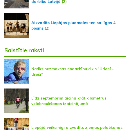
darbību Latvijā
(2)
Aizvadīts Liepājas pludmales tenisa līgas 4.
posms
(2)
Saistītie raksti
Notiks bezmaksas nodarbību cikls “Ūdenī -
droši”
Līdz septembrim aicina krāt kilometrus
velobraukšanas izaicinājumā
Liepājā veiksmīgi aizvadīts ziemas peldēšanas