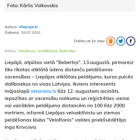
Foto: Kārlis Volkovskis
Autors:
irliepaja.lv
Datums:
28.07.2022
Dalies ar šo ziņu:
Birkas:
VeloRonis
,
peldēšana
,
Beberliņi
Liepājā, atpūtas vietā "Beberliņi", 13.augustā, pirmoreiz
tiks rīkotas atklātā ūdens distanču peldēšanas
sacensības – Liepājas atklātais peldējums, kuras pulcēs
dalībniekus no visas Latvijas. Ikviens interesents
mājaslapā
veloronis.lv
līdz 12. augustam aicināts
iepazīties ar sacensību nolikumu un reģistrēties vienai
vai vairākām peldējuma distancēm no 100 līdz 2000
metriem, informē Liepājas veloaktīvistu un ziemas
peldēšanas kluba "VeloRonis" valdes priekšsēdētāja
Inga Krivcova.