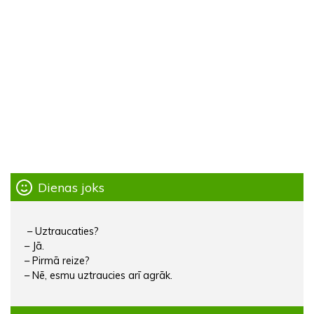
Dienas joks
– Uztraucaties?
– Jā.
– Pirmā reize?
– Nē, esmu uztraucies arī agrāk.