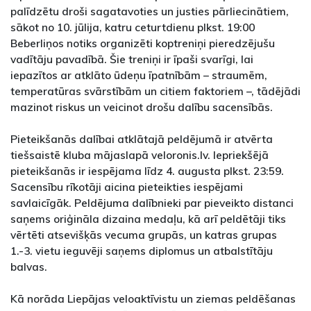
palīdzētu droši sagatavoties un justies pārliecinātiem,
sākot no 10. jūlija, katru ceturtdienu plkst. 19:00
Beberliņos notiks organizēti koptreniņi pieredzējušu
vadītāju pavadībā. Šie treniņi ir īpaši svarīgi, lai
iepazītos ar atklāto ūdeņu īpatnībām – straumēm,
temperatūras svārstībām un citiem faktoriem –, tādējādi
mazinot riskus un veicinot drošu dalību sacensībās.
Pieteikšanās dalībai atklātajā peldējumā ir atvērta
tiešsaistē kluba mājaslapā veloronis.lv. Iepriekšējā
pieteikšanās ir iespējama līdz 4. augusta plkst. 23:59.
Sacensību rīkotāji aicina pieteikties iespējami
savlaicīgāk. Peldējuma dalībnieki par pieveikto distanci
saņems oriģināla dizaina medaļu, kā arī peldētāji tiks
vērtēti atsevišķās vecuma grupās, un katras grupas
1.-3. vietu ieguvēji saņems diplomus un atbalstītāju
balvas.
Kā norāda Liepājas veloaktīvistu un ziemas peldēšanas