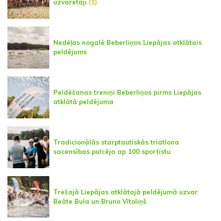
uzvarētāji
(1)
Nedēļas nogalē Beberliņos Liepājas atklātais
peldējums
Peldēšanas treniņi Beberliņos pirms Liepājas
atklātā peldējuma
Tradicionālās starptautiskās triatlona
sacensības pulcēja ap 100 sportistu
Trešajā Liepājas atklātajā peldējumā uzvar
Beāte Bula un Bruno Vītoliņš