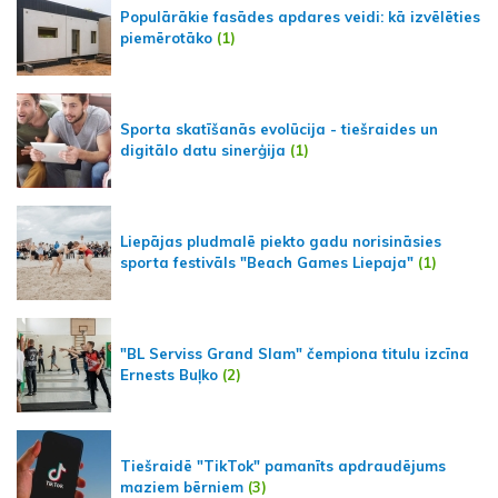
Populārākie fasādes apdares veidi: kā izvēlēties
piemērotāko
(1)
Sporta skatīšanās evolūcija - tiešraides un
digitālo datu sinerģija
(1)
Liepājas pludmalē piekto gadu norisināsies
sporta festivāls "Beach Games Liepaja"
(1)
"BL Serviss Grand Slam" čempiona titulu izcīna
Ernests Buļko
(2)
Tiešraidē "TikTok" pamanīts apdraudējums
maziem bērniem
(3)