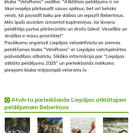
kluba "VeloRonis" vadība: "Atklātais peldējums ir ne
tikai iespēja pārbaudīt savus spēkus, bet arī lielisks
veids, kā pavadīt laiku pie dabas un iepazīt Beberliņus.
Mēs īpaši aicinām izmantot koptreniņus, lai ikviens
peldētājs justos pārliecināts un drošs ūdenī. Veselība un
drošība ir mūsu prioritāte!"
Pasākumu organizē Liepājas veloaktīvistu un ziemas
peldēšanas klubs "VeloRonis" ar Liepājas valstspilsētas
pašvaldības atbalstu. Sīkāka informācija par "Liepājas
atklāto peldējumu 2025" un pieteikšanās nolikums
pieejami kluba mājaslapā veloronis.lv.
Atvērta pieteikšanās Liepājas atklātajam
peldējumam Beberliņos