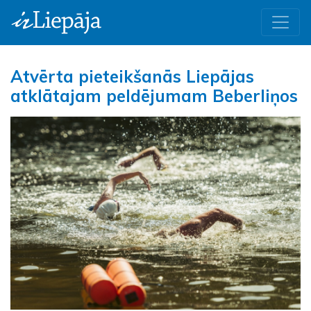
Atvērta pieteikšanās Liepājas
atklātajam peldējumam Beberliņos