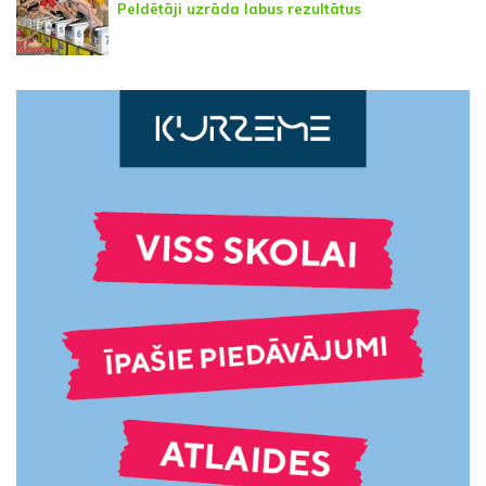
Peldētāji uzrāda labus rezultātus