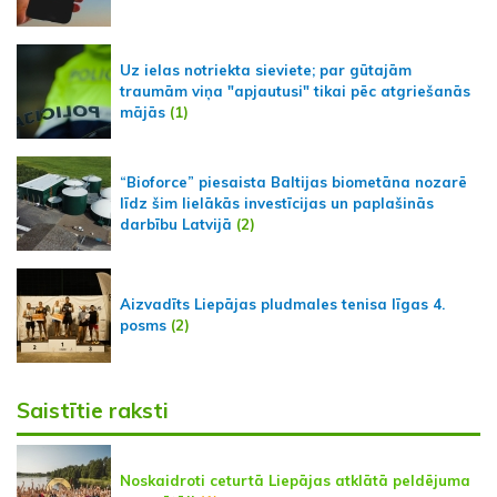
Uz ielas notriekta sieviete; par gūtajām
traumām viņa "apjautusi" tikai pēc atgriešanās
mājās
(1)
“Bioforce” piesaista Baltijas biometāna nozarē
līdz šim lielākās investīcijas un paplašinās
darbību Latvijā
(2)
Aizvadīts Liepājas pludmales tenisa līgas 4.
posms
(2)
Saistītie raksti
Noskaidroti ceturtā Liepājas atklātā peldējuma