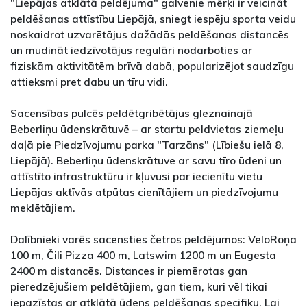
"Liepājas atklātā peldējuma" galvenie mērķi ir veicināt
peldēšanas attīstību Liepājā, sniegt iespēju sporta veidu
noskaidrot uzvarētājus dažādās peldēšanas distancēs
un mudināt iedzīvotājus regulāri nodarboties ar
fiziskām aktivitātēm brīvā dabā, popularizējot saudzīgu
attieksmi pret dabu un tīru vidi.
Sacensības pulcēs peldētgribētājus gleznainajā
Beberliņu ūdenskrātuvē – ar startu peldvietas ziemeļu
daļā pie Piedzīvojumu parka "Tarzāns" (Lībiešu ielā 8,
Liepājā). Beberliņu ūdenskrātuve ar savu tīro ūdeni un
attīstīto infrastruktūru ir kļuvusi par iecienītu vietu
Liepājas aktīvās atpūtas cienītājiem un piedzīvojumu
meklētājiem.
Dalībnieki varēs sacensties četros peldējumos: VeloRoņa
100 m, Čili Pizza 400 m, Latswim 1200 m un Eugesta
2400 m distancēs. Distances ir piemērotas gan
pieredzējušiem peldētājiem, gan tiem, kuri vēl tikai
iepazīstas ar atklātā ūdens peldēšanas specifiku. Lai