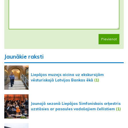
Pievienot
Jaunākie raksti
Liepājas muzejs aicina uz ekskursijām
vēsturiskajā Latvijas Bankas ēkā
(1)
Jaunajā sezonā Liepājas Simfoniskais orķestris
uzstāsies ar pasaules vadošajiem čellistiem
(1)