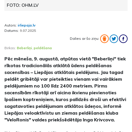
FOTO: OHM.LV
Autors:
irliepaja.lv
Datums:
9.07.2025
Dalies ar šo ziņu:
Birkas:
Beberliņi
,
peldēšana
Pēc mēneša, 9. augustā, atpūtas vietā "Beberliņi" tiek
rīkotas tradicionālās atklātā ūdens peldēšanas
sacensības – Liepājas atklātais peldējums. Jau tagad
peldēt gribētāji var pieteikties vienam vai vairākiem
peldējumiem no 100 līdz 2400 metriem. Pirms
sacensībām rīkotāji arī aicina ikvienu pievienoties
īpašiem koptreniņiem, kuros palīdzēs droši un efektīvi
sagatavoties peldējumam atklātos ūdeņos, informē
Liepājas veloaktīvistu un ziemas peldēšanas kluba
"VeloRonis" valdes priekšsēdētāja Inga Krivcova.