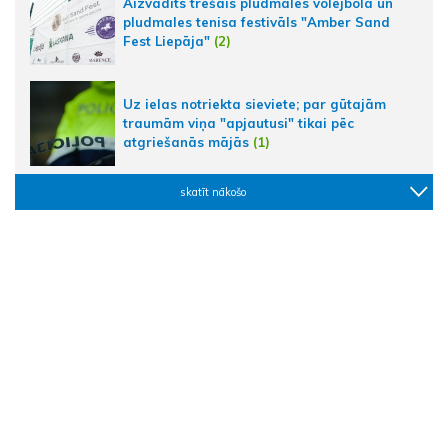
Aizvadīts trešais pludmales volejbola un
pludmales tenisa festivāls "Amber Sand
Fest Liepāja"
(2)
Uz ielas notriekta sieviete; par gūtajām
traumām viņa "apjautusi" tikai pēc
atgriešanās mājās
(1)
skatīt nākošo