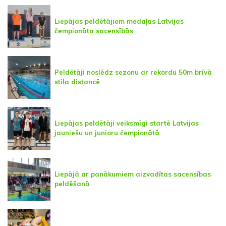
Liepājas peldētājiem medaļas Latvijas
čempionāta sacensībās
Peldētāji noslēdz sezonu ar rekordu 50m brīvā
stila distancē
Liepājas peldētāji veiksmīgi startē Latvijas
jauniešu un junioru čempionātā
Liepājā ar panākumiem aizvadītas sacensības
peldēšanā