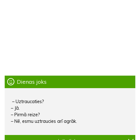
Dienas joks
– Uztraucaties?
– Jā.
– Pirmā reize?
– Nē, esmu uztraucies arī agrāk.