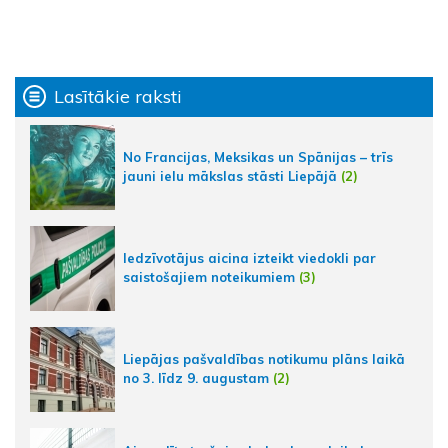
Lasītākie raksti
No Francijas, Meksikas un Spānijas – trīs
jauni ielu mākslas stāsti Liepājā
(2)
Iedzīvotājus aicina izteikt viedokli par
saistošajiem noteikumiem
(3)
Liepājas pašvaldības notikumu plāns laikā
no 3. līdz 9. augustam
(2)