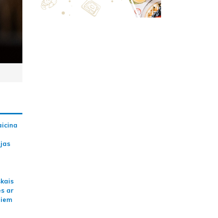
aicina
ijas
skais
es ar
jiem