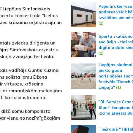
Populārākie fas
 Liepājas Simfoniskais
apdares veidi: kā
ncertu koncertzālē "Lielais
izvēlēties piemēr
ies krāsainā orķestrācijā un
(1)
Sporta skatīšanā
evolūcija - tiešra
ntais zviedru diriģents un
digitālo datu sin
ājas Simfoniskais orķestris
(1)
skajā zvaigžņu festivālā.
Liepājas pludmal
skais vadītājs Guntis Kuzma
piekto gadu
norisināsies spor
ms solista lomu Džona
festivāls "Beach
ir virtuozs, krāsains
Liepaja"
(1)
iku ar romantiskām melodijām
eti kā soloinstrumentu.
"BL Serviss Gran
Slam" čempiona t
ī dižā somu komponista
izcīna Ernests Bu
 par vienu no nozīmīgākajām
Tiešraidē "TikTo