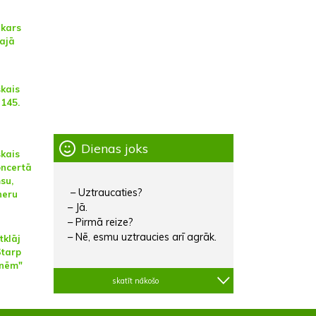
kars
lajā
skais
 145.
Dienas joks
skais
oncertā
su,
– Uztraucaties?
neru
– Jā.
– Pirmā reize?
– Nē, esmu uztraucies arī agrāk.
tklāj
Starp
znēm"
skatīt nākošo