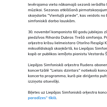
Ievērojama vieta nākamajā sezonā ierādīta l
mūzikai. Sezonas atklāšanā pirmatskaņojum
skaņdarbs "Vientuļā priede", kas veidots n
simfoniskā darba lauskām.
30. novembrī komponista 60 gadu jubilejas 
piedzīvos Riharda Dubras Trešā simfonija. P
orķestra krāsu lielmeistara Otorīno Respīgi 
miksolīdiskajā skaņkārtā, ko Liepājas Simfon
kopā ar publikas iemīļoto pianistu Vestardu 
Liepājas Simfoniskā orķestra Rudens aboneme
koncertzālē "Lielais dzintars" notiekoši konce
koncerta programma, kurā pie diriģenta pults
izziņota atsevišķi.
Biļetes uz Liepājas Simfoniskā orķestra ko
paradīzes" tīklā
.