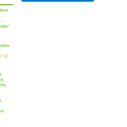
skais
ieks”
zikas
s”
(2)
s
da
rtu
m
a
mo