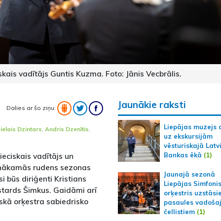
skais vadītājs Guntis Kuzma. Foto: Jānis Vecbrālis.
Jaunākie raksti
Dalies ar šo ziņu:
Liepājas muzejs 
ielais Dzintars
,
Andris Dzenītis
,
uz ekskursijām
vēsturiskajā Latv
Bankas ēkā
(1)
ieciskais vadītājs un
a nākamās rudens sezonas
Jaunajā sezonā
i būs diriģenti Kristians
Liepājas Simfoni
estards Šimkus. Gaidāmi arī
orķestris uzstāsi
skā orķestra sabiedrisko
pasaules vadoša
čellistiem
(1)