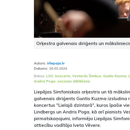
Orķestra galvenais diriģents un mākslinieci
Autors:
irliepaja.lv
Datums:
26.03.2024
Birkas:
LSO
,
koncerts
,
Vestards Šimkus
,
Guntis Kuzma
,
L
Andris Poga
,
sezonas atklāšana
Liepājas Simfoniskais orķestris un tā mākslin
galvenais diriģents Guntis Kuzma izsludin
koncertus "Lielajā dzintarā", kuros īpašie vies
Lindbergs un Andris Poga, kā arī pianists V
pirmatskaņojumi, informēja Liepājas Simfoni
attiecību vadītāja Iveta Vēvere.