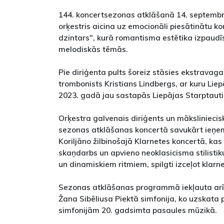
144. koncertsezonas atklāšanā 14. septembrī
orķestris aicina uz emocionāli piesātinātu ko
dzintars", kurā romantisma estētika izpaudīs
melodiskās tēmās.
Pie diriģenta pults šoreiz stāsies ekstravaga
trombonists Kristians Lindbergs, ar kuru Liep
2023. gadā jau sastapās Liepājas Starptauti
Orķestra galvenais diriģents un mākslinieci
sezonas atklāšanas koncertā savukārt ieņe
Koriljāno žilbinošajā Klarnetes koncertā, kas 
skaņdarbs un apvieno neoklasicisma stilist
un dinamiskiem ritmiem, spilgti izceļot klarn
Sezonas atklāšanas programmā iekļauta ar
Žana Sibēliusa Piektā simfonija, ko uzskata
simfonijām 20. gadsimta pasaules mūzikā.