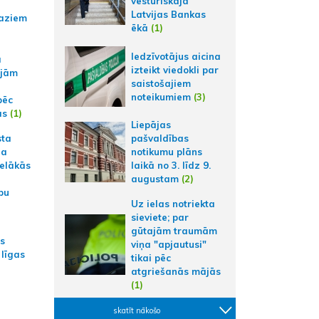
vēsturiskajā
Latvijas Bankas
aziem
ēkā
(1)
Iedzīvotājus aicina
a
izteikt viedokli par
ajām
saistošajiem
noteikumiem
(3)
pēc
ās
(1)
Liepājas
sta
pašvaldības
na
notikumu plāns
ielākās
laikā no 3. līdz 9.
augustam
(2)
bu
Uz ielas notriekta
sieviete; par
gūtajām traumām
as
viņa "apjautusi"
 līgas
tikai pēc
atgriešanās mājās
(1)
skatīt nākošo