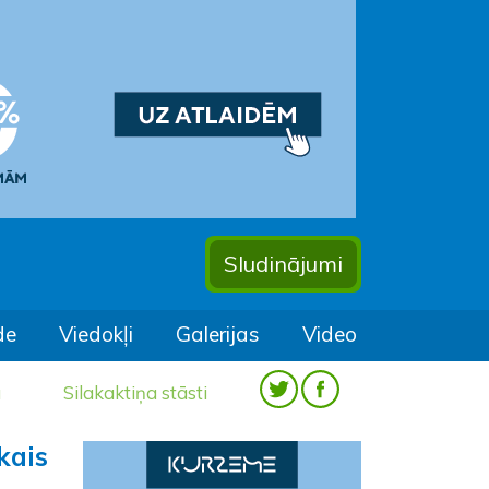
Sludinājumi
de
Viedokļi
Galerijas
Video
a
Silakaktiņa stāsti
kais