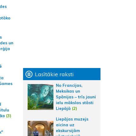
ādes
otāko
s
ides un
erģija
ē
Lasītākie raksti
ta
 Games
No Francijas,
Meksikas un
Spānijas – trīs jauni
ielu mākslas stāsti
d
Liepājā
(2)
itulu
ļko
(3)
Liepājas muzejs
aicina uz
ekskursijām
k"