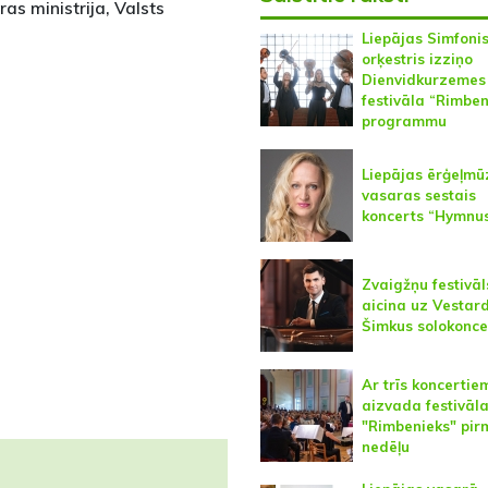
as ministrija, Valsts
Liepājas Simfoni
orķestris izziņo
Dienvidkurzemes
festivāla “Rimben
programmu
Liepājas ērģeļmū
vasaras sestais
koncerts “Hymnu
Zvaigžņu festivāl
aicina uz Vestar
Šimkus solokonce
Ar trīs koncertie
aizvada festivāl
"Rimbenieks" pir
nedēļu