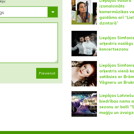
Liepājas vasarā
eju:
izsmalcināts
kamermūzikas va
gaidāms arī “Lie
dzintarā”
Liepājas Simfoni
orķestris noslēgs
koncertsezonu
Liepājas Simfoni
orķestris vienā k
Pievienot
satiksies ar Brām
Vāgneru un Bruk
Liepājas Latviešu
biedrības nams a
sezonu ar balli "
maģiju un zvaig