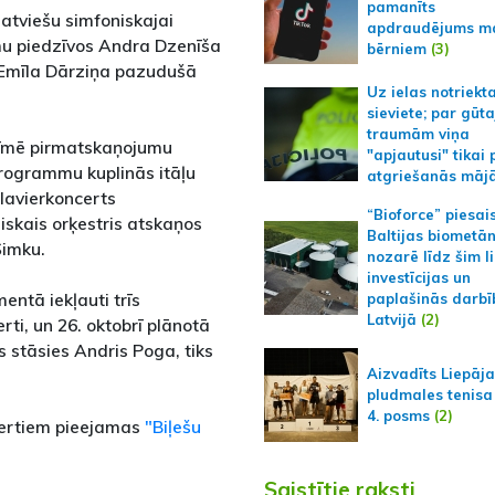
pamanīts
atviešu simfoniskajai
apdraudējums m
u piedzīvos Andra Dzenīša
bērniem
(3)
o Emīla Dārziņa pazudušā
Uz ielas notriekt
sieviete; par gūt
traumām viņa
zīmē pirmatskaņojumu
"apjautusi" tikai 
rogrammu kuplinās itāļu
atgriešanās māj
Klavierkoncerts
“Bioforce” piesai
iskais orķestris atskaņos
Baltijas biometā
Šimku.
nozarē līdz šim l
investīcijas un
ntā iekļauti trīs
paplašinās darbī
Latvijā
(2)
rti, un 26. oktobrī plānotā
 stāsies Andris Poga, tiks
Aizvadīts Liepāj
pludmales tenisa
4. posms
(2)
ncertiem pieejamas
"Biļešu
Saistītie raksti