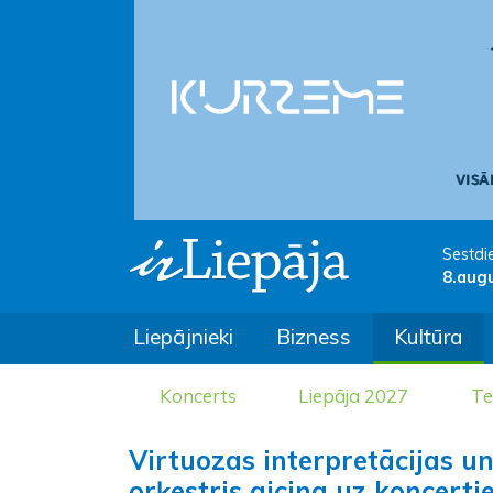
Sestdi
8.aug
Liepājnieki
Bizness
Kultūra
Koncerts
Liepāja 2027
Te
Virtuozas interpretācijas u
orķestris aicina uz koncert