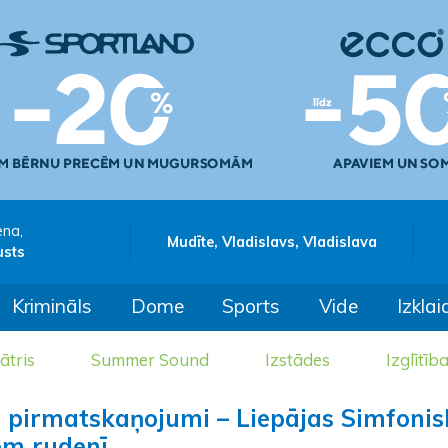
ena,
Mudīte, Vladislavs, Vladislava
usts
Krimināls
Dome
Sports
Vide
Izklai
ātris
Summer Sound
Izstādes
Izglītīb
n pirmatskaņojumi – Liepājas Simfonis
iem rudenī